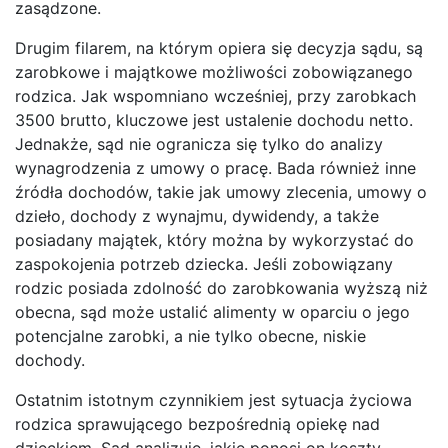
zasądzone.
Drugim filarem, na którym opiera się decyzja sądu, są
zarobkowe i majątkowe możliwości zobowiązanego
rodzica. Jak wspomniano wcześniej, przy zarobkach
3500 brutto, kluczowe jest ustalenie dochodu netto.
Jednakże, sąd nie ogranicza się tylko do analizy
wynagrodzenia z umowy o pracę. Bada również inne
źródła dochodów, takie jak umowy zlecenia, umowy o
dzieło, dochody z wynajmu, dywidendy, a także
posiadany majątek, który można by wykorzystać do
zaspokojenia potrzeb dziecka. Jeśli zobowiązany
rodzic posiada zdolność do zarobkowania wyższą niż
obecna, sąd może ustalić alimenty w oparciu o jego
potencjalne zarobki, a nie tylko obecne, niskie
dochody.
Ostatnim istotnym czynnikiem jest sytuacja życiowa
rodzica sprawującego bezpośrednią opiekę nad
dzieckiem. Sąd analizuje, jakie ponosi on koszty