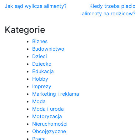
Nawigacja
Jak sąd wylicza alimenty?
Kiedy trzeba placic
alimenty na rodzicow?
wpisu
Kategorie
Biznes
Budownictwo
Dzieci
Dziecko
Edukacja
Hobby
Imprezy
Marketing i reklama
Moda
Moda i uroda
Motoryzacja
Nieruchomości
Obcojęzyczne
Praca