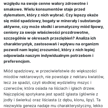
względu na swoje cenne walory zdrowotne i
smakowe. Wielu konsumentów staje przed
dylematem, który z nich wybrać. Czy lepszy okaże
się miód spadziowy, bogaty w minerały i substancje
aktywne, czy może słodki i aromatyczny miód lipowy,
ceniony za swoje właściwości prozdrowotne,
szczególnie w okresach przeziębień? Analiza ich
charakterystyk, zastosowań i wpływu na organizm
pozwoli nam lepiej zrozumieć, który z nich lepiej
odpowiada naszym indywidualnym potrzebom i
preferencjom.
Miód spadziowy, w przeciwieństwie do większości
miodów nektarowych, nie powstaje z nektaru kwiatów,
lecz ze spadzi, czyli słodkiej wydzieliny mszyc i
czerwców, która osiada na liściach i igłach drzew.
Najczęściej spotykana jest spadź iglasta (głównie z
jodły i świerku) oraz liściasta (z dębu, klonu, lipy). Ta
niezwykła geneza nadaje mu charakterystyczny, lekko