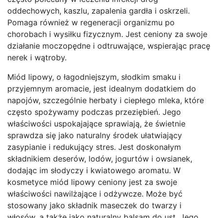
oddechowych, kaszlu, zapalenia gardła i oskrzeli.
Pomaga również w regeneracji organizmu po
chorobach i wysiłku fizycznym. Jest ceniony za swoje
działanie moczopędne i odtruwające, wspierając pracę
nerek i wątroby.
Miód lipowy, o łagodniejszym, słodkim smaku i
przyjemnym aromacie, jest idealnym dodatkiem do
napojów, szczególnie herbaty i ciepłego mleka, które
często spożywamy podczas przeziębień. Jego
właściwości uspokajające sprawiają, że świetnie
sprawdza się jako naturalny środek ułatwiający
zasypianie i redukujący stres. Jest doskonałym
składnikiem deserów, lodów, jogurtów i owsianek,
dodając im słodyczy i kwiatowego aromatu. W
kosmetyce miód lipowy ceniony jest za swoje
właściwości nawilżające i odżywcze. Może być
stosowany jako składnik maseczek do twarzy i
włosów, a także jako naturalny balsam do ust. Jego