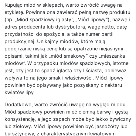
Kupując miód w sklepach, warto zwrócić uwagę na
etykietę. Powinna ona zawierać pełną nazwę produktu
(np. „Miód spadziowy iglasty”, „Miód lipowy”), nazwę i
adres producenta lub dystrybutora, wagę netto, datę
przydatności do spożycia, a także numer partii
produkcyjnej. Unikajmy miodów, które mają
podejrzanie niską cenę lub są opatrzone niejasnymi
opisami, takimi jak „miód smakowy” czy „mieszanka
miodów”. W przypadku miodów spadziowych, istotne
jest, czy jest to spadź iglasta czy liściasta, ponieważ
wpływa to na jego smak i właściwości. Miód lipowy
powinien być opisywany jako pozyskany z nektaru
kwiatów lipy.
Dodatkowo, warto zwrócić uwagę na wygląd miodu.
Miód spadziowy powinien mieć ciemną barwę i gęstą
konsystencję, a jego zapach może być lekko żywiczny
lub ziołowy. Miód lipowy powinien być jasnożółty lub
bursztynowy, z charakterystycznym kwiatowym