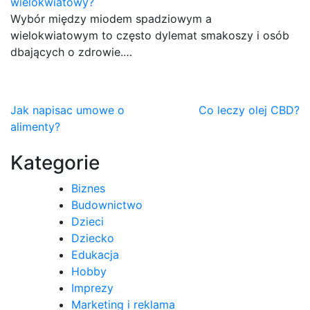
wielokwiatowy?
Wybór między miodem spadziowym a
wielokwiatowym to często dylemat smakoszy i osób
dbających o zdrowie.…
Nawigacja
Jak napisac umowe o
Co leczy olej CBD?
alimenty?
wpisu
Kategorie
Biznes
Budownictwo
Dzieci
Dziecko
Edukacja
Hobby
Imprezy
Marketing i reklama