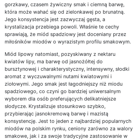
gorzkawy, czasem żywiczny smak i ciemną barwę,
która może wahać się od zielonkawej po brunatną.
Jego konsystencja jest zazwyczaj gęsta, a
krystalizacja przebiega powoli. Właśnie te cechy
sprawiają, że miód spadziowy jest doceniany przez
miłośników miodów o wyrazistym profilu smakowym.
Miód lipowy natomiast, pozyskiwany z nektaru
kwiatów lipy, ma barwę od jasnożółtej do
bursztynowej i charakterystyczny, intensywny, słodki
aromat z wyczuwalnymi nutami kwiatowymi i
ziołowymi. Jego smak jest łagodniejszy niż miodu
spadziowego, co czyni go bardziej uniwersalnym
wyborem dla osób preferujących delikatniejsze
słodycze. Krystalizuje stosunkowo szybko,
przybierając jasnokremową barwę i mazistą
konsystencję. Jest to jeden z najbardziej popularnych
miodów na polskim rynku, ceniony zarówno za walory
smakowe, jak i za swoje tradycyjne zastosowanie w