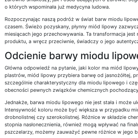
o których wspominała już medycyna ludowa.
Rozpoczynając naszą podróż w świat barw miodu lipoweg
czasem. Świeżo pozyskany, płynny miód lipowy zazwyczaj 
miesiącach jego przechowywania. Ta transformacja jest
produktu, a wręcz przeciwnie, świadczy o jego autentyczn
Odcienie barwy miodu lipow
Główna odpowiedź na pytanie, jaki kolor ma miód lipowy,
plastrów, miód lipowy przybiera barwę od jasnożółtej, p
szczególnie charakterystyczny dla miodu lipowego i czę
obecności pewnych związków chemicznych pochodzących 
Jednakże, barwa miodu lipowego nie jest stała i może 
Intensywność koloru może być większa w przypadku mio
drobnolistnej czy szerokolistnej. Różnice w składzie c
stopnia nasłonecznienia, również mogą wpływać na final
pszczelarzy, możemy zauważyć pewne różnice w jego b