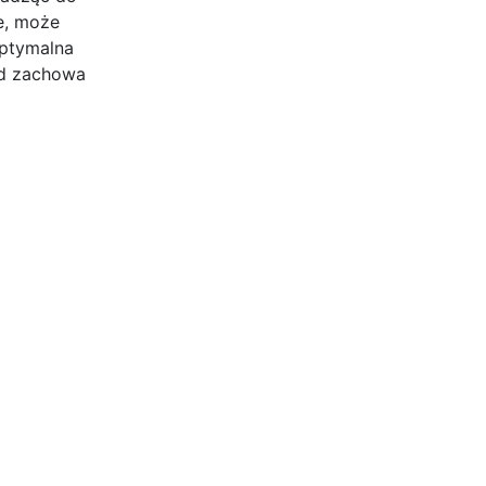
e, może
Optymalna
ód zachowa