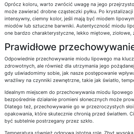
Oprócz koloru, warto zwrócić uwagę na jego przejrzysto
może zawierać drobne cząsteczki pyłku. Po krystalizacji 
intensywny, ciemny kolor, jeśli mają być miodem lipow
miodów lub sztuczne barwniki. Autentyczność miodu li
one bardzo charakterystyczne, lekko miętowe, ziołowe,
Prawidłowe przechowywanie
Odpowiednie przechowywanie miodu lipowego ma kluczo
zdrowotnych, ale również dla utrzymania jego pożądanej
gdy uświadomimy sobie, jak nasze postępowanie wpływa n
wrażliwy na czynniki zewnętrzne, takie jak światło, tempe
Idealnym miejscem do przechowywania miodu lipowego j
bezpośrednie działanie promieni słonecznych może prowa
Dlatego też, przechowywanie go w przezroczystych słoik
opakowania, które skutecznie chronią przed światłem. C
być subtelnie postrzegany przez szkło.
Temperatura również odgrywa istotną rolę. Zbyt wysoka