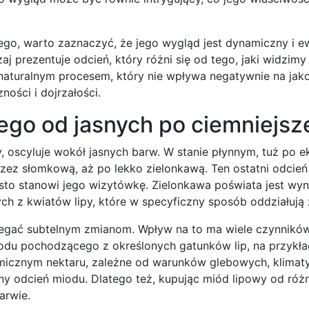
o, warto zaznaczyć, że jego wygląd jest dynamiczny i ew
prezentuje odcień, który różni się od tego, jaki widzimy 
 naturalnym procesem, który nie wpływa negatywnie na jak
ości i dojrzałości.
ego od jasnych po ciemniejsz
 oscyluje wokół jasnych barw. W stanie płynnym, tuż po ek
rzez słomkową, aż po lekko zielonkawą. Ten ostatni odcień 
sto stanowi jego wizytówkę. Zielonkawa poświata jest wyn
z kwiatów lipy, które w specyficzny sposób oddziałują 
ulegać subtelnym zmianom. Wpływ na to ma wiele czynników
du pochodzącego z określonych gatunków lip, na przykład
hemicznym nektaru, zależne od warunków glebowych, klimat
ny odcień miodu. Dlatego też, kupując miód lipowy od róż
arwie.