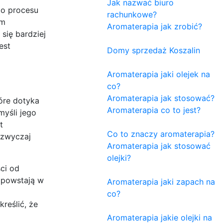
Jak nazwać biuro
go procesu
rachunkowe?
em
Aromaterapia jak zrobić?
się bardziej
est
Domy sprzedaż Koszalin
Aromaterapia jaki olejek na
co?
Aromaterapia jak stosować?
óre dotyka
Aromaterapia co to jest?
myśli jego
t
Co to znaczy aromaterapia?
azwyczaj
Aromaterapia jak stosować
olejki?
ci od
e powstają w
Aromaterapia jaki zapach na
co?
reślić, że
Aromaterapia jakie olejki na