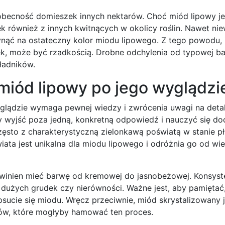
 obecność domieszek innych nektarów. Choć miód lipowy j
również z innych kwitnących w okolicy roślin. Nawet niew
nąć na ostateczny kolor miodu lipowego. Z tego powodu, 
ek, może być rzadkością. Drobne odchylenia od typowej b
ładników.
miód lipowy po jego wyglądzi
lądzie wymaga pewnej wiedzy i zwrócenia uwagi na detal
y wyjść poza jedną, konkretną odpowiedź i nauczyć się do
zęsto z charakterystyczną zielonkawą poświatą w stanie p
ata jest unikalna dla miodu lipowego i odróżnia go od wie
owinien mieć barwę od kremowej do jasnobeżowej. Konsyst
h dużych grudek czy nierówności. Ważne jest, aby pamiętać
psucie się miodu. Wręcz przeciwnie, miód skrystalizowany j
ów, które mogłyby hamować ten proces.