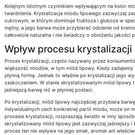
Kolejnym istotnym czynnikiem wpływającym na kolor miodu
twardnienia. Krystalizacja miodu lipowego zazwyczaj z
cukrowym, w którym dominuje fruktoza i glukoza w specy
mętny, a jego barwa może przybierać odcienie od kremo
całkowicie naturalna i nie świadczy o obniżeniu jakości 
Wpływ procesu krystalizacji
Proces krystalizacji, często nazywany przez konsumentó
większość miodów, w tym miód lipowy. Kiedy zadajemy so
płynną formę. Jednak to właśnie po krystalizacji jego wy
zaskoczeniem. W stanie skrystalizowanym miód lipowy tra
jaśniejszą barwę niż w płynnej postaci.
Po krystalizacji, miód lipowy najczęściej przybiera ba
indywidualnych cech konkretnej partii miodu, może on mi
procesie krystalizacji, rozpraszają światło w inny sposó
skrystalizowany miód lipowy jest zazwyczaj jaśniejszy i 
proces ten nie wpływa na jego smak, aromat ani właści