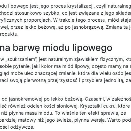
 lipowego jest jego proces krystalizacji, czyli naturalne
achodzi stosunkowo szybko, co jest związane z jego skład
ficznych proporcjach. W trakcie tego procesu, miód staje 
wej, przez lekko beżową, aż po jasnobrązową. Zmiana ta j
produktu.
 na barwę miodu lipowego
w „scukrzaniem”, jest naturalnym zjawiskiem fizycznym, kt
bie pytanie, jaki kolor ma miód lipowy, często mamy na 
gląd może ulec znaczącej zmianie, która dla wielu osób jes
ci swoją pierwotną przejrzystość i przybiera jednolitą, z
rwę od jasnokremowej po lekko beżową. Czasami, w zależnoś
eć również odcień kości słoniowej. Kryształki cukru, któr
b niż płynna masa miodu. To właśnie ten efekt sprawia, że
bardziej matowy niż jego świeża, płynna wersja. Warto podk
wości odżywcze.