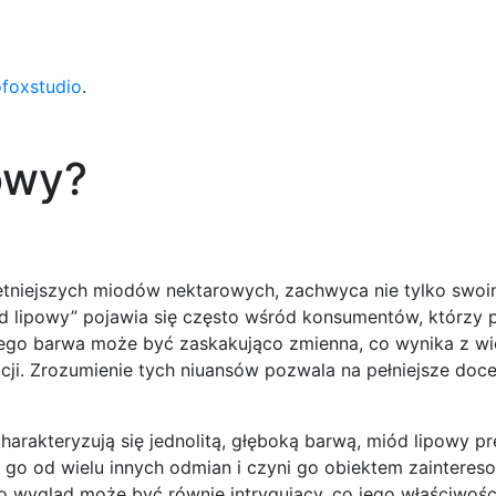
ofoxstudio
.
powy?
hetniejszych miodów nektarowych, zachwyca nie tylko sw
iód lipowy” pojawia się często wśród konsumentów, którzy 
 Jego barwa może być zaskakująco zmienna, co wynika z wi
cji. Zrozumienie tych niuansów pozwala na pełniejsze doce
arakteryzują się jednolitą, głęboką barwą, miód lipowy pr
a go od wielu innych odmian i czyni go obiektem zainteres
 wygląd może być równie intrygujący, co jego właściwości