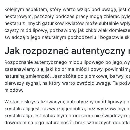
Kolejnym aspektem, który warto wziąć pod uwagę, jest
nektarowym, pszczoły podczas pracy mogą zbierać pyłek 
nektaru z innych gatunków kwiatów może subtelnie wpły
czysty miód lipowy, pozbawiony jakichkolwiek domiesz
świadczą o jego naturalnym pochodzeniu i bogactwie sk
Jak rozpoznać autentyczny 
Rozpoznanie autentycznego miodu lipowego po jego wyg
zastanawiamy się, jaki kolor ma miód lipowy, powinniśm
naturalną zmienność. Jasnożółta do słomkowej barwy, c
pierwszy sygnał, na który warto zwrócić uwagę. Ta poświ
miodów.
W stanie skrystalizowanym, autentyczny miód lipowy p
krystalizacji jest zazwyczaj jednolita, bez wyczuwalnyc
krystalizacja jest naturalnym procesem i nie świadczy o 
dowodem na jego naturalność i brak sztucznych dodatk