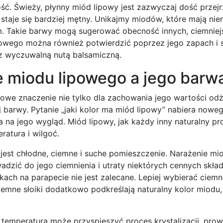
ść. Świeży, płynny miód lipowy jest zazwyczaj dość przejr
staje się bardziej mętny. Unikajmy miodów, które mają nien
ym. Takie barwy mogą sugerować obecność innych, ciemnie
powego można również potwierdzić poprzez jego zapach i 
 z wyczuwalną nutą balsamiczną.
 miodu lipowego a jego barw
we znaczenie nie tylko dla zachowania jego wartości od
 barwy. Pytanie „jaki kolor ma miód lipowy” nabiera nowe
a jego wygląd. Miód lipowy, jak każdy inny naturalny pro
ratura i wilgoć.
est chłodne, ciemne i suche pomieszczenie. Narażenie mi
dzić do jego ciemnienia i utraty niektórych cennych skła
ach na parapecie nie jest zalecane. Lepiej wybierać ciemn
iemne słoiki dodatkowo podkreślają naturalny kolor miodu
 temperatura może przyspieszyć proces krystalizacji, pro