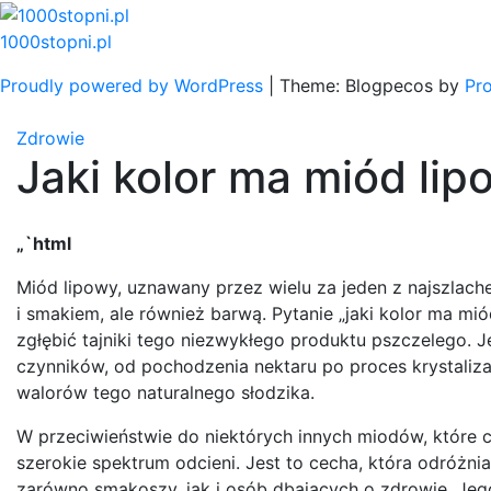
Skip
to
1000stopni.pl
content
Proudly powered by WordPress
|
Theme: Blogpecos by
Pr
Zdrowie
Jaki kolor ma miód li
„`html
Miód lipowy, uznawany przez wielu za jeden z najszlac
i smakiem, ale również barwą. Pytanie „jaki kolor ma m
zgłębić tajniki tego niezwykłego produktu pszczelego.
czynników, od pochodzenia nektaru po proces krystaliza
walorów tego naturalnego słodzika.
W przeciwieństwie do niektórych innych miodów, które ch
szerokie spektrum odcieni. Jest to cecha, która odróżni
zarówno smakoszy, jak i osób dbających o zdrowie. Jego