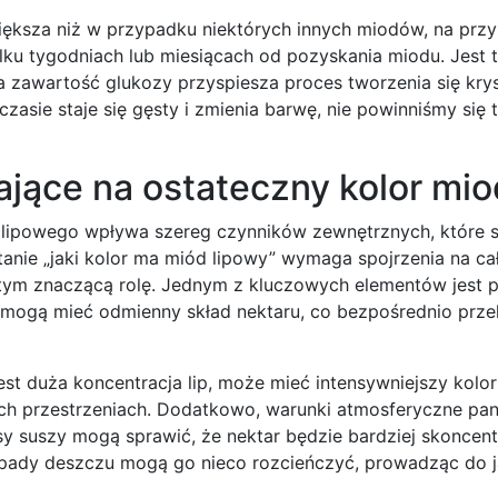
iększa niż w przypadku niektórych innych miodów, na przy
lku tygodniach lub miesiącach od pozyskania miodu. Jest 
a zawartość glukozy przyspiesza proces tworzenia się kry
czasie staje się gęsty i zmienia barwę, nie powinniśmy się
jące na ostateczny kolor mi
du lipowego wpływa szereg czynników zewnętrznych, które 
anie „jaki kolor ma miód lipowy” wymaga spojrzenia na ca
 tym znaczącą rolę. Jednym z kluczowych elementów jest 
 mogą mieć odmienny skład nektaru, co bezpośrednio przek
est duża koncentracja lip, może mieć intensywniejszy kolor
h przestrzeniach. Dodatkowo, warunki atmosferyczne pa
esy suszy mogą sprawić, że nektar będzie bardziej skoncen
opady deszczu mogą go nieco rozcieńczyć, prowadząc do ja