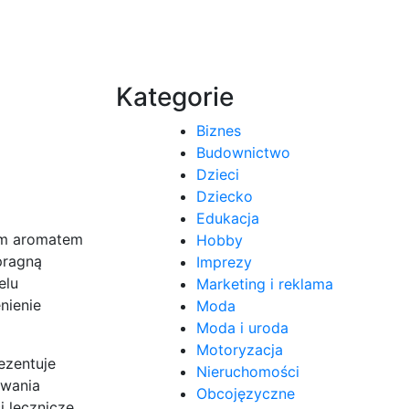
Kategorie
Biznes
Budownictwo
Dzieci
Dziecko
Edukacja
oim aromatem
Hobby
pragną
Imprezy
elu
Marketing i reklama
nienie
Moda
Moda i uroda
Motoryzacja
ezentuje
Nieruchomości
owania
Obcojęzyczne
 lecznicze,