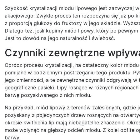
Szybkość krystalizacji miodu lipowego jest zazwyczaj w
akacjowego. Zwykle proces ten rozpoczyna się już po ki
z proporcją glukozy do fruktozy w jego składzie. Wyższ
Dlatego też, jeśli kupimy miód lipowy, który po pewnym 
Jest to dowód na jego naturalność i świeżość.
Czynniki zewnętrzne wpływa
Oprócz procesu krystalizacji, na ostateczny kolor mio
pomijane w codziennym postrzeganiu tego produktu. Pyt
jego zmienności, a te zewnętrzne czynniki odgrywają w
geograficzne pasieki. Lipy rosnące w różnych regionach
barwę pozyskiwanego z nich miodu.
Na przykład, miód lipowy z terenów zalesionych, gdzie j
pozyskany z pojedynczych drzew rosnących na otwartyc
okresie kwitnienia lip mają niebagatelne znaczenie. Okr
może wpłynąć na głębszy odcień miodu. Z kolei obfite 
barwy.