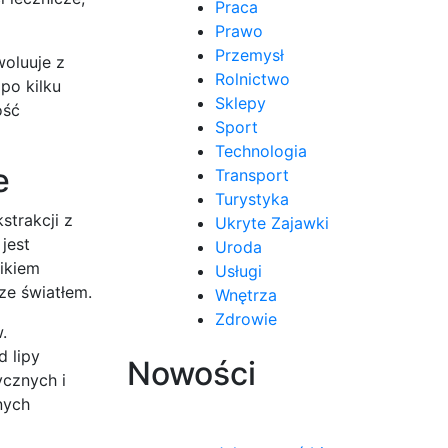
Praca
Prawo
Przemysł
oluuje z
Rolnictwo
po kilku
Sklepy
ość
Sport
Technologia
e
Transport
Turystyka
strakcji z
Ukryte Zajawki
jest
Uroda
ikiem
Usługi
ze światłem.
Wnętrza
Zdrowie
.
 lipy
Nowości
ycznych i
nych