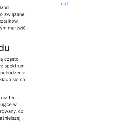
co?
kład
to związane
ształków.
 tym martwić.
odu
są często
łe spektrum
pochodzenie
łada się na
 niż ten
nujące w
trowany, co
śniejszej