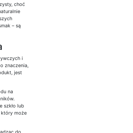
zysty, choć
aturalnie
jszych
smak – są
a
żywczych i
go znaczenia,
dukt, jest
odu na
dników.
e szkło lub
, który może
wadząc do