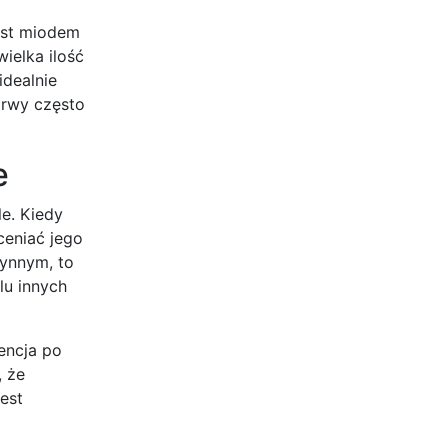
est miodem
ielka ilość
idealnie
arwy często
e
e. Kiedy
ceniać jego
łynnym, to
lu innych
encja po
, że
est