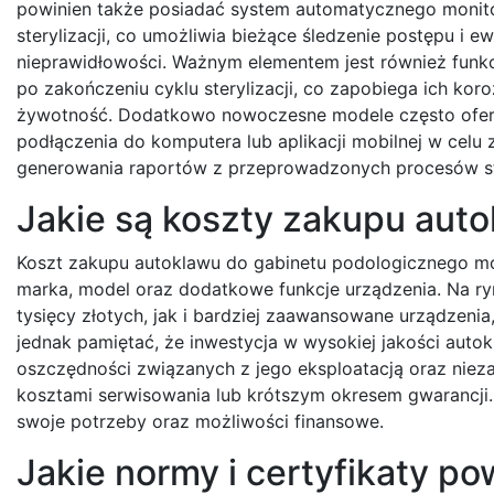
powinien także posiadać system automatycznego monit
sterylizacji, co umożliwia bieżące śledzenie postępu i e
nieprawidłowości. Ważnym elementem jest również funkc
po zakończeniu cyklu sterylizacji, co zapobiega ich koro
żywotność. Dodatkowo nowoczesne modele często ofer
podłączenia do komputera lub aplikacji mobilnej w celu 
generowania raportów z przeprowadzonych procesów ste
Jakie są koszty zakupu aut
Koszt zakupu autoklawu do gabinetu podologicznego może
marka, model oraz dodatkowe funkcje urządzenia. Na ry
tysięcy złotych, jak i bardziej zaawansowane urządzenia
jednak pamiętać, że inwestycja w wysokiej jakości autok
oszczędności związanych z jego eksploatacją oraz nie
kosztami serwisowania lub krótszym okresem gwarancji
swoje potrzeby oraz możliwości finansowe.
Jakie normy i certyfikaty po