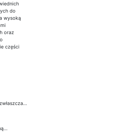
wiednich
nych do
na wysoką
ami
ch oraz
do
ie części
, zwłaszcza…
dną…