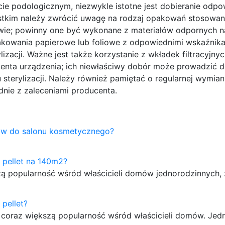
ie podologicznym, niezwykle istotne jest dobieranie odpo
ystkim należy zwrócić uwagę na rodzaj opakowań stosowa
awie; powinny one być wykonane z materiałów odpornych 
pakowania papierowe lub foliowe z odpowiednimi wskaźnik
zacji. Ważne jest także korzystanie z wkładek filtracyjny
ta urządzenia; ich niewłaściwy dobór może prowadzić 
sterylizacji. Należy również pamiętać o regularnej wymian
odnie z zaleceniami producenta.
law do salonu kosmetycznego?
a pellet na 140m2?
kszą popularność wśród właścicieli domów jednorodzinnych
 pellet?
e coraz większą popularność wśród właścicieli domów. Je