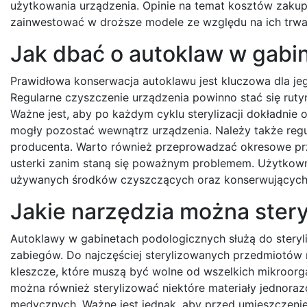
użytkowania urządzenia. Opinie na temat kosztów zakup
zainwestować w droższe modele ze względu na ich trwało
Jak dbać o autoklaw w gabi
Prawidłowa konserwacja autoklawu jest kluczowa dla jego
Regularne czyszczenie urządzenia powinno stać się rut
Ważne jest, aby po każdym cyklu sterylizacji dokładnie 
mogły pozostać wewnątrz urządzenia. Należy także regul
producenta. Warto również przeprowadzać okresowe pr
usterki zanim staną się poważnym problemem. Użytkown
używanych środków czyszczących oraz konserwujących,
Jakie narzędzia można stery
Autoklawy w gabinetach podologicznych służą do steryl
zabiegów. Do najczęściej sterylizowanych przedmiotów na
kleszcze, które muszą być wolne od wszelkich mikroor
można również sterylizować niektóre materiały jednoraz
medycznych. Ważne jest jednak, aby przed umieszczenie