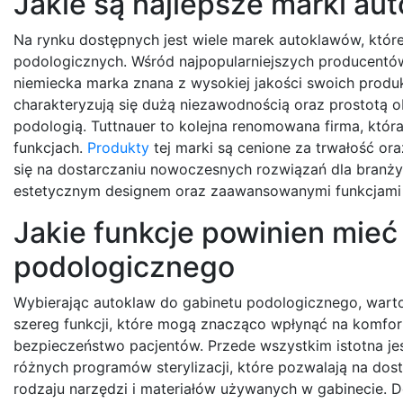
Jakie są najlepsze marki au
Na rynku dostępnych jest wiele marek autoklawów, któ
podologicznych. Wśród najpopularniejszych producentów 
niemiecka marka znana z wysokiej jakości swoich produ
charakteryzują się dużą niezawodnością oraz prostotą ob
podologią. Tuttnauer to kolejna renomowana firma, któr
funkcjach.
Produkty
tej marki są cenione za trwałość ora
się na dostarczaniu nowoczesnych rozwiązań dla branży 
estetycznym designem oraz zaawansowanymi funkcjami st
Jakie funkcje powinien mieć
podologicznego
Wybierając autoklaw do gabinetu podologicznego, wart
szereg funkcji, które mogą znacząco wpłynąć na komfor
bezpieczeństwo pacjentów. Przede wszystkim istotna j
różnych programów sterylizacji, które pozwalają na do
rodzaju narzędzi i materiałów używanych w gabinecie. 