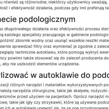
u również są różnorodne; niektórzy użytkownicy uważają,
ść i efektywność działania, podczas gdy inni preferują ta
necie podologicznym
 długotrwałego działania oraz efektywności procesu steryl
yną każdego specjalisty pracującego w gabinecie podologi
opróżnić zbiornik wodny oraz usunąć wszelkie resztki mater
arnie sprawdzać filtry oraz wymieniać je zgodnie z zalec
zeglądy techniczne autoklawu, które pomogą wykryć ewen
icy powinni także stosować się do zaleceń producenta d
 aby nie uszkodzić elementów urządzenia.
lizować w autoklawie do podo
izacji różnych narzędzi i materiałów wykorzystywanych p
leżą narzędzia chirurgiczne, takie jak skalpele, nożyczki
ganizmów przed użyciem na pacjentach. Oprócz narzędzi 
owe, takie jak igły czy strzykawki, które są używane podc
m ich w autoklawie upewnić się, że są one przystosowane