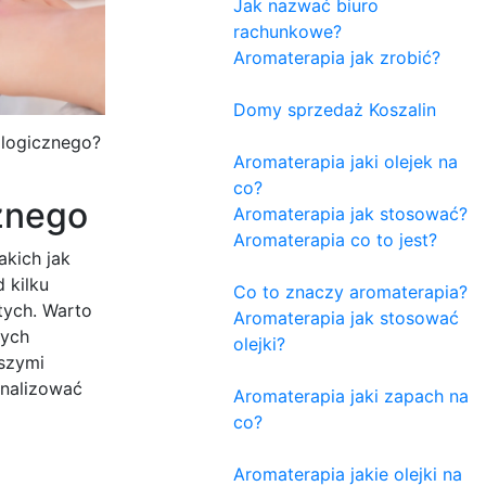
Jak nazwać biuro
rachunkowe?
Aromaterapia jak zrobić?
Domy sprzedaż Koszalin
ologicznego?
Aromaterapia jaki olejek na
co?
znego
Aromaterapia jak stosować?
Aromaterapia co to jest?
akich jak
 kilku
Co to znaczy aromaterapia?
tych. Warto
Aromaterapia jak stosować
wych
olejki?
szymi
analizować
Aromaterapia jaki zapach na
co?
Aromaterapia jakie olejki na