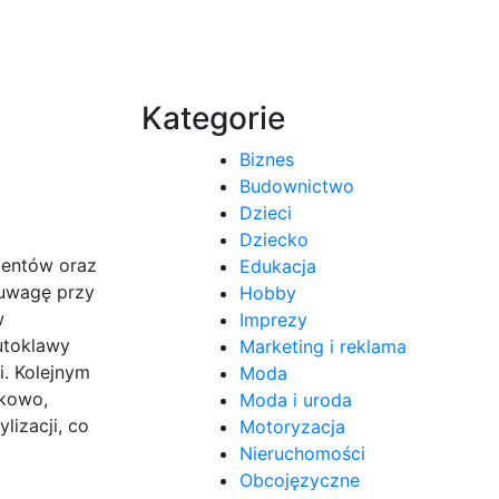
Kategorie
Biznes
Budownictwo
Dzieci
Dziecko
jentów oraz
Edukacja
 uwagę przy
Hobby
w
Imprezy
utoklawy
Marketing i reklama
i. Kolejnym
Moda
tkowo,
Moda i uroda
izacji, co
Motoryzacja
Nieruchomości
Obcojęzyczne