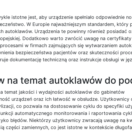
kle istotne jest, aby urządzenie spełniało odpowiednie n
pieczeństwo. W Europie najważniejszym standardem, który 
h autoklawów. Urządzenia te powinny również posiadać o
opejskiej. Dodatkowo warto zwrócić uwagę na certyfikaty 
a procesami w firmach zajmujących się wytwarzaniem auto
wnienia bezpieczeństwa pacjentów oraz skuteczności proc
eruje dokumentację techniczną oraz instrukcje obsługi w ję
w na temat autoklawów do pod
na temat jakości i wydajności autoklawów do gabinetów
ość urządzeń oraz ich łatwość w obsłudze. Użytkownicy 
lizacji, co pozwala na dostosowanie cyklu do specyfiki u
 funkcji automatycznego monitorowania i raportowania cyk
ryzyko błędów. Niektórzy użytkownicy zwracają uwagę na k
 części zamiennych, co jest istotne w kontekście długof