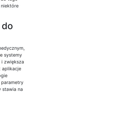
 niektóre
 do
 medycznym,
ne systemy
 i zwiększa
aplikacje
ogie
ą parametry
 stawia na