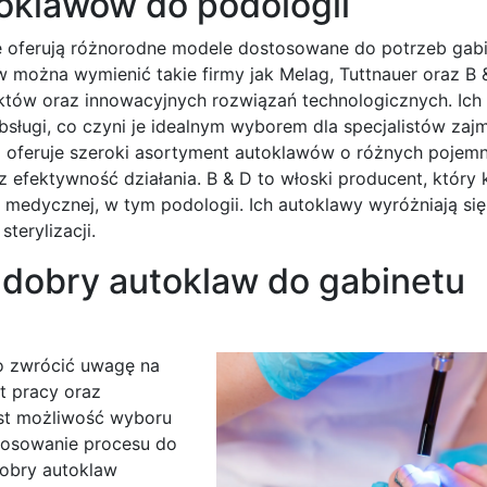
toklawów do podologii
re oferują różnorodne modele dostosowane do potrzeb gab
można wymienić takie firmy jak Melag, Tuttnauer oraz B 
któw oraz innowacyjnych rozwiązań technologicznych. Ich
sługi, co czyni je idealnym wyborem dla specjalistów zaj
a oferuje szeroki asortyment autoklawów o różnych pojemn
z efektywność działania. B & D to włoski producent, który 
medycznej, w tym podologii. Ich autoklawy wyróżniają się
erylizacji.
 dobry autoklaw do gabinetu
o zwrócić uwagę na
t pracy oraz
est możliwość wyboru
stosowanie procesu do
Dobry autoklaw