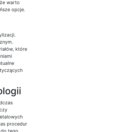
 że warto
ńsze opcje.
izacji.
cznym.
iałów, które
eniami
tualne
otyczących
logii
odczas
 czy
metalowych
zas procedur
 do tego