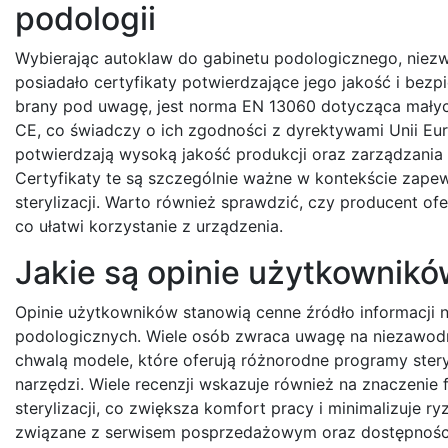
podologii
Wybierając autoklaw do gabinetu podologicznego, niezwy
posiadało certyfikaty potwierdzające jego jakość i bez
brany pod uwagę, jest norma EN 13060 dotycząca małyc
CE, co świadczy o ich zgodności z dyrektywami Unii Eur
potwierdzają wysoką jakość produkcji oraz zarządzani
Certyfikaty te są szczególnie ważne w kontekście zape
sterylizacji. Warto również sprawdzić, czy producent of
co ułatwi korzystanie z urządzenia.
Jakie są opinie użytkownikó
Opinie użytkowników stanowią cenne źródło informacji 
podologicznych. Wiele osób zwraca uwagę na niezawodn
chwalą modele, które oferują różnorodne programy stery
narzędzi. Wiele recenzji wskazuje również na znaczenie
sterylizacji, co zwiększa komfort pracy i minimalizuje 
związane z serwisem posprzedażowym oraz dostępnością