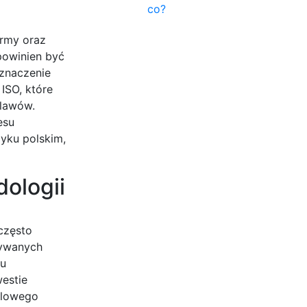
co?
ormy oraz
powinien być
znaczenie
ISO, które
klawów.
esu
zyku polskim,
ologii
często
żywanych
lu
westie
alowego