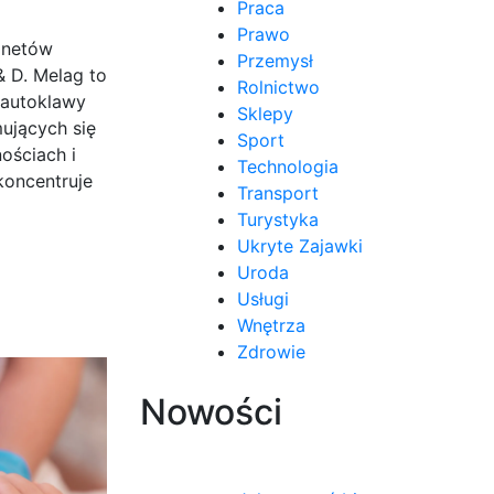
Praca
Prawo
inetów
Przemysł
& D. Melag to
Rolnictwo
 autoklawy
Sklepy
mujących się
Sport
ościach i
Technologia
koncentruje
Transport
Turystyka
Ukryte Zajawki
Uroda
Usługi
Wnętrza
Zdrowie
Nowości