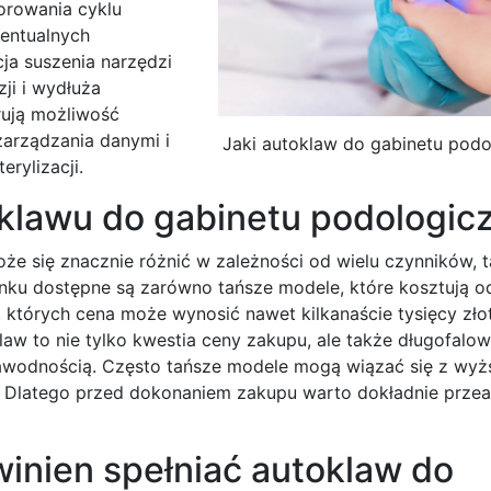
orowania cyklu
wentualnych
ja suszenia narzędzi
zji i wydłuża
ują możliwość
zarządzania danymi i
Jaki autoklaw do gabinetu pod
rylizacji.
oklawu do gabinetu podologic
 się znacznie różnić w zależności od wielu czynników, t
nku dostępne są zarówno tańsze modele, które kosztują od
, których cena może wynosić nawet kilkanaście tysięcy zło
law to nie tylko kwestia ceny zakupu, ale także długofalo
zawodnością. Często tańsze modele mogą wiązać się z wyż
. Dlatego przed dokonaniem zakupu warto dokładnie prze
winien spełniać autoklaw do