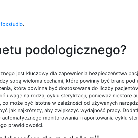
ofoxstudio
.
netu podologicznego?
znego jest kluczowy dla zapewnienia bezpieczeństwa pac
między sobą wieloma cechami, które powinny być brane pod
zenia, która powinna być dostosowana do liczby pacjentó
 uwagę na rodzaj cyklu sterylizacji, ponieważ niektóre a
, co może być istotne w zależności od używanych narzędz
n być jak najkrótszy, aby zwiększyć wydajność pracy. Doda
utomatycznego monitorowania i raportowania cyklu steryl
ego prawidłowości.