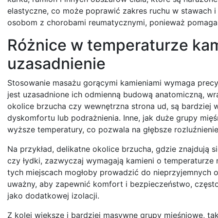
elastyczne, co może poprawić zakres ruchu w stawach i 
osobom z chorobami reumatycznymi, ponieważ pomaga z
Różnice w temperaturze kamie
uzasadnienie
Stosowanie masażu gorącymi kamieniami wymaga precyzy
jest uzasadnione ich odmienną budową anatomiczną, wraż
okolice brzucha czy wewnętrzna strona ud, są bardziej 
dyskomfortu lub podrażnienia. Inne, jak duże grupy mię
wyższe temperatury, co pozwala na głębsze rozluźnienie
Na przykład, delikatne okolice brzucha, gdzie znajdują 
czy łydki, zazwyczaj wymagają kamieni o temperaturze 
tych miejscach mogłoby prowadzić do nieprzyjemnych o
uważny, aby zapewnić komfort i bezpieczeństwo, często 
jako dodatkowej izolacji.
Z kolei większe i bardziej masywne grupy mięśniowe, ta