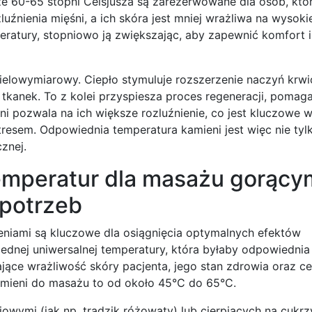
sze 60-65 stopni Celsjusza są zarezerwowane dla osób, któ
uźnienia mięśni, a ich skóra jest mniej wrażliwa na wysoki
ratury, stopniowo ją zwiększając, aby zapewnić komfort i
wielowymiarowy. Ciepło stymuluje rozszerzenie naczyń krw
tkanek. To z kolei przyspiesza proces regeneracji, pomag
ni pozwala na ich większe rozluźnienie, co jest kluczowe w
esem. Odpowiednia temperatura kamieni jest więc nie tyl
znej.
temperatur dla masażu gorący
 potrzeb
niami są kluczowe dla osiągnięcia optymalnych efektów
ednej uniwersalnej temperatury, która byłaby odpowiednia
jące wrażliwość skóry pacjenta, jego stan zdrowia oraz cel 
amieni do masażu to od około 45°C do 65°C.
owymi (jak np. trądzik różowaty) lub cierpiących na cukrz