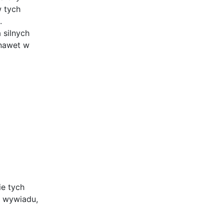
 tych
.
 silnych
 nawet w
ie tych
d wywiadu,