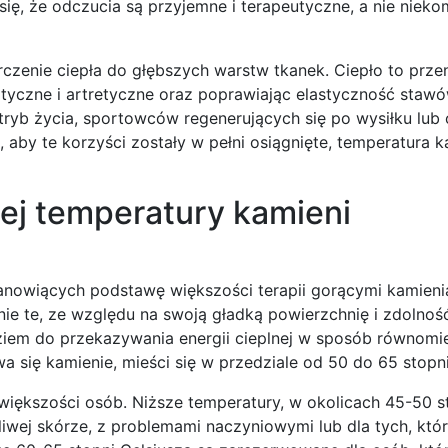
się, że odczucia są przyjemne i terapeutyczne, a nie niek
zenie ciepła do głębszych warstw tkanek. Ciepło to prze
atyczne i artretyczne oraz poprawiając elastyczność stawó
ryb życia, sportowców regenerujących się po wysiłku lub
 aby te korzyści zostały w pełni osiągnięte, temperatura k
nej temperatury kamieni
tanowiących podstawę większości terapii gorącymi kamienia
e te, ze względu na swoją gładką powierzchnię i zdolnoś
ziem do przekazywania energii cieplnej w sposób równomie
 się kamienie, mieści się w przedziale od 50 do 65 stopni
większości osób. Niższe temperatury, w okolicach 45-50 s
wej skórze, z problemami naczyniowymi lub dla tych, któr