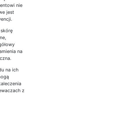
entowi nie
we jest
encji.
 skórę
ne,
egółowy
amienia na
eczna.
u na ich
mogą
aleczenia
zewaczach z