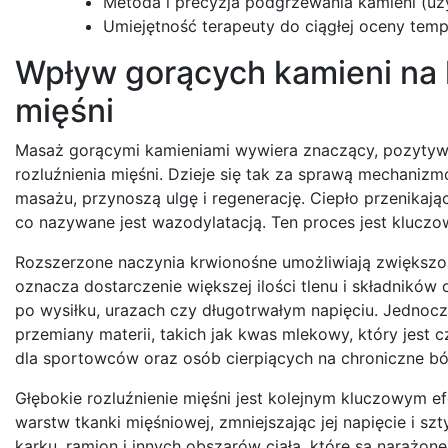
Metoda i precyzja podgrzewania kamieni (u
Umiejętność terapeuty do ciągłej oceny temper
Wpływ gorących kamieni na k
mięśni
Masaż gorącymi kamieniami wywiera znaczący, pozytywn
rozluźnienia mięśni. Dzieje się tak za sprawą mechanizm
masażu, przynoszą ulgę i regenerację. Ciepło przenikaj
co nazywane jest wazodylatacją. Ten proces jest kluczo
Rozszerzone naczynia krwionośne umożliwiają zwiększ
oznacza dostarczenie większej ilości tlenu i składnikó
po wysiłku, urazach czy długotrwałym napięciu. Jedno
przemiany materii, takich jak kwas mlekowy, który jest 
dla sportowców oraz osób cierpiących na chroniczne bó
Głębokie rozluźnienie mięśni jest kolejnym kluczowym e
warstw tkanki mięśniowej, zmniejszając jej napięcie i 
karku, ramion i innych obszarów ciała, które są narażone