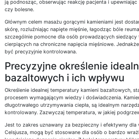
ją podnosząc, obserwując reakcję pacjenta i upewniając 
czy bolesne.
Głównym celem masażu gorącymi kamieniami jest dostarc
skórę, rozluźniając napięte mięśnie, łagodząc bóle reum
szczególnie pomocne dla osób prowadzących siedzący t
cierpiących na chroniczne napięcia mięśniowe. Jednakże,
być precyzyjnie kontrolowana.
Precyzyjne określenie ideal
bazaltowych i ich wpływu
Określenie idealnej temperatury kamieni bazaltowych, s
procesem wymagającym wiedzy i doświadczenia. Kamieni
długotrwałego utrzymywania ciepła, są idealnym narzęd
kontrolowany. Zazwyczaj temperatura, w jakiej podgrzewa
Jest to zakres uznawany za bezpieczny i efektywny dla 
Celsjusza, mogą być stosowane dla osób o bardzo wrażli