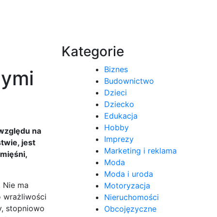
Kategorie
Biznes
cymi
Budownictwo
Dzieci
Dziecko
Edukacja
Hobby
 względu na
Imprezy
wie, jest
Marketing i reklama
mięśni,
Moda
Moda i uroda
. Nie ma
Motoryzacja
 wrażliwości
Nieruchomości
y, stopniowo
Obcojęzyczne