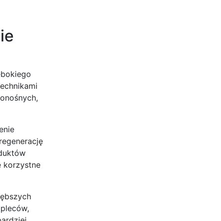
ie
ębokiego
technikami
ionośnych,
enie
regenerację
oduktów
e korzystne
łębszych
 pleców,
bardziej