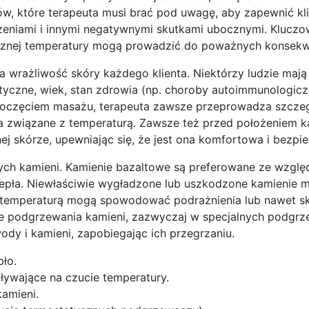
ów, które terapeuta musi brać pod uwagę, aby zapewnić kli
zeniami i innymi negatywnymi skutkami ubocznymi. Kluczo
ecznej temperatury mogą prowadzić do poważnych konsekw
a wrażliwość skóry każdego klienta. Niektórzy ludzie mają
etyczne, wiek, stan zdrowia (np. choroby autoimmunologicz
ozpoczęciem masażu, terapeuta zawsze przeprowadza szcz
cia związane z temperaturą. Zawsze też przed położeniem k
snej skórze, upewniając się, że jest ona komfortowa i bezpi
ych kamieni. Kamienie bazaltowe są preferowane ze względ
epła. Niewłaściwie wygładzone lub uszkodzone kamienie 
ą temperaturą mogą spowodować podrażnienia lub nawet sk
ie podgrzewania kamieni, zazwyczaj w specjalnych podgr
ody i kamieni, zapobiegając ich przegrzaniu.
pło.
ływające na czucie temperatury.
kamieni.