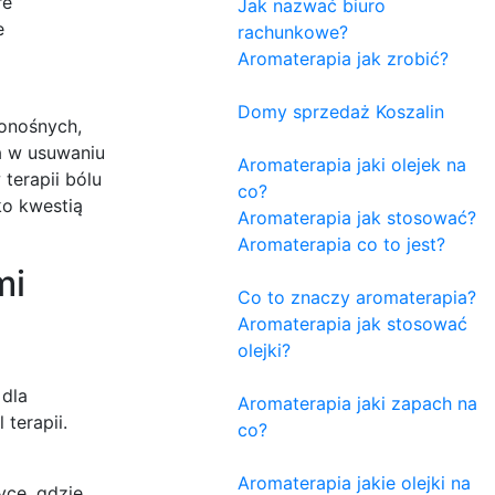
re
Jak nazwać biuro
e
rachunkowe?
Aromaterapia jak zrobić?
Domy sprzedaż Koszalin
ionośnych,
a w usuwaniu
Aromaterapia jaki olejek na
 terapii bólu
co?
ko kwestią
Aromaterapia jak stosować?
Aromaterapia co to jest?
mi
Co to znaczy aromaterapia?
Aromaterapia jak stosować
olejki?
 dla
Aromaterapia jaki zapach na
terapii.
co?
Aromaterapia jakie olejki na
ycę, gdzie