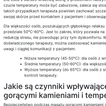
czucie temperatury może być zaburzone, zaleca się sto
takich przypadkach terapeuta powinien zachować szczeg
swojej skórze przed kontaktem z pacjentem i obserwując
Dla większości osób, poszukujących głębokiego relaksu 
przedziale 50°C-60°C. Jest to zakres, który pozwala na
redukcję stresu, nie powodując przy tym dyskomfortu. 
doświadczonego terapeuty, można zastosować kamienie 
uwagi i ciągłej komunikacji z pacjentem.
Niższe temperatury (45-50°C): dla osób z w
Średnie temperatury (50-60°C): dla większośc
Wyższe temperatury (do 65°C): dla osób z si
kontroli terapeuty.
Jakie są czynniki wpływają
gorącymi kamieniami i temp
Bezpieczeństwo podczas masażu gorącymi kamieniami jes