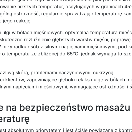
sowanie niższych temperatur, oscylujących w granicach 4
ólną ostrożność, regularnie sprawdzając temperaturę kam
 jego reakcję.
i ulgi w bólach mięśniowych, optymalna temperatura mieśc
 skuteczne rozluźnienie głębszych warstw mięśni, poprawę 
W przypadku osób z silnymi napięciami mięśniowymi, pod k
o temperaturze zbliżonej do 65°C, jednak wymaga to szc
rażliwą skórą, problemami naczyniowymi, cukrzycą.
i klientów, zapewniające głęboki relaks i ulgę w bólach m
lnymi napięciami mięśniowymi, wymagające ostrożności i śc
ce na bezpieczeństwo masażu
eraturę
t absolutnym priorytetem i jest ściśle powiązane z kontr