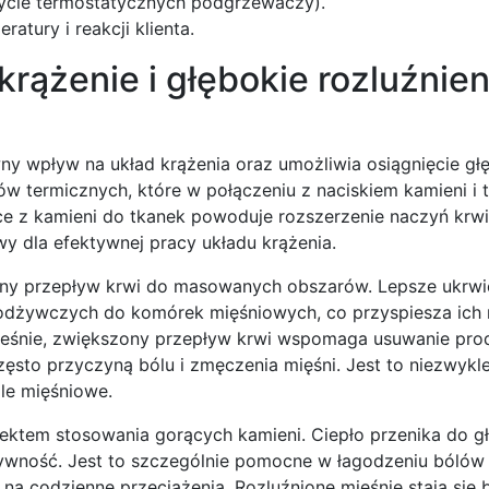
życie termostatycznych podgrzewaczy).
atury i reakcji klienta.
rążenie i głębokie rozluźnien
y wpływ na układ krążenia oraz umożliwia osiągnięcie gł
ów termicznych, które w połączeniu z naciskiem kamieni i 
ące z kamieni do tkanek powoduje rozszerzenie naczyń krw
wy dla efektywnej pracy układu krążenia.
ony przepływ krwi do masowanych obszarów. Lepsze ukrwi
w odżywczych do komórek mięśniowych, co przyspiesza ich 
cześnie, zwiększony przepływ krwi wspomaga usuwanie pr
często przyczyną bólu i zmęczenia mięśni. Jest to niezwykl
le mięśniowe.
fektem stosowania gorących kamieni. Ciepło przenika do g
sztywność. Jest to szczególnie pomocne w łagodzeniu bólów
 na codzienne przeciążenia. Rozluźnione mięśnie stają się 