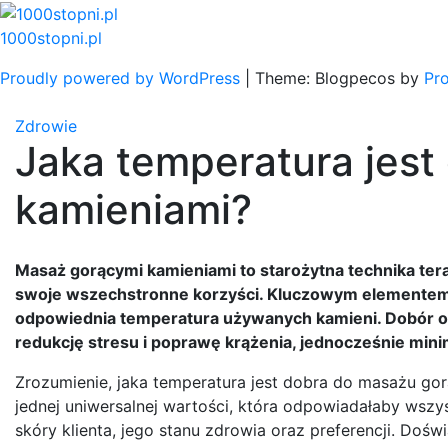
Skip
to
1000stopni.pl
content
Proudly powered by WordPress
|
Theme: Blogpecos by
Pr
Zdrowie
Jaka temperatura jes
kamieniami?
Masaż gorącymi kamieniami to starożytna technika ter
swoje wszechstronne korzyści. Kluczowym elementem tej
odpowiednia temperatura używanych kamieni. Dobór op
redukcję stresu i poprawę krążenia, jednocześnie min
Zrozumienie, jaka temperatura jest dobra do masażu go
jednej uniwersalnej wartości, która odpowiadałaby wsz
skóry klienta, jego stanu zdrowia oraz preferencji. Do