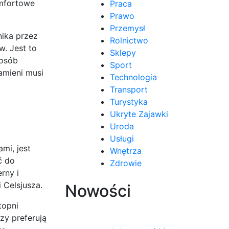
omfortowe
Praca
Prawo
Przemysł
nika przez
Rolnictwo
w. Jest to
Sklepy
 osób
Sport
amieni musi
Technologia
Transport
Turystyka
Ukryte Zajawki
Uroda
Usługi
mi, jest
Wnętrza
ć do
Zdrowie
rny i
 Celsjusza.
Nowości
topni
zy preferują