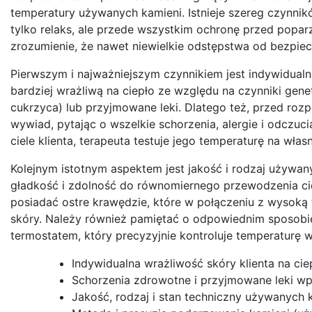
temperatury używanych kamieni. Istnieje szereg czynnik
tylko relaks, ale przede wszystkim ochronę przed popar
zrozumienie, że nawet niewielkie odstępstwa od bezpi
Pierwszym i najważniejszym czynnikiem jest indywidualn
bardziej wrażliwą na ciepło ze względu na czynniki gen
cukrzyca) lub przyjmowane leki. Dlatego też, przed r
wywiad, pytając o wszelkie schorzenia, alergie i odczu
ciele klienta, terapeuta testuje jego temperaturę na wła
Kolejnym istotnym aspektem jest jakość i rodzaj używan
gładkość i zdolność do równomiernego przewodzenia ci
posiadać ostre krawędzie, które w połączeniu z wysok
skóry. Należy również pamiętać o odpowiednim sposob
termostatem, który precyzyjnie kontroluje temperaturę w
Indywidualna wrażliwość skóry klienta na cie
Schorzenia zdrowotne i przyjmowane leki wp
Jakość, rodzaj i stan techniczny używanych 