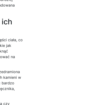
endowana
 ich
ci ciała, co
kie jak
iknąć
gować na
rzedramiona
ch kamieni w
ć bardzo
ęcznika,
da czy