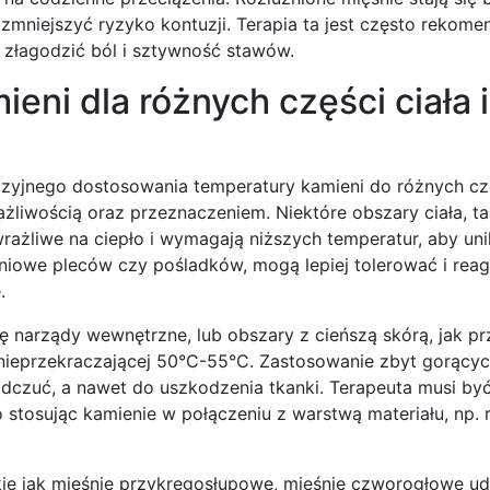
zmniejszyć ryzyko kontuzji. Terapia ta jest często rekom
łagodzić ból i sztywność stawów.
ni dla różnych części ciała i
jnego dostosowania temperatury kamieni do różnych częś
liwością oraz przeznaczeniem. Niektóre obszary ciała, ta
wrażliwe na ciepło i wymagają niższych temperatur, aby un
śniowe pleców czy pośladków, mogą lepiej tolerować i rea
.
się narządy wewnętrzne, lub obszary z cieńszą skórą, jak p
nieprzekraczającej 50°C-55°C. Zastosowanie zbyt gorący
dczuć, a nawet do uszkodzenia tkanki. Terapeuta musi by
stosując kamienie w połączeniu z warstwą materiału, np. r
kie jak mięśnie przykręgosłupowe, mięśnie czworogłowe u