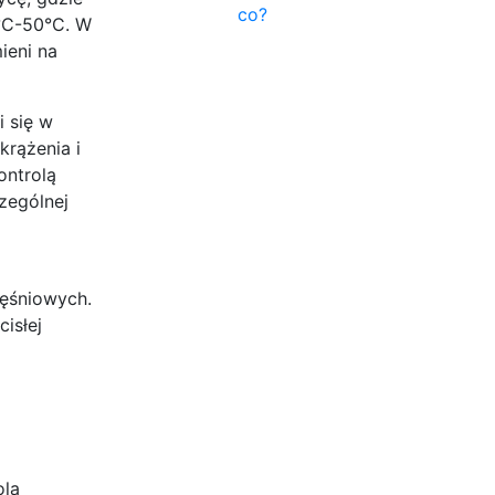
co?
5°C-50°C. W
ieni na
i się w
krążenia i
ontrolą
zególnej
ięśniowych.
isłej
olą