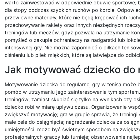
warto zainwestować w odpowiednie obuwie sportowe; b
dla stopy podczas szybkich ruchów po korcie. Odpowied
przewiewne materiały, które nie będą krępować ich ruch
przechowywanie rakiety oraz innych niezbędnych rzeczy, 
treningów lub meczów, gdyż pozwala na utrzymanie ko
pomyśleć o zakupie ochraniaczy na nadgarstki lub łokc
intensywnej gry. Nie można zapomnieć o piłkach tenisow
ciśnieniu lub piłek miękkich, które są łatwiejsze do odbic
Jak motywować dziecko do r
Motywowanie dziecka do regularnej gry w tenisa może by
pomóc w utrzymaniu jego zainteresowania tym sportem
treningów; zamiast skupiać się tylko na wynikach czy os
dziecko robi w miarę upływu czasu. Organizowanie wsp
zwiększyć motywację; gra w grupie sprawia, że treningi 
małe cele do osiągnięcia; nagradzanie dziecka za osiąg
umiejętności, może być świetnym sposobem na zwiększe
profesjonalnych graczy lub turnieje; obserwowanie najl