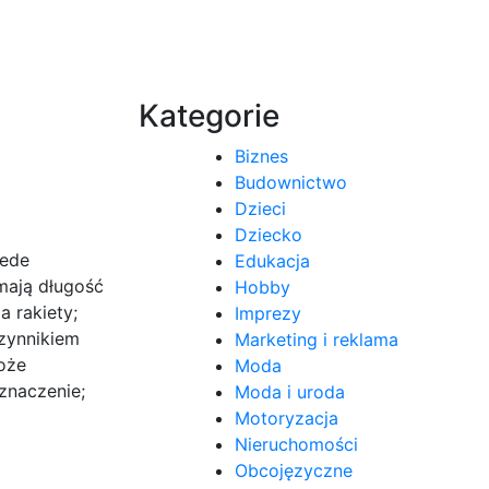
Kategorie
Biznes
Budownictwo
Dzieci
Dziecko
zede
Edukacja
mają długość
Hobby
 rakiety;
Imprezy
zynnikiem
Marketing i reklama
oże
Moda
znaczenie;
Moda i uroda
Motoryzacja
Nieruchomości
Obcojęzyczne