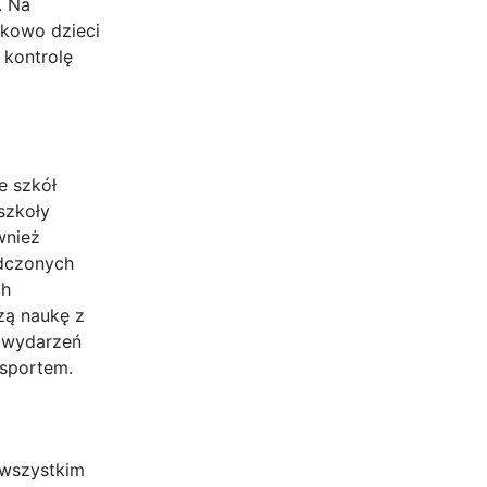
. Na
tkowo dzieci
 kontrolę
e szkół
szkoły
wnież
adczonych
ch
zą naukę z
h wydarzeń
 sportem.
 wszystkim