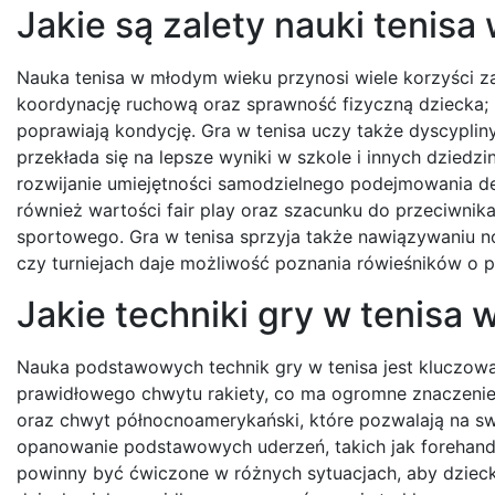
Jakie są zalety nauki tenis
Nauka tenisa w młodym wieku przynosi wiele korzyści za
koordynację ruchową oraz sprawność fizyczną dziecka; 
poprawiają kondycję. Gra w tenisa uczy także dyscypliny i
przekłada się na lepsze wyniki w szkole i innych dziedzi
rozwijanie umiejętności samodzielnego podejmowania decy
również wartości fair play oraz szacunku do przeciwnik
sportowego. Gra w tenisa sprzyja także nawiązywaniu n
czy turniejach daje możliwość poznania rówieśników o 
Jakie techniki gry w tenisa
Nauka podstawowych technik gry w tenisa jest kluczow
prawidłowego chwytu rakiety, co ma ogromne znaczenie 
oraz chwyt północnoamerykański, które pozwalają na s
opanowanie podstawowych uderzeń, takich jak forehand 
powinny być ćwiczone w różnych sytuacjach, aby dzieck