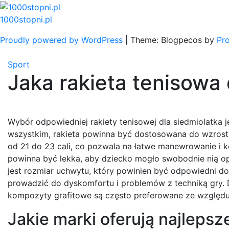
Skip
to
1000stopni.pl
content
Proudly powered by WordPress
|
Theme: Blogpecos by
Pr
Sport
Jaka rakieta tenisowa 
Wybór odpowiedniej rakiety tenisowej dla siedmiolatka 
wszystkim, rakieta powinna być dostosowana do wzrostu 
od 21 do 23 cali, co pozwala na łatwe manewrowanie i 
powinna być lekka, aby dziecko mogło swobodnie nią o
jest rozmiar uchwytu, który powinien być odpowiedni d
prowadzić do dyskomfortu i problemów z techniką gry. D
kompozyty grafitowe są często preferowane ze względu 
Jakie marki oferują najlepsz