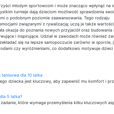
korzyści młodym sportowcom i może znacząco wpłynąć na i
zystkim turnieje dają dzieciom możliwość sprawdzenia swo
czami o podobnym poziomie zaawansowania. Tego rodzaju
emocjami związanymi z rywalizacją; uczą je także wartości 
ała okazja do poznania nowych przyjaciół oraz budowania r
ujące i inspirujące. Udział w zawodach może również zw
zekładać się na lepsze samopoczucie zarówno w sporcie, j
rodami czy wyróżnieniami, co dodatkowo motywuje dzieci 
a tenisowa dla 10 latka
niego dziecka jest kluczowy, aby zapewnić mu komfort i p
dla 5 latka?
o zadanie, które wymaga przemyślenia kilku kluczowych as