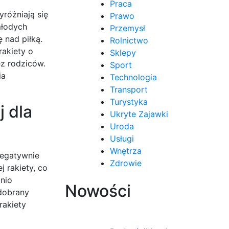
Praca
yróżniają się
Prawo
młodych
Przemysł
 nad piłką.
Rolnictwo
rakiety o
Sklepy
ez rodziców.
Sport
ia
Technologia
Transport
Turystyka
j dla
Ukryte Zajawki
Uroda
Usługi
Wnętrza
negatywnie
Zdrowie
 rakiety, co
dnio
Nowości
 dobrany
rakiety