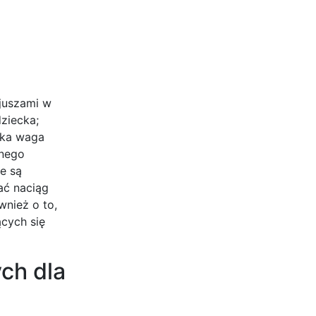
cjuszami w
ziecka;
jaka waga
rnego
e są
ać naciąg
wnież o to,
ących się
ych dla