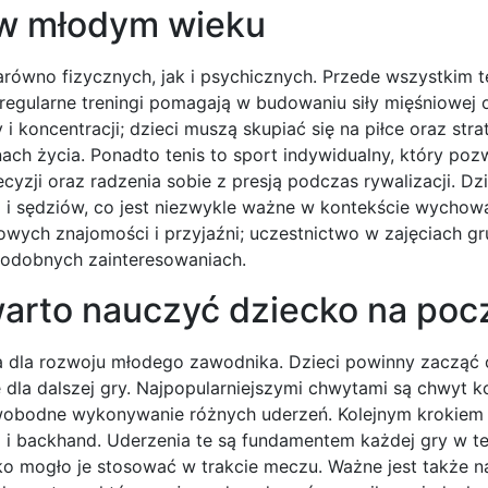
a w młodym wieku
równo fizycznych, jak i psychicznych. Przede wszystkim te
regularne treningi pomagają w budowaniu siły mięśniowej 
 koncentracji; dzieci muszą skupiać się na piłce oraz strat
nach życia. Ponadto tenis to sport indywidualny, który poz
zji oraz radzenia sobie z presją podczas rywalizacji. Dzi
a i sędziów, co jest niezwykle ważne w kontekście wychow
owych znajomości i przyjaźni; uczestnictwo w zajęciach 
podobnych zainteresowaniach.
 warto nauczyć dziecko na poc
a dla rozwoju młodego zawodnika. Dzieci powinny zacząć 
dla dalszej gry. Najpopularniejszymi chwytami są chwyt k
wobodne wykonywanie różnych uderzeń. Kolejnym krokiem 
i backhand. Uderzenia te są fundamentem każdej gry w ten
o mogło je stosować w trakcie meczu. Ważne jest także n