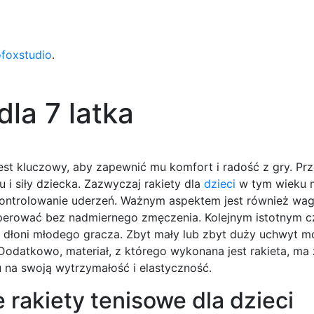
ofoxstudio
.
dla 7 latka
jest kluczowy, aby zapewnić mu komfort i radość z gry. Pr
i siły dziecka. Zazwyczaj rakiety dla
dzieci
w tym wieku 
kontrolowanie uderzeń. Ważnym aspektem jest również waga
perować bez nadmiernego zmęczenia. Kolejnym istotnym c
o dłoni młodego gracza. Zbyt mały lub zbyt duży uchwyt m
odatkowo, materiał, z którego wykonana jest rakieta, ma 
na swoją wytrzymałość i elastyczność.
e rakiety tenisowe dla dzieci