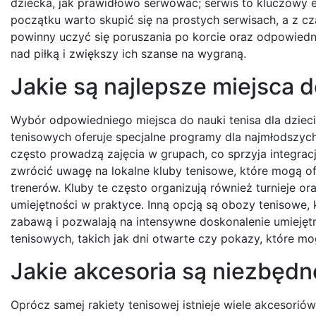
dziecka, jak prawidłowo serwować; serwis to kluczowy
początku warto skupić się na prostych serwisach, a z
powinny uczyć się poruszania po korcie oraz odpowiedni
nad piłką i zwiększy ich szanse na wygraną.
Jakie są najlepsze miejsca d
Wybór odpowiedniego miejsca do nauki tenisa dla dziec
tenisowych oferuje specjalne programy dla najmłodszych,
często prowadzą zajęcia w grupach, co sprzyja integracj
zwrócić uwagę na lokalne kluby tenisowe, które mogą 
trenerów. Kluby te często organizują również turnieje 
umiejętności w praktyce. Inną opcją są obozy tenisowe,
zabawą i pozwalają na intensywne doskonalenie umiejęt
tenisowych, takich jak dni otwarte czy pokazy, które m
Jakie akcesoria są niezbędn
Oprócz samej rakiety tenisowej istnieje wiele akcesorió