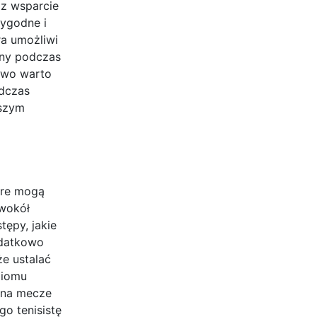
z wsparcie
wygodne i
ra umożliwi
ażny podczas
owo warto
odczas
ższym
óre mogą
 wokół
tępy, jakie
odatkowo
że ustalać
ziomu
 na mecze
o tenisistę