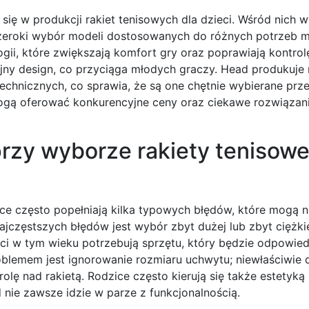
 się w produkcji rakiet tenisowych dla dzieci. Wśród nich w
ą szeroki wybór modeli dostosowanych do różnych potrzeb 
ii, które zwiększają komfort gry oraz poprawiają kontrolę
cyjny design, co przyciąga młodych graczy. Head produkuje 
echnicznych, co sprawia, że są one chętnie wybierane prz
mogą oferować konkurencyjne ceny oraz ciekawe rozwiązan
przy wyborze rakiety tenisowe
ice często popełniają kilka typowych błędów, które mogą 
jczęstszych błędów jest wybór zbyt dużej lub zbyt ciężkiej
eci w tym wieku potrzebują sprzętu, który będzie odpowie
roblemem jest ignorowanie rozmiaru uchwytu; niewłaściwie
 nad rakietą. Rodzice często kierują się także estetyką 
 nie zawsze idzie w parze z funkcjonalnością.