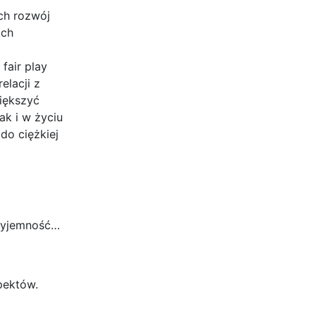
ch rozwój
ich
fair play
elacji z
iększyć
ak i w życiu
do ciężkiej
rzyjemność…
pektów.