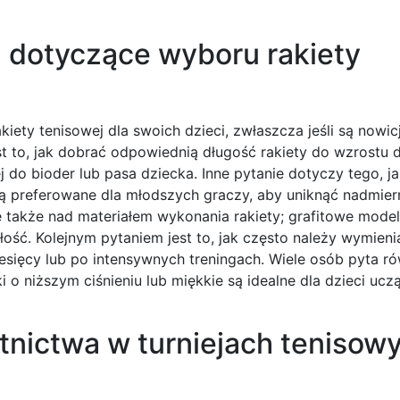
a dotyczące wyboru rakiety
iety tenisowej dla swoich dzieci, zwłaszcza jeśli są nowi
t to, jak dobrać odpowiednią długość rakiety do wzrostu d
ej do bioder lub pasa dziecka. Inne pytanie dotyczy tego, 
są preferowane dla młodszych graczy, aby uniknąć nadmie
 także nad materiałem wykonania rakiety; grafitowe model
ość. Kolejnym pytaniem jest to, jak często należy wymieni
miesięcy lub po intensywnych treningach. Wiele osób pyta ró
ki o niższym ciśnieniu lub miękkie są idealne dla dzieci ucz
tnictwa w turniejach tenisow