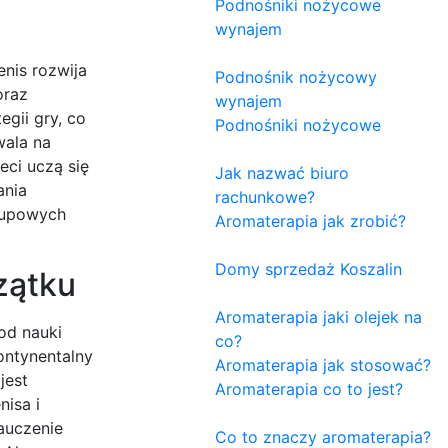
Podnośniki nożycowe
wynajem
nis rozwija
Podnośnik nożycowy
oraz
wynajem
egii gry, co
Podnośniki nożycowe
wala na
eci uczą się
Jak nazwać biuro
ania
rachunkowe?
grupowych
Aromaterapia jak zrobić?
Domy sprzedaż Koszalin
zątku
Aromaterapia jaki olejek na
od nauki
co?
ontynentalny
Aromaterapia jak stosować?
jest
Aromaterapia co to jest?
isa i
auczenie
Co to znaczy aromaterapia?