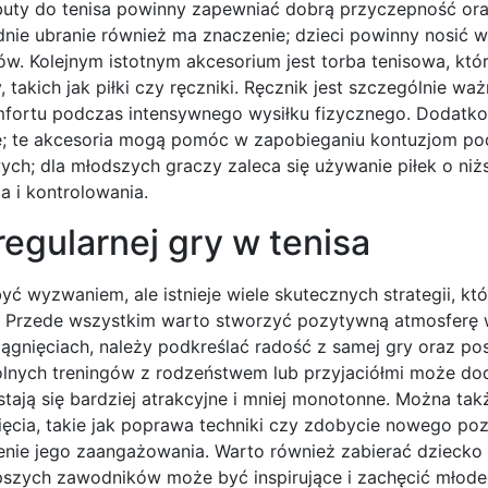
uty do tenisa powinny zapewniać dobrą przyczepność ora
nie ubranie również ma znaczenie; dzieci powinny nosić 
ów. Kolejnym istotnym akcesorium jest torba tenisowa, któ
takich jak piłki czy ręczniki. Ręcznik jest szczególnie w
mfortu podczas intensywnego wysiłku fizycznego. Dodatk
ie; te akcesoria mogą pomóc w zapobieganiu kontuzjom p
ych; dla młodszych graczy zaleca się używanie piłek o ni
ia i kontrolowania.
egularnej gry w tenisa
ć wyzwaniem, ale istnieje wiele skutecznych strategii, kt
. Przede wszystkim warto stworzyć pozytywną atmosferę
iągnięciach, należy podkreślać radość z samej gry oraz pos
ólnych treningów z rodzeństwem lub przyjaciółmi może d
stają się bardziej atrakcyjne i mniej monotonne. Można tak
nięcia, takie jak poprawa techniki czy zdobycie nowego po
nie jego zaangażowania. Warto również zabierać dziecko
epszych zawodników może być inspirujące i zachęcić młodeg