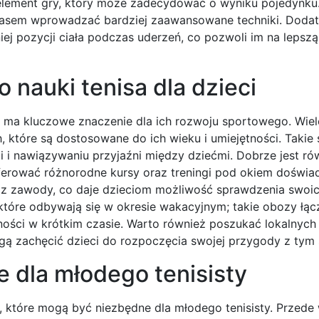
 element gry, który może zadecydować o wyniku pojedynku
 czasem wprowadzać bardziej zaawansowane techniki. Doda
ej pozycji ciała podczas uderzeń, co pozwoli im na lepszą
o nauki tenisa dla dzieci
i ma kluczowe znaczenie dla ich rozwoju sportowego. Wiel
 które są dostosowane do ich wieku i umiejętności. Takie 
i i nawiązywaniu przyjaźni między dziećmi. Dobrze jest ró
oferować różnorodne kursy oraz treningi pod okiem doświ
oraz zawody, co daje dzieciom możliwość sprawdzenia swoi
 które odbywają się w okresie wakacyjnym; takie obozy łąc
ności w krótkim czasie. Warto również poszukać lokalnyc
ogą zachęcić dzieci do rozpoczęcia swojej przygody z tym
e dla młodego tenisisty
w, które mogą być niezbędne dla młodego tenisisty. Przede