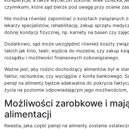
czynnikami, które sąd bierze pod uwagę przy ocenie za
Nie można również zapominać o kosztach związanych ze 
lekarzy specjalistów, rehabilitację, zakup sprzętu med
dobrej kondycji fizycznej, np. karnety na basen czy zaję
Dodatkowo, sąd może uwzględnić również koszty związa
takich jak kino, teatr, wyjścia do muzeów, czy zakup ks
rozsądku i możliwości finansowych zobowiązanego.
Ważne jest, aby rodzic dochodzący alimentów był w sta
faktur, rachunków, czy wyciągów z konta bankowego. Są
pensji na alimenty będzie adekwatna do pokrycia fakty
życia na poziomie odpowiadającym jego możliwościom, 
Możliwości zarobkowe i ma
alimentacji
Kwestia, jaka część pensji na alimenty zostanie ostatecz