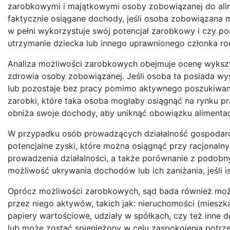
zarobkowymi i majątkowymi osoby zobowiązanej do alime
faktycznie osiągane dochody, jeśli osoba zobowiązana 
w pełni wykorzystuje swój potencjał zarobkowy i czy p
utrzymanie dziecka lub innego uprawnionego członka ro
Analiza możliwości zarobkowych obejmuje ocenę wykszta
zdrowia osoby zobowiązanej. Jeśli osoba ta posiada wys
lub pozostaje bez pracy pomimo aktywnego poszukiwania
zarobki, które taka osoba mogłaby osiągnąć na rynku pr
obniża swoje dochody, aby uniknąć obowiązku alimenta
W przypadku osób prowadzących działalność gospodarcz
potencjalne zyski, które można osiągnąć przy racjonal
prowadzenia działalności, a także porównanie z podobn
możliwość ukrywania dochodów lub ich zaniżania, jeśli is
Oprócz możliwości zarobkowych, sąd bada również moż
przez niego aktywów, takich jak: nieruchomości (mieszk
papiery wartościowe, udziały w spółkach, czy też inne d
lub może zostać spieniężony w celu zaspokojenia potrz