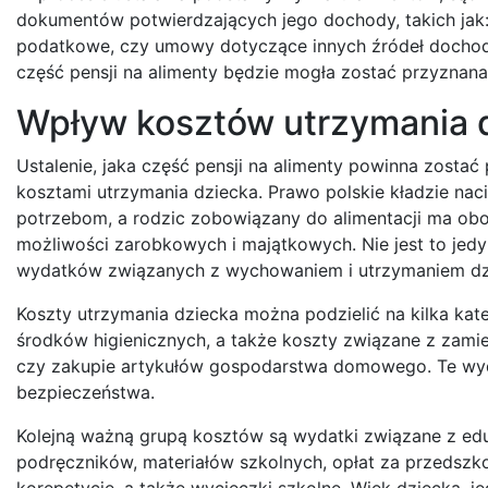
dokumentów potwierdzających jego dochody, takich jak:
podatkowe, czy umowy dotyczące innych źródeł dochodu
część pensji na alimenty będzie mogła zostać przyznana
Wpływ kosztów utrzymania 
Ustalenie, jaka część pensji na alimenty powinna zostać
kosztami utrzymania dziecka. Prawo polskie kładzie na
potrzebom, a rodzic zobowiązany do alimentacji ma ob
możliwości zarobkowych i majątkowych. Nie jest to jedy
wydatków związanych z wychowaniem i utrzymaniem dz
Koszty utrzymania dziecka można podzielić na kilka kat
środków higienicznych, a także koszty związane z zamie
czy zakupie artykułów gospodarstwa domowego. Te wyd
bezpieczeństwa.
Kolejną ważną grupą kosztów są wydatki związane z edu
podręczników, materiałów szkolnych, opłat za przedszko
korepetycje, a także wycieczki szkolne. Wiek dziecka, 