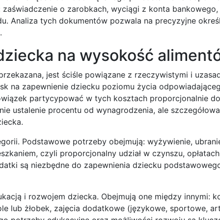
 zaświadczenie o zarobkach, wyciągi z konta bankowego, 
. Analiza tych dokumentów pozwala na precyzyjne określe
.
dziecka na wysokość aliment
 przekazana, jest ściśle powiązane z rzeczywistymi i uzasa
cisk na zapewnienie dziecku poziomu życia odpowiadające
owiązek partycypować w tych kosztach proporcjonalnie d
nie ustalenie procentu od wynagrodzenia, ale szczegółowa
iecka.
egorii. Podstawowe potrzeby obejmują: wyżywienie, ubrani
szkaniem, czyli proporcjonalny udział w czynszu, opłatach
atki są niezbędne do zapewnienia dziecku podstawowego
kacją i rozwojem dziecka. Obejmują one między innymi: k
le lub żłobek, zajęcia dodatkowe (językowe, sportowe, ar
jego potrzeby edukacyjne oraz możliwości rozwoju są kluc