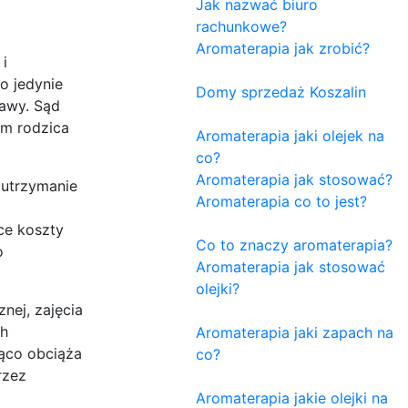
Jak nazwać biuro
rachunkowe?
Aromaterapia jak zrobić?
i
o jedynie
Domy sprzedaż Koszalin
rawy. Sąd
ym rodzica
Aromaterapia jaki olejek na
co?
Aromaterapia jak stosować?
 utrzymanie
Aromaterapia co to jest?
ce koszty
Co to znaczy aromaterapia?
o
Aromaterapia jak stosować
olejki?
nej, zajęcia
ch
Aromaterapia jaki zapach na
ąco obciąża
co?
rzez
Aromaterapia jakie olejki na