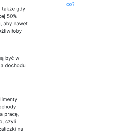
co?
 także gdy
cej 50%
u, aby nawet
żliwiłoby
gą być w
dła dochodu
alimenty
dochody
a pracę,
, czyli
aliczki na