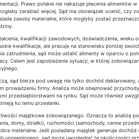
ntacji. Prawo polskie nie nakazuje płacenia alimentów w 
mogłaby zarabiać więcej. Sąd ma obowiązek ocenić, czy 
osiada zasoby materialne, które mogłyby zostać przeznacz
dziny.
łcenia, kwalifikacji zawodowych, doświadczenia, wieku o
okie kwalifikacje, ale pracuje na stanowisku poniżej swoi
 zatrudnienia, sąd może ustalić alimenty w oparciu o pot
acy. Celem jest zapobieżenie sytuacji, w której zobowiąza
cyjnego.
ą, sąd bierze pod uwagę nie tylko dochód deklarowany, 
nym prowadzeniu firmy. Analiza może obejmować przychody
ymi przedsiębiorstwami na rynku. Sąd może również uwzgl
tnieją ku temu przesłanki.
liwości majątkowe zobowiązanego. Oznacza to analizę p
ania, domy, działki), ruchomości (samochody, cenne przedm
obra materialne. Jeśli posiadany majątek generuje dochód 
eb uprawnionego, sąd może uwzględnić te okoliczności prz