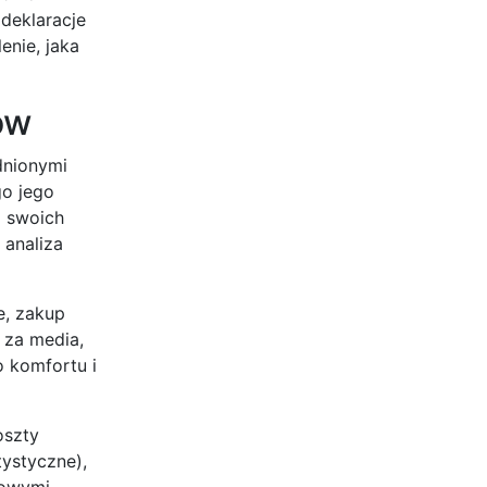
deklaracje
nie, jaka
ów
dnionymi
go jego
o swoich
 analiza
e, zakup
 za media,
 komfortu i
oszty
tystyczne),
zowymi