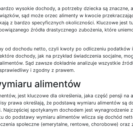
ardzo wysokie dochody, a potrzeby dziecka są znaczne, a
owiązków, sąd może orzec alimenty w kwocie przekraczają
kają z bardzo specyficznych okoliczności. Kluczowe jest t
obowiązanego źródła drastycznego zubożenia, które uniemo
ony od dochodu netto, czyli kwoty po odliczeniu podatków i
które dochody, jak na przykład świadczenia socjalne, mo
 alimentów. Sąd zawsze dokładnie analizuje wszystkie źró
sprawiedliwy i zgodny z prawem.
wymiaru alimentów
ntów, jest kluczowe dla określenia, jaka część pensji na 
pisy prawa określają, że podstawą wymiaru alimentów są 
ii. Najczęściej spotykanym dochodem jest wynagrodzenie z
 do podstawy wymiaru alimentów wlicza się dochód netto
zenia społeczne (emerytalne, rentowe, chorobowe) oraz z