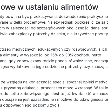
towe w ustalaniu alimentów
enty powinna być przekazywana, doświadczenie praktyczne 
ne widełki procentowe. Należy jednak podkreślić, że są t
om w zależności od szczegółowych okoliczności danej sp
liwie zabezpieczy potrzeby dziecka, nie krzywdząc przy t
potrzeb medycznych, edukacyjnych czy rozwojowych, a ich
ka alimenty w wysokości od 15% do 30% dochodu netto
ana, gdy zobowiązany rodzic ponosi również inne, znaczą
część wydatków na jego codzienne potrzeby, czy znacząc
 ze względu na konieczność specjalistycznej opieki medycz
 z prywatną edukacją, procent ten może wzrosnąć. W taki
odu netto zobowiązanego. Jest to już kwota, która znacz
e obciążenie jest uzasadnione i możliwe do udźwignięcia p
u odpowiedniego poziomu życia.