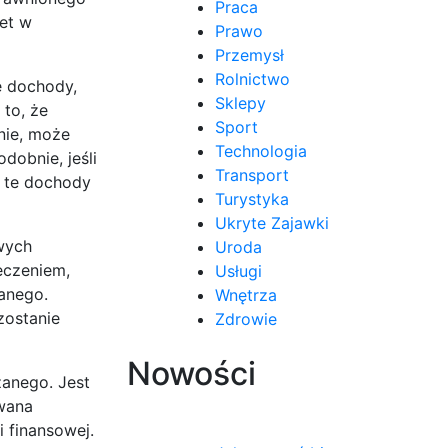
Praca
et w
Prawo
Przemysł
Rolnictwo
e dochody,
Sklepy
 to, że
Sport
nie, może
Technologia
dobnie, jeśli
Transport
ć te dochody
Turystyka
Ukryte Zajawki
owych
Uroda
eczeniem,
Usługi
anego.
Wnętrza
zostanie
Zdrowie
Nowości
anego. Jest
ywana
i finansowej.