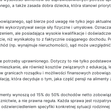
go, a także zasada dobra dziecka, która stanowi prioryt
owiązanego, sąd bierze pod uwagę nie tylko jego aktualn
łni wykorzystywał swoje siły fizyczne i umysłowe. Oznacza
eniem, ale posiadająca wysokie kwalifikacje i doświadcze
, niż wynikałoby to z faktycznie osiąganego dochodu. Po
chód (np. wynajmuje nieruchomości), sąd może uwzględni
ione potrzeby uprawnionego. Dotyczy to nie tylko podstaw
 mieszkanie, ale również kosztów związanych z edukacją, l
 w granicach rozsądku i możliwości finansowych zobowiąz
lację, która decyduje o tym, jaka część pensji na alimenty 
alimenty wynoszą od 15% do 50% dochodów netto zobowiąz
nictwie, a nie prawna reguła. Każda sprawa jest rozpatr
odzwierciedleniem specyfiki konkretnej sytuacji rodzinnej 