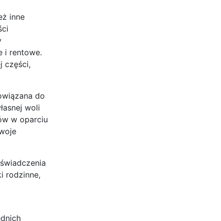
eż inne
ści
y
 i rentowe.
 części,
bowiązana do
łasnej woli
tów w oparciu
swoje
 świadczenia
i rodzinne,
m
ednich