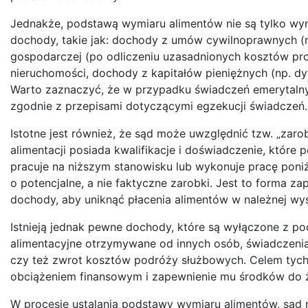
Jednakże, podstawą wymiaru alimentów nie są tylko wy
dochody, takie jak: dochody z umów cywilnoprawnych (n
gospodarczej (po odliczeniu uzasadnionych kosztów pro
nieruchomości, dochody z kapitałów pieniężnych (np. dyw
Warto zaznaczyć, że w przypadku świadczeń emerytalnyc
zgodnie z przepisami dotyczącymi egzekucji świadczeń.
Istotne jest również, że sąd może uwzględnić tzw. „zaro
alimentacji posiada kwalifikacje i doświadczenie, które
pracuje na niższym stanowisku lub wykonuje pracę poni
o potencjalne, a nie faktyczne zarobki. Jest to forma z
dochody, aby uniknąć płacenia alimentów w należnej wy
Istnieją jednak pewne dochody, które są wyłączone z p
alimentacyjne otrzymywane od innych osób, świadczenia 
czy też zwrot kosztów podróży służbowych. Celem tyc
obciążeniem finansowym i zapewnienie mu środków do ż
W procesie ustalania podstawy wymiaru alimentów, są