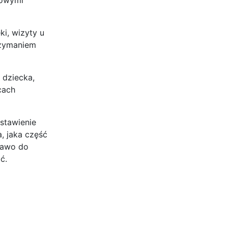
i, wizyty u
rzymaniem
 dziecka,
cach
stawienie
, jaka część
rawo do
ć.