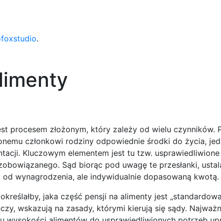
ofoxstudio
.
alimenty
, jest procesem złożonym, który zależy od wielu czynników.
ionemu członkowi rodziny odpowiednie środki do życia, je
tacji. Kluczowym elementem jest tu tzw. usprawiedliwione
obowiązanego. Sąd biorąc pod uwagę te przesłanki, usta
m od wynagrodzenia, ale indywidualnie dopasowaną kwotą.
określałby, jaka część pensji na alimenty jest „standardowa
czy, wskazują na zasady, którymi kierują się sądy. Najważn
niu wysokości alimentów do usprawiedliwionych potrzeb u