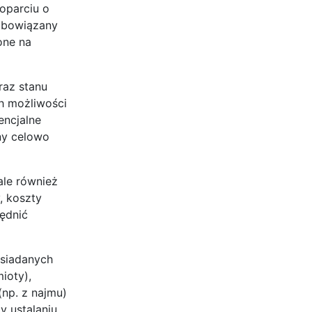
oparciu o
zobowiązany
one na
raz stanu
ch możliwości
encjalne
ny celowo
ale również
, koszty
ędnić
osiadanych
ioty),
(np. z najmu)
y ustalaniu