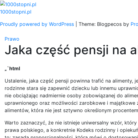
Skip
to
1000stopni.pl
content
Proudly powered by WordPress
|
Theme: Blogpecos by
Pr
Prawo
Jaka część pensji na 
„`html
Ustalenie, jaka część pensji powinna trafić na alimenty
rodzinne stara się zapewnić dziecku lub innemu uprawn
nie obciążając nadmiernie osoby zobowiązanej do alimen
uprawnionego oraz możliwości zarobkowe i majątkowe z
alimentów, która nie jest sztywno określonym procente
Warto zaznaczyć, że nie istnieje uniwersalny wzór, który 
prawa polskiego, a konkretnie Kodeks rodzinny i opiekuń
to: zasada proporcjonalności, która mówi o dostosowa