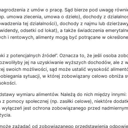
nagrodzenia z umów o pracę. Sąd bierze pod uwagę równi
p. umowa zlecenia, umowa o dzieło), dochody z działalno
wadzenia tej działalności), dochody z najmu lub dzierżaw
idendy, odsetki od lokat), a także świadczenia emerytalne
h i rentowych, alimenty mogą być potrącane w określonej
bki z potencjalnych źródeł”. Oznacza to, że jeśli osoba zo
 pozwoliłyby jej na uzyskiwanie wyższych dochodów, ale z w
żej swoich możliwości, sąd może ustalić wysokość alimen
apobiegania sytuacji, w której zobowiązany celowo obniża 
sokości.
odstawy wymiaru alimentów. Należą do nich między innymi:
z pomocy społecznej (np. zasiłki celowe), niektóre dodatk
h wyłączeń jest ochrona zobowiązanego przed nadmierny
ycia.
d może zażądać od zobowiązanego przedstawienia odpowi