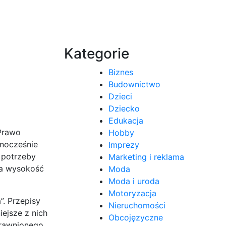
Kategorie
Biznes
Budownictwo
Dzieci
Dziecko
Edukacja
 Prawo
Hobby
dnocześnie
Imprezy
 potrzeby
Marketing i reklama
la wysokość
Moda
Moda i uroda
Motoryzacja
”. Przepisy
Nieruchomości
iejsze z nich
Obcojęzyczne
prawnionego