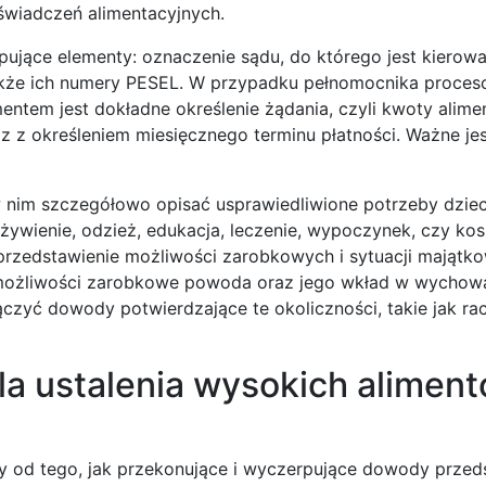
świadczeń alimentacyjnych.
jące elementy: oznaczenie sądu, do którego jest kierowan
akże ich numery PESEL. W przypadku pełnomocnika proce
entem jest dokładne określenie żądania, czyli kwoty alime
z określeniem miesięcznego terminu płatności. Ważne jes
 nim szczegółowo opisać usprawiedliwione potrzeby dziec
żywienie, odzież, edukacja, leczenie, wypoczynek, czy kos
przedstawienie możliwości zarobkowych i sytuacji majątko
 możliwości zarobkowe powoda oraz jego wkład w wychowa
czyć dowody potwierdzające te okoliczności, takie jak rac
a ustalenia wysokich aliment
y od tego, jak przekonujące i wyczerpujące dowody prze