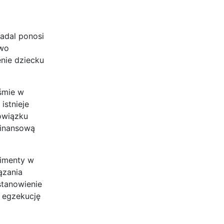
adal ponosi
awo
nie dziecku
śmie w
istnieje
owiązku
finansową
limenty w
ązania
stanowienie
o egzekucję