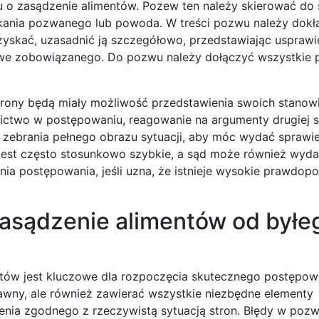
u o zasądzenie alimentów. Pozew ten należy skierować do
kania pozwanego lub powoda. W treści pozwu należy dokł
uzyskać, uzasadnić ją szczegółowo, przedstawiając usprawi
owe zobowiązanego. Do pozwu należy dołączyć wszystkie 
trony będą miały możliwość przedstawienia swoich stanowi
ctwo w postępowaniu, reagowanie na argumenty drugiej s
zebrania pełnego obrazu sytuacji, aby móc wydać sprawi
jest często stosunkowo szybkie, a sąd może również wyd
ia postępowania, jeśli uzna, że istnieje wysokie prawdo
asądzenie alimentów od byłe
tów jest kluczowe dla rozpoczęcia skutecznego postępow
awny, ale również zawierać wszystkie niezbędne elementy
enia zgodnego z rzeczywistą sytuacją stron. Błędy w poz