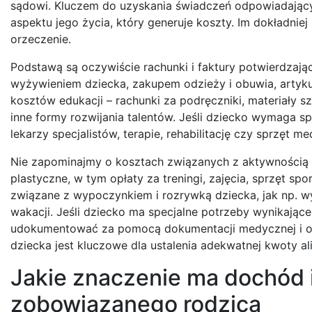
sądowi. Kluczem do uzyskania świadczeń odpowiadając
aspektu jego życia, który generuje koszty. Im dokładnie
orzeczenie.
Podstawą są oczywiście rachunki i faktury potwierdzaj
wyżywieniem dziecka, zakupem odzieży i obuwia, artyk
kosztów edukacji – rachunki za podręczniki, materiały s
inne formy rozwijania talentów. Jeśli dziecko wymaga spe
lekarzy specjalistów, terapie, rehabilitację czy sprzęt m
Nie zapominajmy o kosztach związanych z aktywnością p
plastyczne, w tym opłaty za treningi, zajęcia, sprzęt 
związane z wypoczynkiem i rozrywką dziecka, jak np. wyj
wakacji. Jeśli dziecko ma specjalne potrzeby wynikając
udokumentować za pomocą dokumentacji medycznej i op
dziecka jest kluczowe dla ustalenia adekwatnej kwoty a
Jakie znaczenie ma dochód 
zobowiązanego rodzica