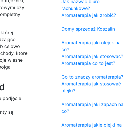
odręczniki,
Jak nazwać biuro
rtowymi czy
rachunkowe?
 kompletny
Aromaterapia jak zrobić?
Domy sprzedaż Koszalin
której
dzające
Aromaterapia jaki olejek na
ub celowo
co?
chody, które
Aromaterapia jak stosować?
oje własne
Aromaterapia co to jest?
bojga
Co to znaczy aromaterapia?
Aromaterapia jak stosować
ąd
olejki?
ę podjęcie
Aromaterapia jaki zapach na
co?
nty są
Aromaterapia jakie olejki na