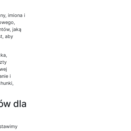
y, imiona i
sowego,
ntów, jaką
t, aby
ka,
zty
wej
nie i
hunki,
ów dla
dstawimy