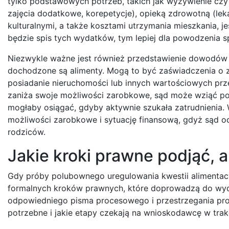
tylko podstawowych potrzeb, takich jak wyżywienie czy 
zajęcia dodatkowe, korepetycje), opieką zdrowotną (lekar
kulturalnymi, a także kosztami utrzymania mieszkania, j
będzie spis tych wydatków, tym lepiej dla powodzenia s
Niezwykle ważne jest również przedstawienie dowodów 
dochodzone są alimenty. Mogą to być zaświadczenia o 
posiadanie nieruchomości lub innych wartościowych pr
zaniża swoje możliwości zarobkowe, sąd może wziąć po
mogłaby osiągać, gdyby aktywnie szukała zatrudnienia
możliwości zarobkowe i sytuację finansową, gdyż sąd o
rodziców.
Jakie kroki prawne podjąć, 
Gdy próby polubownego uregulowania kwestii alimentacy
formalnych kroków prawnych, które doprowadzą do wyda
odpowiedniego pisma procesowego i przestrzegania pro
potrzebne i jakie etapy czekają na wnioskodawcę w tr