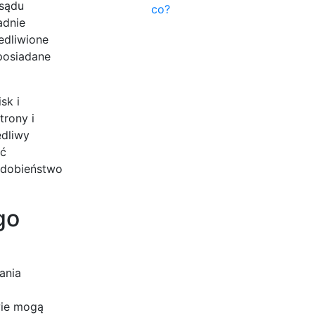
 sądu
co?
adnie
edliwione
posiadane
sk i
trony i
edliwy
ać
podobieństwo
go
ania
wie mogą