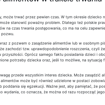
, może trwać przez pewien czas. W tym okresie dziecko n
w może stanowić poważny problem. Dlatego też polskie pr
ów na czas trwania postępowania, co ma na celu zapewnie
a pozwu.
 wraz z pozwem o zasądzenie alimentów lub w osobnym pi
że zachodzi tzw. uprawdopodobnienie roszczenia, czyli że 
 przyszłości. Oprócz samego faktu posiadania dzieci i ob
one potrzeby dziecka oraz, jeśli to możliwe, na sytuację 
 uwagę przede wszystkim interes dziecka. Może zasądzić a
ie alimentów może być również udzielone w postaci zobowi
poddania się egzekucji. Ważne jest, aby pamiętać, że po
ego wydania, co oznacza, że można od razu rozpocząć jeg