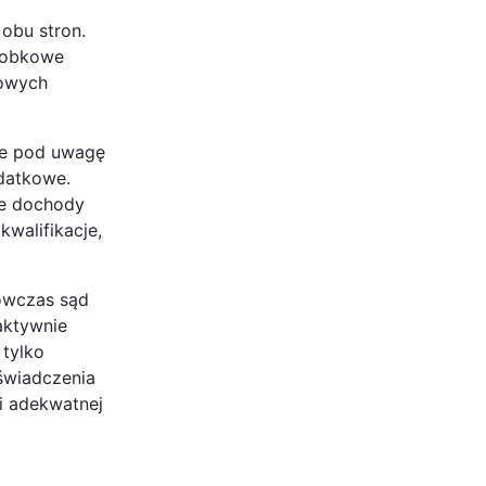
obu stron.
arobkowe
zowych
rze pod uwagę
odatkowe.
ie dochody
walifikacje,
Wówczas sąd
aktywnie
 tylko
świadczenia
 i adekwatnej