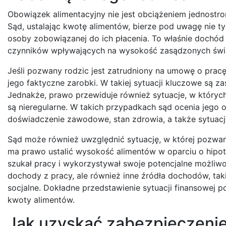
Obowiązek alimentacyjny nie jest obciążeniem jednostr
Sąd, ustalając kwotę alimentów, bierze pod uwagę nie t
osoby zobowiązanej do ich płacenia. To właśnie dochó
czynników wpływających na wysokość zasądzonych świ
Jeśli pozwany rodzic jest zatrudniony na umowę o prac
jego faktyczne zarobki. W takiej sytuacji kluczowe są 
Jednakże, prawo przewiduje również sytuacje, w któryc
są nieregularne. W takich przypadkach sąd ocenia jego 
doświadczenie zawodowe, stan zdrowia, a także sytuacj
Sąd może również uwzględnić sytuację, w której pozwan
ma prawo ustalić wysokość alimentów w oparciu o hipo
szukał pracy i wykorzystywał swoje potencjalne możliwo
dochody z pracy, ale również inne źródła dochodów, ta
socjalne. Dokładne przedstawienie sytuacji finansowej p
kwoty alimentów.
Jak uzyskać zabezpieczenie