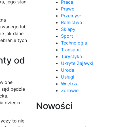
a, jego stan
Praca
Prawo
Przemysł
żna
Rolnictwo
ozwanego lub
Sklepy
ie jak dane
Sport
ebranie tych
Technologia
Transport
Turystyka
nty od
Ukryte Zajawki
Uroda
Usługi
iwione
Wnętrza
 sąd będzie
Zdrowie
cka.
ia dziecku
Nowości
yczy to nie