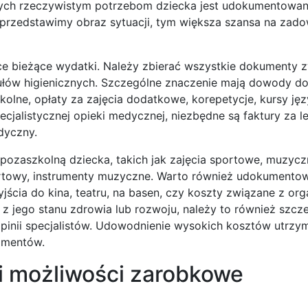
ych rzeczywistym potrzebom dziecka jest udokumentowa
j przedstawimy obraz sytuacji, tym większa szansa na zad
ące bieżące wydatki. Należy zbierać wszystkie dokumenty 
ułów higienicznych. Szczególne znaczenie mają dowody d
zkolne, opłaty za zajęcia dodatkowe, korepetycje, kursy ję
cjalistycznej opieki medycznej, niezbędne są faktury za le
edyczny.
ozaszkolną dziecka, takich jak zajęcia sportowe, muzycz
sportowy, instrumenty muzyczne. Warto również udokumento
ścia do kina, teatru, na basen, czy koszty związane z org
e z jego stanu zdrowia lub rozwoju, należy to również szc
inii specjalistów. Udowodnienie wysokich kosztów utrzy
limentów.
i możliwości zarobkowe