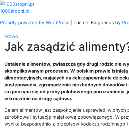
Skip
to
1000stopni.pl
content
Proudly powered by WordPress
|
Theme: Blogpecos by
Pr
Prawo
Jak zasądzić alimenty
Ustalenie alimentów, zwłaszcza gdy drugi rodzic nie
skomplikowanym procesem. W polskim prawie istnieją 
alimentacyjnych, mających na celu zapewnienie dziec
postępowania, zgromadzenie niezbędnych dowodów i sko
rozpoczyna się od próby polubownego porozumienia, je
wkroczenie na drogę sądową.
Celem alimentów jest zaspokojenie usprawiedliwionych 
zarobkowe i sytuację majątkową zobowiązanego. W przy
wynika bezpośrednio z przepisów Kodeksu rodzinnego i