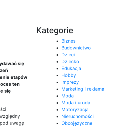
Kategorie
Biznes
Budownictwo
Dzieci
Dziecko
wydawać się
Edukacja
czeń
Hobby
ienie etapów
Imprezy
roces ten
Marketing i reklama
e się
Moda
Moda i uroda
ści
Motoryzacja
względny i
Nieruchomości
e pod uwagę
Obcojęzyczne