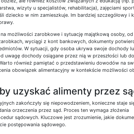
odzież, ale również kosztów związanych z edukacją (np. p
stwa, wizyty u specjalistów, rehabilitacja), zajęciami spo
eśli dziecko w nim zamieszkuje. Im bardziej szczegółowy i
prawy.
na możliwości zarobkowe i sytuację majątkową osoby, od 
zarobkach, wyciągi z kont bankowych, dokumenty potwier
zedmiotów. W sytuacji, gdy osoba ukrywa swoje dochody l
d uwagę dochody osiągane przez nią w przeszłości lub do
. Warto również pamiętać o przedstawieniu dowodów na sw
cenia obowiązek alimentacyjny w kontekście możliwości o
aby uzyskać alimenty przez s
jnych zakończyły się niepowodzeniem, konieczne staje si
nia orzeczenia przez sąd. Proces ten wymaga złożenia
cedur sądowych. Kluczowe jest zrozumienie, jakie dokume
akcie postępowania sądowego.