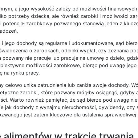
onnym, a jego wysokość zależy od możliwości finansowych 
ylko potrzeby dziecka, ale również zarobki i możliwości z
d i potencjał zarobkowy pozwanego stanowią jeden z kluc
adczeń.
ę i jego dochody są regularne i udokumentowane, sąd bie
zaświadczenia o zarobkach, odcinki wypłat, czy zeznania p
h pozwany nie pracuje lub pracuje na umowę o dzieło, gdz
obiektywne możliwości zarobkowe, biorąc pod uwagę jego k
ę na rynku pracy.
y celowo unika zatrudnienia lub zaniża swoje dochody. 
tetyczne zarobki, które pozwany mógłby osiągnąć, gdyby 
ści. Warto również pamiętać, że sąd bierze pod uwagę nie
kie jak dochody z wynajmu nieruchomości, dywidendy, czy 
ozwanego jest zatem kluczowe dla ustalenia sprawiedliwej
 alimentów w trakcie trwania