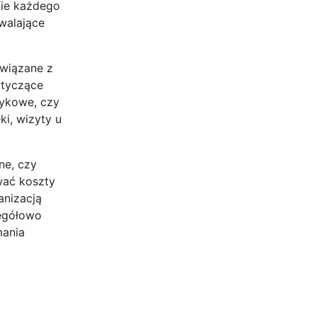
nie każdego
owalające
związane z
otyczące
zykowe, czy
ki, wizyty u
ne, czy
wać koszty
anizacją
zegółowo
mania