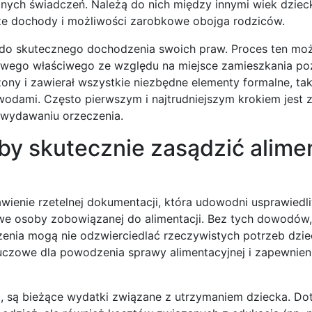
ych świadczeń. Należą do nich między innymi wiek dzieck
kże dochody i możliwości zarobkowe obojga rodziców.
 do skutecznego dochodzenia swoich praw. Proces ten mo
nowego właściwego ze względu na miejsce zamieszkania p
ny i zawierał wszystkie niezbędne elementy formalne, tak
wodami. Często pierwszym i najtrudniejszym krokiem jest z
 wydawaniu orzeczenia.
y skutecznie zasądzić alime
awienie rzetelnej dokumentacji, która udowodni usprawiedl
we osoby zobowiązanej do alimentacji. Bez tych dowodów,
zenia mogą nie odzwierciedlać rzeczywistych potrzeb dzie
czowe dla powodzenia sprawy alimentacyjnej i zapewnien
są bieżące wydatki związane z utrzymaniem dziecka. Dot