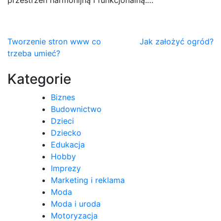
przestrzeń harmonijną i funkcjonalną.…
Nawigacja
Tworzenie stron www co
Jak założyć ogród?
trzeba umieć?
wpisu
Kategorie
Biznes
Budownictwo
Dzieci
Dziecko
Edukacja
Hobby
Imprezy
Marketing i reklama
Moda
Moda i uroda
Motoryzacja