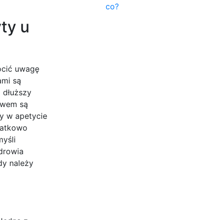
co?
ty u
ócić uwagę
ami są
z dłuższy
awem są
y w apetycie
datkowo
yśli
drowia
dy należy