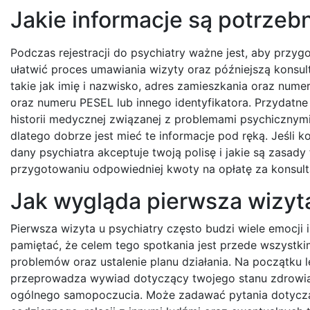
Jakie informacje są potrzebn
Podczas rejestracji do psychiatry ważne jest, aby przy
ułatwić proces umawiania wizyty oraz późniejszą konsu
takie jak imię i nazwisko, adres zamieszkania oraz num
oraz numeru PESEL lub innego identyfikatora. Przydatn
historii medycznej związanej z problemami psychicznymi
dlatego dobrze jest mieć te informacje pod ręką. Jeśli
dany psychiatra akceptuje twoją polisę i jakie są zasad
przygotowaniu odpowiedniej kwoty na opłatę za konsult
Jak wygląda pierwsza wizyta
Pierwsza wizyta u psychiatry często budzi wiele emocji 
pamiętać, że celem tego spotkania jest przede wszystk
problemów oraz ustalenie planu działania. Na początku 
przeprowadza wywiad dotyczący twojego stanu zdrowi
ogólnego samopoczucia. Może zadawać pytania dotycz