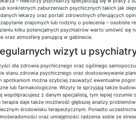
ekarza – niektórzy psychiatrzy specjalizują się w pracy z d
 lub konkretnych zaburzeniach psychicznych takich jak dep
danych lekarzy oraz portali zdrowotnych oferujących opin
 zapytanie znajomych lub rodziny o polecenia – osobiste 
ieniu kilku potencjalnych psychiatrów warto umówić się n
ie oraz atmosferę panującą w gabinecie.
regularnych wizyt u psychiatr
rzyści dla zdrowia psychicznego oraz ogólnego samopoczuc
ie stanu zdrowia psychicznego oraz dostosowywanie planu
nym spotkaniom można szybciej zauważyć ewentualne pogor
ne lub farmakologiczne. Wizyty te sprzyjają także budowan
j współpracujesz z danym specjalistą, tym lepiej rozumie 
a terapia daje także możliwość głębszej analizy problemów
iecznym środowisku terapeutycznym. Ponadto uczestnict
moświadomości oraz umiejętności radzenia sobie ze stre