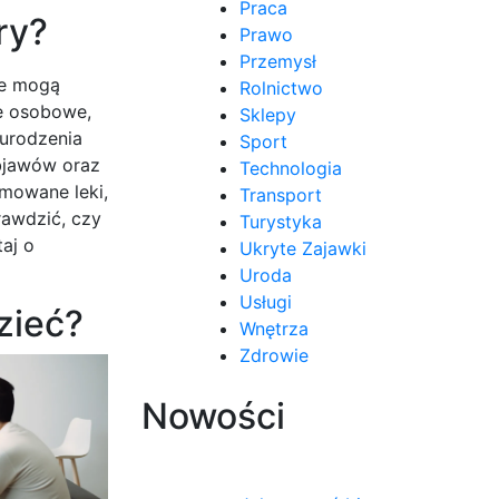
Praca
ry?
Prawo
Przemysł
re mogą
Rolnictwo
ne osobowe,
Sklepy
 urodzenia
Sport
objawów oraz
Technologia
jmowane leki,
Transport
rawdzić, czy
Turystyka
aj o
Ukryte Zajawki
Uroda
Usługi
zieć?
Wnętrza
Zdrowie
Nowości