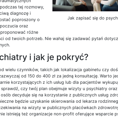
 traumatycznych
 podczas tej rozmowy,
ciwą diagnozę i
Jak zapisać się do psych
ostać poproszony o
poczucia oraz
zaproponować różne
ści od twoich potrzeb. Nie wahaj się zadawać pytań dotyc
nych.
hiatry i jak je pokryć?
od wielu czynników, takich jak lokalizacja gabinetu czy do
zazwyczaj od 150 do 400 zł za jedną konsultację. Warto j
gularnie korzystających z ich usług lub dla pacjentów wykup
 sprawdź, czy twój plan obejmuje wizyty u psychiatry oraz 
 osób decyduje się na korzystanie z publicznych usług zd
ieczne będzie uzyskanie skierowania od lekarza rodzinneg
oczekiwania na wizyty w publicznych placówkach zdrowotn
ie istnieją też organizacje non-profit oferujące wsparcie 