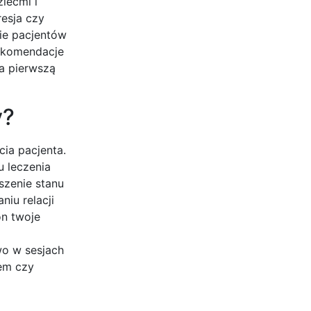
ziećmi i
resja czy
ie pacjentów
rekomendacje
a pierwszą
y?
ia pacjenta.
 leczenia
szenie stanu
iu relacji
on twoje
wo w sesjach
sem czy