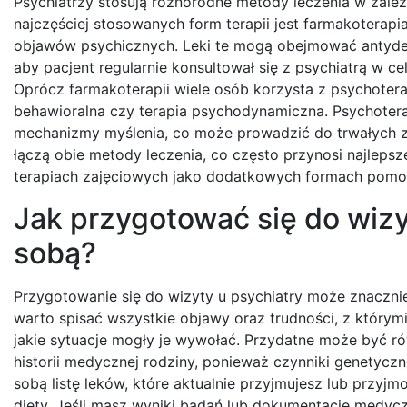
Psychiatrzy stosują różnorodne metody leczenia w zależ
najczęściej stosowanych form terapii jest farmakoterapi
objawów psychicznych. Leki te mogą obejmować antydepre
aby pacjent regularnie konsultował się z psychiatrą w 
Oprócz farmakoterapii wiele osób korzysta z psychotera
behawioralna czy terapia psychodynamiczna. Psychotera
mechanizmy myślenia, co może prowadzić do trwałych zm
łączą obie metody leczenia, co często przynosi najleps
terapiach zajęciowych jako dodatkowych formach pomoc
Jak przygotować się do wizyt
sobą?
Przygotowanie się do wizyty u psychiatry może znaczni
warto spisać wszystkie objawy oraz trudności, z którymi
jakie sytuacje mogły je wywołać. Przydatne może być ró
historii medycznej rodziny, ponieważ czynniki genetyc
sobą listę leków, które aktualnie przyjmujesz lub przyj
diety. Jeśli masz wyniki badań lub dokumentację medyc