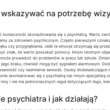
ą wskazywać na potrzebę wizy
ć konieczność skonsultowania się z psychiatrą. Warto zwr
lemy ze zdrowiem psychicznym. Często pierwszymi oznak
lęku czy przygnębienia. Jeśli te emocje utrzymują się prze
 być znak, że warto poszukać pomocy. Innym istotnym obj
o może prowadzić do problemów w pracy lub szkole. Zmian
k i jego braku, również mogą być sygnałem alarmowym. Do
ezsenność czy nadmierna senność. Osoby doświadczające m
ie skontaktować się z psychiatrą lub innym specjalistą z
inny i nie ma jednoznacznych reguł dotyczących tego, kie
 psychiatra i jak działają?