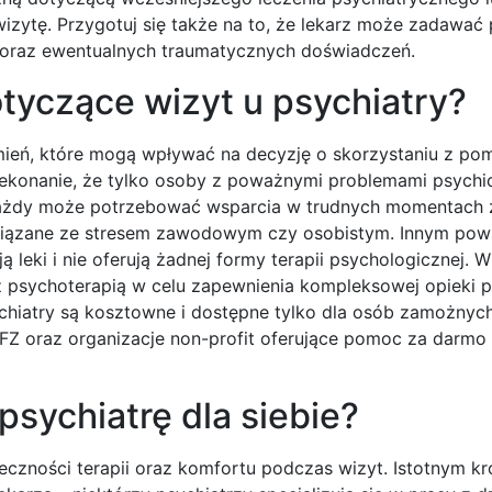
izytę. Przygotuj się także na to, że lekarz może zadawać 
ch oraz ewentualnych traumatycznych doświadczeń.
otyczące wizyt u psychiatry?
umień, które mogą wpływać na decyzję o skorzystaniu z po
rzekonanie, że tylko osoby z poważnymi problemami psych
 każdy może potrzebować wsparcia w trudnych momentach 
 związane ze stresem zawodowym czy osobistym. Innym po
 leki i nie oferują żadnej formy terapii psychologicznej. W
 z psychoterapią w celu zapewnienia kompleksowej opieki 
ychiatry są kosztowne i dostępne tylko dla osób zamożnyc
NFZ oraz organizacje non-profit oferujące pomoc za darmo 
sychiatrę dla siebie?
czności terapii oraz komfortu podczas wizyt. Istotnym kr