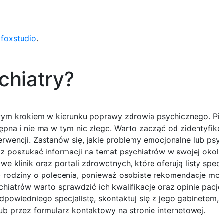
ofoxstudio
.
chiatry?
owym krokiem w kierunku poprawy zdrowia psychicznego. 
tępna i nie ma w tym nic złego. Warto zacząć od zidentyfi
wencji. Zastanów się, jakie problemy emocjonalne lub psy
sz poszukać informacji na temat psychiatrów w swojej oko
we klinik oraz portali zdrowotnych, które oferują listy spec
 rodziny o polecenia, ponieważ osobiste rekomendacje m
hiatrów warto sprawdzić ich kwalifikacje oraz opinie pac
powiedniego specjalistę, skontaktuj się z jego gabinetem
lub przez formularz kontaktowy na stronie internetowej.