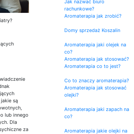
Jak nazwać biuro
rachunkowe?
Aromaterapia jak zrobić?
iatry?
Domy sprzedaż Koszalin
zących
Aromaterapia jaki olejek na
co?
Aromaterapia jak stosować?
Aromaterapia co to jest?
świadczenie
Co to znaczy aromaterapia?
ednak
Aromaterapia jak stosować
ujących
olejki?
jakie są
rowotnych,
Aromaterapia jaki zapach na
o lub innego
co?
ych. Dla
psychiczne za
Aromaterapia jakie olejki na