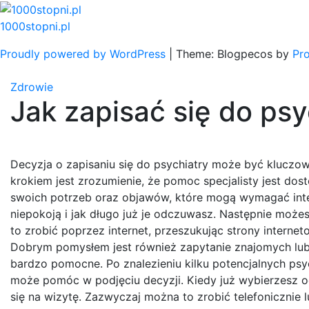
Skip
to
1000stopni.pl
content
Proudly powered by WordPress
|
Theme: Blogpecos by
Pr
Zdrowie
Jak zapisać się do psy
Decyzja o zapisaniu się do psychiatry może być klucz
krokiem jest zrozumienie, że pomoc specjalisty jest dos
swoich potrzeb oraz objawów, które mogą wymagać inter
niepokoją i jak długo już je odczuwasz. Następnie może
to zrobić poprzez internet, przeszukując strony interneto
Dobrym pomysłem jest również zapytanie znajomych lub
bardzo pomocne. Po znalezieniu kilku potencjalnych psyc
może pomóc w podjęciu decyzji. Kiedy już wybierzesz od
się na wizytę. Zazwyczaj można to zrobić telefonicznie 