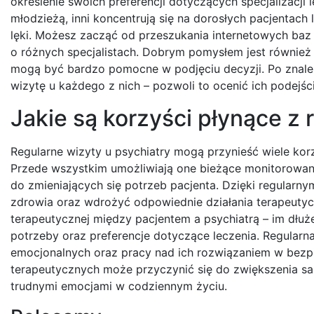
określenie swoich preferencji dotyczących specjalizacji l
młodzieżą, inni koncentrują się na dorosłych pacjentach
lęki. Możesz zacząć od przeszukania internetowych baz 
o różnych specjalistach. Dobrym pomysłem jest również
mogą być bardzo pomocne w podjęciu decyzji. Po znalez
wizytę u każdego z nich – pozwoli to ocenić ich podejśc
Jakie są korzyści płynące z 
Regularne wizyty u psychiatry mogą przynieść wiele ko
Przede wszystkim umożliwiają one bieżące monitorowan
do zmieniających się potrzeb pacjenta. Dzięki regular
zdrowia oraz wdrożyć odpowiednie działania terapeutycz
terapeutycznej między pacjentem a psychiatrą – im dłuże
potrzeby oraz preferencje dotyczące leczenia. Regularn
emocjonalnych oraz pracy nad ich rozwiązaniem w bezp
terapeutycznych może przyczynić się do zwiększenia sa
trudnymi emocjami w codziennym życiu.