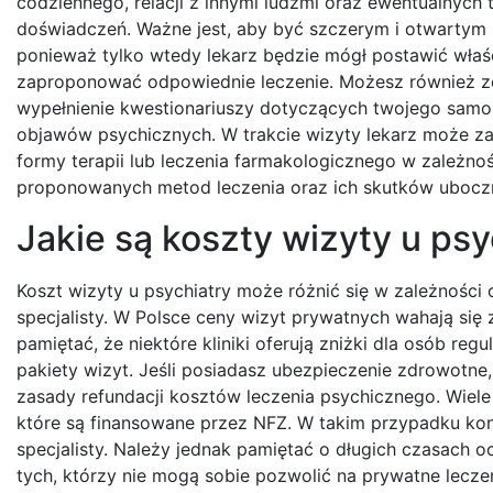
codziennego, relacji z innymi ludźmi oraz ewentualnych
doświadczeń. Ważne jest, aby być szczerym i otwartym
ponieważ tylko wtedy lekarz będzie mógł postawić właś
zaproponować odpowiednie leczenie. Możesz również z
wypełnienie kwestionariuszy dotyczących twojego samo
objawów psychicznych. W trakcie wizyty lekarz może 
formy terapii lub leczenia farmakologicznego w zależno
proponowanych metod leczenia oraz ich skutków ubocz
Jakie są koszty wizyty u psyc
Koszt wizyty u psychiatry może różnić się w zależności 
specjalisty. W Polsce ceny wizyt prywatnych wahają się 
pamiętać, że niektóre kliniki oferują zniżki dla osób re
pakiety wizyt. Jeśli posiadasz ubezpieczenie zdrowotne,
zasady refundacji kosztów leczenia psychicznego. Wiele
które są finansowane przez NFZ. W takim przypadku kon
specjalisty. Należy jednak pamiętać o długich czasach 
tych, którzy nie mogą sobie pozwolić na prywatne leczen