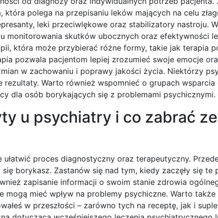
ności od diagnozy oraz indywidualnych potrzeb pacjenta.
a, która polega na przepisaniu leków mających na celu zła
santy, leki przeciwlękowe oraz stabilizatory nastroju. W
celu monitorowania skutków ubocznych oraz efektywności le
pii, która może przybierać różne formy, takie jak terapia
pia pozwala pacjentom lepiej zrozumieć swoje emocje or
ian w zachowaniu i poprawy jakości życia. Niektórzy psy
ze rezultaty. Warto również wspomnieć o grupach wsparcia
y dla osób borykających się z problemami psychicznymi.
y u psychiatry i co zabrać ze
e ułatwić proces diagnostyczny oraz terapeutyczny. Przed
 się borykasz. Zastanów się nad tym, kiedy zaczęły się te 
wnież zapisanie informacji o swoim stanie zdrowia ogólne
zne mogą mieć wpływ na problemy psychiczne. Warto także
mowałeś w przeszłości – zarówno tych na receptę, jak i sup
zną dotyczącą wcześniejszego leczenia psychiatrycznego 