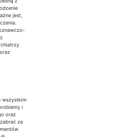
 Jedną z
godzenie
ażne jest,
czenia.
 poznawczo-
az
chiatrzy
 oraz
e wszystkim
problemy i
go oraz
 zabrać ze
lementów
lub