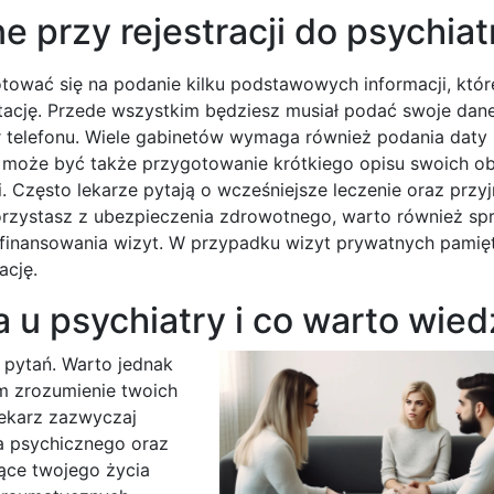
e przy rejestracji do psychiat
gotować się na podanie kilku podstawowych informacji, któ
ltację. Przede wszystkim będziesz musiał podać swoje da
er telefonu. Wiele gabinetów wymaga również podania daty
e może być także przygotowanie krótkiego opisu swoich 
. Często lekarze pytają o wcześniejsze leczenie oraz przy
 korzystasz z ubezpieczenia zdrowotnego, warto również sp
y finansowania wizyt. W przypadku wizyt prywatnych pamięt
ację.
 u psychiatry i co warto wied
i pytań. Warto jednak
im zrozumienie twoich
lekarz zazwyczaj
a psychicznego oraz
ące twojego życia