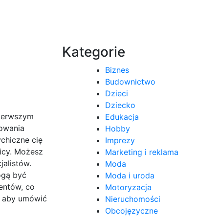
Kategorie
Biznes
Budownictwo
Dzieci
Dziecko
Pierwszym
Edukacja
kowania
Hobby
chiczne cię
Imprezy
licy. Możesz
Marketing i reklama
jalistów.
Moda
ogą być
Moda i uroda
jentów, co
Motoryzacja
, aby umówić
Nieruchomości
Obcojęzyczne