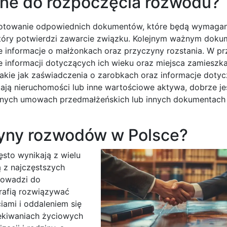
bne do rozpoczęcia rozwodu?
gotowanie odpowiednich dokumentów, które będą wymagan
tóry potwierdzi zawarcie związku. Kolejnym ważnym doku
 informacje o małżonkach oraz przyczyny rozstania. W p
e informacji dotyczących ich wieku oraz miejsca zamieszka
ie jak zaświadczenia o zarobkach oraz informacje doty
ają nieruchomości lub inne wartościowe aktywa, dobrze je
lnych umowach przedmałżeńskich lub innych dokumentach
zyny rozwodów w Polsce?
sto wynikają z wielu
 z najczęstszych
rowadzi do
otrafią rozwiązywać
iami i oddaleniem się
zekiwaniach życiowych