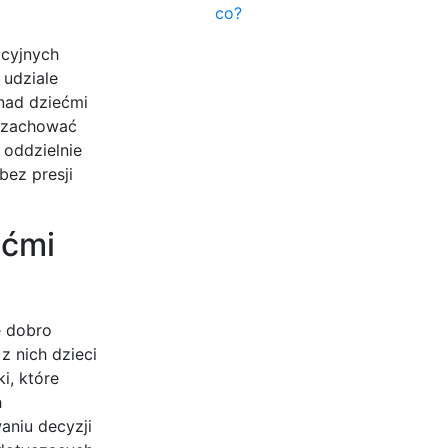
co?
acyjnych
 udziale
nad dziećmi
a zachować
 oddzielnie
bez presji
ećmi
e dobro
 nich dzieci
i, które
h
aniu decyzji