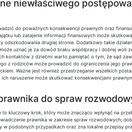
wne niewłaściwego postępowa
adzić do poważnych konsekwencji prawnych oraz finans
ajątku lub zatajenie informacji finansowych może skutkow
y odszkodowania drugiej stronie. Dodatkowo takie działa
 może uznać je za dowód braku współpracy i dobrej woli z
h kontaktów z dziećmi warto pamiętać o tym, że sąd zaws
ego z rodziców może prowadzić do ograniczenia jego pra
ieckiem. Ważne jest również przestrzeganie wszelkich post
; ich naruszenie może skutkować konsekwencjami prawnym
prawnika do spraw rozwodow
o kluczowy krok, który może znacząco wpłynąć na prze
wiadczenie prawnika w zakresie spraw rozwodowych; dobr
y w podobnych przypadkach oraz zna lokalne przepisy pr