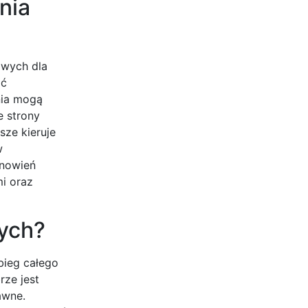
nia
owych dla
ać
nia mogą
e strony
ze kieruje
w
anowień
i oraz
ych?
bieg całego
ze jest
awne.