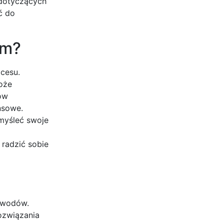
 dotyczących
ć do
em?
cesu.
oże
ów
nsowe.
emyśleć swoje
 radzić sobie
ozwodów.
ozwiązania