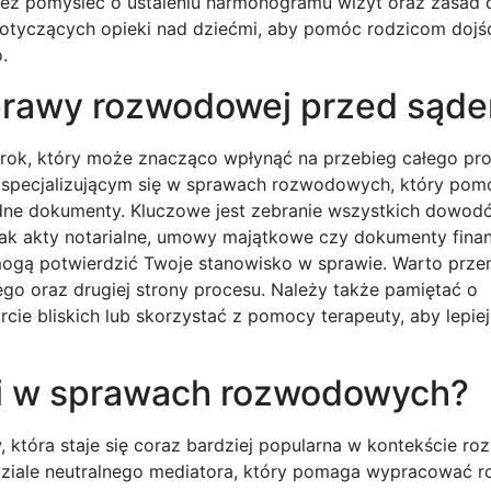
ież pomyśleć o ustaleniu harmonogramu wizyt oraz zasad
dotyczących opieki nad dziećmi, aby pomóc rodzicom dojś
.
zprawy rozwodowej przed sąd
rok, który może znacząco wpłynąć na przebieg całego pro
 specjalizującym się w sprawach rozwodowych, który pom
ne dokumenty. Kluczowe jest zebranie wszystkich dowod
 jak akty notarialne, umowy majątkowe czy dokumenty fina
 mogą potwierdzić Twoje stanowisko w sprawie. Warto prz
ego oraz drugiej strony procesu. Należy także pamiętać o
e bliskich lub skorzystać z pomocy terapeuty, aby lepiej
ji w sprawach rozwodowych?
 która staje się coraz bardziej popularna w kontekście r
dziale neutralnego mediatora, który pomaga wypracować r