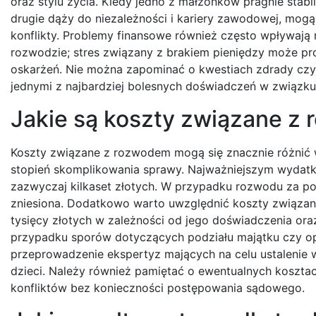
oraz stylu życia. Kiedy jedno z małżonków pragnie stabili
drugie dąży do niezależności i kariery zawodowej, mog
konflikty. Problemy finansowe również często wpływają 
rozwodzie; stres związany z brakiem pieniędzy może pro
oskarżeń. Nie można zapominać o kwestiach zdrady czy 
jednymi z najbardziej bolesnych doświadczeń w związk
Jakie są koszty związane z
Koszty związane z rozwodem mogą się znacznie różnić w
stopień skomplikowania sprawy. Najważniejszym wydatk
zazwyczaj kilkaset złotych. W przypadku rozwodu za po
zniesiona. Dodatkowo warto uwzględnić koszty związa
tysięcy złotych w zależności od jego doświadczenia ora
przypadku sporów dotyczących podziału majątku czy opi
przeprowadzenie ekspertyz mających na celu ustalenie
dzieci. Należy również pamiętać o ewentualnych kosztac
konfliktów bez konieczności postępowania sądowego.