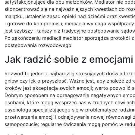
satysfakcjonujące dla obu małżonków. Mediator nie pod
skoncentrować się na najważniejszych kwestiach do rozw
majątku, ustalenie zasad opieki nad dziećmi oraz kwesti
i gotowe do kompromisu; mediacja wymaga współpracy i
jest szybszy i tańszy niż tradycyjne postępowanie sądo
Po zakończeniu mediacji mediator sporządza protokół z
postępowania rozwodowego.
Jak radzić sobie z emocjam
Rozwód to jedno z najbardziej stresujących doświadczeń
gniew czy lęk o przyszłość. Ważne jest, aby znaleźć z
kroków jest akceptacja swoich emocji; warto pozwolić 
Dobrym sposobem na odreagowanie negatywnych emocji 
osobami, które mogą wesprzeć nas w trudnych chwilach
psychologa specjalizującego się w problematyce rodzin
przetwarzania emocji i odnajdywania nowej równowagi 
samopoczucie; regularne ćwiczenia mogą pomóc w redukc