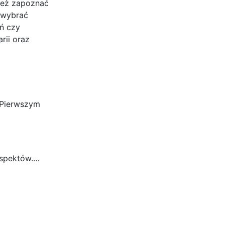
ież zapoznać
 wybrać
ań czy
rii oraz
 Pierwszym
aspektów.…