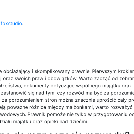
ofoxstudio
.
 obciążający i skomplikowany prawnie. Pierwszym krokiem
ej oraz swoich praw i obowiązków. Warto zacząć od zebran
ałżeństwa, dokumenty dotyczące wspólnego majątku oraz 
st zastanowić się nad tym, czy rozwód ma być za porozumie
 za porozumieniem stron można znacznie uprościć cały pr
tnieją poważne różnice między małżonkami, warto rozważyć
ozwodowych. Prawnik pomoże nie tylko w przygotowaniu o
iału majątku oraz opieki nad dziećmi.