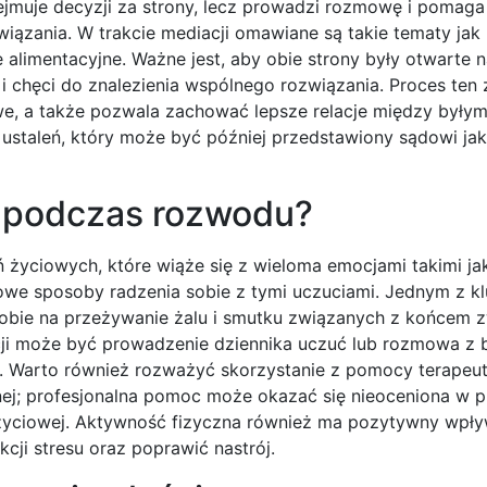
ejmuje decyzji za strony, lecz prowadzi rozmowę i pomaga
iązania. W trakcie mediacji omawiane są takie tematy jak 
e alimentacyjne. Ważne jest, aby obie strony były otwarte 
 chęci do znalezienia wspólnego rozwiązania. Proces ten
we, a także pozwala zachować lepsze relacje między byłym
 ustaleń, który może być później przedstawiony sądowi ja
i podczas rozwodu?
 życiowych, które wiąże się z wieloma emocjami takimi ja
drowe sposoby radzenia sobie z tymi uczuciami. Jednym z 
sobie na przeżywanie żalu i smutku związanych z końcem z
może być prowadzenie dziennika uczuć lub rozmowa z b
. Warto również rozważyć skorzystanie z pomocy terapeut
nej; profesjonalna pomoc może okazać się nieoceniona w p
życiowej. Aktywność fizyczna również ma pozytywny wpły
ji stresu oraz poprawić nastrój.