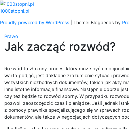
Skip
to
1000stopni.pl
content
Proudly powered by WordPress
|
Theme: Blogpecos by
Pr
Prawo
Jak zacząć rozwód?
Rozwód to złożony proces, który może być emocjonalnie
warto podjąć, jest dokładne zrozumienie sytuacji prawn
wszystkich niezbędnych dokumentów, takich jak akty m
inne istotne informacje finansowe. Następnie dobrze je
czy też będzie to rozwód sporny. W przypadku rozwodu
pozwoli zaoszczędzić czas i pieniądze. Jeśli jednak is
z pomocy prawnika specjalizującego się w sprawach r
dokumentów, ale także w negocjacjach dotyczących podz