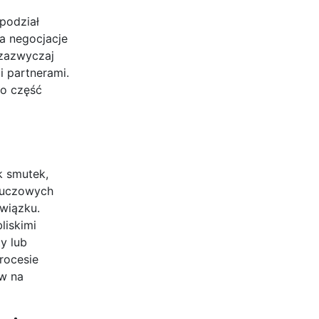
podział
na negocjacje
 zazwyczaj
i partnerami.
ko część
k smutek,
kluczowych
wiązku.
liskimi
y lub
rocesie
w na