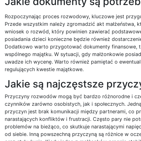
Jakie dokumenty są potrze
Rozpoczynając proces rozwodowy, kluczowe jest przy
Przede wszystkim należy zgromadzić akt małżeństwa, k
wniosek o rozwód, który powinien zawierać podstawowe
posiadania dzieci konieczne będzie również dostarczeni
Dodatkowo warto przygotować dokumenty finansowe, tak
wspólnego majątku. W sytuacji, gdy małżonkowie posiad
uwadze ich wycenę. Warto również pamiętać o ewentua
regulujących kwestie majątkowe.
Jakie są najczęstsze przyc
Przyczyny rozwodów mogą być bardzo różnorodne i czę
czynników zarówno osobistych, jak i społecznych. Jedną
przyczyn jest brak komunikacji między partnerami, co p
narastających konfliktów i frustracji. Często pary nie p
problemów na bieżąco, co skutkuje narastającymi napięc
od siebie. Inną powszechną przyczyną są różnice w oc