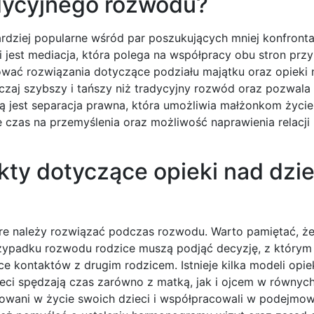
adycyjnego rozwodu?
ardziej popularne wśród par poszukujących mniej konfront
jest mediacja, która polega na współpracy obu stron przy
wać rozwiązania dotyczące podziału majątku oraz opieki 
czaj szybszy i tańszy niż tradycyjny rozwód oraz pozwal
wą jest separacja prawna, która umożliwia małżonkom życie
czas na przemyślenia oraz możliwość naprawienia relacji 
kty dotyczące opieki nad dzi
óre należy rozwiązać podczas rozwodu. Warto pamiętać, ż
ypadku rozwodu rodzice muszą podjąć decyzję, z którym z
e kontaktów z drugim rodzicem. Istnieje kilka modeli opiek
eci spędzają czas zarówno z matką, jak i ojcem w równyc
żowani w życie swoich dzieci i współpracowali w podejmow