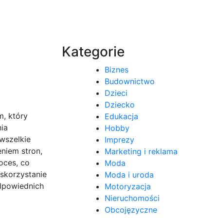
Kategorie
Biznes
Budownictwo
Dzieci
Dziecko
, który
Edukacja
ia
Hobby
wszelkie
Imprezy
niem stron,
Marketing i reklama
oces, co
Moda
 skorzystanie
Moda i uroda
dpowiednich
Motoryzacja
Nieruchomości
Obcojęzyczne