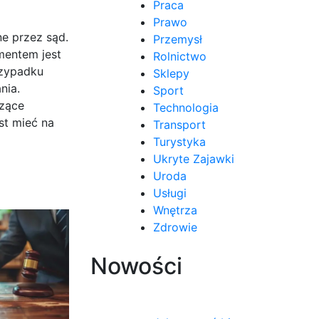
Praca
Prawo
e przez sąd.
Przemysł
mentem jest
Rolnictwo
rzypadku
Sklepy
nia.
Sport
czące
Technologia
st mieć na
Transport
Turystyka
Ukryte Zajawki
Uroda
Usługi
Wnętrza
Zdrowie
Nowości