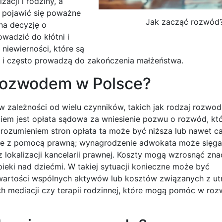
zacji i rodziny, a
ą pojawić się poważne
Jak zacząć rozwód
na decyzję o
wadzić do kłótni i
niewierności, które są
u i często prowadzą do zakończenia małżeństwa.
 rozwodem w Polsce?
 zależności od wielu czynników, takich jak rodzaj rozwod
iem jest opłata sądowa za wniesienie pozwu o rozwód, kt
rozumieniem stron opłata ta może być niższa lub nawet ca
ne z pomocą prawną; wynagrodzenie adwokata może sięgać
z lokalizacji kancelarii prawnej. Koszty mogą wzrosnąć zn
eki nad dziećmi. W takiej sytuacji konieczne może być
 wartości wspólnych aktywów lub kosztów związanych z u
h mediacji czy terapii rodzinnej, które mogą pomóc w roz