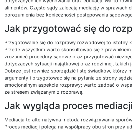
dotyczących ich wychowania oraz edukacji. Warto równ
alimentów. Często sądy zalecają mediację w sprawach 
porozumienia bez konieczności postępowania sądowego
Jak przygotować się do ro
Przygotowanie się do rozprawy rozwodowej to istotny k
Przede wszystkim warto skonsultować się z prawnikiem
zrozumieć procedury sądowe oraz przygotować niezbęd
dotyczących sytuacji majątkowej oraz rodzinnej, takich
Dobrze jest również sporządzić listę świadków, którzy
argumenty i przygotować się na pytania ze strony sędzi
emocjonalnym aspekcie rozprawy; warto zadbać o wsparci
ze stresem związanym z rozprawą.
Jak wygląda proces mediac
Mediacja to alternatywna metoda rozwiązywania sporów,
Proces mediacji polega na współpracy obu stron przy u