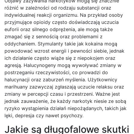
Objawy zażywania narkotyków mogą się znacznie
różnić w zależności od rodzaju substancji oraz
indywidualnej reakcji organizmu. Na przykład osoby
przyjmujące opioidy często doświadczają uczucia
euforii oraz silnego odprężenia, ale mogą także
zmagać się z sennością oraz problemami z
oddychaniem. Stymulanty takie jak kokaina mogą
powodować wzrost energii i pewności siebie, jednak
ich działanie często wiąże się z niepokojem oraz
agresją. Halucynogeny mogą wywoływać zmiany w
postrzeganiu rzeczywistości, co prowadzi do
halucynacji oraz zaburzeń myślenia. Użytkownicy
marihuany zazwyczaj zgłaszają uczucie relaksu oraz
zmiany w percepcji czasu i przestrzeni. Ważne jest
jednak zauważenie, że każdy narkotyk niesie ze sobą
ryzyko wystąpienia działań niepożądanych, takich jak
lęki, depresja czy nawet psychozy.
Jakie są długofalowe skutki