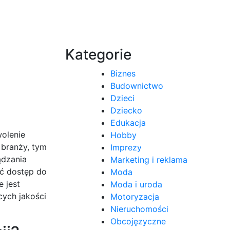
Kategorie
Biznes
Budownictwo
Dzieci
Dziecko
Edukacja
wolenie
Hobby
 branży, tym
Imprezy
ądzania
Marketing i reklama
eć dostęp do
Moda
 jest
Moda i uroda
ych jakości
Motoryzacja
Nieruchomości
Obcojęzyczne