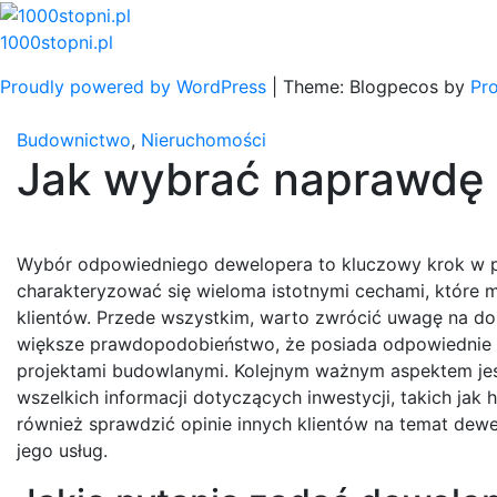
Skip
to
1000stopni.pl
content
Proudly powered by WordPress
|
Theme: Blogpecos by
Pr
Budownictwo
,
Nieruchomości
Jak wybrać naprawdę
Wybór odpowiedniego dewelopera to kluczowy krok w 
charakteryzować się wieloma istotnymi cechami, które m
klientów. Przede wszystkim, warto zwrócić uwagę na doś
większe prawdopodobieństwo, że posiada odpowiednie 
projektami budowlanymi. Kolejnym ważnym aspektem jest
wszelkich informacji dotyczących inwestycji, takich jak
również sprawdzić opinie innych klientów na temat de
jego usług.