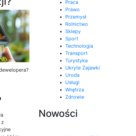
ji?
Praca
Prawo
Przemysł
Rolnictwo
Sklepy
Sport
Technologia
Transport
Turystyka
Ukryte Zajawki
dewelopera?
Uroda
Usługi
Wnętrza
Zdrowie
?
Nowości
la
 z
cyjne