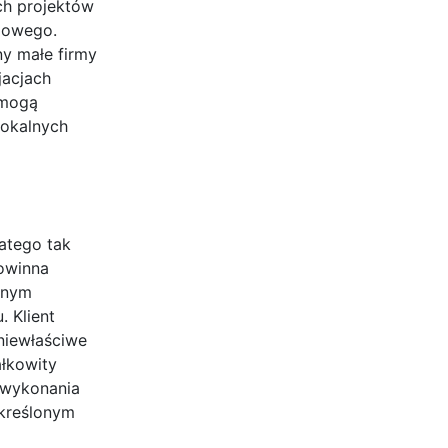
ch projektów
ażowego.
ny małe firmy
jacjach
 mogą
lokalnych
atego tak
powinna
żnym
 Klient
niewłaściwe
łkowity
 wykonania
określonym