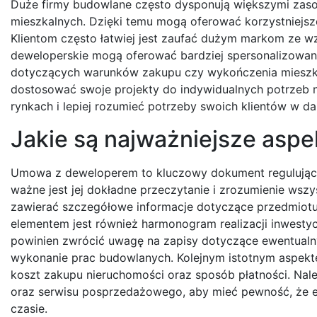
Duże firmy budowlane często dysponują większymi zaso
mieszkalnych. Dzięki temu mogą oferować korzystniejsz
Klientom często łatwiej jest zaufać dużym markom ze wzg
deweloperskie mogą oferować bardziej spersonalizowane
dotyczących warunków zakupu czy wykończenia mieszkań
dostosować swoje projekty do indywidualnych potrzeb 
rynkach i lepiej rozumieć potrzeby swoich klientów w da
Jakie są najważniejsze as
Umowa z deweloperem to kluczowy dokument regulujący
ważne jest jej dokładne przeczytanie i zrozumienie ws
zawierać szczegółowe informacje dotyczące przedmiotu u
elementem jest również harmonogram realizacji inwestyc
powinien zwrócić uwagę na zapisy dotyczące ewentualny
wykonanie prac budowlanych. Kolejnym istotnym aspek
koszt zakupu nieruchomości oraz sposób płatności. Nal
oraz serwisu posprzedażowego, aby mieć pewność, że e
czasie.