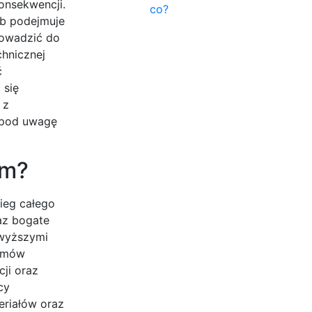
onsekwencji.
co?
ób podejmuje
rowadzić do
chnicznej
ć
 się
 z
 pod uwagę
em?
ieg całego
az bogate
jwyższymi
lemów
ji oraz
cy
eriałów oraz