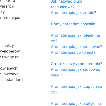
a, która
Jak nazwać biuro
warancji
rachunkowe?
czy
Aromaterapia jak zrobić?
wierdzające
Domy sprzedaż Koszalin
Aromaterapia jaki olejek na
co?
 analizy
Aromaterapia jak stosować?
eweloperów,
Aromaterapia co to jest?
ić uwagę na
la
Co to znaczy aromaterapia?
dowlanych.
Aromaterapia jak stosować
 inwestycji.
olejki?
a i standard
Aromaterapia jaki zapach na
co?
Aromaterapia jakie olejki na