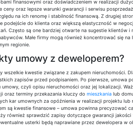
bami finansowymi oraz doświadczeniem w realizacji duży
e ceny oraz lepsze warunki gwarancji i serwisu posprzed
lędu na ich renomę i stabilność finansową. Z drugiej stro
 podejście do klienta oraz większą elastyczność w negoc
. Często są one bardziej otwarte na sugestie klientów i
nabywców. Małe firmy mogą również koncentrować się na 
nym regionie.
pekty umowy z deweloperem?
 wszelkie kwestie związane z zakupem nieruchomości. Dl
zystkich zapisów przed podpisaniem. Po pierwsze, umowa 
mowy, czyli opisu nieruchomości oraz jej lokalizacji. Wa
ji oraz terminy przekazania kluczy do
mieszkania
lub domu.
ch kar umownych za opóźnienia w realizacji projektu lub 
tem są kwestie finansowe – umowa powinna precyzować ca
eży również sprawdzić zapisy dotyczące gwarancji jakości
wentualne usterki będą naprawiane przez dewelopera w 