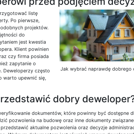
perowi przed podjęciem decyz
rzygotować listę
rty. Po pierwsze,
 podobnych projektów.
jętności do
ytaniem jest kwestia
opera. Klient powinien
oraz czy firma posiada
ież zapytanie o
Jak wybrać naprawdę dobrego 
e. Deweloperzy często
o warto upewnić się,
przedstawić dobry deweloper
zweryfikowanie dokumentów, które powinny być dostępne d
wdzić pozwolenia na budowę oraz inne dokumenty związane
e przedstawić aktualne pozwolenia oraz decyzje administra