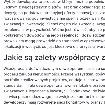
Wybór dewelopera to proces, w którym można popełnić 
Jednym z najczęstszych błędów jest brak dokładnego spr
decyzję na podstawie atrakcyjnej oferty cenowej, nie z
rozczarowania, gdy inwestycja nie spełnia oczekiwań. K
związanej z inwestycją. Klienci często nie zwracają u
problemami w przyszłości. Ważne jest również, aby nie 
konkretnych dowodów na jego rzetelność i doświadczen
prawnikiem mogą prowadzić do trudności w egzekwowan
lokalizacji inwestycji, co jest kluczowe dla przyszłej wa
Jakie są zalety współprac
Współpraca z doświadczonym deweloperem niesie ze sob
procesu zakupu nieruchomości. Przede wszystkim, doś
portfolio zrealizowanych projektów, co daje klientowi 
standardami. Taki deweloper zna również lokalne przep
związanych z legalnością inwestycji. Dodatkowo, doświa
serwisu posprzedażowego, co zwiększa komfort klientó
deweloperzy mają rozwinięte sieci kontaktów w branży b