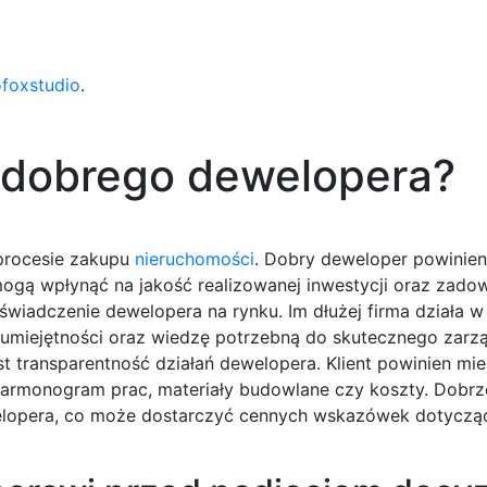
ofoxstudio
.
 dobrego dewelopera?
procesie zakupu
nieruchomości
. Dobry deweloper powinien
ogą wpłynąć na jakość realizowanej inwestycji oraz zado
wiadczenie dewelopera na rynku. Im dłużej firma działa w
umiejętności oraz wiedzę potrzebną do skutecznego zarz
 transparentność działań dewelopera. Klient powinien mi
 harmonogram prac, materiały budowlane czy koszty. Dobrze
welopera, co może dostarczyć cennych wskazówek dotycząc