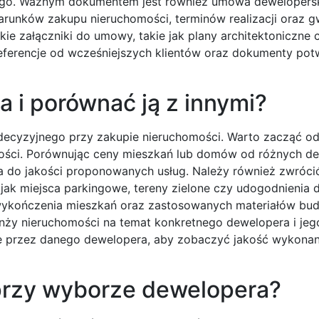
nego. Ważnym dokumentem jest również umowa dewelopersk
unków zakupu nieruchomości, terminów realizacji oraz g
kie załączniki do umowy, takie jak plany architektoniczne 
eferencje od wcześniejszych klientów oraz dokumenty pot
a i porównać ją z innymi?
decyzyjnego przy zakupie nieruchomości. Warto zacząć od
mości. Porównując ceny mieszkań lub domów od różnych d
na do jakości proponowanych usług. Należy również zwróc
ak miejsca parkingowe, tereny zielone czy udogodnienia d
 wykończenia mieszkań oraz zastosowanych materiałów bu
anży nieruchomości na temat konkretnego dewelopera i jego
ne przez danego dewelopera, aby zobaczyć jakość wykonani
 przy wyborze dewelopera?