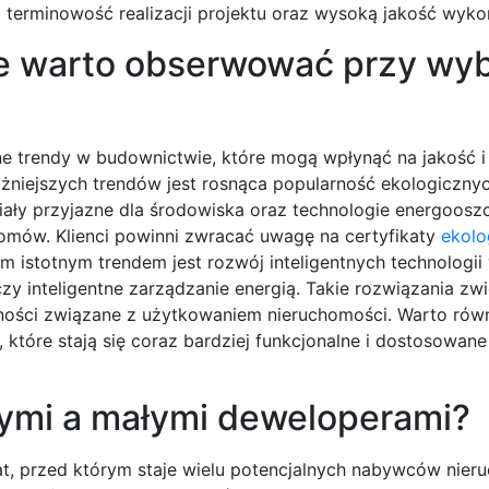
 terminowość realizacji projektu oraz wysoką jakość wyko
ie warto obserwować przy wy
e trendy w budownictwie, które mogą wpłynąć na jakość i
ażniejszych trendów jest rosnąca popularność ekologiczny
iały przyjazne dla środowiska oraz technologie energoosz
 domów. Klienci powinni zwracać uwagę na certyfikaty
ekolo
 istotnym trendem jest rozwój inteligentnych technologii
y inteligentne zarządzanie energią. Takie rozwiązania zw
ności związane z użytkowaniem nieruchomości. Warto rów
 które stają się coraz bardziej funkcjonalne i dostosowan
żymi a małymi deweloperami?
, przed którym staje wielu potencjalnych nabywców nier