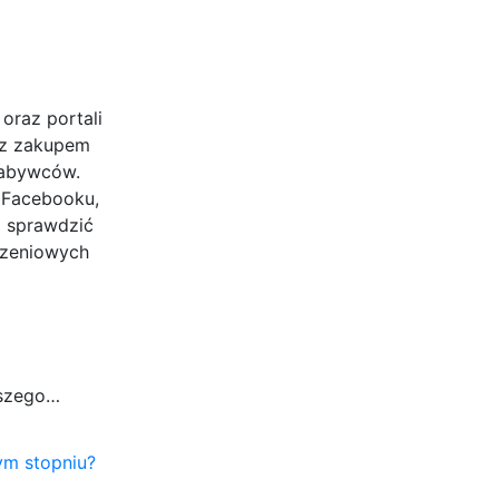
oraz portali
 z zakupem
nabywców.
 Facebooku,
ż sprawdzić
szeniowych
aszego…
zym stopniu?