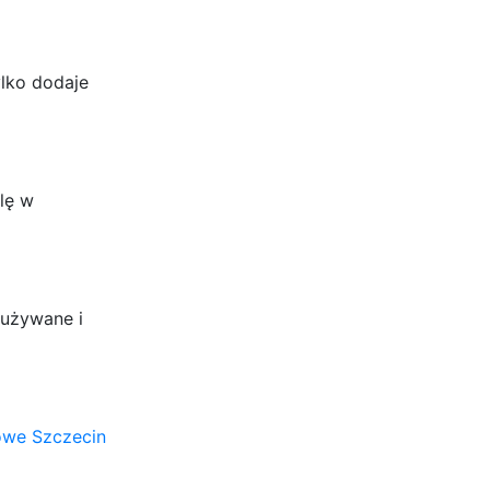
lko dodaje
lę w
 używane i
owe Szczecin