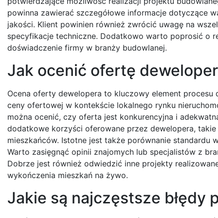
potwierdzające możliwość realizacji projektu budowla
powinna zawierać szczegółowe informacje dotyczące war
jakości. Klient powinien również zwrócić uwagę na wszel
specyfikacje techniczne. Dodatkowo warto poprosić o r
doświadczenie firmy w branży budowlanej.
Jak ocenić ofertę deweloper
Ocena oferty dewelopera to kluczowy element procesu 
ceny ofertowej w kontekście lokalnego rynku nierucho
można ocenić, czy oferta jest konkurencyjna i adekwat
dodatkowe korzyści oferowane przez dewelopera, takie j
mieszkańców. Istotne jest także porównanie standardu
Warto zasięgnąć opinii znajomych lub specjalistów z br
Dobrze jest również odwiedzić inne projekty realizowa
wykończenia mieszkań na żywo.
Jakie są najczęstsze błędy