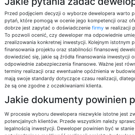
Jakie pytania zadać dewelo
Przed podjęciem decyzji o wyborze dewelopera warto p
pytań, które pomogą w ocenie jego kompetencji oraz ofe
dobrze jest zapytać o doświadczenie
firmy
w realizacji
To pozwoli ocenić, czy deweloper ma odpowiednie umie
zrealizowania konkretnej inwestycji. Kolejnym istotnym p
finansowania projektu oraz stabilności finansowej dewel
dowiedzieć się, jakie są źródła finansowania inwestycji 
odpowiednie zabezpieczenia finansowe. Ważne jest równ
terminy realizacji oraz ewentualne opóźnienia w budowi
mają swoje standardy dotyczące czasu realizacji, dlateg
że są one zgodne z oczekiwaniami klienta.
Jakie dokumenty powinien 
W procesie wyboru dewelopera niezwykle istotne jest 
potencjalnych klientów. Przede wszystkim należy spra
legalnością inwestycji. Deweloper powinien być w stani