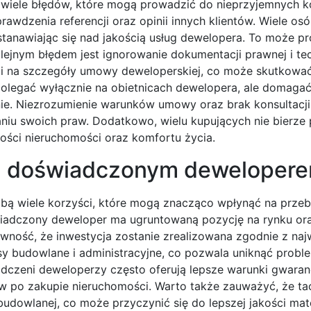
wiele błędów, które mogą prowadzić do nieprzyjemnych k
awdzenia referencji oraz opinii innych klientów. Wiele os
astanawiając się nad jakością usług dewelopera. To może p
olejnym błędem jest ignorowanie dokumentacji prawnej i te
wagi na szczegóły umowy deweloperskiej, co może skutkowa
polegać wyłącznie na obietnicach dewelopera, ale domagać
ie. Niezrozumienie warunków umowy oraz brak konsultacji
iu swoich praw. Dodatkowo, wielu kupujących nie bierze
rtości nieruchomości oraz komfortu życia.
y z doświadczonym deweloper
ą wiele korzyści, które mogą znacząco wpłynąć na przeb
wiadczony deweloper ma ugruntowaną pozycję na rynku or
pewność, że inwestycja zostanie zrealizowana zgodnie z na
isy budowlane i administracyjne, co pozwala uniknąć prob
dczeni deweloperzy często oferują lepsze warunki gwaranc
w po zakupie nieruchomości. Warto także zauważyć, że ta
udowlanej, co może przyczynić się do lepszej jakości mat