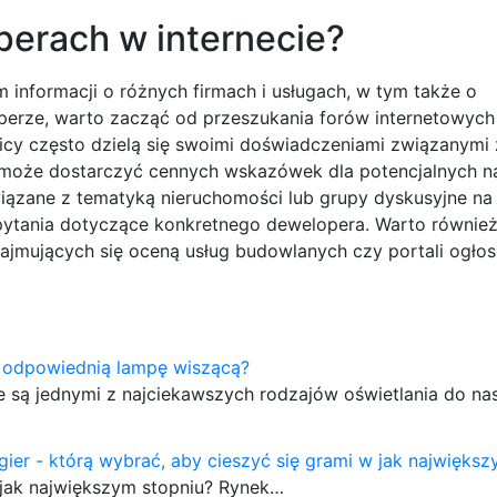
perach w internecie?
m informacji o różnych firmach i usługach, w tym także o
erze, warto zacząć od przeszukania forów internetowych 
y często dzielą się swoimi doświadczeniami związanymi
 może dostarczyć cennych wskazówek dla potencjalnych 
iązane z tematyką nieruchomości lub grupy dyskusyjne na
pytania dotyczące konkretnego dewelopera. Warto równie
zajmujących się oceną usług budowlanych czy portali ogło
 odpowiednią lampę wiszącą?
 są jednymi z najciekawszych rodzajów oświetlania do n
gier - którą wybrać, aby cieszyć się grami w jak najwięks
w jak największym stopniu? Rynek…