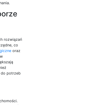
nania.
borze
ch rozwiązań
czędne, co
giczne
oraz
 w
iększają
nież
e do potrzeb
uchomości.