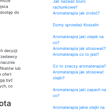
ż może
Jak nazwać biuro
jsca
rachunkowe?
 dostęp do
Aromaterapia jak zrobić?
Domy sprzedaż Koszalin
Aromaterapia jaki olejek na
co?
Aromaterapia jak stosować?
h decyzji
Aromaterapia co to jest?
przedawcy
znacznie
Co to znaczy aromaterapia?
fikatów lub
Aromaterapia jak stosować
 ofert
olejki?
ogą być
ych, co
Aromaterapia jaki zapach na
co?
ota
Aromaterapia jakie olejki na