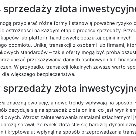
 sprzedaży złota inwestycyj
mogą przybierać różne formy i stanowią poważne ryzyko d
nie ostrożności na każdym etapie procesu sprzedaży. Prze
kupców lub platform handlowych; poszukaj opinii innych
ego podmiotu. Unikaj transakcji z osobami lub firmami, któ
ynkowych standardów – takie oferty mogą być próbą oszus
i oraz unikać przekazywania danych osobowych lub finans
czeń. W przypadku transakcji lokalnych zawsze warto spo
o dla większego bezpieczeństwa.
w sprzedaży złota inwestycyj
zła znaczną ewolucję, a nowe trendy wpływają na sposób, 
b decyduje się na sprzedaż złota online, co jest wynikiem
dlowych. Wzrost zainteresowania metalami szlachetnymi j
darczą sprawił, że rynek złota stał się bardziej dynamiczny
n i kryptowalut wpłynął na sposób przeprowadzania transa