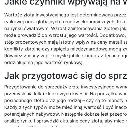
Jakie czynniki wpływają na 
Wartość złota inwestycyjnego jest determinowana przez 
rynkowej oraz globalnych trendów ekonomicznych. Przed
na rynku światowym. Wzrost zainteresowania złotem jako
może prowadzić do wzrostu jego wartości. Dodatkowo, 
stóp procentowych mają istotny wpływ na ceny metali s
konflikty zbrojne czy napięcia międzynarodowe mogą zw
Również zmiany w przemyśle jubilerskim oraz technolog
oddziałuje na jego wartość rynkową.
Jak przygotować się do spr
Przygotowanie do sprzedaży złota inwestycyjnego wyma
przemyślenia kilku kluczowych kwestii. Na początku war
posiadanego złota oraz jego rodzaj – czy są to monety, s
Każdy z tych typów może mieć inną wartość i być inacz
potencjalnych nabywców. Następnie dobrze jest przepr
analizę rynku i sprawdzić aktualne ceny złota, aby mie