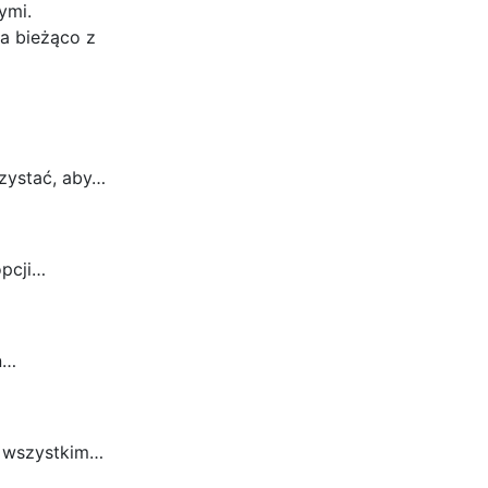
ymi.
a bieżąco z
zystać, aby…
opcji…
n…
e wszystkim…