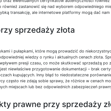
up oraz ewentualnych certyfikatów autentyczności równie
o również zastanowić się nad wyborem odpowiedniego mie
zybką transakcję, ale internetowe platformy mogą dać nam
przy sprzedaży złota
ykami i pułapkami, które mogą prowadzić do niekorzystnyc
odpowiedniej wiedzy o rynku i aktualnych cenach złota. S
d wpływem presji czasu, co może skutkować sprzedażą po 
jest niewłaściwe przygotowanie dokumentacji – brak certy
zach kupujących. Inny błąd to niedostateczne porównanie
y często nie zdają sobie sprawy, że różnice w cenach m
nanych miejscach lub bez odpowiednich zabezpieczeń prawn
kty prawne przy sprzedaży zł