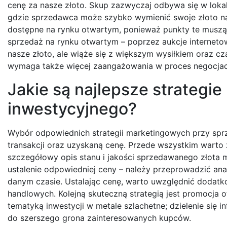
cenę za nasze złoto. Skup zazwyczaj odbywa się w lokal
gdzie sprzedawca może szybko wymienić swoje złoto na
dostępne na rynku otwartym, ponieważ punkty te muszą 
sprzedaż na rynku otwartym – poprzez aukcje interneto
nasze złoto, ale wiąże się z większym wysiłkiem oraz 
wymaga także więcej zaangażowania w proces negocjacj
Jakie są najlepsze strategi
inwestycyjnego?
Wybór odpowiednich strategii marketingowych przy spr
transakcji oraz uzyskaną cenę. Przede wszystkim warto 
szczegółowy opis stanu i jakości sprzedawanego złota
ustalenie odpowiedniej ceny – należy przeprowadzić a
danym czasie. Ustalając cenę, warto uwzględnić dodatk
handlowych. Kolejną skuteczną strategią jest promocja 
tematyką inwestycji w metale szlachetne; dzielenie się 
do szerszego grona zainteresowanych kupców.