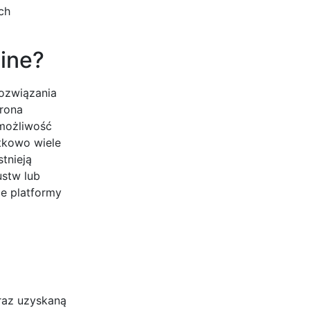
ch
line?
rozwiązania
rona
 możliwość
tkowo wiele
tnieją
ustw lub
e platformy
oraz uzyskaną