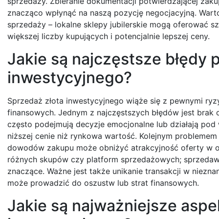
sprzedaży. Zbieranie dokumentacji potwierdzającej zak
znacząco wpłynąć na naszą pozycję negocjacyjną. Wart
sprzedaży – lokalne sklepy jubilerskie mogą oferować s
większej liczby kupujących i potencjalnie lepszej ceny.
Jakie są najczęstsze błędy 
inwestycyjnego?
Sprzedaż złota inwestycyjnego wiąże się z pewnymi ryz
finansowych. Jednym z najczęstszych błędów jest brak 
często podejmują decyzje emocjonalne lub działają po
niższej cenie niż rynkowa wartość. Kolejnym problemem 
dowodów zakupu może obniżyć atrakcyjność oferty w oc
różnych skupów czy platform sprzedażowych; sprzedawc
znaczące. Ważne jest także unikanie transakcji w niez
może prowadzić do oszustw lub strat finansowych.
Jakie są najważniejsze aspe