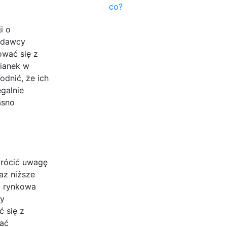
co?
i o
zedawcy
wać się z
zianek w
odnić, że ich
galnie
asno
wrócić uwagę
az niższe
ść rynkowa
dy
 się z
dać