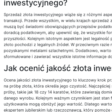
inwestycyjnego?
Sprzedaż złota inwestycyjnego wiąże się z różnymi asp
transakcji. Przede wszystkim, w wielu krajach sprzeda
muszą być świadomi obowiązujących przepisów podatko
doradcą podatkowym, aby upewnić się, że wszystkie for
przyszłości. Kolejnym istotnym aspektem jest legalność
złoto pochodzi z legalnych źródeł. W przeciwnym razie
pozyskanymi metalami szlachetnymi. Dodatkowo, warto
sformułowane i zawierać wszystkie istotne informacje do
Jak ocenić jakość złota inw
Ocena jakości złota inwestycyjnego to kluczowy krok p
na próbę złota, która określa jego czystość. Najczęściej
próby, takie jak 18 czy 14 karatów, które zawierają dom
danego wyrobu. Kolejnym ważnym czynnikiem jest stan fi
użytkowania mogą obniżyć jego wartość. Dlatego warto d
ekspertem jubilerskim lub rzeczoznawcą, który pomoże o