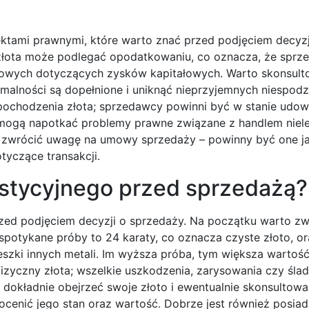
ektami prawnymi, które warto znać przed podjęciem decyzj
ż złota może podlegać opodatkowaniu, co oznacza, że spr
wych dotyczących zysków kapitałowych. Warto skonsulto
malności są dopełnione i uniknąć nieprzyjemnych niespod
 pochodzenia złota; sprzedawcy powinni być w stanie udow
 mogą napotkać problemy prawne związane z handlem niele
 zwrócić uwagę na umowy sprzedaży – powinny być one j
tyczące transakcji.
estycyjnego przed sprzedażą?
rzed podjęciem decyzji o sprzedaży. Na początku warto z
 spotykane próby to 24 karaty, co oznacza czyste złoto, or
ieszki innych metali. Im wyższa próba, tym większa warto
zyczny złota; wszelkie uszkodzenia, zarysowania czy śla
okładnie obejrzeć swoje złoto i ewentualnie skonsultować
cenić jego stan oraz wartość. Dobrze jest również posia