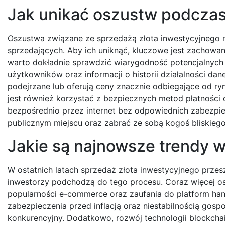
Jak unikać oszustw podczas
Oszustwa związane ze sprzedażą złota inwestycyjnego 
sprzedających. Aby ich uniknąć, kluczowe jest zachowa
warto dokładnie sprawdzić wiarygodność potencjalnych 
użytkowników oraz informacji o historii działalności dan
podejrzane lub oferują ceny znacznie odbiegające od r
jest również korzystać z bezpiecznych metod płatnośc
bezpośrednio przez internet bez odpowiednich zabezpie
publicznym miejscu oraz zabrać ze sobą kogoś bliskieg
Jakie są najnowsze trendy 
W ostatnich latach sprzedaż złota inwestycyjnego przes
inwestorzy podchodzą do tego procesu. Coraz więcej osó
popularności e-commerce oraz zaufania do platform han
zabezpieczenia przed inflacją oraz niestabilnością gospo
konkurencyjny. Dodatkowo, rozwój technologii blockchai