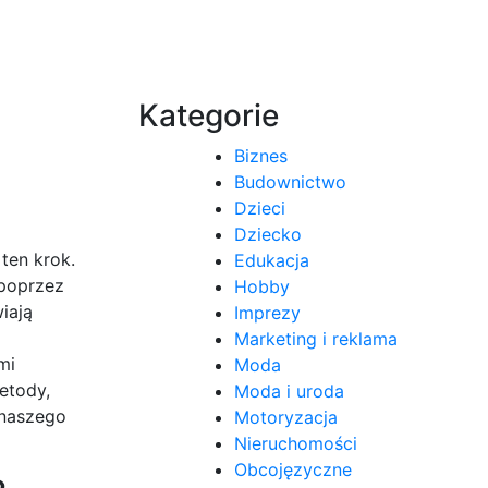
Kategorie
Biznes
Budownictwo
Dzieci
Dziecko
ten krok.
Edukacja
 poprzez
Hobby
iają
Imprezy
Marketing i reklama
mi
Moda
etody,
Moda i uroda
 naszego
Motoryzacja
Nieruchomości
Obcojęzyczne