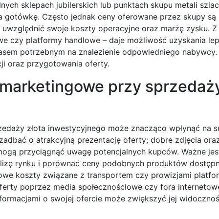
nych sklepach jubilerskich lub punktach skupu metali szla
 gotówkę. Często jednak ceny oferowane przez skupy są n
uwzględnić swoje koszty operacyjne oraz marżę zysku. Z 
we czy platformy handlowe – daje możliwość uzyskania lep
czasem potrzebnym na znalezienie odpowiedniego nabywcy.
i oraz przygotowania oferty.
e marketingowe przy sprzedaży
zedaży złota inwestycyjnego może znacząco wpłynąć na s
zadbać o atrakcyjną prezentację oferty; dobre zdjęcia ora
 mogą przyciągnąć uwagę potencjalnych kupców. Ważne jes
nalizę rynku i porównać ceny podobnych produktów dostęp
owe koszty związane z transportem czy prowizjami platfo
oferty poprzez media społecznościowe czy fora internetow
informacjami o swojej ofercie może zwiększyć jej widocznoś