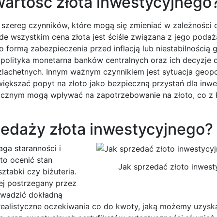
wartość złota inwestycyjnego
szereg czynników, które mogą się zmieniać w zależności o
e wszystkim cena złota jest ściśle związana z jego poda
 formą zabezpieczenia przed inflacją lub niestabilnością
polityka monetarna banków centralnych oraz ich decyzje 
zlachetnych. Innym ważnym czynnikiem jest sytuacja geopo
iększać popyt na złoto jako bezpieczną przystań dla inwe
icznym mogą wpływać na zapotrzebowanie na złoto, co z 
zedaży złota inwestycyjnego?
ga staranności i
to ocenić stan
Jak sprzedać złoto inwest
ztabki czy biżuteria.
ej postrzegany przez
owadzić dokładną
ć realistyczne oczekiwania co do kwoty, jaką możemy uzysk