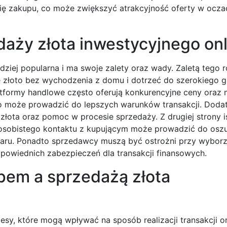
ię zakupu, co może zwiększyć atrakcyjność oferty w ocza
edaży złota inwestycyjnego on
rdziej popularna i ma swoje zalety oraz wady. Zaletą tego 
złoto bez wychodzenia z domu i dotrzeć do szerokiego g
atformy handlowe często oferują konkurencyjne ceny oraz
o może prowadzić do lepszych warunków transakcji. Doda
łota oraz pomoc w procesie sprzedaży. Z drugiej strony is
 osobistego kontaktu z kupującym może prowadzić do osz
aru. Ponadto sprzedawcy muszą być ostrożni przy wyborz
powiednich zabezpieczeń dla transakcji finansowych.
pem a sprzedażą złota
esy, które mogą wpływać na sposób realizacji transakcji 