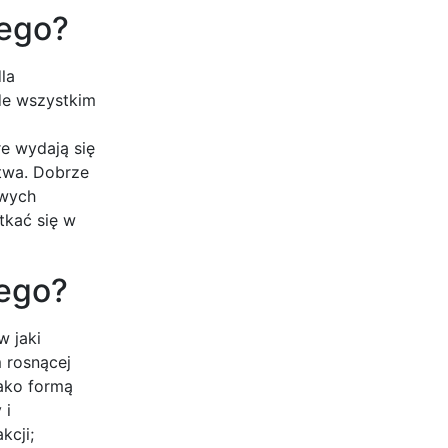
nego?
la
de wszystkim
re wydają się
twa. Dobrze
owych
tkać się w
nego?
w jaki
 rosnącej
ako formą
 i
kcji;