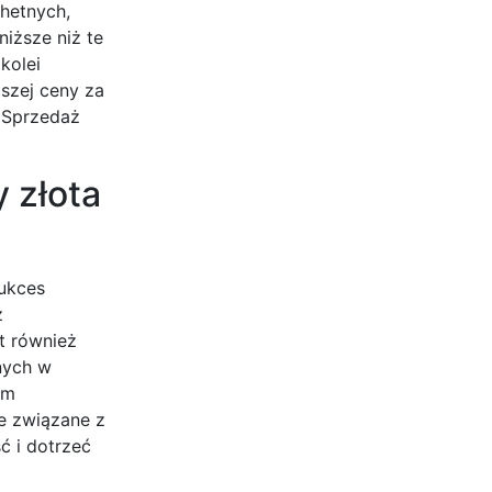
chetnych,
iższe niż te
kolei
szej ceny za
 Sprzedaż
 złota
ukces
z
t również
nych w
rm
e związane z
ć i dotrzeć