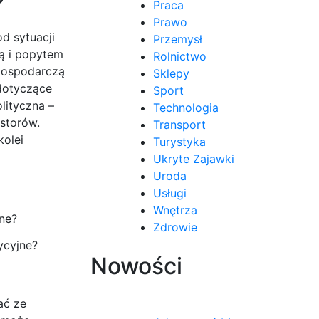
?
Praca
Prawo
d sytuacji
Przemysł
żą i popytem
Rolnictwo
 gospodarczą
Sklepy
dotyczące
Sport
lityczna –
Technologia
storów.
Transport
kolei
Turystyka
Ukryte Zajawki
Uroda
Usługi
Wnętrza
Zdrowie
ycyjne?
Nowości
ać ze