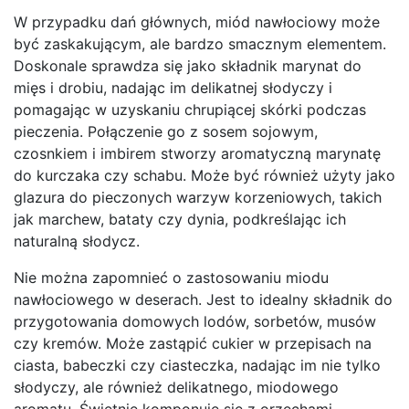
W przypadku dań głównych, miód nawłociowy może
być zaskakującym, ale bardzo smacznym elementem.
Doskonale sprawdza się jako składnik marynat do
mięs i drobiu, nadając im delikatnej słodyczy i
pomagając w uzyskaniu chrupiącej skórki podczas
pieczenia. Połączenie go z sosem sojowym,
czosnkiem i imbirem stworzy aromatyczną marynatę
do kurczaka czy schabu. Może być również użyty jako
glazura do pieczonych warzyw korzeniowych, takich
jak marchew, bataty czy dynia, podkreślając ich
naturalną słodycz.
Nie można zapomnieć o zastosowaniu miodu
nawłociowego w deserach. Jest to idealny składnik do
przygotowania domowych lodów, sorbetów, musów
czy kremów. Może zastąpić cukier w przepisach na
ciasta, babeczki czy ciasteczka, nadając im nie tylko
słodyczy, ale również delikatnego, miodowego
aromatu. Świetnie komponuje się z orzechami,