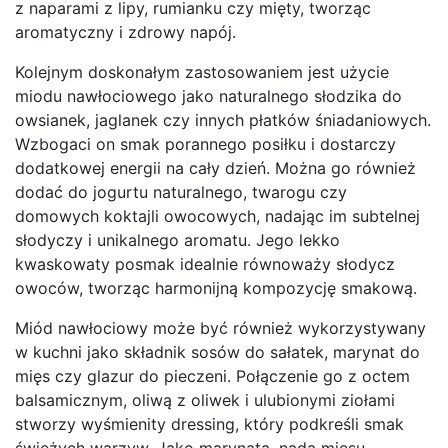
z naparami z lipy, rumianku czy mięty, tworząc
aromatyczny i zdrowy napój.
Kolejnym doskonałym zastosowaniem jest użycie
miodu nawłociowego jako naturalnego słodzika do
owsianek, jaglanek czy innych płatków śniadaniowych.
Wzbogaci on smak porannego posiłku i dostarczy
dodatkowej energii na cały dzień. Można go również
dodać do jogurtu naturalnego, twarogu czy
domowych koktajli owocowych, nadając im subtelnej
słodyczy i unikalnego aromatu. Jego lekko
kwaskowaty posmak idealnie równoważy słodycz
owoców, tworząc harmonijną kompozycję smakową.
Miód nawłociowy może być również wykorzystywany
w kuchni jako składnik sosów do sałatek, marynat do
mięs czy glazur do pieczeni. Połączenie go z octem
balsamicznym, oliwą z oliwek i ulubionymi ziołami
stworzy wyśmienity dressing, który podkreśli smak
świeżych warzyw. Jako marynata, nada mięsu