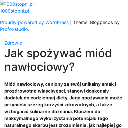
Skip
to
1000stopni.pl
content
Proudly powered by WordPress
|
Theme: Blogpecos by
Profoxstudio
.
Zdrowie
Jak spożywać miód
nawłociowy?
Miód nawłociowy, ceniony za swój unikalny smak i
prozdrowotne właściwości, stanowi doskonały
dodatek do codziennej diety. Jego spożywanie może
przynieść szereg korzyści zdrowotnych, a także
wzbogacić kulinarne doznania. Kluczem do
maksymalnego wykorzystania potencjału tego
naturalnego skarbu jest zrozumienie, jak najlepiej go