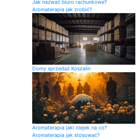
Jak nazwać biuro rachunkowe?
Aromaterapia jak zrobić?
Domy sprzedaż Koszalin
Aromaterapia jaki olejek na co?
Aromaterapia jak stosować?