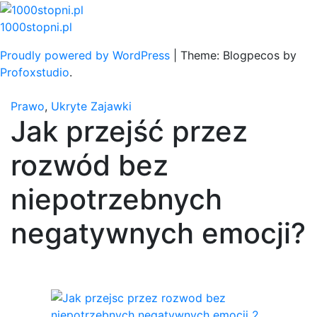
Skip
to
1000stopni.pl
content
Proudly powered by WordPress
|
Theme: Blogpecos by
Profoxstudio
.
Prawo
,
Ukryte Zajawki
Jak przejść przez
rozwód bez
niepotrzebnych
negatywnych emocji?