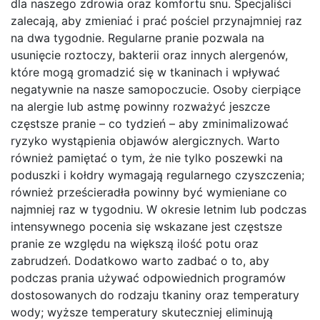
dla naszego zdrowia oraz komfortu snu. Specjaliści
zalecają, aby zmieniać i prać pościel przynajmniej raz
na dwa tygodnie. Regularne pranie pozwala na
usunięcie roztoczy, bakterii oraz innych alergenów,
które mogą gromadzić się w tkaninach i wpływać
negatywnie na nasze samopoczucie. Osoby cierpiące
na alergie lub astmę powinny rozważyć jeszcze
częstsze pranie – co tydzień – aby zminimalizować
ryzyko wystąpienia objawów alergicznych. Warto
również pamiętać o tym, że nie tylko poszewki na
poduszki i kołdry wymagają regularnego czyszczenia;
również prześcieradła powinny być wymieniane co
najmniej raz w tygodniu. W okresie letnim lub podczas
intensywnego pocenia się wskazane jest częstsze
pranie ze względu na większą ilość potu oraz
zabrudzeń. Dodatkowo warto zadbać o to, aby
podczas prania używać odpowiednich programów
dostosowanych do rodzaju tkaniny oraz temperatury
wody; wyższe temperatury skuteczniej eliminują