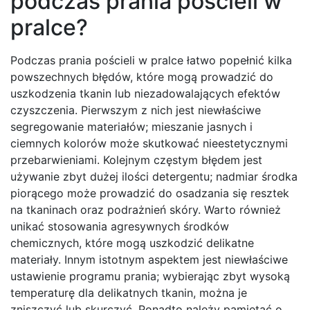
podczas prania pościeli w
pralce?
Podczas prania pościeli w pralce łatwo popełnić kilka
powszechnych błędów, które mogą prowadzić do
uszkodzenia tkanin lub niezadowalających efektów
czyszczenia. Pierwszym z nich jest niewłaściwe
segregowanie materiałów; mieszanie jasnych i
ciemnych kolorów może skutkować nieestetycznymi
przebarwieniami. Kolejnym częstym błędem jest
używanie zbyt dużej ilości detergentu; nadmiar środka
piorącego może prowadzić do osadzania się resztek
na tkaninach oraz podrażnień skóry. Warto również
unikać stosowania agresywnych środków
chemicznych, które mogą uszkodzić delikatne
materiały. Innym istotnym aspektem jest niewłaściwe
ustawienie programu prania; wybierając zbyt wysoką
temperaturę dla delikatnych tkanin, można je
zniszczyć lub skurczyć. Ponadto należy pamiętać o