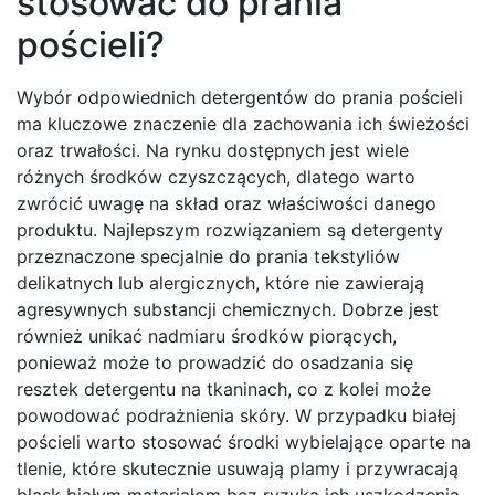
stosować do prania
pościeli?
Wybór odpowiednich detergentów do prania pościeli
ma kluczowe znaczenie dla zachowania ich świeżości
oraz trwałości. Na rynku dostępnych jest wiele
różnych środków czyszczących, dlatego warto
zwrócić uwagę na skład oraz właściwości danego
produktu. Najlepszym rozwiązaniem są detergenty
przeznaczone specjalnie do prania tekstyliów
delikatnych lub alergicznych, które nie zawierają
agresywnych substancji chemicznych. Dobrze jest
również unikać nadmiaru środków piorących,
ponieważ może to prowadzić do osadzania się
resztek detergentu na tkaninach, co z kolei może
powodować podrażnienia skóry. W przypadku białej
pościeli warto stosować środki wybielające oparte na
tlenie, które skutecznie usuwają plamy i przywracają
blask białym materiałom bez ryzyka ich uszkodzenia.