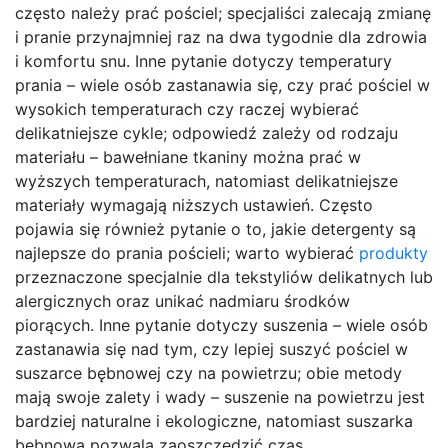
często należy prać pościel; specjaliści zalecają zmianę
i pranie przynajmniej raz na dwa tygodnie dla zdrowia
i komfortu snu. Inne pytanie dotyczy temperatury
prania – wiele osób zastanawia się, czy prać pościel w
wysokich temperaturach czy raczej wybierać
delikatniejsze cykle; odpowiedź zależy od rodzaju
materiału – bawełniane tkaniny można prać w
wyższych temperaturach, natomiast delikatniejsze
materiały wymagają niższych ustawień. Często
pojawia się również pytanie o to, jakie detergenty są
najlepsze do prania pościeli; warto wybierać
produkty
przeznaczone specjalnie dla tekstyliów delikatnych lub
alergicznych oraz unikać nadmiaru środków
piorących. Inne pytanie dotyczy suszenia – wiele osób
zastanawia się nad tym, czy lepiej suszyć pościel w
suszarce bębnowej czy na powietrzu; obie metody
mają swoje zalety i wady – suszenie na powietrzu jest
bardziej naturalne i ekologiczne, natomiast suszarka
bębnowa pozwala zaoszczędzić czas.