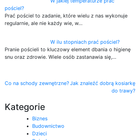
W jakiej temperaturze prać
pościel?
Prać pościel to zadanie, które wielu z nas wykonuje
regularnie, ale nie każdy wie, w…
W ilu stopniach prać pościel?
Pranie pościeli to kluczowy element dbania o higienę
snu oraz zdrowie. Wiele osób zastanawia się,…
Nawigacja
Co na schody zewnętrzne?
Jak znaleźć dobrą kosiarkę
do trawy?
wpisu
Kategorie
Biznes
Budownictwo
Dzieci