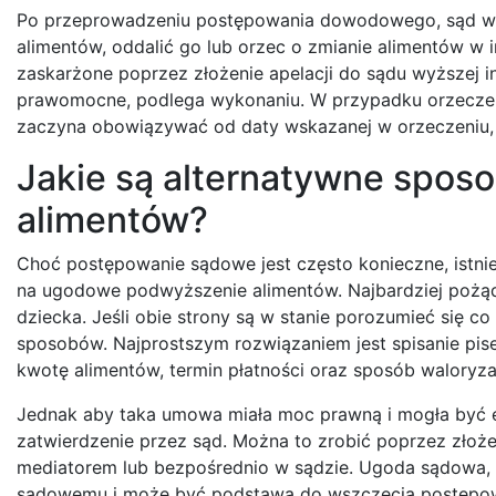
Po przeprowadzeniu postępowania dowodowego, sąd wy
alimentów, oddalić go lub orzec o zmianie alimentów w
zaskarżone poprzez złożenie apelacji do sądu wyższej inst
prawomocne, podlega wykonaniu. W przypadku orzeczen
zaczyna obowiązywać od daty wskazanej w orzeczeniu, 
Jakie są alternatywne spo
alimentów?
Choć postępowanie sądowe jest często konieczne, istnie
na ugodowe podwyższenie alimentów. Najbardziej pożąd
dziecka. Jeśli obie strony są w stanie porozumieć się 
sposobów. Najprostszym rozwiązaniem jest spisanie pi
kwotę alimentów, termin płatności oraz sposób waloryzacj
Jednak aby taka umowa miała moc prawną i mogła być e
zatwierdzenie przez sąd. Można to zrobić poprzez złoż
mediatorem lub bezpośrednio w sądzie. Ugoda sądowa,
sądowemu i może być podstawą do wszczęcia postępowa