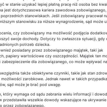
ć w stanie uzyskać lepiej płatną pracę niż osoba bez kwali
na jest dotychczasowa kariera zawodowa zobowiązanego, j
 poprzednich stanowiskach. Jeśli zobowiązany pracował na
a niższym stanowisku za niższe wynagrodzenie, sąd może u
 ocenia, czy zobowiązany ma możliwość podjęcia dodatkow
szyć swoje dochody. Dotyczy to zwłaszcza sytuacji, gdy
adnionych potrzeb dziecka.
ównież posiadany przez zobowiązanego majątek, taki jak
ch, papiery wartościowe czy oszczędności. Majątek ten m
 zabezpieczenie dla zobowiązanego, co może wpływać na
uwzględnia także obiektywne czynniki, takie jak stan zdro
możliwości zarobkowe. Jednak nawet w takich przypadkac
dów, sąd może je brać pod uwagę.
 który wymaga od sądu zebrania wielu informacji i dowo
tów przedstawiła wszelkie dowody wskazujące na ukrywan
go przez zobowiązanego.