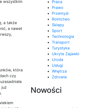
de wszystkim
Praca
Prawo
Przemysł
Rolnictwo
, a także
Sklepy
ić, a nawet
Sport
erwszy,
Technologia
Transport
Turystyka
Ukryte Zajawki
Uroda
Usługi
unków, która
Wnętrza
odach czy
Zdrowie
 uzasadniała
 już
Nowości
.
wiekiem