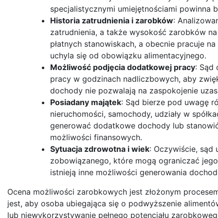
specjalistycznymi umiejętnościami powinna by
Historia zatrudnienia i zarobków
: Analizowa
zatrudnienia, a także wysokość zarobków na
płatnych stanowiskach, a obecnie pracuje n
uchyla się od obowiązku alimentacyjnego.
Możliwość podjęcia dodatkowej pracy
: Sąd
pracy w godzinach nadliczbowych, aby zwięk
dochody nie pozwalają na zaspokojenie uzas
Posiadany majątek
: Sąd bierze pod uwagę r
nieruchomości, samochody, udziały w spółka
generować dodatkowe dochody lub stanowić
możliwości finansowych.
Sytuacja zdrowotna i wiek
: Oczywiście, sąd 
zobowiązanego, które mogą ograniczać jego 
istnieją inne możliwości generowania docho
Ocena możliwości zarobkowych jest złożonym procesem,
jest, aby osoba ubiegająca się o podwyższenie alimen
lub niewykorzystywanie pełnego potencjału zarobkowe