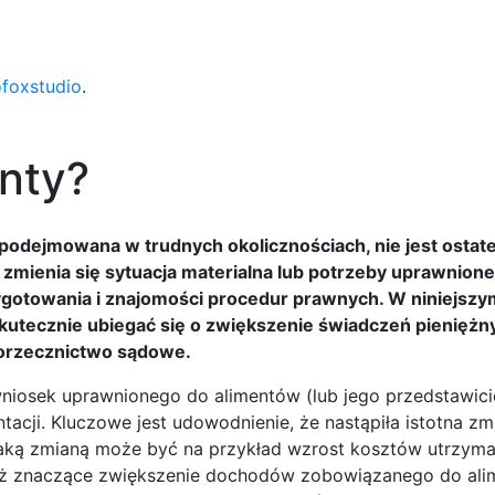
ofoxstudio
.
nty?
 podejmowana w trudnych okolicznościach, nie jest ostat
zmienia się sytuacja materialna lub potrzeby uprawnion
towania i znajomości procedur prawnych. W niniejszym
skutecznie ubiegać się o zwiększenie świadczeń pieniężn
i orzecznictwo sądowe.
niosek uprawnionego do alimentów (lub jego przedstawici
acji. Kluczowe jest udowodnienie, że nastąpiła istotna zm
aką zmianą może być na przykład wzrost kosztów utrzyma
eż znaczące zwiększenie dochodów zobowiązanego do alim