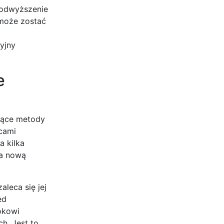
podwyższenie
 może zostać
yjny
e
ujące metody
cami
a kilka
la nową
leca się jej
ed
okowi
h. Jest to