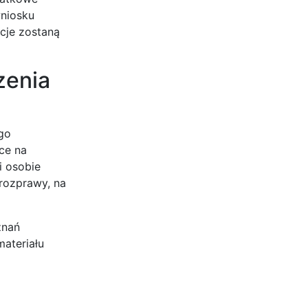
wniosku
cje zostaną
zenia
go
ce na
i osobie
rozprawy, na
znań
materiału