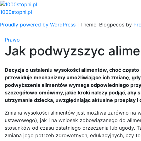
Skip
to
1000stopni.pl
content
Proudly powered by WordPress
|
Theme: Blogpecos by
Pr
Prawo
Jak podwyzszyc alime
Decyzja o ustaleniu wysokości alimentów, choć często
przewiduje mechanizmy umożliwiające ich zmianę, gdy 
podwyższenia alimentów wymaga odpowiedniego przygo
szczegółowo omówimy, jakie kroki należy podjąć, aby 
utrzymanie dziecka, uwzględniając aktualne przepisy 
Zmiana wysokości alimentów jest możliwa zarówno na w
ustawowego), jak i na wniosek zobowiązanego do aliment
stosunków od czasu ostatniego orzeczenia lub ugody. T
zmiana jego potrzeb zdrowotnych, edukacyjnych, czy t