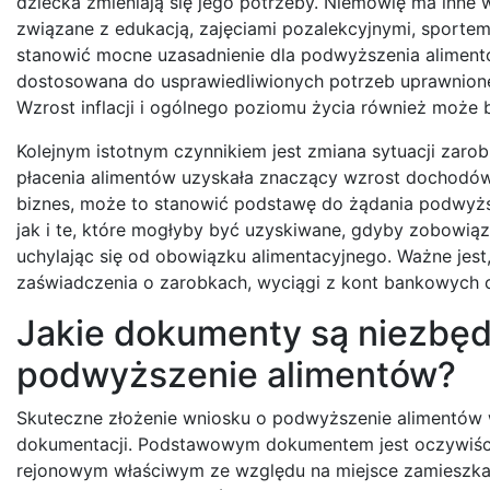
dziecka zmieniają się jego potrzeby. Niemowlę ma inne 
związane z edukacją, zajęciami pozalekcyjnymi, sporte
stanowić mocne uzasadnienie dla podwyższenia aliment
dostosowana do usprawiedliwionych potrzeb uprawnion
Wzrost inflacji i ogólnego poziomu życia również moż
Kolejnym istotnym czynnikiem jest zmiana sytuacji zar
płacenia alimentów uzyskała znaczący wzrost dochodów
biznes, może to stanowić podstawę do żądania podwyższ
jak i te, które mogłyby być uzyskiwane, gdyby zobowią
uchylając się od obowiązku alimentacyjnego. Ważne jest
zaświadczenia o zarobkach, wyciągi z kont bankowych 
Jakie dokumenty są niezbęd
podwyższenie alimentów?
Skuteczne złożenie wniosku o podwyższenie alimentów
dokumentacji. Podstawowym dokumentem jest oczywiście
rejonowym właściwym ze względu na miejsce zamieszka