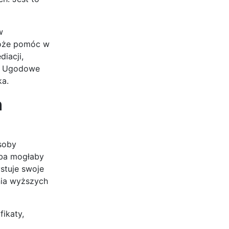
w
może pomóc w
iacji,
j. Ugodowe
ka.
h
soby
oba mogłaby
stuje swoje
nia wyższych
ikaty,