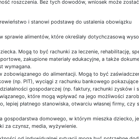
ność roszczenia. Bez tych dowodów, wniosek może zostać
krewieństwo i stanowi podstawę do ustalenia obowiązku
w sprawie alimentów, które określały dotychczasową wys
cka. Mogą to być rachunki za leczenie, rehabilitację, spe
 sportowe, zakupione materiały edukacyjne, a także dokum
jest wymagana.
 zobowiązanego do alimentacji. Mogą to być zaświadczen
tkowe (np. PIT), wyciągi z rachunku bankowego pokazujące
ałalności gospodarczej (np. faktury, rachunki zysków i st
wiązanego, które mogą wpływać na jego możliwości zaro
, lepiej płatnego stanowiska, otwarciu własnej firmy, czy
 gospodarstwa domowego, w którym mieszka dziecko, jeś
ki za czynsz, media, wyżywienie.
ależności od indywidualnej sytuacji mogą być potrzebne do