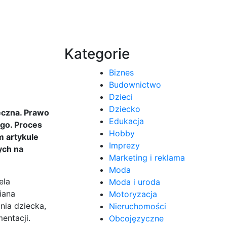
Kategorie
Biznes
Budownictwo
Dzieci
Dziecko
eczna. Prawo
Edukacja
ego. Proces
Hobby
 artykule
Imprezy
ych na
Marketing i reklama
Moda
ela
Moda i uroda
iana
Motoryzacja
nia dziecka,
Nieruchomości
entacji.
Obcojęzyczne