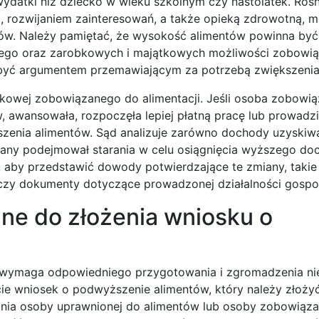
wydatki niż dziecko w wieku szkolnym czy nastolatek. Ros
m, rozwijaniem zainteresowań, a także opieką zdrowotną, 
ów. Należy pamiętać, że wysokość alimentów powinna być
ego oraz zarobkowych i majątkowych możliwości zobowi
e być argumentem przemawiającym za potrzebą zwiększenia
obkowej zobowiązanego do alimentacji. Jeśli osoba zobowi
, awansowała, rozpoczęła lepiej płatną pracę lub prowad
enia alimentów. Sąd analizuje zarówno dochody uzyskiwa
zany podejmował starania w celu osiągnięcia wyższego doc
, aby przedstawić dowody potwierdzające te zmiany, takie
czy dokumenty dotyczące prowadzonej działalności gospo
ne do złożenia wniosku o
 wymaga odpowiedniego przygotowania i zgromadzenia ni
 wniosek o podwyższenie alimentów, który należy złoży
nia osoby uprawnionej do alimentów lub osoby zobowiąza