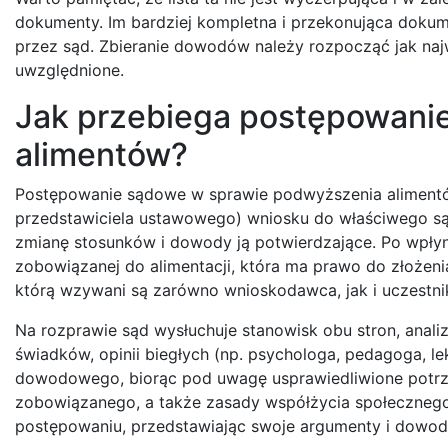
dokumenty. Im bardziej kompletna i przekonująca dokum
przez sąd. Zbieranie dowodów należy rozpocząć jak najw
uwzględnione.
Jak przebiega postępowani
alimentów?
Postępowanie sądowe w sprawie podwyższenia alimentów
przedstawiciela ustawowego) wniosku do właściwego są
zmianę stosunków i dowody ją potwierdzające. Po wpłynię
zobowiązanej do alimentacji, która ma prawo do złożen
którą wzywani są zarówno wnioskodawca, jak i uczestni
Na rozprawie sąd wysłuchuje stanowisk obu stron, ana
świadków, opinii biegłych (np. psychologa, pedagoga, l
dowodowego, biorąc pod uwagę usprawiedliwione potrz
zobowiązanego, a także zasady współżycia społecznego.
postępowaniu, przedstawiając swoje argumenty i dowod