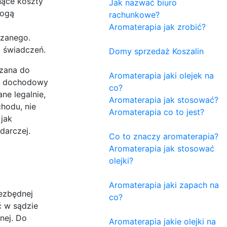
nące koszty
Jak nazwać biuro
mogą
rachunkowe?
Aromaterapia jak zrobić?
ązanego.
 świadczeń.
Domy sprzedaż Koszalin
ązana do
Aromaterapia jaki olejek na
zi dochodowy
co?
ne legalnie,
Aromaterapia jak stosować?
hodu, nie
Aromaterapia co to jest?
 jak
darczej.
Co to znaczy aromaterapia?
Aromaterapia jak stosować
olejki?
Aromaterapia jaki zapach na
ezbędnej
co?
ć w sądzie
nej. Do
Aromaterapia jakie olejki na