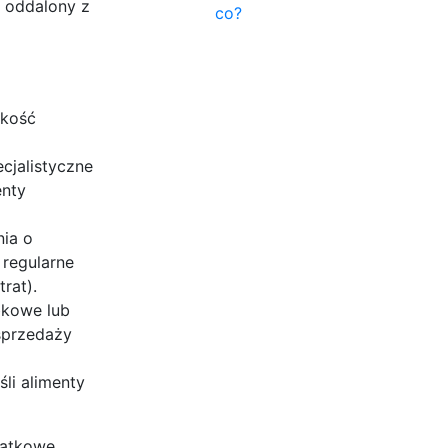
 oddalony z
co?
okość
cjalistyczne
enty
ia o
 regularne
rat).
bkowe lub
 sprzedaży
li alimenty
datkowe