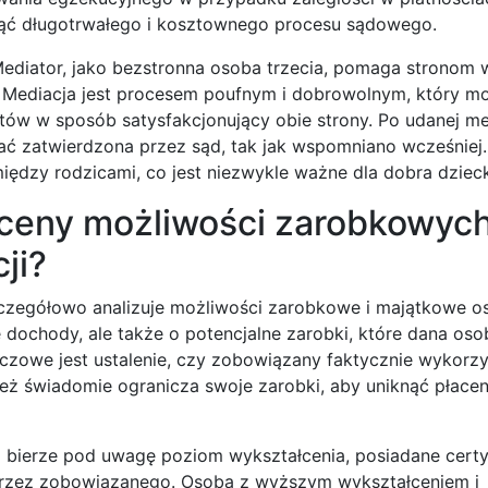
nąć długotrwałego i kosztownego procesu sądowego.
 Mediator, jako bezstronna osoba trzecia, pomaga stronom 
. Mediacja jest procesem poufnym i dobrowolnym, który 
ntów w sposób satysfakcjonujący obie strony. Po udanej med
ać zatwierdzona przez sąd, tak jak wspomniano wcześnie
między rodzicami, co jest niezwykle ważne dla dobra dziec
 oceny możliwości zarobkowyc
ji?
zczegółowo analizuje możliwości zarobkowe i majątkowe o
e dochody, ale także o potencjalne zarobki, które dana os
czowe jest ustalenie, czy zobowiązany faktycznie wykorzy
też świadomie ogranicza swoje zarobki, aby uniknąć płace
d bierze pod uwagę poziom wykształcenia, posiadane certyf
rzez zobowiązanego. Osoba z wyższym wykształceniem i