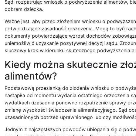
Sąd, rozpatrując wniosek o podwyższenie alimentów, bie
dobrem dziecka.
Ważne jest, aby przed złożeniem wniosku o podwyższe
potwierdzające zasadność roszczenia. Mogą to być rachun
dokumenty potwierdzające wzrost dochodów zobowiąza
uniemożliwić uzyskanie pozytywnej decyzji sądu. Zrozum
kluczowy krok w kierunku skutecznego podwyższenia a
Kiedy można skutecznie zł
alimentów?
Podstawową przesłanką do złożenia wniosku o podwyższ
nastąpiła od momentu wydania ostatniego orzeczenia s
wydatkach uzasadnia ponowne rozpatrzenie sprawy przez 
zmianę wysokości świadczenia alimentacyjnego. Sąd oc
uzasadnionych potrzeb uprawnionego lub czy możliwośc
Jednym z najczęstszych powodów ubiegania się o podwy