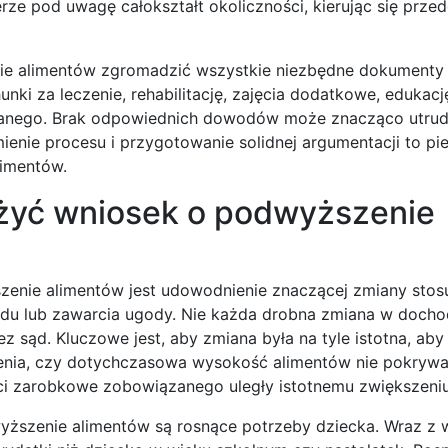
rze pod uwagę całokształt okoliczności, kierując się prze
nie alimentów zgromadzić wszystkie niezbędne dokumenty
ki za leczenie, rehabilitację, zajęcia dodatkowe, edukację
nego. Brak odpowiednich dowodów może znacząco utrudn
ienie procesu i przygotowanie solidnej argumentacji to pi
limentów.
ożyć wniosek o podwyższenie
enie alimentów jest udowodnienie znaczącej zmiany stos
ądu lub zawarcia ugody. Nie każda drobna zmiana w doch
sąd. Kluczowe jest, aby zmiana była na tyle istotna, aby
enia, czy dotychczasowa wysokość alimentów nie pokrywa
i zarobkowe zobowiązanego uległy istotnemu zwiększeniu
ższenie alimentów są rosnące potrzeby dziecka. Wraz z 