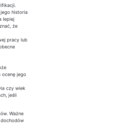
fikacji.
ego historia
 lepiej
znać, że
ej pracy lub
 obecne
oże
 ocenę jego
wia czy wiek
h, jeśli
dów. Ważne
ie dochodów