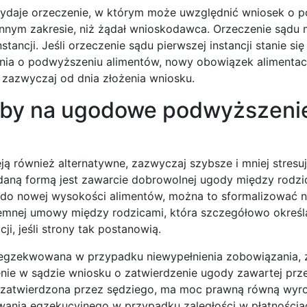
daje orzeczenie, w którym może uwzględnić wniosek o 
 innym zakresie, niż żądał wnioskodawca. Orzeczenie sądu
ancji. Jeśli orzeczenie sądu pierwszej instancji stanie się
ia o podwyższeniu alimentów, nowy obowiązek alimentac
zazwyczaj od dnia złożenia wniosku.
soby na ugodowe podwyższeni
ją również alternatywne, zazwyczaj szybsze i mniej stres
aną formą jest zawarcie dobrowolnej ugody między rodzi
co do nowej wysokości alimentów, można to sformalizować n
semnej umowy między rodzicami, która szczegółowo okreś
i, jeśli strony tak postanowią.
gzekwowana w przypadku niewypełnienia zobowiązania, za
enie w sądzie wniosku o zatwierdzenie ugody zawartej prz
 zatwierdzona przez sędziego, ma moc prawną równą wyr
nia egzekucyjnego w przypadku zaległości w płatnościac