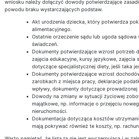
wniosku należy dołączyć dowody potwierdzające zasad
powodu braku wystarczających podstaw.
Akt urodzenia dziecka, który potwierdza po
alimentacyjnego.
Ostatnie orzeczenie sądu lub ugoda sądowa 
świadczeń.
Dokumenty potwierdzające wzrost potrzeb dzie
zajęcia edukacyjne, kursy językowe, zajęcia
dotyczące specjalistycznej diety, jeśli taka 
Dokumenty potwierdzające wzrost dochodów
zarobkach z miejsca pracy, deklaracje poda
wpływy, dokumenty dotyczące prowadzonej dzi
Dowody na zmiany w sytuacji życiowej zobo
majątkowe, np. informacje o przejęciu nowego
nieruchomości.
Dokumentacja dotycząca kosztów utrzymania
mają pokrywać również te koszty, np. rachun
Warto pamiętać, że lista ta nie jest wyczerpująca i w z