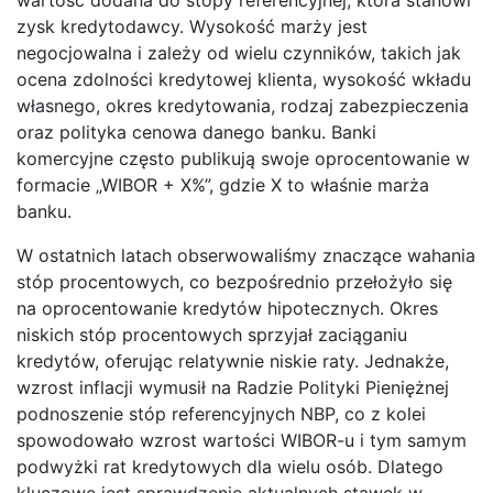
zysk kredytodawcy. Wysokość marży jest
negocjowalna i zależy od wielu czynników, takich jak
ocena zdolności kredytowej klienta, wysokość wkładu
własnego, okres kredytowania, rodzaj zabezpieczenia
oraz polityka cenowa danego banku. Banki
komercyjne często publikują swoje oprocentowanie w
formacie „WIBOR + X%”, gdzie X to właśnie marża
banku.
W ostatnich latach obserwowaliśmy znaczące wahania
stóp procentowych, co bezpośrednio przełożyło się
na oprocentowanie kredytów hipotecznych. Okres
niskich stóp procentowych sprzyjał zaciąganiu
kredytów, oferując relatywnie niskie raty. Jednakże,
wzrost inflacji wymusił na Radzie Polityki Pieniężnej
podnoszenie stóp referencyjnych NBP, co z kolei
spowodowało wzrost wartości WIBOR-u i tym samym
podwyżki rat kredytowych dla wielu osób. Dlatego
kluczowe jest sprawdzenie aktualnych stawek w