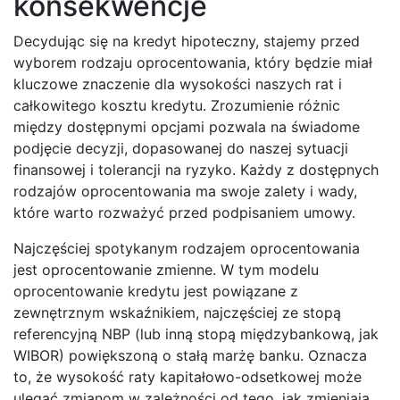
konsekwencje
Decydując się na kredyt hipoteczny, stajemy przed
wyborem rodzaju oprocentowania, który będzie miał
kluczowe znaczenie dla wysokości naszych rat i
całkowitego kosztu kredytu. Zrozumienie różnic
między dostępnymi opcjami pozwala na świadome
podjęcie decyzji, dopasowanej do naszej sytuacji
finansowej i tolerancji na ryzyko. Każdy z dostępnych
rodzajów oprocentowania ma swoje zalety i wady,
które warto rozważyć przed podpisaniem umowy.
Najczęściej spotykanym rodzajem oprocentowania
jest oprocentowanie zmienne. W tym modelu
oprocentowanie kredytu jest powiązane z
zewnętrznym wskaźnikiem, najczęściej ze stopą
referencyjną NBP (lub inną stopą międzybankową, jak
WIBOR) powiększoną o stałą marżę banku. Oznacza
to, że wysokość raty kapitałowo-odsetkowej może
ulegać zmianom w zależności od tego, jak zmieniają