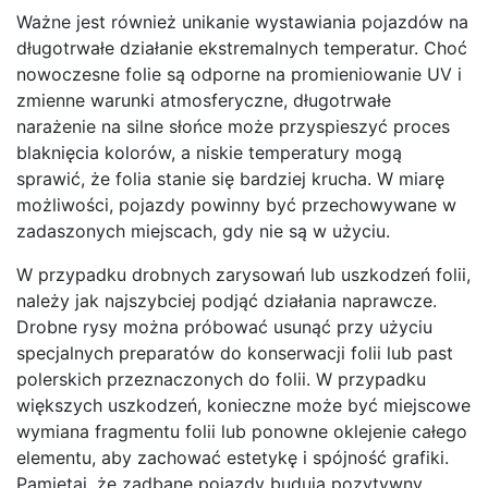
Ważne jest również unikanie wystawiania pojazdów na
długotrwałe działanie ekstremalnych temperatur. Choć
nowoczesne folie są odporne na promieniowanie UV i
zmienne warunki atmosferyczne, długotrwałe
narażenie na silne słońce może przyspieszyć proces
blaknięcia kolorów, a niskie temperatury mogą
sprawić, że folia stanie się bardziej krucha. W miarę
możliwości, pojazdy powinny być przechowywane w
zadaszonych miejscach, gdy nie są w użyciu.
W przypadku drobnych zarysowań lub uszkodzeń folii,
należy jak najszybciej podjąć działania naprawcze.
Drobne rysy można próbować usunąć przy użyciu
specjalnych preparatów do konserwacji folii lub past
polerskich przeznaczonych do folii. W przypadku
większych uszkodzeń, konieczne może być miejscowe
wymiana fragmentu folii lub ponowne oklejenie całego
elementu, aby zachować estetykę i spójność grafiki.
Pamiętaj, że zadbane pojazdy budują pozytywny