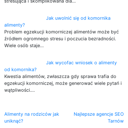
stresująca i skomplikowana dla…
Jak uwolnić się od komornika
alimenty?
Problem egzekucji komorniczej alimentów może być
źródłem ogromnego stresu i poczucia bezradności.
Wiele osób staje…
Jak wycofac wniosek o alimenty
od komornika?
Kwestia alimentów, zwłaszcza gdy sprawa trafia do
egzekucji komorniczej, może generować wiele pytań i
wątpliwości.…
Nawigacja
Alimenty na rodziców jak
Najlepsze agencje SEO
uniknąć?
Tarnów
wpisu