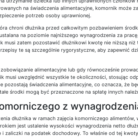
na utrzymanie dziecka lub innych uprawnionych członków r
owanych na świadczenia alimentacyjne, komornik może za
pieczenie potrzeb osoby uprawnionej.
tóra chroni dłużnika przed całkowitym pozbawieniem środ
 ustalana na poziomie najniższego wynagrodzenia za pracę
musi zatem pozostawić dłużnikowi kwotę nie niższą niż t
przepisy te są szczególnie rygorystyczne, aby zapewnić d
no zobowiązanie alimentacyjne lub gdy równocześnie prowa
k musi uwzględnić wszystkie te okoliczności, stosując od
e pozostają świadczenia alimentacyjne, co oznacza, że b
tałe środki mogą być przeznaczone na spłatę innych należ
 komorniczego z wynagrodzeni
dzenia dłużnika w ramach zajęcia komorniczego alimentów
okiem jest ustalenie wysokości wynagrodzenia netto dłużni
 i zaliczki na podatek dochodowy. To właśnie od tej kwot