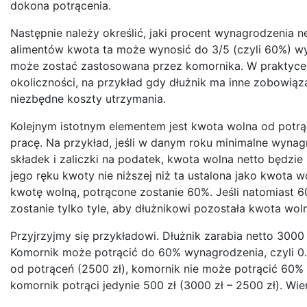
dokona potrącenia.
Następnie należy określić, jaki procent wynagrodzenia
alimentów kwota ta może wynosić do 3/5 (czyli 60%) wy
może zostać zastosowana przez komornika. W praktyce k
okoliczności, na przykład gdy dłużnik ma inne zobowiąz
niezbędne koszty utrzymania.
Kolejnym istotnym elementem jest kwota wolna od potrą
pracę. Na przykład, jeśli w danym roku minimalne wynagr
składek i zaliczki na podatek, kwota wolna netto będzi
jego ręku kwoty nie niższej niż ta ustalona jako kwota 
kwotę wolną, potrącone zostanie 60%. Jeśli natomiast 6
zostanie tylko tyle, aby dłużnikowi pozostała kwota wol
Przyjrzyjmy się przykładowi. Dłużnik zarabia netto 3000
Komornik może potrącić do 60% wynagrodzenia, czyli 0.6
od potrąceń (2500 zł), komornik nie może potrącić 60% 
komornik potrąci jedynie 500 zł (3000 zł – 2500 zł). Wie