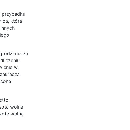
w przypadku
ica, która
 innych
 jego
agrodzenia za
dliczeniu
wienie w
rzekracza
ącone
etto.
kwota wolna
wotę wolną,