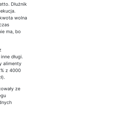
etto. Dłużnik
ekucja.
 kwota wolna
czas
nie ma, bo
z
inne długi.
y alimenty
60% z 4000
ł).
cowały ze
egu
ędnych