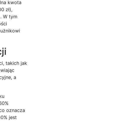
alna kwota
0 zł),
a. W tym
ści
łużnikowi
ji
i, takich jak
awiając
yjne, a
ku
 60%
 co oznacza
60% jest