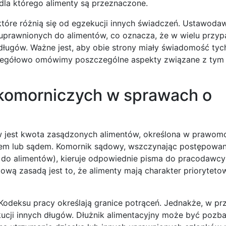
 dla którego alimenty są przeznaczone.
które różnią się od egzekucji innych świadczeń. Ustawoda
uprawnionych do alimentów, co oznacza, że w wielu przy
ługów. Ważne jest, aby obie strony miały świadomość tych
czegółowo omówimy poszczególne aspekty związane z tym
 komorniczych w sprawach o
ów jest kwota zasądzonych alimentów, określona w prawo
rem lub sądem. Komornik sądowy, wszczynając postępowan
 do alimentów), kieruje odpowiednie pisma do pracodawcy 
wą zasadą jest to, że alimenty mają charakter prioryteto
Kodeksu pracy określają granice potrąceń. Jednakże, w p
kucji innych długów. Dłużnik alimentacyjny może być pozb