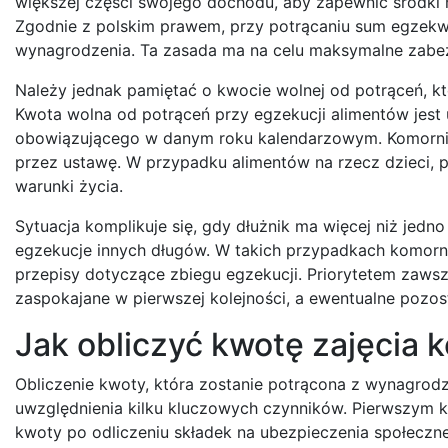
większej części swojego dochodu, aby zapewnić środki 
Zgodnie z polskim prawem, przy potrącaniu sum egzekw
wynagrodzenia. Ta zasada ma na celu maksymalne zabez
Należy jednak pamiętać o kwocie wolnej od potrąceń, k
Kwota wolna od potrąceń przy egzekucji alimentów jest
obowiązującego w danym roku kalendarzowym. Komornik 
przez ustawę. W przypadku alimentów na rzecz dzieci, 
warunki życia.
Sytuacja komplikuje się, gdy dłużnik ma więcej niż jed
egzekucje innych długów. W takich przypadkach komorni
przepisy dotyczące zbiegu egzekucji. Priorytetem zawsz
zaspokajane w pierwszej kolejności, a ewentualne pozos
Jak obliczyć kwotę zajęcia
Obliczenie kwoty, która zostanie potrącona z wynagro
uwzględnienia kilku kluczowych czynników. Pierwszym kr
kwoty po odliczeniu składek na ubezpieczenia społeczne