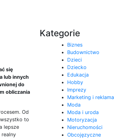
Kategorie
Biznes
Budownictwo
Dzieci
Dziecko
ać się
Edukacja
a lub innych
Hobby
wnionej do
Imprezy
om obliczania
Marketing i reklama
Moda
procesem. Od
Moda i uroda
 wszystko to
Motoryzacja
a lepsze
Nieruchomości
 realny
Obcojęzyczne