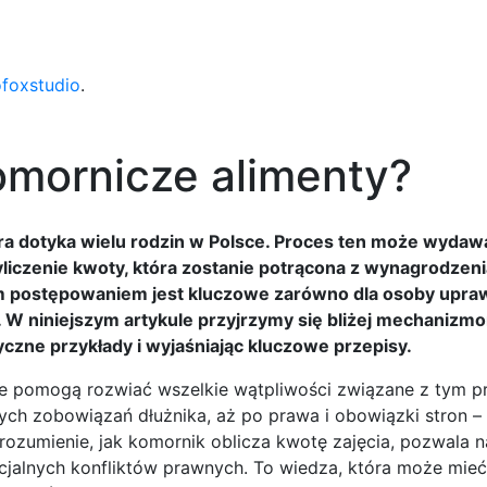
ofoxstudio
.
komornicze alimenty?
a dotyka wielu rodzin w Polsce. Proces ten może wydaw
iczenie kwoty, która zostanie potrącona z wynagrodzeni
m postępowaniem jest kluczowe zarówno dla osoby upra
a. W niniejszym artykule przyjrzymy się bliżej mechanizm
czne przykłady i wyjaśniając kluczowe przepisy.
óre pomogą rozwiać wszelkie wątpliwości związane z tym 
ch zobowiązań dłużnika, aż po prawa i obowiązki stron –
ozumienie, jak komornik oblicza kwotę zajęcia, pozwala n
ncjalnych konfliktów prawnych. To wiedza, która może mieć