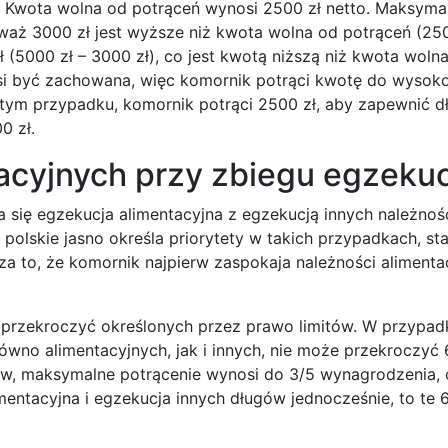
ie. Kwota wolna od potrąceń wynosi 2500 zł netto. Maksym
eważ 3000 zł jest wyższe niż kwota wolna od potrąceń (250
 (5000 zł – 3000 zł), co jest kwotą niższą niż kwota woln
si być zachowana, więc komornik potrąci kwotę do wysoko
W tym przypadku, komornik potrąci 2500 zł, aby zapewnić d
0 zł.
acyjnych przy zbiegu egzekuc
ga się egzekucja alimentacyjna z egzekucją innych należnośc
 polskie jasno określa priorytety w takich przypadkach, st
a to, że komornik najpierw zaspokaja należności alimentac
e przekroczyć określonych przez prawo limitów. W przypad
ówno alimentacyjnych, jak i innych, nie może przekroczyć
tów, maksymalne potrącenie wynosi do 3/5 wynagrodzenia,
mentacyjna i egzekucja innych długów jednocześnie, to te 