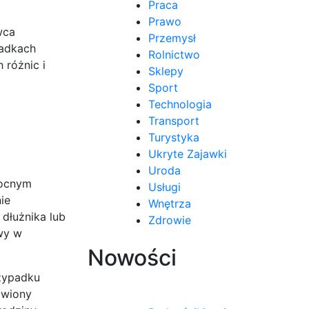
Praca
Prawo
wca
Przemysł
padkach
Rolnictwo
 różnic i
Sklepy
Sport
Technologia
Transport
Turystyka
Ukryte Zajawki
Uroda
mocnym
Usługi
ie
Wnętrza
dłużnika lub
Zdrowie
wy w
Nowości
rzypadku
awiony