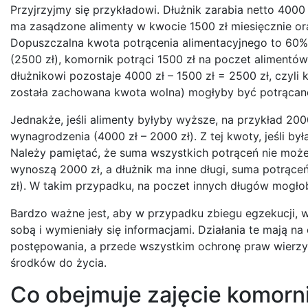
Przyjrzyjmy się przykładowi. Dłużnik zarabia netto 4000
ma zasądzone alimenty w kwocie 1500 zł miesięcznie ora
Dopuszczalna kwota potrącenia alimentacyjnego to 60% z
(2500 zł), komornik potrąci 1500 zł na poczet alimentó
dłużnikowi pozostaje 4000 zł – 1500 zł = 2500 zł, czyli
została zachowana kwota wolna) mogłyby być potrącane 
Jednakże, jeśli alimenty byłyby wyższe, na przykład 200
wynagrodzenia (4000 zł – 2000 zł). Z tej kwoty, jeśli b
Należy pamiętać, że suma wszystkich potrąceń nie moż
wynoszą 2000 zł, a dłużnik ma inne długi, suma potrące
zł). W takim przypadku, na poczet innych długów mogłob
Bardzo ważne jest, aby w przypadku zbiegu egzekucji, 
sobą i wymieniały się informacjami. Działania te mają 
postępowania, a przede wszystkim ochronę praw wierzyc
środków do życia.
Co obejmuje zajęcie komorn