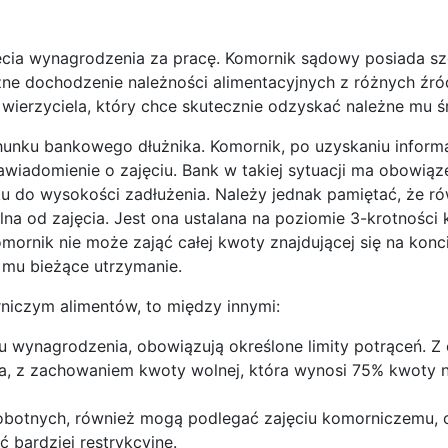
jęcia wynagrodzenia za pracę. Komornik sądowy posiada sz
zne dochodzenie należności alimentacyjnych z różnych źr
 wierzyciela, który chce skutecznie odzyskać należne mu ś
hunku bankowego dłużnika. Komornik, po uzyskaniu informa
wiadomienie o zajęciu. Bank w takiej sytuacji ma obowiąz
ku do wysokości zadłużenia. Należy jednak pamiętać, że r
 od zajęcia. Jest ona ustalana na poziomie 3-krotności
ornik nie może zająć całej kwoty znajdującej się na konci
 mu bieżące utrzymanie.
niczym alimentów, to między innymi:
u wynagrodzenia, obowiązują określone limity potrąceń. Z
a, z zachowaniem kwoty wolnej, która wynosi 75% kwoty n
bezrobotnych, również mogą podlegać zajęciu komorniczemu,
 bardziej restrykcyjne.