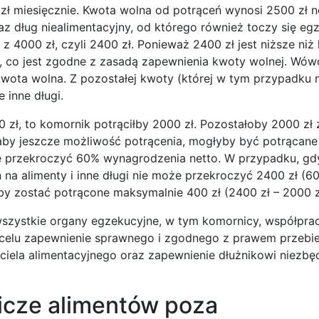
 zł miesięcznie. Kwota wolna od potrąceń wynosi 2500 zł n
z dług niealimentacyjny, od którego również toczy się egz
 4000 zł, czyli 2400 zł. Ponieważ 2400 zł jest niższe niż
w, co jest zgodne z zasadą zapewnienia kwoty wolnej. Wów
 kwota wolna. Z pozostałej kwoty (której w tym przypadku 
inne długi.
0 zł, to komornik potrąciłby 2000 zł. Pozostałoby 2000 zł 
yłaby jeszcze możliwość potrącenia, mogłyby być potrącane 
e przekroczyć 60% wynagrodzenia netto. W przypadku, gd
ń na alimenty i inne długi nie może przekroczyć 2400 zł (
y zostać potrącone maksymalnie 400 zł (2400 zł – 2000 z
wszystkie organy egzekucyjne, w tym komornicy, współpra
na celu zapewnienie sprawnego i zgodnego z prawem przebi
iela alimentacyjnego oraz zapewnienie dłużnikowi niezb
icze alimentów poza