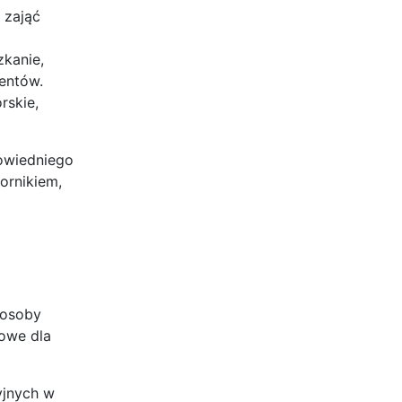
 zająć
zkanie,
mentów.
rskie,
powiedniego
ornikiem,
(osoby
zowe dla
yjnych w