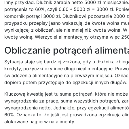
Inny przykład. Dłużnik zarabia netto 5000 zł miesięczn
potrącenia to 60%, czyli 0.60 * 5000 zł = 3000 zł. Poni
komornik potrąci 3000 zł. Dłużnikowi pozostanie 2000 zł
przypadku przepisy jasno wskazują, że kwota wolna mu
wynikającej z obliczeń, ale nie mniej niż kwota wolna. 
kwotę wolną. Wierzyciel alimentacyjny otrzyma więc 250
Obliczanie potrąceń aliment
Sytuacja staje się bardziej złożona, gdy u dłużnika zbie
kredyty, pożyczki czy inne długi niealimentacyjne. Prawo
świadczenia alimentacyjne na pierwszym miejscu. Oznacz
dopiero potem przystępuje do egzekucji innych długów.
Kluczową kwestią jest tu suma potrąceń, która nie moż
wynagrodzenia za pracę, suma wszystkich potrąceń, zar
wynagrodzenia netto. Jednakże, przy egzekucji alimen
60%. Oznacza to, że jeśli jest prowadzona egzekucja ali
alokowane najpierw na alimenty.