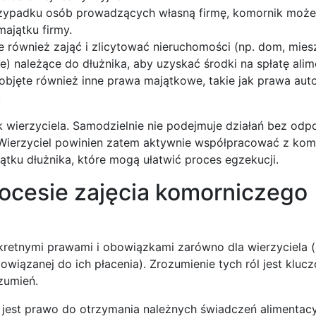
rzypadku osób prowadzących własną firmę, komornik może
majątku firmy.
również zająć i zlicytować nieruchomości (np. dom, mies
e) należące do dłużnika, aby uzyskać środki na spłatę ali
bjęte również inne prawa majątkowe, takie jak prawa auto
.
k wierzyciela. Samodzielnie nie podejmuje działań bez od
 Wierzyciel powinien zatem aktywnie współpracować z kom
ątku dłużnika, które mogą ułatwić proces egzekucji.
rocesie zajęcia komorniczego
kretnymi prawami i obowiązkami zarówno dla wierzyciela 
owiązanej do ich płacenia). Zrozumienie tych ról jest kluc
zumień.
jest prawo do otrzymania należnych świadczeń alimentac