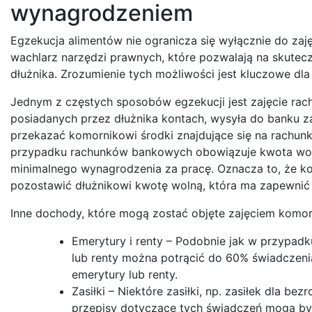
wynagrodzeniem
Egzekucja alimentów nie ogranicza się wyłącznie do za
wachlarz narzędzi prawnych, które pozwalają na skutec
dłużnika. Zrozumienie tych możliwości jest kluczowe dla
Jednym z częstych sposobów egzekucji jest zajęcie rac
posiadanych przez dłużnika kontach, wysyła do banku za
przekazać komornikowi środki znajdujące się na rachun
przypadku rachunków bankowych obowiązuje kwota wolna
minimalnego wynagrodzenia za pracę. Oznacza to, że kom
pozostawić dłużnikowi kwotę wolną, która ma zapewnić
Inne dochody, które mogą zostać objęte zajęciem komor
Emerytury i renty – Podobnie jak w przypadk
lub renty można potrącić do 60% świadczeni
emerytury lub renty.
Zasiłki – Niektóre zasiłki, np. zasiłek dla 
przepisy dotyczące tych świadczeń mogą być