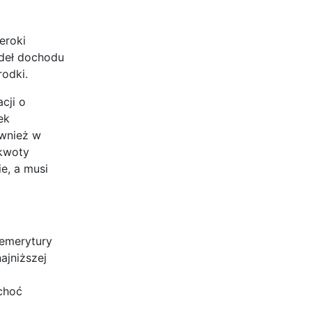
eroki
ódeł dochodu
rodki.
cji o
ek
ównież w
 kwoty
e, a musi
 emerytury
ajniższej
 choć