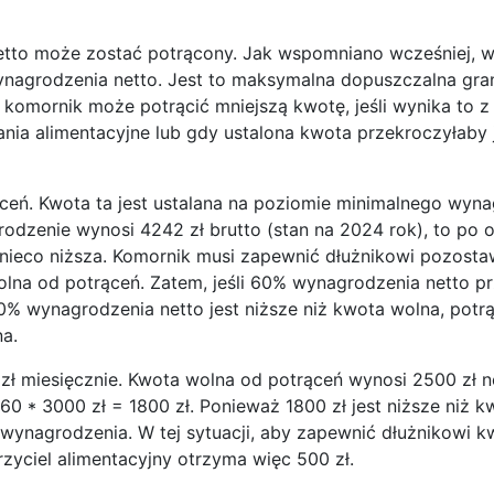
 netto może zostać potrącony. Jak wspomniano wcześniej, 
nagrodzenia netto. Jest to maksymalna dopuszczalna gran
omornik może potrącić mniejszą kwotę, jeśli wynika to z
ania alimentacyjne lub gdy ustalona kwota przekroczyłaby
ceń. Kwota ta jest ustalana na poziomie minimalnego wyn
odzenie wynosi 4242 zł brutto (stan na 2024 rok), to po o
e nieco niższa. Komornik musi zapewnić dłużnikowi pozosta
wolna od potrąceń. Zatem, jeśli 60% wynagrodzenia netto p
0% wynagrodzenia netto jest niższe niż kwota wolna, potr
na.
 zł miesięcznie. Kwota wolna od potrąceń wynosi 2500 zł n
0 * 3000 zł = 1800 zł. Ponieważ 1800 zł jest niższe niż 
wynagrodzenia. W tej sytuacji, aby zapewnić dłużnikowi k
rzyciel alimentacyjny otrzyma więc 500 zł.