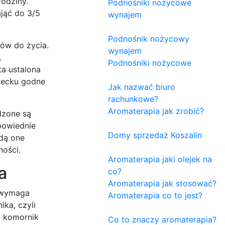
odziny.
Podnośniki nożycowe
jąć do 3/5
wynajem
Podnośnik nożycowy
ków do życia.
wynajem
,
Podnośniki nożycowe
a ustalona
ziecku godne
Jak nazwać biuro
rachunkowe?
Aromaterapia jak zrobić?
dzone są
powiednie
Domy sprzedaż Koszalin
ędą one
ności.
Aromaterapia jaki olejek na
a
co?
Aromaterapia jak stosować?
, wymaga
Aromaterapia co to jest?
ka, czyli
y komornik
Co to znaczy aromaterapia?