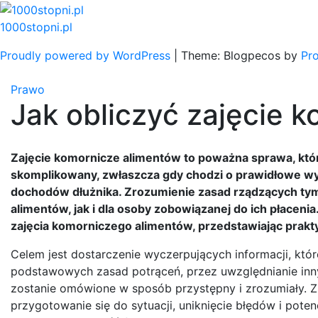
Skip
to
1000stopni.pl
content
Proudly powered by WordPress
|
Theme: Blogpecos by
Pr
Prawo
Jak obliczyć zajęcie 
Zajęcie komornicze alimentów to poważna sprawa, któr
skomplikowany, zwłaszcza gdy chodzi o prawidłowe wyl
dochodów dłużnika. Zrozumienie zasad rządzących ty
alimentów, jak i dla osoby zobowiązanej do ich płaceni
zajęcia komorniczego alimentów, przedstawiając prakty
Celem jest dostarczenie wyczerpujących informacji, kt
podstawowych zasad potrąceń, przez uwzględnianie inny
zostanie omówione w sposób przystępny i zrozumiały. Zr
przygotowanie się do sytuacji, uniknięcie błędów i pote