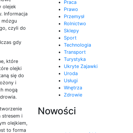
Praca
 olejek
Prawo
. Informacja
Przemysł
ą mózgu
Rolnictwo
o, czyli do
Sklepy
Sport
dczas gdy
Technologia
Transport
Turystyka
e, które
Ukryte Zajawki
óre olejki
Uroda
taną się do
Usługi
ożony i
Wnętrza
ych mogą
Zdrowie
drowia.
Nowości
 tworzenie
 stresem i
ym olejkiem,
st to forma