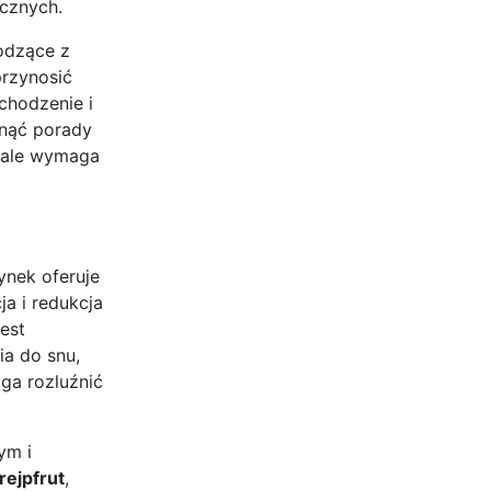
cznych.
odzące z
przynosić
chodzenie i
gnąć porady
, ale wymaga
ynek oferuje
a i redukcja
jest
ia do snu,
ga rozluźnić
ym i
rejpfrut
,