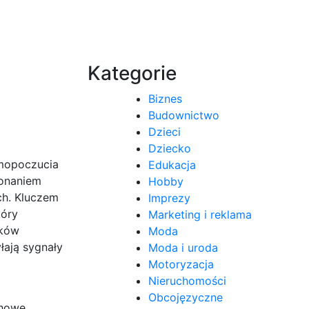
Kategorie
Biznes
Budownictwo
Dzieci
Dziecko
amopoczucia
Edukacja
konaniem
Hobby
ch. Kluczem
Imprezy
tóry
Marketing i reklama
jków
Moda
łają sygnały
Moda i uroda
Motoryzacja
Nieruchomości
Obcojęzyczne
chowe