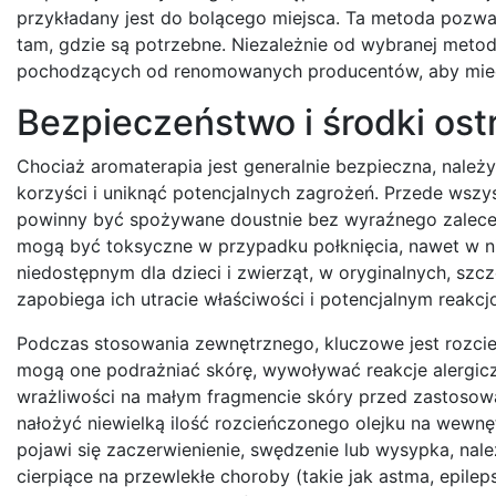
przykładany jest do bolącego miejsca. Ta metoda pozwa
tam, gdzie są potrzebne. Niezależnie od wybranej metod
pochodzących od renomowanych producentów, aby mieć 
Bezpieczeństwo i środki ost
Chociaż aromaterapia jest generalnie bezpieczna, nale
korzyści i uniknąć potencjalnych zagrożeń. Przede wszys
powinny być spożywane doustnie bez wyraźnego zaleceni
mogą być toksyczne w przypadku połknięcia, nawet w ni
niedostępnym dla dzieci i zwierząt, w oryginalnych, szcz
zapobiega ich utracie właściwości i potencjalnym reakcj
Podczas stosowania zewnętrznego, kluczowe jest rozcie
mogą one podrażniać skórę, wywoływać reakcje alergic
wrażliwości na małym fragmencie skóry przed zastosowa
nałożyć niewielką ilość rozcieńczonego olejku na wewnę
pojawi się zaczerwienienie, swędzenie lub wysypka, nale
cierpiące na przewlekłe choroby (takie jak astma, epile