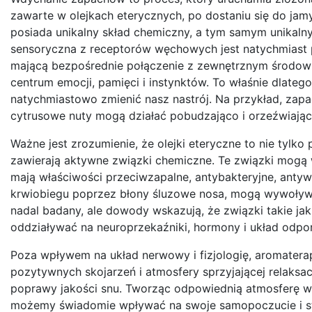
zawarte w olejkach eterycznych, po dostaniu się do ja
posiada unikalny skład chemiczny, a tym samym unikalny 
sensoryczna z receptorów węchowych jest natychmiast p
mającą bezpośrednie połączenie z zewnętrznym środowis
centrum emocji, pamięci i instynktów. To właśnie dlate
natychmiastowo zmienić nasz nastrój. Na przykład, zapa
cytrusowe nuty mogą działać pobudzająco i orzeźwiając
Ważne jest zrozumienie, że olejki eteryczne to nie tylko
zawierają aktywne związki chemiczne. Te związki mogą w
mają właściwości przeciwzapalne, antybakteryjne, antyw
krwiobiegu poprzez błony śluzowe nosa, mogą wywoływać
nadal badany, ale dowody wskazują, że związki takie ja
oddziaływać na neuroprzekaźniki, hormony i układ odpo
Poza wpływem na układ nerwowy i fizjologię, aromatera
pozytywnych skojarzeń i atmosfery sprzyjającej relaks
poprawy jakości snu. Tworząc odpowiednią atmosferę w
możemy świadomie wpływać na swoje samopoczucie i stwo