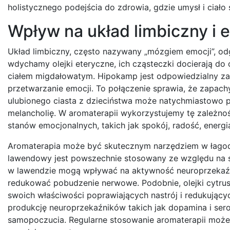
holistycznego podejścia do zdrowia, gdzie umysł i ciało 
Wpływ na układ limbiczny i 
Układ limbiczny, często nazywany „mózgiem emocji”, od
wdychamy olejki eteryczne, ich cząsteczki docierają do
ciałem migdałowatym. Hipokamp jest odpowiedzialny za
przetwarzanie emocji. To połączenie sprawia, że zapach
ulubionego ciasta z dzieciństwa może natychmiastowo 
melancholię. W aromaterapii wykorzystujemy tę zależnoś
stanów emocjonalnych, takich jak spokój, radość, energi
Aromaterapia może być skutecznym narzędziem w łagodze
lawendowy jest powszechnie stosowany ze względu na sw
w lawendzie mogą wpływać na aktywność neuroprzekaźni
redukować pobudzenie nerwowe. Podobnie, olejki cytrus
swoich właściwości poprawiających nastrój i redukując
produkcję neuroprzekaźników takich jak dopamina i sero
samopoczucia. Regularne stosowanie aromaterapii może