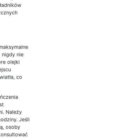
kładników
rycznych
e maksymalne
 nigdy nie
e olejki
ejscu
wiatła, co
eńczenia
st
i. Należy
dziny. Jeśli
ią, osoby
skonsultować