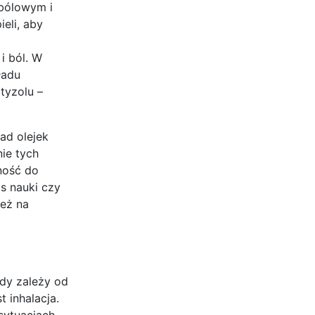
wbólowym i
eli, aby
i ból. W
ładu
tyzolu –
ad olejek
ie tych
ność do
s nauki czy
ież na
ody zależy od
 inhalacja.
sytuacjach