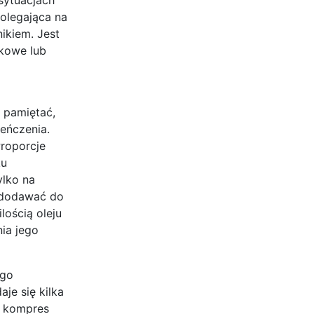
olegająca na
ikiem. Jest
ękowe lub
k pamiętać,
eńczenia.
Proporcje
ku
ylko na
ż dodawać do
lością oleju
ia jego
ego
je się kilka
ki kompres