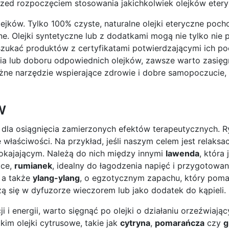
zed rozpoczęciem stosowania jakichkolwiek olejków etery
jków. Tylko 100% czyste, naturalne olejki eteryczne poch
e. Olejki syntetyczne lub z dodatkami mogą nie tylko nie 
szukać produktów z certyfikatami potwierdzającymi ich po
ia lub doboru odpowiednich olejków, zawsze warto zasię
ężne narzędzie wspierające zdrowie i dobre samopoczucie
w
dla osiągnięcia zamierzonych efektów terapeutycznych. R
aściwości. Na przykład, jeśli naszym celem jest relaksacj
pokajającym. Należą do nich między innymi
lawenda
, która 
ące,
rumianek
, idealny do łagodzenia napięć i przygotowan
, a także
ylang-ylang
, o egzotycznym zapachu, który poma
zą się w dyfuzorze wieczorem lub jako dodatek do kąpieli.
 energii, warto sięgnąć po olejki o działaniu orzeźwiając
kim olejki cytrusowe, takie jak
cytryna
,
pomarańcza
czy
g