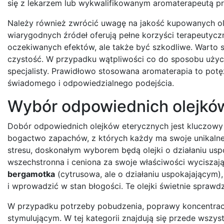
się z lekarzem lub wykwalifikowanym aromaterapeutą pr
Należy również zwrócić uwagę na jakość kupowanych ole
wiarygodnych źródeł oferują pełne korzyści terapeutyczn
oczekiwanych efektów, ale także być szkodliwe. Warto 
czystość. W przypadku wątpliwości co do sposobu użyc
specjalisty. Prawidłowo stosowana aromaterapia to pot
świadomego i odpowiedzialnego podejścia.
Wybór odpowiednich olejkó
Dobór odpowiednich olejków eterycznych jest kluczowy 
bogactwo zapachów, z których każdy ma swoje unikalne wł
stresu, doskonałym wyborem będą olejki o działaniu us
wszechstronna i ceniona za swoje właściwości wyciszaj
bergamotka
(cytrusowa, ale o działaniu uspokajającym)
i wprowadzić w stan błogości. Te olejki świetnie sprawd
W przypadku potrzeby pobudzenia, poprawy koncentracji i
stymulującym. W tej kategorii znajdują się przede wszyst