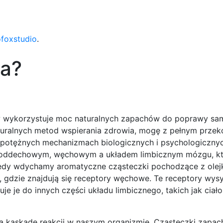
ofoxstudio
.
ia?
ków wykorzystuje moc naturalnych zapachów do poprawy s
naturalnych metod wspierania zdrowia, mogę z pełnym prze
ale potężnych mechanizmach biologicznych i psychologiczny
em oddechowym, węchowym a układem limbicznym mózgu, k
 Kiedy wdychamy aromatyczne cząsteczki pochodzące z ole
, gdzie znajdują się receptory węchowe. Te receptory wysy
 je do innych części układu limbicznego, takich jak ciało
ą kaskadę reakcji w naszym organizmie. Cząsteczki zapa