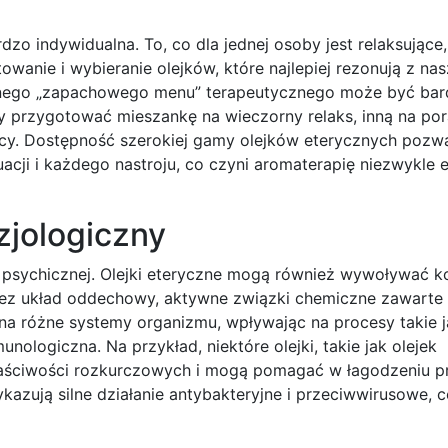
zo indywidualna. To, co dla jednej osoby jest relaksujące, 
wanie i wybieranie olejków, które najlepiej rezonują z na
asnego „zapachowego menu” terapeutycznego może być ba
 przygotować mieszankę na wieczorny relaks, inną na po
acy. Dostępność szerokiej gamy olejków eterycznych pozw
acji i każdego nastroju, co czyni aromaterapię niezwykle 
zjologiczny
ry psychicznej. Olejki eteryczne mogą również wywoływać k
rzez układ oddechowy, aktywne związki chemiczne zawarte
 różne systemy organizmu, wpływając na procesy takie ja
ologiczna. Na przykład, niektóre olejki, takie jak olejek
łaściwości rozkurczowych i mogą pomagać w łagodzeniu 
ykazują silne działanie antybakteryjne i przeciwwirusowe,