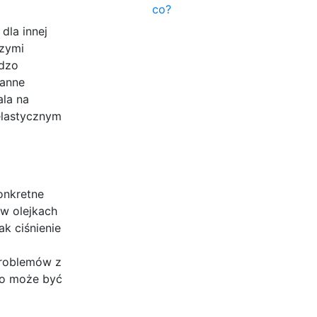
co?
dla innej
szymi
rdzo
ranne
ala na
elastycznym
onkretne
 w olejkach
k ciśnienie
problemów z
 co może być