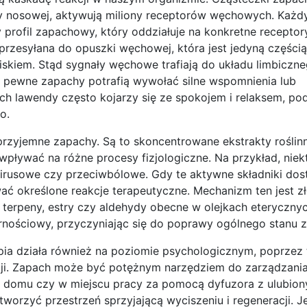
my nosowej, aktywują miliony receptorów węchowych. Każdy
profil zapachowy, który oddziałuje na konkretne receptory
rzesyłana do opuszki węchowej, która jest jedyną części
kiem. Stąd sygnały węchowe trafiają do układu limbiczneg
go pewne zapachy potrafią wywołać silne wspomnienia lub
ch lawendy często kojarzy się ze spokojem i relaksem, po
o.
 przyjemne zapachy. Są to skoncentrowane ekstrakty roślinn
pływać na różne procesy fizjologiczne. Na przykład, niekt
irusowe czy przeciwbólowe. Gdy te aktywne składniki dos
 określone reakcje terapeutyczne. Mechanizm ten jest zł
k terpeny, estry czy aldehydy obecne w olejkach eteryczn
rnościowy, przyczyniając się do poprawy ogólnego stanu z
pia działa również na poziomie psychologicznym, poprzez
acji. Zapach może być potężnym narzędziem do zarządzania
 domu czy w miejscu pracy za pomocą dyfuzora z ulubion
rzyć przestrzeń sprzyjającą wyciszeniu i regeneracji. Je