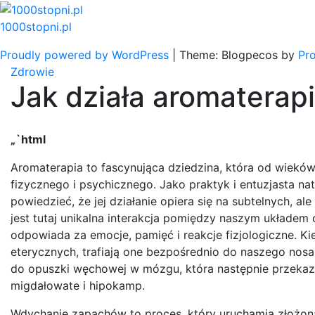
Skip
to
1000stopni.pl
content
Proudly powered by WordPress
|
Theme: Blogpecos by
Pr
Zdrowie
Jak działa aromaterap
„`html
Aromaterapia to fascynująca dziedzina, która od wie
fizycznego i psychicznego. Jako praktyk i entuzjasta 
powiedzieć, że jej działanie opiera się na subtelnych, 
jest tutaj unikalna interakcja pomiędzy naszym układ
odpowiada za emocje, pamięć i reakcje fizjologiczne.
eterycznych, trafiają one bezpośrednio do naszego nosa
do opuszki węchowej w mózgu, która następnie przekazuje
migdałowate i hipokamp.
Wdychanie zapachów to proces, który uruchamia złożon