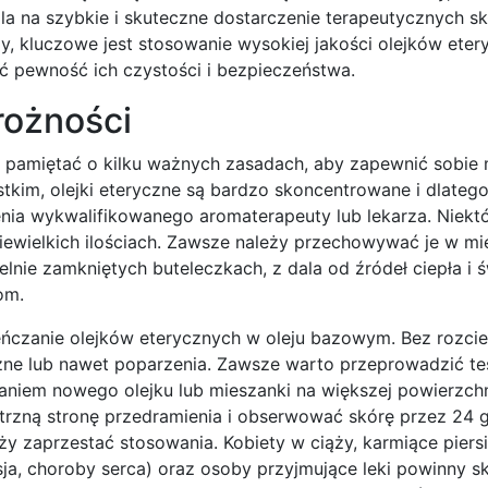
la na szybkie i skuteczne dostarczenie terapeutycznych s
y, kluczowe jest stosowanie wysokiej jakości olejków ete
pewność ich czystości i bezpieczeństwa.
rożności
ży pamiętać o kilku ważnych zasadach, aby zapewnić sobi
tkim, olejki eteryczne są bardzo skoncentrowane i dlatego
a wykwalifikowanego aromaterapeuty lub lekarza. Niektór
ewielkich ilościach. Zawsze należy przechowywać je w mi
elnie zamkniętych buteleczkach, z dala od źródeł ciepła i ś
om.
ńczanie olejków eterycznych w oleju bazowym. Bez rozci
zne lub nawet poparzenia. Zawsze warto przeprowadzić te
niem nowego olejku lub mieszanki na większej powierzchn
trzną stronę przedramienia i obserwować skórę przez 24 go
ży zaprzestać stosowania. Kobiety w ciąży, karmiące piers
psja, choroby serca) oraz osoby przyjmujące leki powinny 