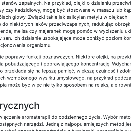
 stanów zapalnych. Na przykład, olejki o działaniu przeci
wy czy kadzidłowy, mogą być stosowane w masażu lub kąpi
ach głowy. Związki takie jak salicylan metylu w olejkach
 do niektórych leków przeciwzapalnych, redukując obrzęk 
awenda, melisa czy majeranek mogą pomóc w wyciszeniu uk
y sen. Ich działanie uspokajające może obniżyć poziom kor
kcjonowania organizmu.
ie poprawy funkcji poznawczych. Niektóre olejki, na przykł
ia pobudzającego i poprawiającego koncentrację. Wdychan
przekłada się na lepszą pamięć, większą czujność i zdol
esach wzmożonego wysiłku umysłowego, na przykład podcza
pia może być więc nie tylko sposobem na relaks, ale równ
erycznych
 włączenie aromaterapii do codziennego życia. Wybór met
ostępnych narzędzi. Jedną z najpopularniejszych metod jest
wdychać zapach bezpośrednio z buteleczki, szczególnie w 