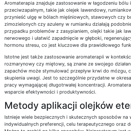
Aromaterapia znajduje zastosowanie w łagodzeniu bólu i
przeciwzapalnym, takie jak olejek lawendowy, rumianko
przynieść ulgę w bólach mięśniowych, stawowych czy ból
zimozielonych czy azuleny w rumianku działają podobnie
przypadku problemów z zasypianiem, olejki takie jak l
nerwowego i ułatwić zapadnięcie w głęboki, regenerując
hormonu stresu, co jest kluczowe dla prawidłowego fun
Istotne jest także zastosowanie aromaterapii w kontekśc
rozmarynowy czy miętowy, są znane ze swojego działan
zapachów może stymulować przepływ krwi do mózgu, co 
skupienia uwagi. Jest to szczególnie przydatne w okr
pracy wymagającej długotrwałej koncentracji. Aromatera
wsparcie efektywności i produktywności.
Metody aplikacji olejków et
Istnieje wiele bezpiecznych i skutecznych sposobów na
indywidualnych preferencji, celu terapeutycznego oraz d
Można to zrobić na kilka sposobów. Najprostszym jest 