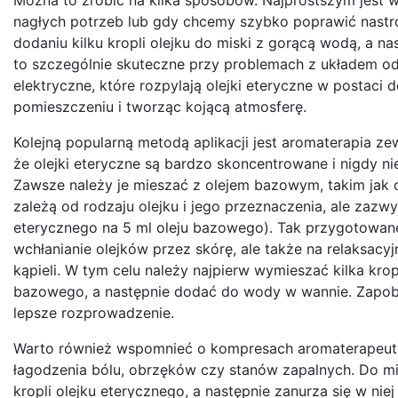
nagłych potrzeb lub gdy chcemy szybko poprawić nastró
dodaniu kilku kropli olejku do miski z gorącą wodą, a n
to szczególnie skuteczne przy problemach z układem od
elektryczne, które rozpylają olejki eteryczne w postaci
pomieszczeniu i tworząc kojącą atmosferę.
Kolejną popularną metodą aplikacji jest aromaterapia ze
że olejki eteryczne są bardzo skoncentrowane i nigdy n
Zawsze należy je mieszać z olejem bazowym, takim jak o
zależą od rodzaju olejku i jego przeznaczenia, ale zazwy
eterycznego na 5 ml oleju bazowego). Tak przygotowan
wchłanianie olejków przez skórę, ale także na relaksa
kąpieli. W tym celu należy najpierw wymieszać kilka krop
bazowego, a następnie dodać do wody w wannie. Zapobie
lepsze rozprowadzenie.
Warto również wspomnieć o kompresach aromaterapeut
łagodzenia bólu, obrzęków czy stanów zapalnych. Do mis
kropli olejku eterycznego, a następnie zanurza się w nie