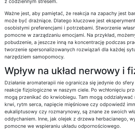
z codziennym stresem.
Ważne jest, aby pamiętać, że reakcja na zapachy jest bard
może być drażniące. Dlatego kluczowe jest eksperymento
osobistymi preferencjami i potrzebami. Stworzenie wł
pomocne w zarządzaniu emocjami. Na przykład, możemy
pobudzenie, a jeszcze inną na koncentrację podczas pr
tworzenie spersonalizowanych rozwiązań dla każdej sytu
narzędziem samopomocy.
Wpływ na układ nerwowy i fi
Działanie aromaterapii nie ogranicza się jedynie do sfe
reakcje fizjologiczne w naszym ciele. Po wchłonięciu p
mogą przenikać do krwiobiegu. Tam mogą oddziaływać na
krwi, rytm serca, napięcie mięśniowe czy odpowiedź immun
eukaliptusowy czy rozmarynowy, są znane ze swoich w
oddychaniem. Inne, jak olejek z drzewa herbacianego, w
pomocne we wspieraniu układu odpornościowego.