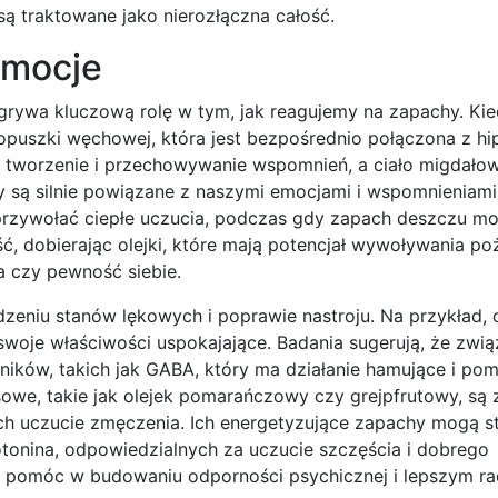
są traktowane jako nierozłączna całość.
emocje
grywa kluczową rolę w tym, jak reagujemy na zapachy. Ki
 opuszki węchowej, która jest bezpośrednio połączona z h
 tworzenie i przechowywanie wspomnień, a ciało migdało
y są silnie powiązane z naszymi emocjami i wspomnieniami
przywołać ciepłe uczucia, podczas gdy zapach deszczu m
ć, dobierając olejki, które mają potencjał wywoływania p
a czy pewność siebie.
niu stanów lękowych i poprawie nastroju. Na przykład, o
oje właściwości uspokajające. Badania sugerują, że zwią
ków, takich jak GABA, który ma działanie hamujące i po
owe, takie jak olejek pomarańczowy czy grejpfrutowy, są 
ych uczucie zmęczenia. Ich energetyzujące zapachy mogą 
tonina, odpowiedzialnych za uczucie szczęścia i dobrego
 pomóc w budowaniu odporności psychicznej i lepszym ra