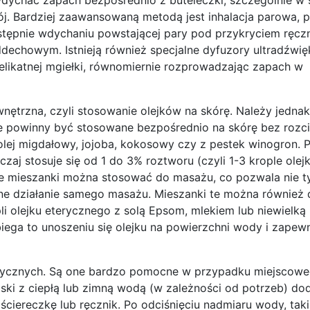
j. Bardziej zaawansowaną metodą jest inhalacja parowa, p
astępnie wdychaniu powstającej pary pod przykryciem ręczn
dechowym. Istnieją również specjalne dyfuzory ultradźwi
 delikatnej mgiełki, równomiernie rozprowadzając zapach w
wnętrzna, czyli stosowanie olejków na skórę. Należy jedna
ie powinny być stosowane bezpośrednio na skórę bez rozci
lej migdałowy, jojoba, kokosowy czy z pestek winogron. 
czaj stosuje się od 1 do 3% roztworu (czyli 1-3 krople olej
e mieszanki można stosować do masażu, co pozwala nie t
cyjne działanie samego masażu. Mieszanki te można równie
li olejku eterycznego z solą Epsom, mlekiem lub niewielką i
ga to unoszeniu się olejku na powierzchni wody i zapewn
ycznych. Są one bardzo pomocne w przypadku miejscow
ki z ciepłą lub zimną wodą (w zależności od potrzeb) doda
j ściereczkę lub ręcznik. Po odciśnięciu nadmiaru wody, ta