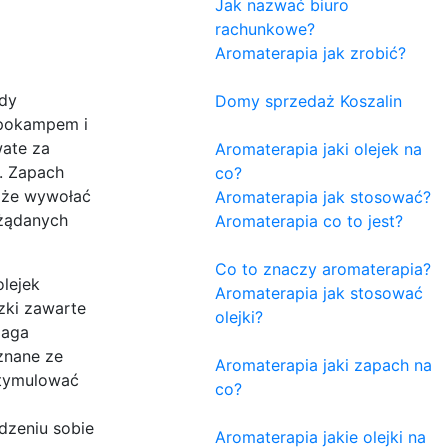
Jak nazwać biuro
rachunkowe?
Aromaterapia jak zrobić?
edy
Domy sprzedaż Koszalin
ipokampem i
wate za
Aromaterapia jaki olejek na
. Zapach
co?
oże wywołać
Aromaterapia jak stosować?
ożądanych
Aromaterapia co to jest?
Co to znaczy aromaterapia?
lejek
Aromaterapia jak stosować
zki zawarte
olejki?
maga
znane ze
Aromaterapia jaki zapach na
stymulować
co?
dzeniu sobie
Aromaterapia jakie olejki na