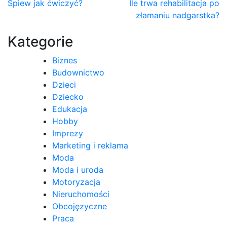
Nawigacja
Śpiew jak ćwiczyć?
Ile trwa rehabilitacja po
złamaniu nadgarstka?
wpisu
Kategorie
Biznes
Budownictwo
Dzieci
Dziecko
Edukacja
Hobby
Imprezy
Marketing i reklama
Moda
Moda i uroda
Motoryzacja
Nieruchomości
Obcojęzyczne
Praca