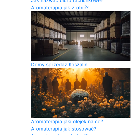
Jak nazwać biuro rachunkowe?
Aromaterapia jak zrobić?
Domy sprzedaż Koszalin
Aromaterapia jaki olejek na co?
Aromaterapia jak stosować?