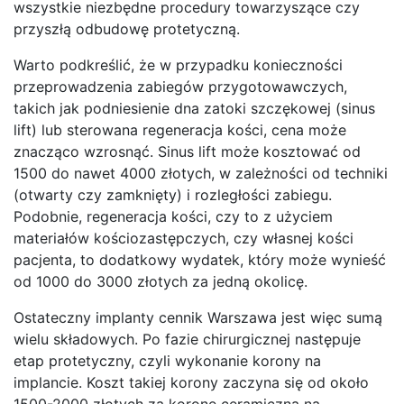
wszystkie niezbędne procedury towarzyszące czy
przyszłą odbudowę protetyczną.
Warto podkreślić, że w przypadku konieczności
przeprowadzenia zabiegów przygotowawczych,
takich jak podniesienie dna zatoki szczękowej (sinus
lift) lub sterowana regeneracja kości, cena może
znacząco wzrosnąć. Sinus lift może kosztować od
1500 do nawet 4000 złotych, w zależności od techniki
(otwarty czy zamknięty) i rozległości zabiegu.
Podobnie, regeneracja kości, czy to z użyciem
materiałów kościozastępczych, czy własnej kości
pacjenta, to dodatkowy wydatek, który może wynieść
od 1000 do 3000 złotych za jedną okolicę.
Ostateczny implanty cennik Warszawa jest więc sumą
wielu składowych. Po fazie chirurgicznej następuje
etap protetyczny, czyli wykonanie korony na
implancie. Koszt takiej korony zaczyna się od około
1500-2000 złotych za koronę ceramiczną na