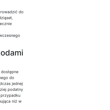
prowadzić do
ziąseł,
tecznie
a wczesnego
todami
e dostępne
nego do
dczas jednej
dziej podatny
 przypadku
nująca niż w