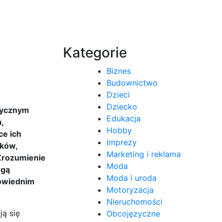
Kategorie
Biznes
Budownictwo
Dzieci
Dziecko
tycznym
Edukacja
,
Hobby
ce ich
Imprezy
ików,
Marketing i reklama
 Zrozumienie
Moda
ogą
Moda i uroda
powiednim
Motoryzacja
Nieruchomości
ą się
Obcojęzyczne