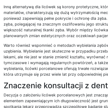
Inną alternatywą dla licówek są korony protetyczne, któ
materiałów, charakteryzują się dużą wytrzymałością mecha
ponieważ zapewniają pełne pokrycie i ochronę dla zęba.
zęba, polegającej na znacznym oszlifowaniu jego strukt
większość naturalnej tkanki zęba. Wybór między licówk
planowanych zmian estetycznych oraz oczekiwań pacjen
Warto również wspomnieć o metodach wybielania zębów
uzębienia. Wybielanie jest skuteczne w przypadku prz
lekami, ale nie jest w stanie zmienić kształtu, wyrówna
tymczasowe i wymagają regularnych powtórzeń, a także 
wybielania, licówki porcelanowe oferują trwałe rozwiąz
która utrzymuje się przez wiele lat przy odpowiedniej pie
Znaczenie konsultacji z dent
Decyzja o założeniu licówek porcelanowych jest znacz
elementem zapewniającym ich długowieczność jest gru
spotkania lekarz przeprowadza szczegółowe badanie stan