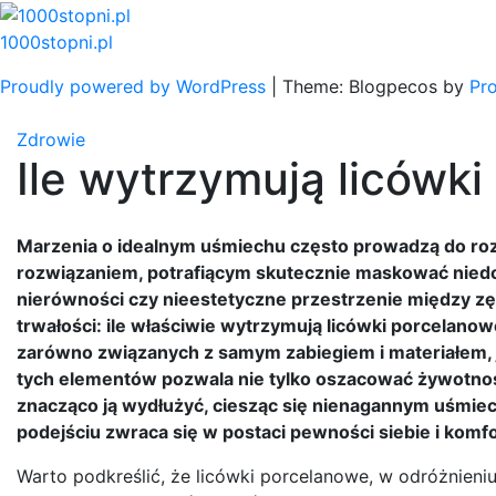
Skip
to
1000stopni.pl
content
Proudly powered by WordPress
|
Theme: Blogpecos by
Pr
Zdrowie
Ile wytrzymują licówk
Marzenia o idealnym uśmiechu często prowadzą do ro
rozwiązaniem, potrafiącym skutecznie maskować niedosk
nierówności czy nieestetyczne przestrzenie między zę
trwałości: ile właściwie wytrzymują licówki porcelanow
zarówno związanych z samym zabiegiem i materiałem, ja
tych elementów pozwala nie tylko oszacować żywotność
znacząco ją wydłużyć, ciesząc się nienagannym uśmiech
podejściu zwraca się w postaci pewności siebie i komfo
Warto podkreślić, że licówki porcelanowe, w odróżnien