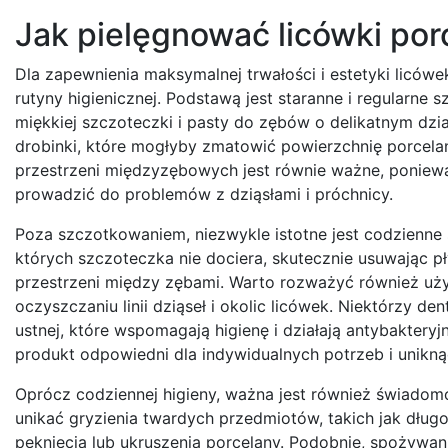
Jak pielęgnować licówki por
Dla zapewnienia maksymalnej trwałości i estetyki liców
rutyny higienicznej. Podstawą jest staranne i regularne
miękkiej szczoteczki i pasty do zębów o delikatnym dzia
drobinki, które mogłyby zmatowić powierzchnię porcelan
przestrzeni międzyzębowych jest równie ważne, poniewa
prowadzić do problemów z dziąsłami i próchnicy.
Poza szczotkowaniem, niezwykle istotne jest codzienne 
których szczoteczka nie dociera, skutecznie usuwając pł
przestrzeni między zębami. Warto rozważyć również uż
oczyszczaniu linii dziąseł i okolic licówek. Niektórzy d
ustnej, które wspomagają higienę i działają antybaktery
produkt odpowiedni dla indywidualnych potrzeb i unikn
Oprócz codziennej higieny, ważna jest również świadom
unikać gryzienia twardych przedmiotów, takich jak dług
pęknięcia lub ukruszenia porcelany. Podobnie, spożywan