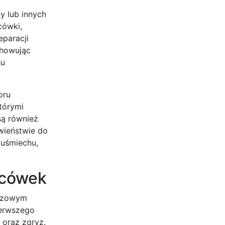
y lub innych
cówki,
eparacji
chowując
su
oru
tórymi
są również
wieństwie do
 uśmiechu,
licówek
uczowym
ierwszego
 oraz zgryz.