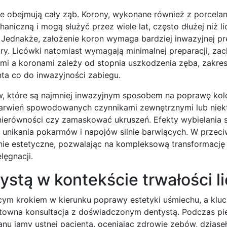
re obejmują cały ząb. Korony, wykonane również z porcelan
niczną i mogą służyć przez wiele lat, często dłużej niż li
 Jednakże, założenie koron wymaga bardziej inwazyjnej pr
ury. Licówki natomiast wymagają minimalnej preparacji, za
ami a koronami zależy od stopnia uszkodzenia zęba, zakre
ta co do inwazyjności zabiegu.
, które są najmniej inwazyjnym sposobem na poprawę kol
ebarwień spowodowanych czynnikami zewnętrznymi lub niek
ć nierówności czy zamaskować ukruszeń. Efekty wybielania 
unikania pokarmów i napojów silnie barwiących. W przeci
anie estetyczne, pozwalając na kompleksową transformację
lęgnacji.
ystą w kontekście trwałości 
ącym krokiem w kierunku poprawy estetyki uśmiechu, a kl
ntowna konsultacja z doświadczonym dentystą. Podczas p
u jamy ustnej pacjenta, oceniając zdrowie zębów, dziąseł