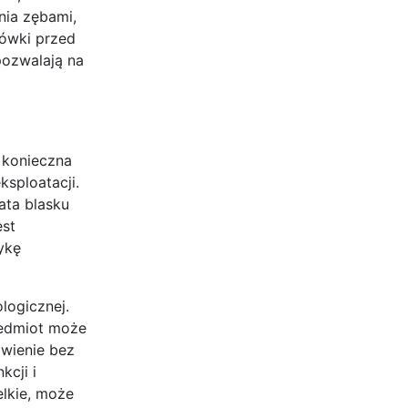
nia zębami,
cówki przed
pozwalają na
 konieczna
sploatacji.
ata blasku
est
ykę
logicznej.
zedmiot może
awienie bez
cji i
elkie, może