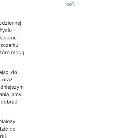
co?
odziennej
życiu
ścierne
szczeniu
które mogą
ejsc, do
h oraz
adniejszym
kania jamy
y dobrać
 Należy
dzić do
ki,