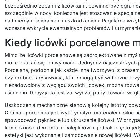
bezpośrednio zębami z licówkami, powinno być ogranic
szczególnie w nocy, konieczne jest stosowanie specjalne
nadmiernym ścieraniem i uszkodzeniem. Regularne wizyt
wczesne wykrycie ewentualnych problemów i utrzymanie 
Kiedy licówki porcelanowe
Mimo że licówki porcelanowe są zaprojektowane z myślą 
może okazać się ich wymiana. Jednym z najczęstszych po
Porcelana, podobnie jak każde inne tworzywo, z czasem
czy drobne zarysowania, które mogą być widoczne przy b
niezadowolony z wyglądu swoich licówek, można rozważ
uśmiechu. Decyzja ta jest zazwyczaj podyktowana wzgl
Uszkodzenia mechaniczne stanowią kolejny istotny powó
Chociaż porcelana jest wytrzymałym materiałem, silne 
spowodować pęknięcie lub ukruszenie licówki. W przypa
konieczności demontażu całej licówki, jednak często je
estetyki jest wykonanie i zamocowanie nowej licówki. Wa