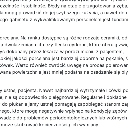
czelność i stabilność. Błędy na etapie przygotowania zęba
wki mogą prowadzić do jej szybszego zużycia, a nawet do 
ego gabinetu z wykwalifikowanym personelem jest funda
porcelany. Na rynku dostępne są różne rodzaje ceramiki, od
ka dwukrzemianu litu czy tlenku cyrkonu, które oferują zw
yć dokonany przez lekarza w porozumieniu z pacjentem,
iej jakości porcelana jest bardziej odporna na pękanie, śc
licówek. Warto również zwrócić uwagę na proces polerowan
wana powierzchnia jest mniej podatna na osadzanie się pły
my ustnej pacjenta. Nawet najbardziej wytrzymałe licówki 
e, nie są odpowiednio pielęgnowane. Regularne i dokładne
ów do płukania jamy ustnej pomagają zapobiegać stanom z
ębnego, które mogą negatywnie wpłynąć na kondycję zębów
rowadzić do problemów periodontologicznych lub wtórnych
 może skutkować koniecznością ich wymiany.