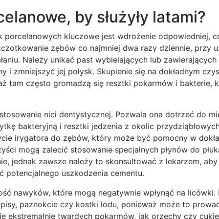
celanowe, by służyły latami?
ek porcelanowych kluczowe jest wdrożenie odpowiedniej, c
 szczotkowanie zębów co najmniej dwa razy dziennie, przy u
łaniu. Należy unikać past wybielających lub zawierających 
y i zmniejszyć jej połysk. Skupienie się na dokładnym czy
ż tam często gromadzą się resztki pokarmów i bakterie, 
stosowanie nici dentystycznej. Pozwala ona dotrzeć do mi
ytkę bakteryjną i resztki jedzenia z okolic przydziąbłowyc
ycie irygatora do zębów, który może być pomocny w dokł
entyści mogą zalecić stosowanie specjalnych płynów do płu
jnie, jednak zawsze należy to skonsultować z lekarzem, ab
ąć potencjalnego uszkodzenia cementu.
ość nawyków, które mogą negatywnie wpłynąć na licówki.
opisy, paznokcie czy kostki lodu, ponieważ może to prowa
ie ekstremalnie twardych pokarmów, jak orzechy czy cukier