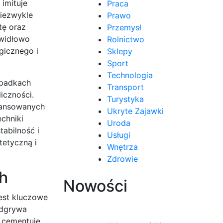
imituje
Praca
niezwykle
Prawo
tę oraz
Przemysł
awidłowo
Rolnictwo
gicznego i
Sklepy
Sport
Technologia
ypadkach
Transport
iczności.
Turystyka
awansowanych
Ukryte Zajawki
chniki
Uroda
tabilność i
Usługi
tetyczną i
Wnętrza
Zdrowie
h
Nowości
jest kluczowe
odgrywa
i cementuje