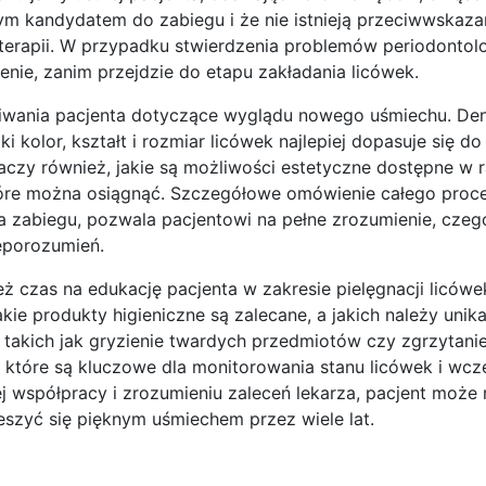
rym kandydatem do zabiegu i że nie istnieją przeciwwskazan
terapii. W przypadku stwierdzenia problemów periodontol
zenie, zanim przejdzie do etapu zakładania licówek.
kiwania pacjenta dotyczące wyglądu nowego uśmiechu. Den
i kolor, kształt i rozmiar licówek najlepiej dopasuje się d
umaczy również, jakie są możliwości estetyczne dostępne w
 które można osiągnąć. Szczegółowe omówienie całego proce
ia zabiegu, pozwala pacjentowi na pełne zrozumienie, czeg
ieporozumień.
 czas na edukację pacjenta w zakresie pielęgnacji licówek
kie produkty higieniczne są zalecane, a jakich należy unika
 takich jak gryzienie twardych przedmiotów czy zgrzytani
, które są kluczowe dla monitorowania stanu licówek i wc
j współpracy i zrozumieniu zaleceń lekarza, pacjent może
szyć się pięknym uśmiechem przez wiele lat.