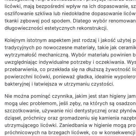
licówki, mają bezpośredni wpływ na ich dopasowanie, sz
oszlifowanie szkliwa lub niedokładne dopasowanie licó
tkanki zębowej pod spodem. Dlatego wybór renomowan
długowieczności estetycznych rekonstrukcji.
Kolejnym istotnym aspektem jest rodzaj i jakość użytej 
tradycyjnych po nowoczesne materiały, takie jak cerami
wytrzymałość mechaniczną. Wybór materiału powinien b
uwzględniając indywidualne potrzeby i oczekiwania. Wysok
przebarwienia, co przekłada się na dłuższą żywotność 
powierzchni licówki, ponieważ gładka, idealnie wypolero
bakteryjnej i łatwiejsza w utrzymaniu czystości.
Nie można pominąć czynnika, jakim jest stan higieny ja
mogą ulec problemom, jeśli zęby, na których są osadzon
szczotkowanie, używanie nici dentystycznej oraz płyn
dziąseł, próchnicy oraz gromadzeniu się kamienia naz
utrzymującego licówki. Zaniedbania w higienie mogą p
próchnicowych na brzegach licówek, co w konsekwencji