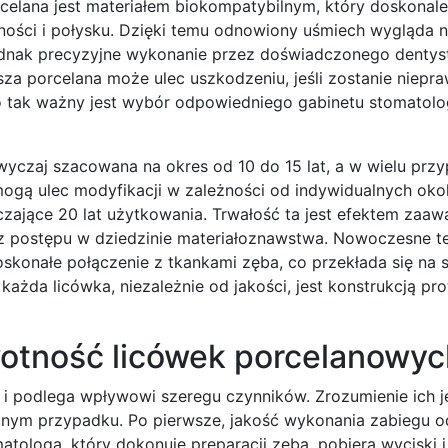
celana jest materiałem biokompatybilnym, który doskonale 
ności i połysku. Dzięki temu odnowiony uśmiech wygląda 
 jednak precyzyjne wykonanie przez doświadczonego dentys
sza porcelana może ulec uszkodzeniu, jeśli zostanie niepr
o tak ważny jest wybór odpowiedniego gabinetu stomatolo
yczaj szacowana na okres od 10 do 15 lat, a w wielu prz
 mogą ulec modyfikacji w zależności od indywidualnych okol
aczające 20 lat użytkowania. Trwałość ta jest efektem za
az postępu w dziedzinie materiałoznawstwa. Nowoczesne te
konałe połączenie z tkankami zęba, co przekłada się na s
każda licówka, niezależnie od jakości, jest konstrukcją pro
otność licówek porcelanowyc
ą i podlega wpływowi szeregu czynników. Zrozumienie ich 
etnym przypadku. Po pierwsze, jakość wykonania zabiegu 
matologa, który dokonuje preparacji zęba, pobiera wyciski 