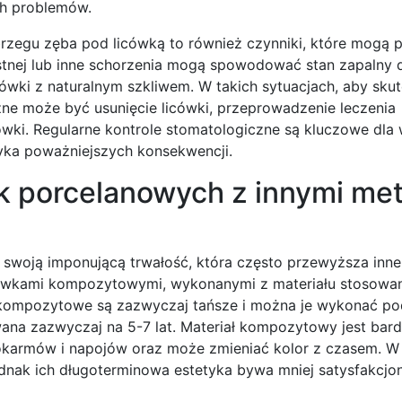
ch problemów.
rzegu zęba pod licówką to również czynniki, które mogą 
stnej lub inne schorzenia mogą spowodować stan zapalny d
cówki z naturalnym szkliwem. W takich sytuacjach, aby sku
ne może być usunięcie licówki, przeprowadzenie leczenia
wki. Regularne kontrole stomatologiczne są kluczowe dl
yka poważniejszych konsekwencji.
ek porcelanowych z innymi me
 swoją imponującą trwałość, która często przewyższa inn
icówkami kompozytowymi, wykonanymi z materiału stosowa
kompozytowe są zazwyczaj tańsze i można je wykonać po
owana zazwyczaj na 5-7 lat. Materiał kompozytowy jest bar
okarmów i napojów oraz może zmieniać kolor z czasem. W
ednak ich długoterminowa estetyka bywa mniej satysfakcjo