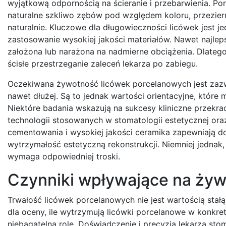
wyjątkową odpornością na ścieranie i przebarwienia. Por
naturalne szkliwo zębów pod względem koloru, przezier
naturalnie. Kluczowe dla długowieczności licówek jest
zastosowanie wysokiej jakości materiałów. Nawet najlep
założona lub narażona na nadmierne obciążenia. Dlateg
ścisłe przestrzeganie zaleceń lekarza po zabiegu.
Oczekiwana żywotność licówek porcelanowych jest zazw
nawet dłużej. Są to jednak wartości orientacyjne, które
Niektóre badania wskazują na sukcesy kliniczne przekr
technologii stosowanych w stomatologii estetycznej or
cementowania i wysokiej jakości ceramika zapewniają dos
wytrzymałość estetyczną rekonstrukcji. Niemniej jednak, 
wymaga odpowiedniej troski.
Czynniki wpływające na żyw
Trwałość licówek porcelanowych nie jest wartością stał
dla oceny, ile wytrzymują licówki porcelanowe w konkr
niebagatelną rolę. Doświadczenie i precyzja lekarza sto