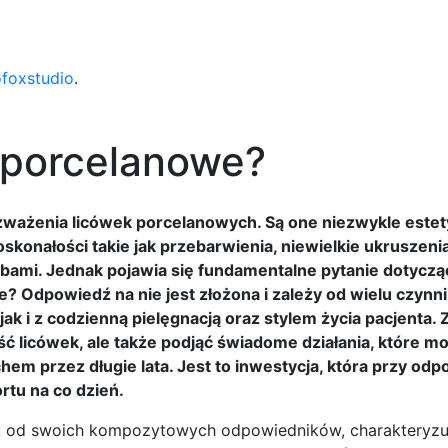
ofoxstudio
.
i porcelanowe?
zważenia licówek porcelanowych. Są one niezwykle este
onałości takie jak przebarwienia, niewielkie ukruszenia
bami. Jednak pojawia się fundamentalne pytanie dotyczą
e? Odpowiedź na nie jest złożona i zależy od wielu czynn
k i z codzienną pielęgnacją oraz stylem życia pacjenta.
 licówek, ale także podjąć świadome działania, które m
em przez długie lata. Jest to inwestycja, która przy od
rtu na co dzień.
iu od swoich kompozytowych odpowiedników, charakteryzuj