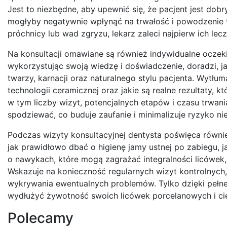
Jest to niezbędne, aby upewnić się, że pacjent jest dob
mogłyby negatywnie wpłynąć na trwałość i powodzenie 
próchnicy lub wad zgryzu, lekarz zaleci najpierw ich lec
Na konsultacji omawiane są również indywidualne ocze
wykorzystując swoją wiedzę i doświadczenie, doradzi, jak
twarzy, karnacji oraz naturalnego stylu pacjenta. Wytł
technologii ceramicznej oraz jakie są realne rezultaty,
w tym liczby wizyt, potencjalnych etapów i czasu trwan
spodziewać, co buduje zaufanie i minimalizuje ryzyko n
Podczas wizyty konsultacyjnej dentysta poświęca również
jak prawidłowo dbać o higienę jamy ustnej po zabiegu, ja
o nawykach, które mogą zagrażać integralności licówek,
Wskazuje na konieczność regularnych wizyt kontrolnych
wykrywania ewentualnych problemów. Tylko dzięki pełne
wydłużyć żywotność swoich licówek porcelanowych i cie
Polecamy