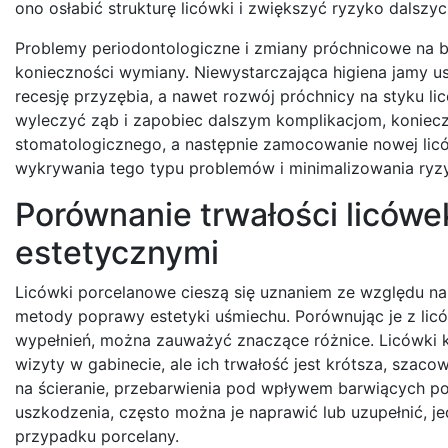
ono osłabić strukturę licówki i zwiększyć ryzyko dalszy
Problemy periodontologiczne i zmiany próchnicowe na b
konieczności wymiany. Niewystarczająca higiena jamy u
recesję przyzębia, a nawet rozwój próchnicy na styku li
wyleczyć ząb i zapobiec dalszym komplikacjom, koniecz
stomatologicznego, a następnie zamocowanie nowej licó
wykrywania tego typu problemów i minimalizowania ryz
Porównanie trwałości liców
estetycznymi
Licówki porcelanowe cieszą się uznaniem ze względu na
metody poprawy estetyki uśmiechu. Porównując je z l
wypełnień, można zauważyć znaczące różnice. Licówki 
wizyty w gabinecie, ale ich trwałość jest krótsza, szac
na ścieranie, przebarwienia pod wpływem barwiących p
uszkodzenia, często można je naprawić lub uzupełnić, j
przypadku porcelany.