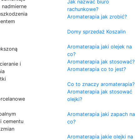
Jak nazwać biuro
, nadmierne
rachunkowe?
uszkodzenia
Aromaterapia jak zrobić?
mentem
Domy sprzedaż Koszalin
Aromaterapia jaki olejek na
iększoną
co?
Aromaterapia jak stosować?
ieranie i
Aromaterapia co to jest?
ia
tki
Co to znaczy aromaterapia?
Aromaterapia jak stosować
porcelanowe
olejki?
apalnym
Aromaterapia jaki zapach na
 i cementu
co?
 zmian
Aromaterapia jakie olejki na