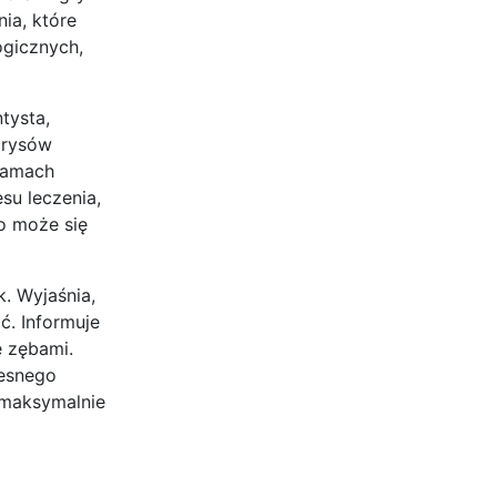
ia, które
ogicznych,
tysta,
o rysów
 ramach
su leczenia,
o może się
. Wyjaśnia,
ć. Informuje
e zębami.
zesnego
 maksymalnie