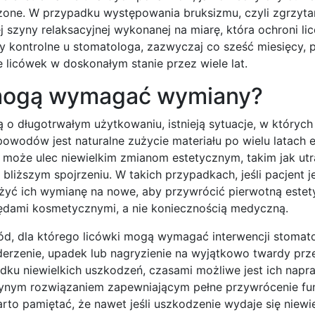
zone. W przypadku występowania bruksizmu, czyli zgrzyta
j szyny relaksacyjnej wykonanej na miarę, która ochroni li
y kontrolne u stomatologa, zazwyczaj co sześć miesięcy, 
licówek w doskonałym stanie przez wiele lat.
 mogą wymagać wymiany?
o długotrwałym użytkowaniu, istnieją sytuacje, w których
wodów jest naturalne zużycie materiału po wielu latach ek
 może ulec niewielkim zmianom estetycznym, takim jak utr
liższym spojrzeniu. W takich przypadkach, jeśli pacjent j
yć ich wymianę na nowe, aby przywrócić pierwotną estet
ędami kosmetycznymi, a nie koniecznością medyczną.
d, dla którego licówki mogą wymagać interwencji stomato
uderzenie, upadek lub nagryzienie na wyjątkowo twardy pr
dku niewielkich uszkodzeń, czasami możliwe jest ich napr
dynym rozwiązaniem zapewniającym pełne przywrócenie funk
rto pamiętać, że nawet jeśli uszkodzenie wydaje się niewi