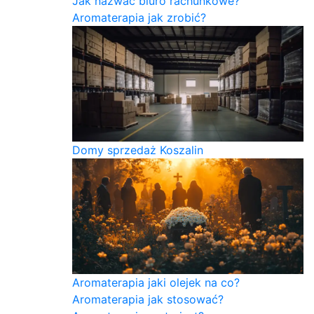
Jak nazwać biuro rachunkowe?
Aromaterapia jak zrobić?
Domy sprzedaż Koszalin
Aromaterapia jaki olejek na co?
Aromaterapia jak stosować?