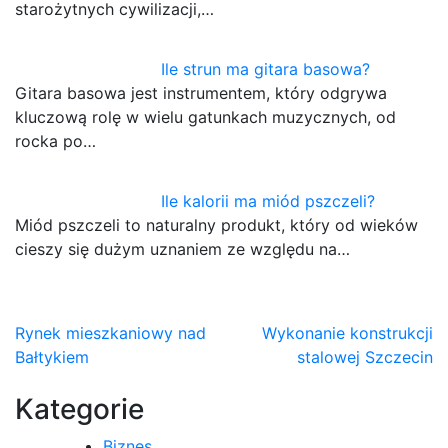
starożytnych cywilizacji,…
Ile strun ma gitara basowa?
Gitara basowa jest instrumentem, który odgrywa
kluczową rolę w wielu gatunkach muzycznych, od
rocka po…
Ile kalorii ma miód pszczeli?
Miód pszczeli to naturalny produkt, który od wieków
cieszy się dużym uznaniem ze względu na…
Nawigacja
Rynek mieszkaniowy nad
Wykonanie konstrukcji
Bałtykiem
stalowej Szczecin
wpisu
Kategorie
Biznes