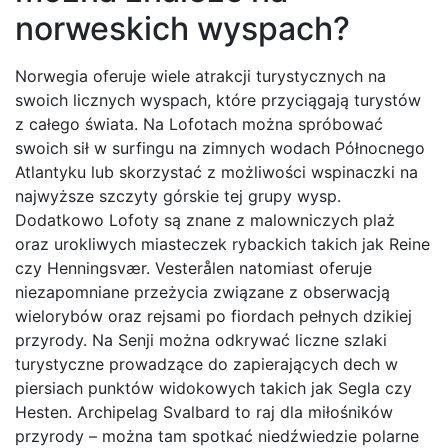
norweskich wyspach?
Norwegia oferuje wiele atrakcji turystycznych na
swoich licznych wyspach, które przyciągają turystów
z całego świata. Na Lofotach można spróbować
swoich sił w surfingu na zimnych wodach Północnego
Atlantyku lub skorzystać z możliwości wspinaczki na
najwyższe szczyty górskie tej grupy wysp.
Dodatkowo Lofoty są znane z malowniczych plaż
oraz urokliwych miasteczek rybackich takich jak Reine
czy Henningsvær. Vesterålen natomiast oferuje
niezapomniane przeżycia związane z obserwacją
wielorybów oraz rejsami po fiordach pełnych dzikiej
przyrody. Na Senji można odkrywać liczne szlaki
turystyczne prowadzące do zapierających dech w
piersiach punktów widokowych takich jak Segla czy
Hesten. Archipelag Svalbard to raj dla miłośników
przyrody – można tam spotkać niedźwiedzie polarne