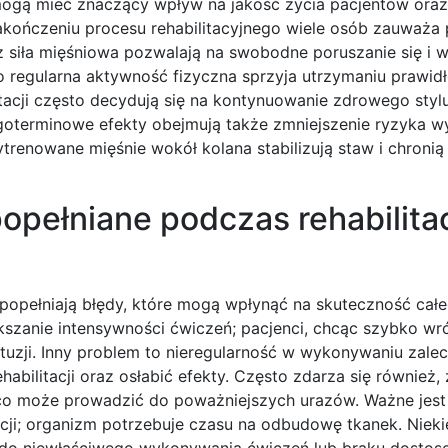
 mogą mieć znaczący wpływ na jakość życia pacjentów oraz
kończeniu procesu rehabilitacyjnego wiele osób zauważa
z siła mięśniowa pozwalają na swobodne poruszanie się i
o regularna aktywność fizyczna sprzyja utrzymaniu prawid
itacji często decydują się na kontynuowanie zdrowego styl
goterminowe efekty obejmują także zmniejszenie ryzyka w
renowane mięśnie wokół kolana stabilizują staw i chronią
opełniane podczas rehabilitac
o popełniają błędy, które mogą wpłynąć na skuteczność cał
szanie intensywności ćwiczeń; pacjenci, chcąc szybko wr
tuzji. Inny problem to nieregularność w wykonywaniu zale
bilitacji oraz osłabić efekty. Często zdarza się również, 
 co może prowadzić do poważniejszych urazów. Ważne jest
cji; organizm potrzebuje czasu na odbudowę tkanek. Nieki
ć do niewłaściwego wykonywania ćwiczeń lub braku dostos