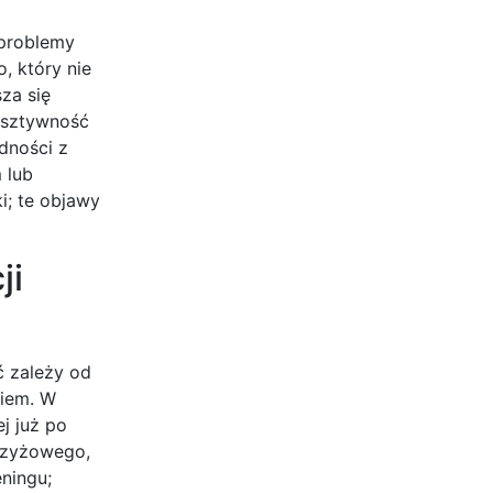
 problemy
, który nie
za się
 sztywność
dności z
 lub
i; te objawy
ji
ć zależy od
giem. W
j już po
krzyżowego,
ningu;