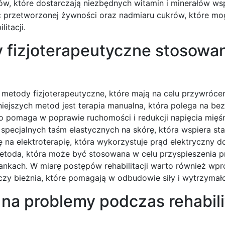
w, które dostarczają niezbędnych witamin i minerałów ws
ć przetworzonej żywności oraz nadmiaru cukrów, które mo
itacji.
y fizjoterapeutyczne stosowa
e metody fizjoterapeutyczne, które mają na celu przywrócen
rniejszych metod jest terapia manualna, która polega na b
co pomaga w poprawie ruchomości i redukcji napięcia mięś
ja specjalnych taśm elastycznych na skórę, która wspiera s
 na elektroterapię, która wykorzystuje prąd elektryczny d
a metoda, która może być stosowana w celu przyspieszenia 
nkach. W miarę postępów rehabilitacji warto również wp
czy bieżnia, które pomagają w odbudowie siły i wytrzymało
na problemy podczas rehabili