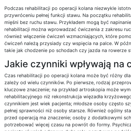
Podczas rehabilitacji po operacji kolana niezwykle ist
przywróceniu pełnej funkcji stawu. Na początku rehabilit
mięśni bez ruchu stawu. Przykładem mogą być napinani
rehabilitacji można wprowadzać ćwiczenia z zakresu ruch
również włączenie ćwiczeń wzmacniających, które pomo
ćwiczeń należą przysiady czy wspięcia na palce. W późni
takie jak chodzenie po schodach czy jazda na rowerze s
Jakie czynniki wpływają na c
Czas rehabilitacji po operacji kolana może być różny dl
zależy od wielu czynników. Po pierwsze, rodzaj przepr
kluczowe znaczenie; na przykład artroskopia może wym
rehabilitacyjnego niż rekonstrukcja więzadła krzyżoweg
czynnikiem jest wiek pacjenta; młodsze osoby często sz
pełnej sprawności niż osoby starsze. Również ogólny st
przed operacją ma znaczenie; osoby z dodatkowymi sc
potrzebować więcej czasu na powrót do formy. Psychic