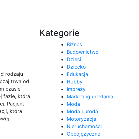
Kategorie
Biznes
Budownictwo
Dzieci
Dziecko
od rodzaju
Edukacja
yczaj trwa od
Hobby
ym czasie
Imprezy
 fazie, która
Marketing i reklama
ej. Pacjent
Moda
cji, która
Moda i uroda
owej.
Motoryzacja
Nieruchomości
Obcojęzyczne