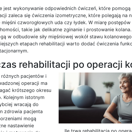
otne jest wykonywanie odpowiednich ćwiczeń, które pomogą
acji zaleca się ćwiczenia izometryczne, które polegają na 
e mięśni czworogłowych uda czy łydek. W miarę postępów
omości, takie jak delikatne zginanie i prostowanie kolana.
gą w odbudowie siły mięśniowej wokół stawu kolanowego.
ejszych etapach rehabilitacji warto dodać ćwiczenia funkc
tacjonarnym.
zas rehabilitacji po operacji 
a różnych pacjentów i
owadzonej operacji ma
agać krótszego okresu
o. Kolejnym istotnym
ybciej wracają do
an zdrowia pacjenta
horzeniami mogą
zne nastawienie
Ile trwa rehabilitacja po opera