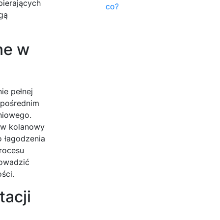
pierających
co?
gą
ne w
ie pełnej
ezpośrednim
niowego.
taw kolanowy
o łagodzenia
procesu
rowadzić
ści.
tacji