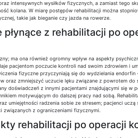
raz intensywnych wysiłków fizycznych, a zamiast tego sku
ność kolana. W miarę postępów rehabilitacji można stopni
nej, takie jak bieganie czy jazda na rowerze.
płynące z rehabilitacji po ope
izyczny; ma ona również ogromny wpływ na aspekty psychicz
daje pacjentom poczucie kontroli nad swoim zdrowiem i um
iczenia fizyczne przyczyniają się do wydzielania endorfi
ów oraz zmniejszyć uczucie lęku związane z powrotem do 
ny doświadczeń z innymi pacjentami znajdującymi się w 
nnikiem motywującym do dalszej pracy nad sobą. Rehabili
 umiejętności radzenia sobie ze stresem; pacjenci uczą s
 związanych z ograniczeniami fizycznymi.
ty rehabilitacji po operacji k