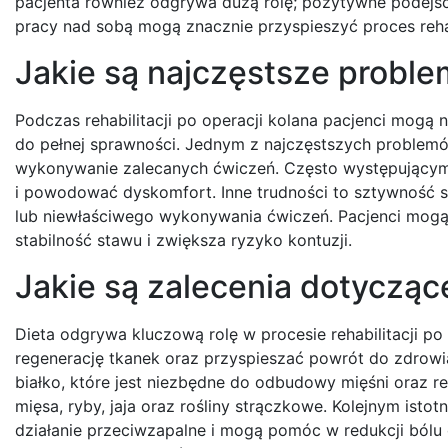
pacjenta również odgrywa dużą rolę; pozytywne podejśc
pracy nad sobą mogą znacznie przyspieszyć proces rehab
Jakie są najczęstsze problem
Podczas rehabilitacji po operacji kolana pacjenci mog
do pełnej sprawności. Jednym z najczęstszych problemó
wykonywanie zalecanych ćwiczeń. Często występującym 
i powodować dyskomfort. Inne trudności to sztywność s
lub niewłaściwego wykonywania ćwiczeń. Pacjenci mogą
stabilność stawu i zwiększa ryzyko kontuzji.
Jakie są zalecenia dotyczące
Dieta odgrywa kluczową rolę w procesie rehabilitacji p
regenerację tkanek oraz przyspieszać powrót do zdrowia
białko, które jest niezbędne do odbudowy mięśni oraz 
mięsa, ryby, jaja oraz rośliny strączkowe. Kolejnym is
działanie przeciwzapalne i mogą pomóc w redukcji bólu 