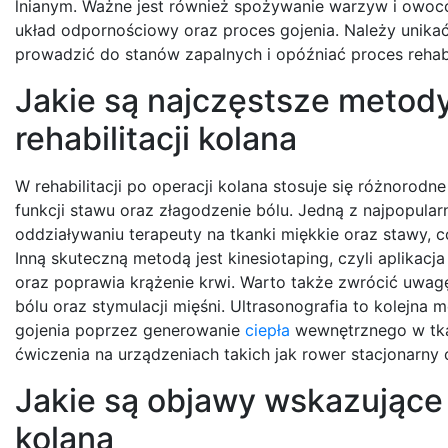
lnianym. Ważne jest również spożywanie warzyw i owocó
układ odpornościowy oraz proces gojenia. Należy unika
prowadzić do stanów zapalnych i opóźniać proces rehabil
Jakie są najczęstsze metod
rehabilitacji kolana
W rehabilitacji po operacji kolana stosuje się różnorodn
funkcji stawu oraz złagodzenie bólu. Jedną z najpopula
oddziaływaniu terapeuty na tkanki miękkie oraz stawy, 
Inną skuteczną metodą jest kinesiotaping, czyli aplikac
oraz poprawia krążenie krwi. Warto także zwrócić uwagę
bólu oraz stymulacji mięśni. Ultrasonografia to kolejn
gojenia poprzez generowanie
ciepła
wewnętrznego w tka
ćwiczenia na urządzeniach takich jak rower stacjonarny 
Jakie są objawy wskazujące 
kolana