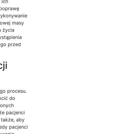
 ich
 poprawę
 wykonywanie
łowej masy
u życia
ystąpienia
 go przed
ji
ego procesu.
ócić do
conych
że pacjenci
 także, aby
edy pacjenci
owania