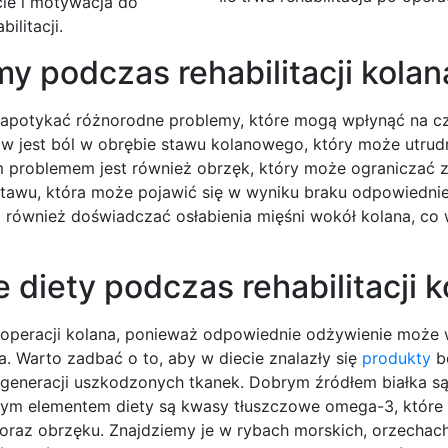
ie i motywacja do
ilitacji.
y podczas rehabilitacji kolan
ą napotykać różnorodne problemy, które mogą wpłynąć na 
w jest ból w obrębie stawu kolanowego, który może utrud
problemem jest również obrzęk, który może ograniczać z
tawu, która może pojawić się w wyniku braku odpowiedniej
 również doświadczać osłabienia mięśni wokół kolana, co
 diety podczas rehabilitacji 
o operacji kolana, ponieważ odpowiednie odżywienie może 
. Warto zadbać o to, aby w diecie znalazły się
produkty
b
regeneracji uszkodzonych tkanek. Dobrym źródłem białka s
totnym elementem diety są kwasy tłuszczowe omega-3, które
oraz obrzęku. Znajdziemy je w rybach morskich, orzechach