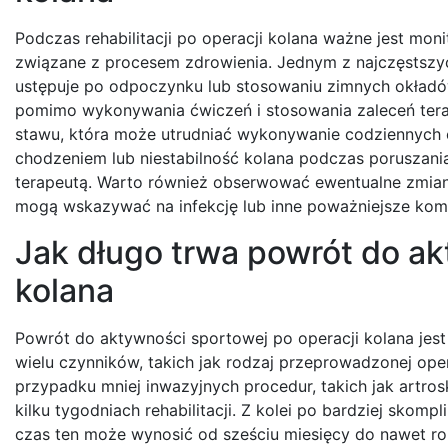
Podczas rehabilitacji po operacji kolana ważne jest m
związane z procesem zdrowienia. Jednym z najczęstszyc
ustępuje po odpoczynku lub stosowaniu zimnych okładów
pomimo wykonywania ćwiczeń i stosowania zaleceń tera
stawu, która może utrudniać wykonywanie codziennych cz
chodzeniem lub niestabilność kolana podczas poruszania
terapeutą. Warto również obserwować ewentualne zmiany
mogą wskazywać na infekcję lub inne poważniejsze komp
Jak długo trwa powrót do ak
kolana
Powrót do aktywności sportowej po operacji kolana jes
wielu czynników, takich jak rodzaj przeprowadzonej ope
przypadku mniej inwazyjnych procedur, takich jak artros
kilku tygodniach rehabilitacji. Z kolei po bardziej skom
czas ten może wynosić od sześciu miesięcy do nawet rok