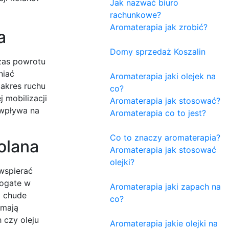
Jak nazwać biuro
rachunkowe?
Aromaterapia jak zrobić?
a
Domy sprzedaż Koszalin
czas powrotu
niać
Aromaterapia jaki olejek na
akres ruchu
co?
 mobilizacji
Aromaterapia jak stosować?
 wpływa na
Aromaterapia co to jest?
Co to znaczy aromaterapia?
kolana
Aromaterapia jak stosować
olejki?
wspierać
ogate w
Aromaterapia jaki zapach na
ą chude
co?
 mają
 czy oleju
Aromaterapia jakie olejki na