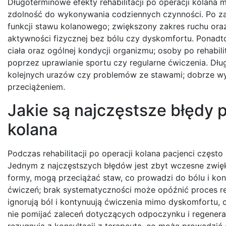
Długoterminowe efekty rehabilitacji po operacji kolana
zdolność do wykonywania codziennych czynności. Po za
funkcji stawu kolanowego; zwiększony zakres ruchu ora
aktywności fizycznej bez bólu czy dyskomfortu. Ponadt
ciała oraz ogólnej kondycji organizmu; osoby po rehabil
poprzez uprawianie sportu czy regularne ćwiczenia. Dłu
kolejnych urazów czy problemów ze stawami; dobrze wyt
przeciążeniem.
Jakie są najczęstsze błędy p
kolana
Podczas rehabilitacji po operacji kolana pacjenci częst
Jednym z najczęstszych błędów jest zbyt wczesne zwięk
formy, mogą przeciążać staw, co prowadzi do bólu i kon
ćwiczeń; brak systematyczności może opóźnić proces reha
ignorują ból i kontynuują ćwiczenia mimo dyskomfortu,
nie pomijać zaleceń dotyczących odpoczynku i regenera
rezygnują z konsultacji z terapeutą, co może prowadzi