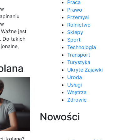
Praca
 w
Prawo
napinaniu
Przemysł
 w
Rolnictwo
 Ważne jest
Sklepy
 Do takich
Sport
jonalne,
Technologia
Transport
Turystyka
kolana
Ukryte Zajawki
Uroda
Usługi
Wnętrza
Zdrowie
Nowości
cji kolana?