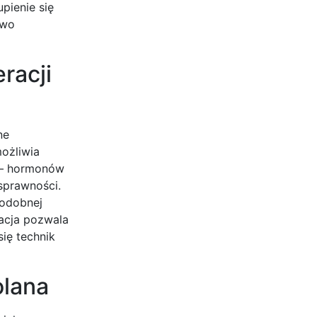
pienie się
owo
racji
ne
ożliwia
n – hormonów
sprawności.
podobnej
tacja pozwala
ię technik
olana