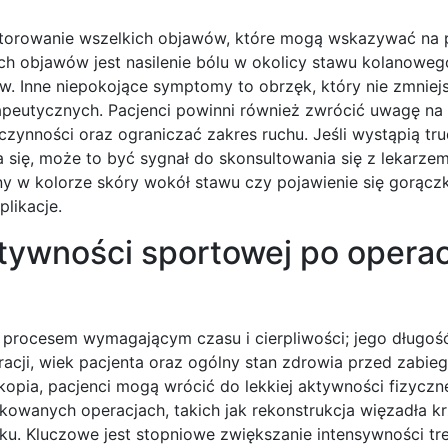
onitorowanie wszelkich objawów, które mogą wskazywać na
h objawów jest nasilenie bólu w okolicy stawu kolanowego
. Inne niepokojące symptomy to obrzęk, który nie zmniejs
peutycznych. Pacjenci powinni również zwrócić uwagę na
ynności oraz ograniczać zakres ruchu. Jeśli wystąpią tru
 się, może to być sygnał do skonsultowania się z lekarzem
 w kolorze skóry wokół stawu czy pojawienie się gorączk
likacje.
tywności sportowej po operac
t procesem wymagającym czasu i cierpliwości; jego długoś
racji, wiek pacjenta oraz ogólny stan zdrowia przed zabie
kopia, pacjenci mogą wrócić do lekkiej aktywności fizyczne
plikowanych operacjach, takich jak rekonstrukcja więzadła 
u. Kluczowe jest stopniowe zwiększanie intensywności tre