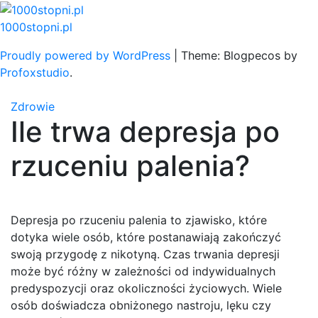
Skip
to
1000stopni.pl
content
Proudly powered by WordPress
|
Theme: Blogpecos by
Profoxstudio
.
Zdrowie
Ile trwa depresja po
rzuceniu palenia?
Depresja po rzuceniu palenia to zjawisko, które
dotyka wiele osób, które postanawiają zakończyć
swoją przygodę z nikotyną. Czas trwania depresji
może być różny w zależności od indywidualnych
predyspozycji oraz okoliczności życiowych. Wiele
osób doświadcza obniżonego nastroju, lęku czy