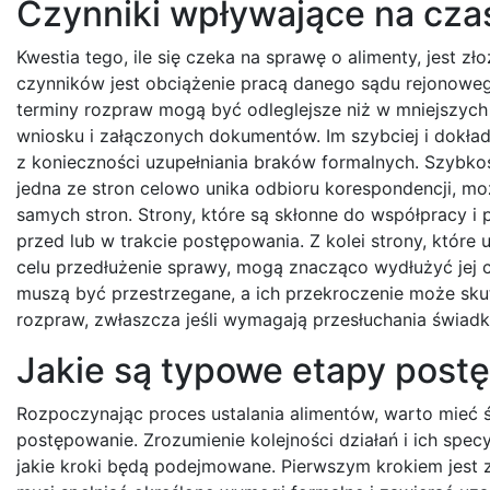
Czynniki wpływające na cza
Kwestia tego, ile się czeka na sprawę o alimenty, jest 
czynników jest obciążenie pracą danego sądu rejonowego
terminy rozpraw mogą być odleglejsze niż w mniejszych
wniosku i załączonych dokumentów. Im szybciej i dokła
z konieczności uzupełniania braków formalnych. Szybko
jedna ze stron celowo unika odbioru korespondencji, m
samych stron. Strony, które są skłonne do współpracy i
przed lub w trakcie postępowania. Z kolei strony, które
celu przedłużenie sprawy, mogą znacząco wydłużyć jej 
muszą być przestrzegane, a ich przekroczenie może s
rozpraw, zwłaszcza jeśli wymagają przesłuchania świad
Jakie są typowe etapy post
Rozpoczynając proces ustalania alimentów, warto mieć 
postępowanie. Zrozumienie kolejności działań i ich specyf
jakie kroki będą podejmowane. Pierwszym krokiem jest