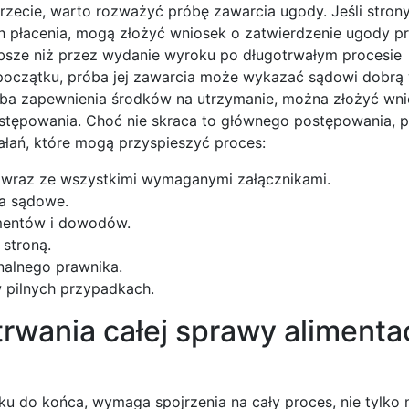
zecie, warto rozważyć próbę zawarcia ugody. Jeśli strony
h płacenia, mogą złożyć wniosek o zatwierdzenie ugody pr
bsze niż przez wydanie wyroku po długotrwałym procesie
oczątku, próba jej zawarcia może wykazać sądowi dobrą 
rzeba zapewnienia środków na utrzymanie, można złożyć wn
ostępowania. Choć nie skraca to głównego postępowania, 
iałań, które mogą przyspieszyć proces:
 wraz ze wszystkimi wymaganymi załącznikami.
a sądowe.
mentów i dowodów.
stroną.
nalnego prawnika.
 pilnych przypadkach.
rwania całej sprawy alimenta
tku do końca, wymaga spojrzenia na cały proces, nie tylko