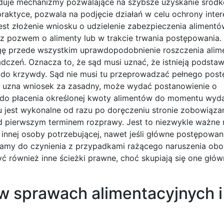
ewiduje mechanizmy pozwalające na szybsze uzyskanie środ
w praktyce, pozwala na podjęcie działań w celu ochrony int
est złożenie wniosku o udzielenie zabezpieczenia aliment
z pozwem o alimenty lub w trakcie trwania postępowania.
gę przede wszystkim uprawdopodobnienie roszczenia alim
adczeń. Oznacza to, że sąd musi uznać, że istnieją podsta
y do krzywdy. Sąd nie musi tu przeprowadzać pełnego pos
 uzna wniosek za zasadny, może wydać postanowienie o
 do płacenia określonej kwoty alimentów do momentu wyd
jest wykonalne od razu po doręczeniu stronie zobowiązan
pierwszym terminem rozprawy. Jest to niezwykle ważne 
innej osoby potrzebującej, nawet jeśli główne postępowan
 mamy do czynienia z przypadkami rażącego naruszenia ob
 również inne ścieżki prawne, choć skupiają się one głów
 sprawach alimentacyjnych i