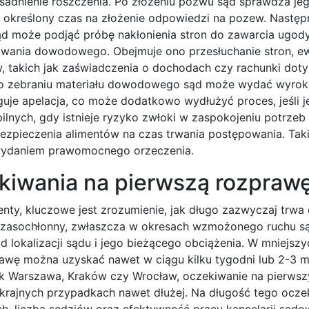
asadnienie roszczenia. Po złożeniu pozwu sąd sprawdza je
ma określony czas na złożenie odpowiedzi na pozew. Następ
d może podjąć próbę nakłonienia stron do zawarcia ugody.
owania dowodowego. Obejmuje ono przesłuchanie stron, ew
, takich jak zaświadczenia o dochodach czy rachunki dot
Po zebraniu materiału dowodowego sąd może wydać wyrok
guje apelacja, co może dodatkowo wydłużyć proces, jeśli j
pilnych, gdy istnieje ryzyko zwłoki w zaspokojeniu potrzeb
bezpieczenia alimentów na czas trwania postępowania. Tak
 wydaniem prawomocnego orzeczenia.
ekiwania na pierwszą rozpraw
enty, kluczowe jest zrozumienie, jak długo zazwyczaj trwa
ej czasochłonny, zwłaszcza w okresach wzmożonego ruchu 
 lokalizacji sądu i jego bieżącego obciążenia. W mniejszy
rawę można uzyskać nawet w ciągu kilku tygodni lub 2-3 m
ak Warszawa, Kraków czy Wrocław, oczekiwanie na pierwsz
krajnych przypadkach nawet dłużej. Na długość tego ocze
, liczba sędziów oraz efektywność pracy kancelarii sąd