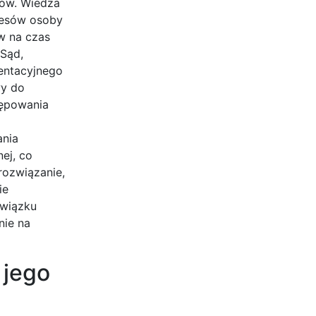
ków. Wiedza
eresów osoby
ów na czas
 Sąd,
entacyjnego
wy do
tępowania
ania
ej, co
rozwiązanie,
ie
owiązku
nie na
 jego