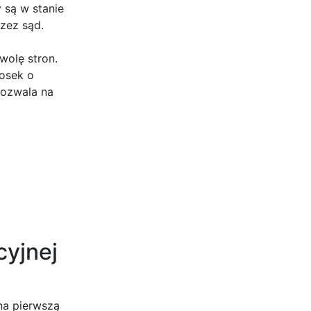
 są w stanie
zez sąd.
wolę stron.
iosek o
pozwala na
cyjnej
 na pierwszą