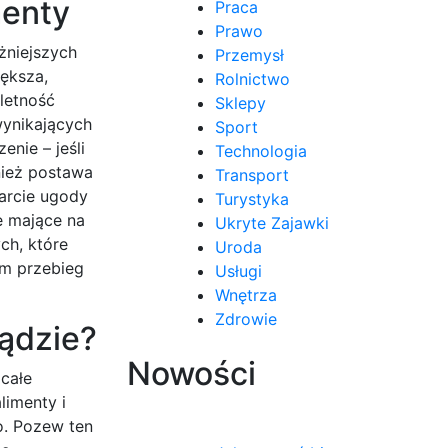
menty
Praca
Prawo
żniejszych
Przemysł
ększa,
Rolnictwo
letność
Sklepy
wynikających
Sport
nie – jeśli
Technologia
nież postawa
Transport
arcie ugody
Turystyka
e mające na
Ukryte Zajawki
ch, które
Uroda
m przebieg
Usługi
Wnętrza
Zdrowie
ądzie?
Nowości
całe
limenty i
o. Pozew ten