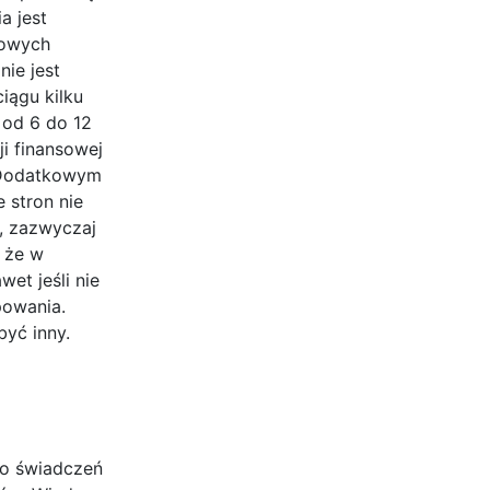
a jest
kowych
nie jest
iągu kilku
 od 6 do 12
i finansowej
. Dodatkowym
 stron nie
a, zazwyczaj
, że w
et jeśli nie
powania.
być inny.
do świadczeń