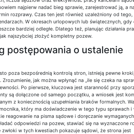
owiem najpierw nadać bieg sprawie, zarejestrować ją, a n
min rozprawy. Czas ten jest również uzależniony od tego,
endarzach. W okresach urlopowych lub świątecznych, gdy
zcze bardziej odległe. Dlatego też, planując działania pr
, jak najszybciej złożyć kompletny pozew.
g postępowania o ustalenie
o poza bezpośrednią kontrolą stron, istnieją pewne kroki,
. Zrozumienie, jak można wpłynąć na „ile się czeka na spr
ewności. Po pierwsze, kluczowa jest staranność przy spor
ty są dołączone od samego początku, a wniosek jest kom
nym z koniecznością uzupełniania braków formalnych. W
ocnika, który ma doświadczenie w tego typu sprawach i w
kie reagowanie na pisma sądowe i doręczanie wymaganych
ładać odpowiedzi na pozew, stawiać się na wyznaczone r
zwłoki w tych kwestiach pokazuje sądowi, że strona jest