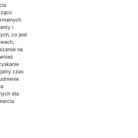
cia
cząco
ormalnych
enty i
ch, co jest
awach,
szanse na
ównież
zyskanie
jalny czas
udnienie
ia
nych dla
warcia