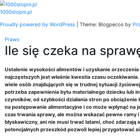
Skip
to
1000stopni.pl
content
Proudly powered by WordPress
|
Theme: Blogpecos by
Pr
Prawo
Ile się czeka na spraw
Ustalenie wysokości alimentów i uzyskanie orzeczenia 
najczęstszych jest właśnie kwestia czasu oczekiwania. „
wiele osób znajdujących się w trudnej sytuacji życiowe
potrzeba zapewnienia bytu materialnego dziecku lub in
czynników, od szybkości działania stron po obciążenie 
na postępowanie alimentacyjne i co może wpłynąć na je
czas trwania sprawy, ale można wskazać pewne ramy i c
błyskawiczny, ani nie musi trwać latami, choć zdarzają
potencjalnych przeszkód pozwoli lepiej przygotować si