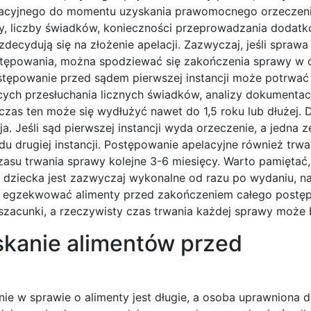
tacyjnego do momentu uzyskania prawomocnego orzeczeni
wy, liczby świadków, konieczności przeprowadzania dodat
decydują się na złożenie apelacji. Zazwyczaj, jeśli sprawa 
ostępowania, można spodziewać się zakończenia sprawy w c
ostępowanie przed sądem pierwszej instancji może potrwać
ych przesłuchania licznych świadków, analizy dokumentacj
 czas ten może się wydłużyć nawet do 1,5 roku lub dłużej
 Jeśli sąd pierwszej instancji wyda orzeczenie, a jedna ze
u drugiej instancji. Postępowanie apelacyjne również trw
zasu trwania sprawy kolejne 3-6 miesięcy. Warto pamiętać
dziecka jest zazwyczaj wykonalne od razu po wydaniu, naw
ć egzekwować alimenty przed zakończeniem całego postę
szacunki, a rzeczywisty czas trwania każdej sprawy może 
skanie alimentów przed
e w sprawie o alimenty jest długie, a osoba uprawniona 