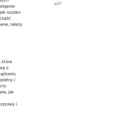
co?
astępnie
 jak szybko
 część
awne, należy
 które
awę o
ządzaniu
pletny i
arto
ie, jak
ozprawy i