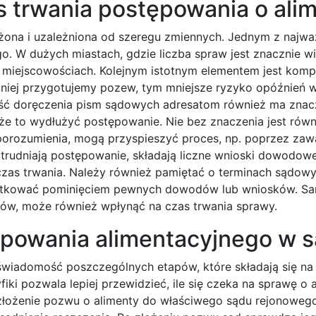
s trwania postępowania o ali
złożona i uzależniona od szeregu zmiennych. Jednym z najwa
. W dużych miastach, gdzie liczba spraw jest znacznie wi
 miejscowościach. Kolejnym istotnym elementem jest komp
dniej przygotujemy pozew, tym mniejsze ryzyko opóźnień 
ść doręczenia pism sądowych adresatom również ma znacze
oże to wydłużyć postępowanie. Nie bez znaczenia jest rów
 porozumienia, mogą przyspieszyć proces, np. poprzez zaw
 utrudniają postępowanie, składają liczne wnioski dowodow
czas trwania. Należy również pamiętać o terminach sądowy
kutkować pominięciem pewnych dowodów lub wniosków. Sa
ków, może również wpłynąć na czas trwania sprawy.
ępowania alimentacyjnego w s
świadomość poszczególnych etapów, które składają się na 
iki pozwala lepiej przewidzieć, ile się czeka na sprawę o a
 złożenie pozwu o alimenty do właściwego sądu rejonoweg