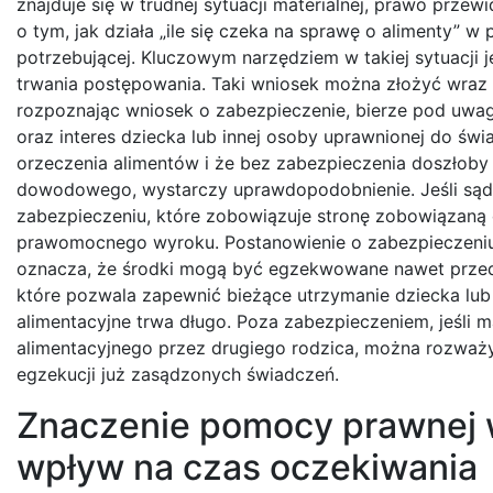
znajduje się w trudnej sytuacji materialnej, prawo prz
o tym, jak działa „ile się czeka na sprawę o alimenty” 
potrzebującej. Kluczowym narzędziem w takiej sytuacji j
trwania postępowania. Taki wniosek można złożyć wraz 
rozpoznając wniosek o zabezpieczenie, bierze pod uwa
oraz interes dziecka lub innej osoby uprawnionej do świ
orzeczenia alimentów i że bez zabezpieczenia doszłob
dowodowego, wystarczy uprawdopodobnienie. Jeśli sąd
zabezpieczeniu, które zobowiązuje stronę zobowiązaną
prawomocnego wyroku. Postanowienie o zabezpieczeniu 
oznacza, że środki mogą być egzekwowane nawet przed 
które pozwala zapewnić bieżące utrzymanie dziecka lub 
alimentacyjne trwa długo. Poza zabezpieczeniem, jeśli
alimentacyjnego przez drugiego rodzica, można rozważyć
egzekucji już zasądzonych świadczeń.
Znaczenie pomocy prawnej w
wpływ na czas oczekiwania