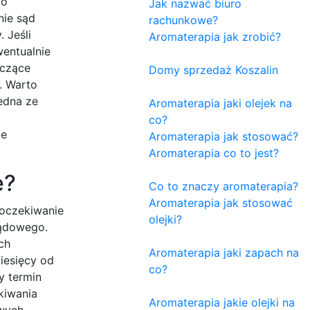
go
Jak nazwać biuro
nie sąd
rachunkowe?
 Jeśli
Aromaterapia jak zrobić?
entualnie
yczące
Domy sprzedaż Koszalin
. Warto
edna ze
Aromaterapia jaki olejek na
co?
ie
Aromaterapia jak stosować?
Aromaterapia co to jest?
ę?
Co to znaczy aromaterapia?
Aromaterapia jak stosować
 oczekiwanie
olejki?
sądowego.
ch
Aromaterapia jaki zapach na
iesięcy od
co?
y termin
kiwania
Aromaterapia jakie olejki na
owych