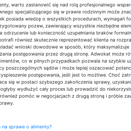
menty, warto zastanowić się nad rolą profesjonalnego wspar
awnego specjalizującego się w prawie rodzinnym może zna
wnik posiada wiedzę o wszystkich procedurach, wymagań f
rzygotowany pozew, zawierający wszystkie niezbędne elem
odrzucenie lub konieczność uzupełniania braków formalny
otrafi również skutecznie reprezentować klienta na rozpr
kładać wnioski dowodowe w sposób, który maksymalizuje 
użania postępowania przez drugą stronę. Adwokat może r
alimentów, co w pilnych przypadkach pozwala na szybkie u
acy poszczególnych sądów i może lepiej oszacować potenc
yspieszenie postępowania, jeśli jest to możliwe. Choć zatr
raca się w postaci szybszego zakończenia sprawy, uzyskan
 mogłyby wydłużyć cały proces lub prowadzić do niekorzyst
 również pomóc w negocjacjach z drugą stroną i próbie za
prawy.
ka na sprawe o alimenty?