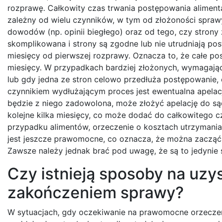
rozprawę. Całkowity czas trwania postępowania alimen
zależny od wielu czynników, w tym od złożoności spra
dowodów (np. opinii biegłego) oraz od tego, czy strony z
skomplikowana i strony są zgodne lub nie utrudniają p
miesięcy od pierwszej rozprawy. Oznacza to, że całe p
miesięcy. W przypadkach bardziej złożonych, wymagając
lub gdy jedna ze stron celowo przedłuża postępowanie,
czynnikiem wydłużającym proces jest ewentualna apelacja.
będzie z niego zadowolona, może złożyć apelację do sąd
kolejne kilka miesięcy, co może dodać do całkowitego c
przypadku alimentów, orzeczenie o kosztach utrzymania 
jest jeszcze prawomocne, co oznacza, że można zaczą
Zawsze należy jednak brać pod uwagę, że są to jedynie 
Czy istnieją sposoby na uzy
zakończeniem sprawy?
W sytuacjach, gdy oczekiwanie na prawomocne orzeczeni