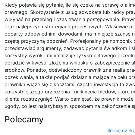
Kiedy pojawia się pytanie, ile się czeka na sprawę o ali
prawnego. Skorzystanie z usług adwokata lub radcy pr
wpłynąć na przebieg i czas trwania postępowania. Pra
oraz najlepszych strategiach procesowych. Właściwie p
poparty odpowiednimi dowodami, ma mniejsze szanse na 
częstą przyczyną opóźnień. Profesjonalny pełnomocnik p
przedstawiać argumenty, zadawać pytania świadkom i s
korzystny wyrok i minimalizuje ryzyko celowego przedł
doradzić w kwestii złożenia wniosku o zabezpieczenie 
środków. Ponadto, doświadczony prawnik zna realia pr
oczekiwania, a także podjąć działania mające na celu prz
prawnika wiąże się z kosztami, często inwestycja ta zw
korzystniejszego orzeczenia i uniknięcia błędów, które
klienta rozstrzygnięć. Warto pamiętać, że prawnik może
ugody, co jest najszybszym sposobem na zakończenie s
Polecamy
Ile się cze