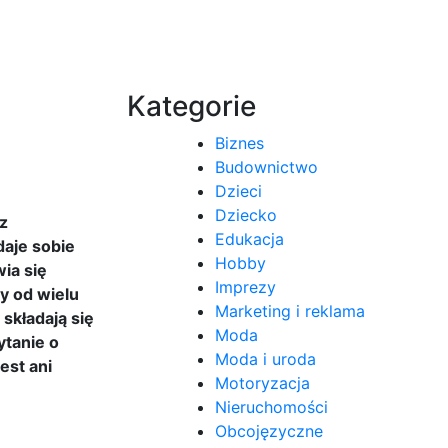
Kategorie
Biznes
Budownictwo
Dzieci
Dziecko
z
Edukacja
daje sobie
Hobby
ia się
Imprezy
y od wielu
Marketing i reklama
składają się
Moda
ytanie o
Moda i uroda
est ani
Motoryzacja
Nieruchomości
Obcojęzyczne