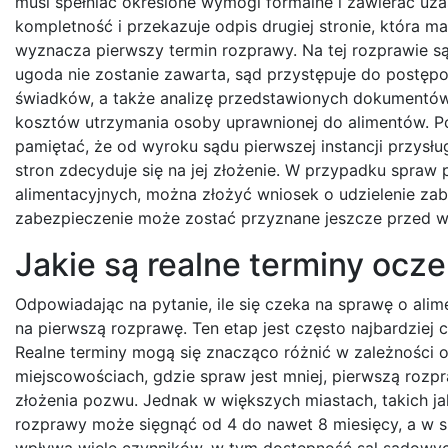
musi spełniać określone wymogi formalne i zawierać uz
kompletność i przekazuje odpis drugiej stronie, która 
wyznacza pierwszy termin rozprawy. Na tej rozprawie są
ugoda nie zostanie zawarta, sąd przystępuje do postęp
świadków, a także analizę przedstawionych dokumentów
kosztów utrzymania osoby uprawnionej do alimentów. 
pamiętać, że od wyroku sądu pierwszej instancji przysłu
stron zdecyduje się na jej złożenie. W przypadku spraw 
alimentacyjnych, można złożyć wniosek o udzielenie za
zabezpieczenie może zostać przyznane jeszcze przed
Jakie są realne terminy ocz
Odpowiadając na pytanie, ile się czeka na sprawę o alim
na pierwszą rozprawę. Ten etap jest często najbardzi
Realne terminy mogą się znacząco różnić w zależności od
miejscowościach, gdzie spraw jest mniej, pierwszą rozp
złożenia pozwu. Jednak w większych miastach, takich j
rozprawy może sięgnąć od 4 do nawet 8 miesięcy, a w s
wpływa wiele czynników, w tym dostępność sal sądowych