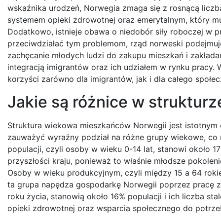
wskaźnika urodzeń, Norwegia zmaga się z rosnącą liczb
systemem opieki zdrowotnej oraz emerytalnym, który mu
Dodatkowo, istnieje obawa o niedobór siły roboczej w 
przeciwdziałać tym problemom, rząd norweski podejmuje
zachęcanie młodych ludzi do zakupu mieszkań i zakłada
integracją imigrantów oraz ich udziałem w rynku pracy. 
korzyści zarówno dla imigrantów, jak i dla całego społ
Jakie są różnice w struktu
Struktura wiekowa mieszkańców Norwegii jest istotnym
zauważyć wyraźny podział na różne grupy wiekowe, co 
populacji, czyli osoby w wieku 0-14 lat, stanowi około 1
przyszłości kraju, ponieważ to właśnie młodsze pokolen
Osoby w wieku produkcyjnym, czyli między 15 a 64 rokie
ta grupa napędza gospodarkę Norwegii poprzez pracę z
roku życia, stanowią około 16% populacji i ich liczba s
opieki zdrowotnej oraz wsparcia społecznego do potrze