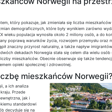
eszkańców Norwegii na przestr
em, który pokazuje, jak zmieniała się liczba mieszkańców
e zmian demograficznych, które były wynikiem zarówno wyd
X wieku populacja wynosiła około 2 miliony osób, a do koń
wany poprawą warunków życia, rozwojem przemysłu oraz m
ąpił znaczny przyrost naturalny, a także napływ imigrantów
h dwóch dekadach Norwegia stała się celem dla wielu osób
 liczby mieszkańców. Obecnie obserwuje się także tendencj
emem opieki społecznej i zdrowotnej.
 liczbę mieszkańców Norwegii
, a ich analiza
kraju. Przede
wnętrzna, jak i
okiemu standardowi
ób decyduje się na