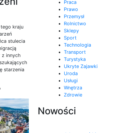
zeni
Praca
Prawo
Przemysł
Rolnictwo
 tego kraju
Sklepy
arzeń
Sport
ca stulecia
Technologia
igracją
Transport
 z innych
Turystyka
 szukających
Ukryte Zajawki
ę starzenia
Uroda
Usługi
?
Wnętrza
Zdrowie
Nowości