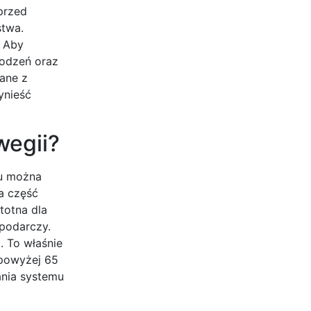
przed
stwa.
. Aby
rodzeń oraz
ane z
ynieść
wegii?
ku można
a część
totna dla
spodarczy.
. To właśnie
 powyżej 65
ania systemu