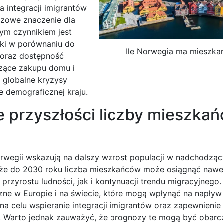
a integracji imigrantów
czowe znaczenie dla
nym czynnikiem jest
iski w porównaniu do
Ile Norwegia ma mieszk
 oraz dostępność
zące zakupu domu i
 globalne kryzysy
e demograficznej kraju.
e przyszłości liczby mieszka
wegii wskazują na dalszy wzrost populacji w nadchodzący
, że do 2030 roku liczba mieszkańców może osiągnąć nawe
rzyrostu ludności, jak i kontynuacji trendu migracyjnego.
zne w Europie i na świecie, które mogą wpłynąć na napływ
na celu wspieranie integracji imigrantów oraz zapewnienie
. Warto jednak zauważyć, że prognozy te mogą być obarc