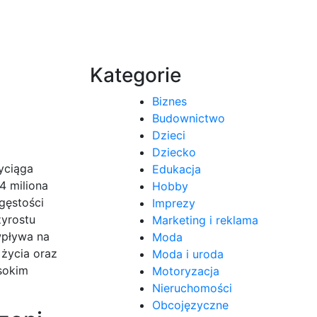
Kategorie
Biznes
Budownictwo
Dzieci
Dziecko
yciąga
Edukacja
4 miliona
Hobby
gęstości
Imprezy
zyrostu
Marketing i reklama
wpływa na
Moda
życia oraz
Moda i uroda
sokim
Motoryzacja
Nieruchomości
Obcojęzyczne