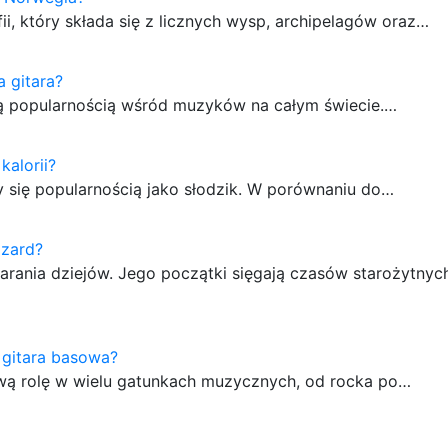
i, który składa się z licznych wysp, archipelagów oraz…
a gitara?
mną popularnością wśród muzyków na całym świecie.…
kalorii?
y się popularnością jako słodzik. W porównaniu do…
azard?
arania dziejów. Jego początki sięgają czasów starożytnych 
a gitara basowa?
ową rolę w wielu gatunkach muzycznych, od rocka po…