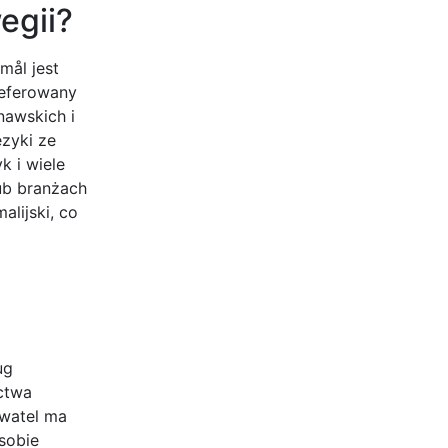
egii?
mål jest
referowany
nawskich i
ęzyki ze
k i wiele
ub branżach
alijski, co
ug
ictwa
ywatel ma
sobie