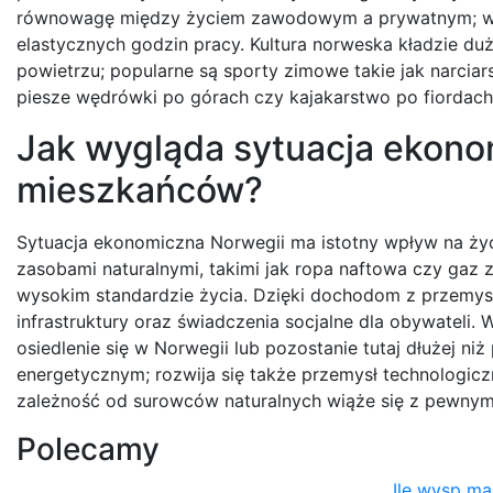
równowagę między życiem zawodowym a prywatnym; wiel
elastycznych godzin pracy. Kultura norweska kładzie du
powietrzu; popularne są sporty zimowe takie jak narcia
piesze wędrówki po górach czy kajakarstwo po fiordach
Jak wygląda sytuacja ekonom
mieszkańców?
Sytuacja ekonomiczna Norwegii ma istotny wpływ na życi
zasobami naturalnymi, takimi jak ropa naftowa czy gaz z
wysokim standardzie życia. Dzięki dochodom z przem
infrastruktury oraz świadczenia socjalne dla obywateli.
osiedlenie się w Norwegii lub pozostanie tutaj dłużej ni
energetycznym; rozwija się także przemysł technologicz
zależność od surowców naturalnych wiąże się z pewny
Polecamy
Ile wysp m