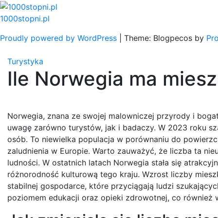
Skip
to
1000stopni.pl
content
Proudly powered by WordPress
|
Theme: Blogpecos by
Pr
Turystyka
Ile Norwegia ma mies
Norwegia, znana ze swojej malowniczej przyrody i bogate
uwagę zarówno turystów, jak i badaczy. W 2023 roku sza
osób. To niewielka populacja w porównaniu do powierzch
zaludnienia w Europie. Warto zauważyć, że liczba ta nie
ludności. W ostatnich latach Norwegia stała się atrakcy
różnorodność kulturową tego kraju. Wzrost liczby mie
stabilnej gospodarce, które przyciągają ludzi szukając
poziomem edukacji oraz opieki zdrowotnej, co również wp