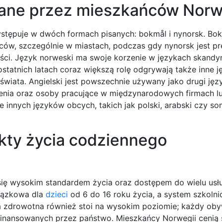
wane przez mieszkańców Norw
stępuje w dwóch formach pisanych: bokmål i nynorsk. Bok
ców, szczególnie w miastach, podczas gdy nynorsk jest p
ości. Język norweski ma swoje korzenie w językach skandy
statnich latach coraz większą rolę odgrywają także inne j
wiata. Angielski jest powszechnie używany jako drugi języ
lenia oraz osoby pracujące w międzynarodowych firmach l
innych języków obcych, takich jak polski, arabski czy som
ekty życia codziennego
się wysokim standardem życia oraz dostępem do wielu usł
wiązkowa dla
dzieci
od 6 do 16 roku życia, a system szkoln
a zdrowotna również stoi na wysokim poziomie; każdy ob
finansowanych przez państwo. Mieszkańcy Norwegii cenią 