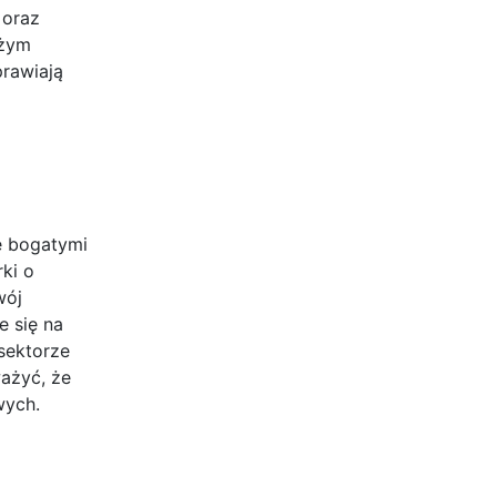
 oraz
eżym
prawiają
e bogatymi
ki o
wój
e się na
 sektorze
ważyć, że
wych.