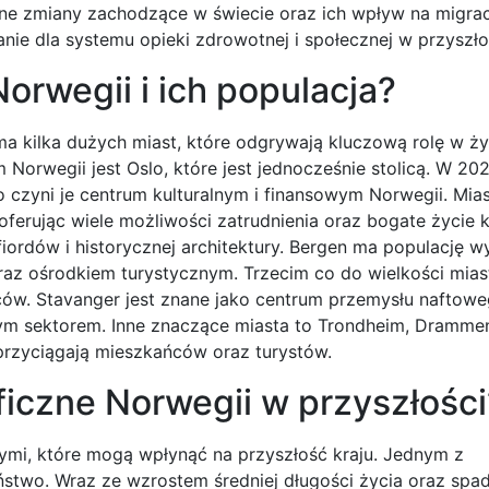
 zmiany zachodzące w świecie oraz ich wpływ na migracj
e dla systemu opieki zdrowotnej i społecznej w przyszło
orwegii i ich populacja?
ma kilka dużych miast, które odgrywają kluczową rolę w ży
orwegii jest Oslo, które jest jednocześnie stolicą. W 20
 czyni je centrum kulturalnym i finansowym Norwegii. Mias
 oferując wiele możliwości zatrudnienia oraz bogate życie k
iordów i historycznej architektury. Bergen ma populację 
az ośrodkiem turystycznym. Trzecim co do wielkości mias
ńców. Stavanger jest znane jako centrum przemysłu naftow
tym sektorem. Inne znaczące miasta to Trondheim, Dramme
 przyciągają mieszkańców oraz turystów.
iczne Norwegii w przyszłości
mi, które mogą wpłynąć na przyszłość kraju. Jednym z
ństwo. Wraz ze wzrostem średniej długości życia oraz spa