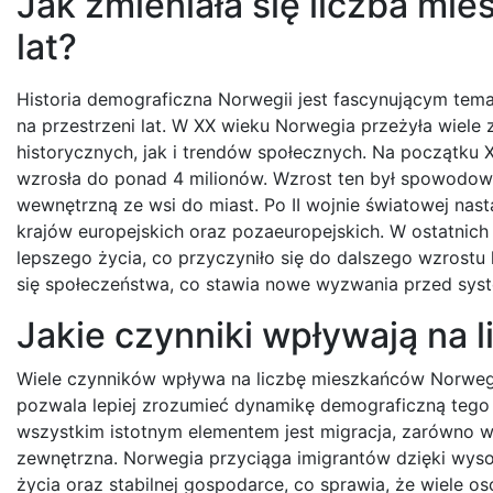
Jak zmieniała się liczba mi
lat?
Historia demograficzna Norwegii jest fascynującym temat
na przestrzeni lat. W XX wieku Norwegia przeżyła wiel
historycznych, jak i trendów społecznych. Na początku X
wzrosła do ponad 4 milionów. Wzrost ten był spowodo
wewnętrzną ze wsi do miast. Po II wojnie światowej nast
krajów europejskich oraz pozaeuropejskich. W ostatnic
lepszego życia, co przyczyniło się do dalszego wzrostu
się społeczeństwa, co stawia nowe wyzwania przed syst
Jakie czynniki wpływają na
Wiele czynników wpływa na liczbę mieszkańców Norwegii
pozwala lepiej zrozumieć dynamikę demograficzną tego 
wszystkim istotnym elementem jest migracja, zarówno we
zewnętrzna. Norwegia przyciąga imigrantów dzięki wys
życia oraz stabilnej gospodarce, co sprawia, że wiele os