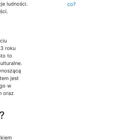
e ludności.
co?
ści.
ciu
23 roku
to to
ulturalne.
wynoszącą
tem jest
ego w
n oraz
?
dkiem