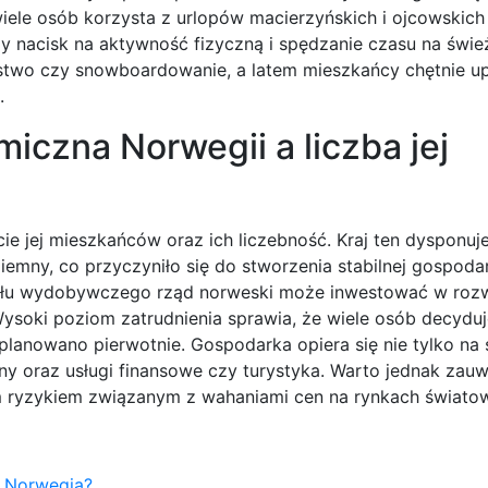
e osób korzysta z urlopów macierzyńskich i ojcowskich
ży nacisk na aktywność fizyczną i spędzanie czasu na świ
rstwo czy snowboardowanie, a latem mieszkańcy chętnie u
.
iczna Norwegii a liczba jej
e jej mieszkańców oraz ich liczebność. Kraj ten dysponuj
iemny, co przyczyniło się do stworzenia stabilnej gospodar
ysłu wydobywczego rząd norweski może inwestować w roz
 Wysoki poziom zatrudnienia sprawia, że wiele osób decyduj
ż planowano pierwotnie. Gospodarka opiera się nie tylko na
ny oraz usługi finansowe czy turystyka. Warto jednak zau
m ryzykiem związanym z wahaniami cen na rynkach świato
a Norwegia?