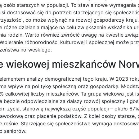
ą osób starszych w populacji. To stawia nowe wymagania 
si dostosować się do potrzeb starzejącego się społeczeń
przyszłości, co może wpłynąć na rozwój gospodarczy kraju
 różne działania mające na celu zwiększenie wskaźnika u
nia rodzin. Warto również zwrócić uwagę na kwestie związ
Wspieranie różnorodności kulturowej i społecznej może prz
eczeństwa norweskiego.
rze wiekowej mieszkańców Nor
 elementem analizy demograficznej tego kraju. W 2023 ro
ma wpływ na politykę społeczną oraz gospodarkę. Młodsz
7% całkowitej liczby mieszkańców. Ta grupa wiekowa jest is
ie będzie odpowiedzialne za dalszy rozwój społeczny i go
m życia, stanowią największą część populacji – około 67%
awodową oraz płacenie podatków. Z kolei osoby starsze,
tale rośnie. Starzejące się społeczeństwo wymaga dostosow
b seniorów.