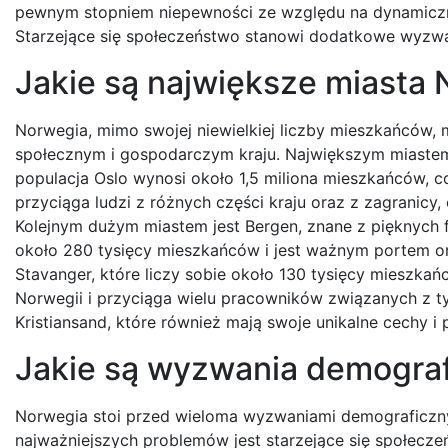
pewnym stopniem niepewności ze względu na dynamiczne
Starzejące się społeczeństwo stanowi dodatkowe wyzwani
Jakie są największe miasta N
Norwegia, mimo swojej niewielkiej liczby mieszkańców, 
społecznym i gospodarczym kraju. Największym miastem N
populacja Oslo wynosi około 1,5 miliona mieszkańców, co
przyciąga ludzi z różnych części kraju oraz z zagranicy,
Kolejnym dużym miastem jest Bergen, znane z pięknych f
około 280 tysięcy mieszkańców i jest ważnym portem or
Stavanger, które liczy sobie około 130 tysięcy mieszka
Norwegii i przyciąga wielu pracowników związanych z 
Kristiansand, które również mają swoje unikalne cechy i
Jakie są wyzwania demograf
Norwegia stoi przed wieloma wyzwaniami demograficzny
najważniejszych problemów jest starzejące się społecze