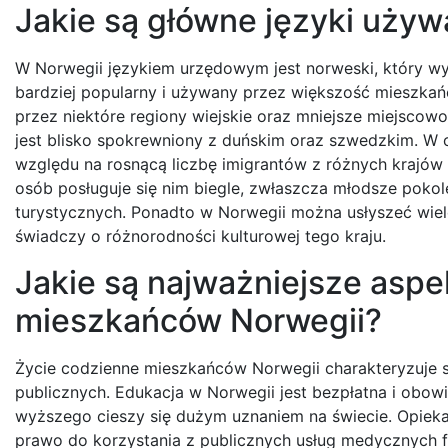
Jakie są główne języki uży
W Norwegii językiem urzędowym jest norweski, który wy
bardziej popularny i używany przez większość mieszkań
przez niektóre regiony wiejskie oraz mniejsze miejscow
jest blisko spokrewniony z duńskim oraz szwedzkim. W o
względu na rosnącą liczbę imigrantów z różnych krajów ś
osób posługuje się nim biegle, zwłaszcza młodsze poko
turystycznych. Ponadto w Norwegii można usłyszeć wiele 
świadczy o różnorodności kulturowej tego kraju.
Jakie są najważniejsze asp
mieszkańców Norwegii?
Życie codzienne mieszkańców Norwegii charakteryzuje 
publicznych. Edukacja w Norwegii jest bezpłatna i obo
wyższego cieszy się dużym uznaniem na świecie. Opiek
prawo do korzystania z publicznych usług medycznych 