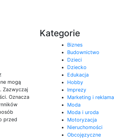
Kategorie
Biznes
Budownictwo
Dzieci
Dziecko
z
Edukacja
czne mogą
Hobby
e. Zazwyczaj
Imprezy
ści. Oznacza
Marketing i reklama
zynników
Moda
sposób
Moda i uroda
o przed
Motoryzacja
Nieruchomości
Obcojęzyczne