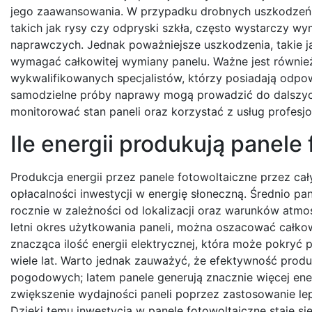
jego zaawansowania. W przypadku drobnych uszkodzeń
takich jak rysy czy odpryski szkła, często wystarczy w
naprawczych. Jednak poważniejsze uszkodzenia, takie j
wymagać całkowitej wymiany panelu. Ważne jest równie
wykwalifikowanych specjalistów, którzy posiadają odpow
samodzielne próby naprawy mogą prowadzić do dalszych 
monitorować stan paneli oraz korzystać z usług profesj
Ile energii produkują panele
Produkcja energii przez panele fotowoltaiczne przez ca
opłacalności inwestycji w energię słoneczną. Średni
rocznie w zależności od lokalizacji oraz warunków atmo
letni okres użytkowania paneli, można oszacować całko
znacząca ilość energii elektrycznej, która może pokr
wiele lat. Warto jednak zauważyć, że efektywność produ
pogodowych; latem panele generują znacznie więcej ene
zwiększenie wydajności paneli poprzez zastosowanie le
Dzięki temu inwestycja w panele fotowoltaiczne staje si