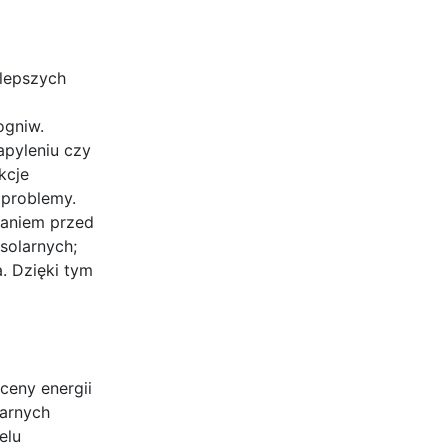
jlepszych
ogniw.
apyleniu czy
kcje
 problemy.
waniem przed
solarnych;
. Dzięki tym
 ceny energii
larnych
elu