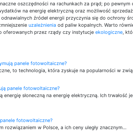
naczne oszczędności na rachunkach za prąd; po pewnym 
e wydatków na energię elektryczną oraz możliwość sprzed
z odnawialnych źródeł energii przyczynia się do ochrony ś
zmniejszenie
uzależnienia
od paliw kopalnych. Warto równi
 oferowanych przez rządy czy instytucje
ekologiczne
, kt
rzymują panele fotowoltaiczne?
czne, to technologia, która zyskuje na popularności w zwi
ują panele fotowoltaiczne?
ą energię słoneczną na energię elektryczną. Ich trwałość je
a panele fotowoltaiczne?
nym rozwiązaniem w Polsce, a ich ceny uległy znacznym…