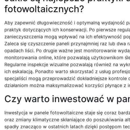
fotowoltaicznych?
Aby zapewnić długowieczność i optymalną wydajność pane
praktyk dotyczących ich konserwacji. Po pierwsze regular
zanieczyszczenia mogą wpływać na ich efektywność pop
Zaleca się czyszczenie paneli przynajmniej raz lub dwa
opadach liści. Po drugie ważne jest monitorowanie wyd
monitorowania online, które pozwalają użytkownikom śle
Regularne inspekcje wizualne pozwalają również na w
ich eskalacją. Ponadto warto skorzystać z usług profes
specjaliści mogą przeprowadzić dokładniejsze kontrole
działaniom można maksymalizować korzyści płynące z inw
Czy warto inwestować w pan
Inwestycja w panele fotowoltaiczne staje się coraz bardz
oraz zmiany klimatyczne skłaniające do poszukiwania alt
spadły znacząco w ostatnich latach dzięki postępom tec