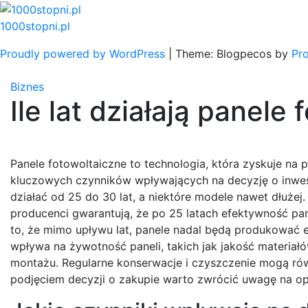
Skip
to
1000stopni.pl
content
Proudly powered by WordPress
|
Theme: Blogpecos by
Pr
Biznes
Ile lat działają panele
Panele fotowoltaiczne to technologia, która zyskuje na p
kluczowych czynników wpływających na decyzję o inwes
działać od 25 do 30 lat, a niektóre modele nawet dłuże
producenci gwarantują, że po 25 latach efektywność pa
to, że mimo upływu lat, panele nadal będą produkować e
wpływa na żywotność paneli, takich jak jakość materiał
montażu. Regularne konserwacje i czyszczenie mogą rów
podjęciem decyzji o zakupie warto zwrócić uwagę na opi