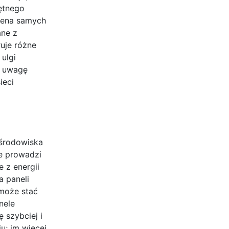
iętnego
cena samych
ane z
uje różne
 ulgi
d uwagę
ieci
 środowiska
ie prowadzi
 z energii
a paneli
może stać
nele
 szybciej i
u; im więcej