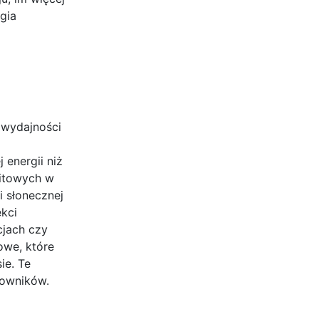
gia
 wydajności
 energii niż
kitowych w
i słonecznej
ekci
cjach czy
owe, które
ie. Te
kowników.