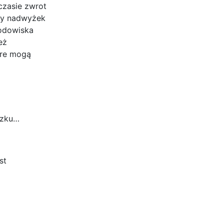
czasie zwrot
aży nadwyżek
rodowiska
eż
óre mogą
ązku…
st