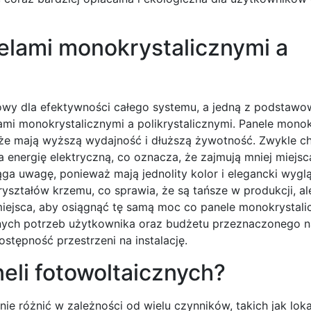
elami monokrystalicznymi a
owy dla efektywności całego systemu, a jedną z podstawo
ami monokrystalicznymi a polikrystalicznymi. Panele monok
 że mają wyższą wydajność i dłuższą żywotność. Zwykle ch
a energię elektryczną, co oznacza, że zajmują mniej miejs
ąga uwagę, ponieważ mają jednolity kolor i elegancki wyglą
ryształów krzemu, co sprawia, że są tańsze w produkcji, al
miejsca, aby osiągnąć tę samą moc co panele monokrystal
nych potrzeb użytkownika oraz budżetu przeznaczonego na
stępność przestrzeni na instalację.
neli fotowoltaicznych?
nie różnić w zależności od wielu czynników, takich jak loka