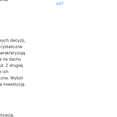
co?
wych decyzji,
rystaliczne
arakteryzują
ca na dachu
d. Z drugiej
e ich
iczne. Wybór
 inwestycję.
lizacja,