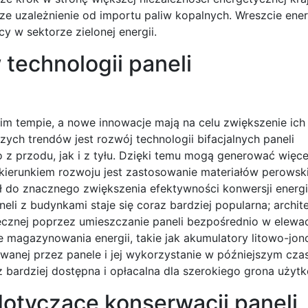
ze uzależnienie od importu paliw kopalnych. Wreszcie ener
 w sektorze zielonej energii.
 technologii paneli
kim tempie, a nowe innowacje mają na celu zwiększenie ich
ych trendów jest rozwój technologii bifacjalnych paneli
 z przodu, jak i z tyłu. Dzięki temu mogą generować więcej
m kierunkiem rozwoju jest zastosowanie materiałów perows
ał do znacznego zwiększenia efektywności konwersji energi
eli z budynkami staje się coraz bardziej popularna; archit
necznej poprzez umieszczanie paneli bezpośrednio w elewa
 magazynowania energii, takie jak akumulatory litowo-jon
nej przez panele i jej wykorzystanie w późniejszym czas
az bardziej dostępna i opłacalna dla szerokiego grona użyt
dotyczące konserwacji paneli