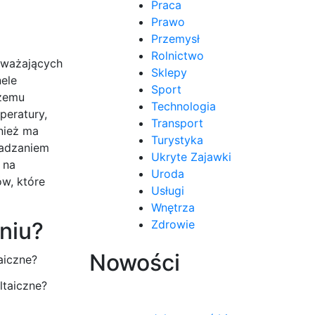
Praca
Prawo
Przemysł
Rolnictwo
ozważających
Sklepy
nele
Sport
rzemu
Technologia
peratury,
Transport
nież ma
Turystyka
wadzaniem
Ukryte Zajawki
 na
Uroda
w, które
Usługi
Wnętrza
niu?
Zdrowie
Nowości
oltaiczne?