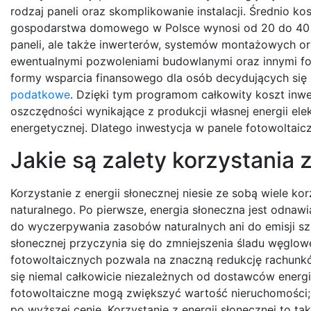
rodzaj paneli oraz skomplikowanie instalacji. Średnio 
gospodarstwa domowego w Polsce wynosi od 20 do 40 ty
paneli, ale także inwerterów, systemów montażowych o
ewentualnymi pozwoleniami budowlanymi oraz innymi for
formy wsparcia finansowego dla osób decydujących się na 
podatkowe
. Dzięki tym programom całkowity koszt inw
oszczędności wynikające z produkcji własnej energii el
energetycznej. Dlatego inwestycja w panele fotowoltaic
Jakie są zalety korzystania 
Korzystanie z energii słonecznej niesie ze sobą wiele k
naturalnego. Po pierwsze, energia słoneczna jest odnawi
do wyczerpywania zasobów naturalnych ani do emisji szk
słonecznej przyczynia się do zmniejszenia śladu węglowe
fotowoltaicznych pozwala na znaczną redukcję rachunk
się niemal całkowicie niezależnych od dostawców energii
fotowoltaiczne mogą zwiększyć wartość nieruchomości; 
po wyższej cenie. Korzystanie z energii słonecznej to ta