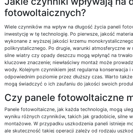
Jakie czynniki wpływają na d
fotowoltaicznych?
Wiele czynników ma wpływ na długość życia paneli fotow
inwestycję w tę technologię. Po pierwsze, jakość materia
wykonane z wyższej jakości krzemu monokrystaliczneg
polikrystalicznego. Po drugie, warunki atmosferyczne w 
silne wiatry czy opady deszczu mogą wpłynąć na trwał
kluczowe znaczenie; niewłaściwy montaż może prowad
wody. Kolejnym czynnikiem jest regularna konserwacja i
odpowiednim poziomie przez dłuższy czas. Warto także
mogą świadczyć o ich zaufaniu do jakości swoich produ
Czy panele fotowoltaiczne 
Panele fotowoltaiczne, jak każda technologia, mogą ul
wyniku różnych czynników, takich jak gradobicie, silne w
montażowe. W przypadku uszkodzenia paneli istnieje mo
ale skuteczność takiej operacji zależy od rodzaju uszko