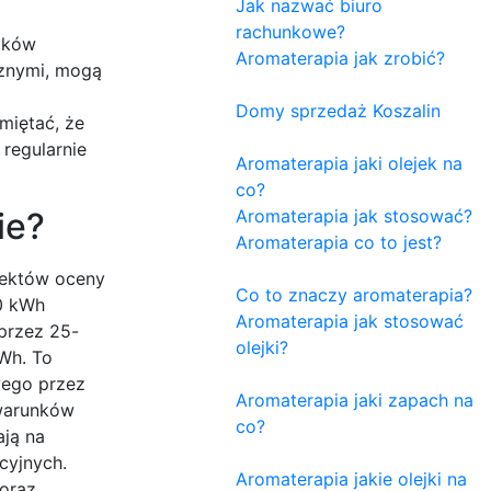
Jak nazwać biuro
rachunkowe?
odków
Aromaterapia jak zrobić?
cznymi, mogą
Domy sprzedaż Koszalin
miętać, że
regularnie
Aromaterapia jaki olejek na
co?
ie?
Aromaterapia jak stosować?
Aromaterapia co to jest?
spektów oceny
Co to znaczy aromaterapia?
0 kWh
Aromaterapia jak stosować
 przez 25-
olejki?
Wh. To
wego przez
Aromaterapia jaki zapach na
 warunków
co?
ają na
cyjnych.
Aromaterapia jakie olejki na
 oraz