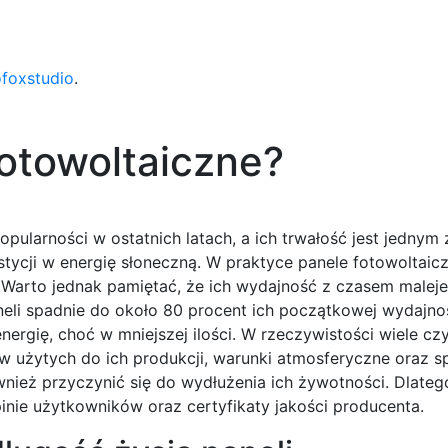
ofoxstudio
.
 fotowoltaiczne?
opularności w ostatnich latach, a ich trwałość jest jednym 
tycji w energię słoneczną. W praktyce panele fotowoltai
j. Warto jednak pamiętać, że ich wydajność z czasem malej
neli spadnie do około 80 procent ich początkowej wydajno
nergię, choć w mniejszej ilości. W rzeczywistości wiele c
ów użytych do ich produkcji, warunki atmosferyczne oraz 
nież przyczynić się do wydłużenia ich żywotności. Dlateg
nie użytkowników oraz certyfikaty jakości producenta.