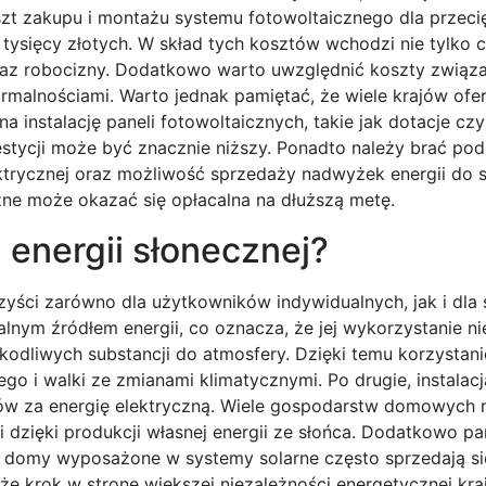
koszt zakupu i montażu systemu fotowoltaicznego dla przec
sięcy złotych. W skład tych kosztów wchodzi nie tylko 
raz robocizny. Dodatkowo warto uwzględnić koszty związ
malnościami. Warto jednak pamiętać, że wiele krajów ofer
instalację paneli fotowoltaicznych, takie jak dotacje czy
estycji może być znacznie niższy. Ponadto należy brać po
ektrycznej oraz możliwość sprzedaży nadwyżek energii do s
zne może okazać się opłacalna na dłuższą metę.
z energii słonecznej?
orzyści zarówno dla użytkowników indywidualnych, jak i dla
alnym źródłem energii, co oznacza, że jej wykorzystanie n
odliwych substancji do atmosfery. Dzięki temu korzystanie
go i walki ze zmianami klimatycznymi. Po drugie, instalacj
ów za energię elektryczną. Wiele gospodarstw domowych 
 dzięki produkcji własnej energii ze słońca. Dodatkowo pa
domy wyposażone w systemy solarne często sprzedają się
kże krok w stronę większej niezależności energetycznej kraj