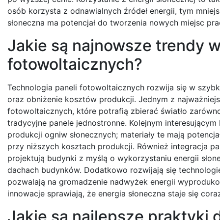
osób korzysta z odnawialnych źródeł energii, tym mniejs
słoneczna ma potencjał do tworzenia nowych miejsc pracy
Jakie są najnowsze trendy w
fotowoltaicznych?
Technologia paneli fotowoltaicznych rozwija się w szyb
oraz obniżenie kosztów produkcji. Jednym z najważniejsz
fotowoltaicznych, które potrafią zbierać światło zarówno
tradycyjne panele jednostronne. Kolejnym interesujący
produkcji ogniw słonecznych; materiały te mają potencj
przy niższych kosztach produkcji. Również integracja pan
projektują budynki z myślą o wykorzystaniu energii sło
dachach budynków. Dodatkowo rozwijają się technologie
pozwalają na gromadzenie nadwyżek energii wyprodukowa
innowacje sprawiają, że energia słoneczna staje się cor
Jakie są najlepsze praktyki 