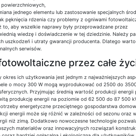
 powierzchniowych,
ymiana jednego elementu lub zastosowanie specjalnych śr
ak pęknięcia rdzenia czy problemy z ogniwami fotowoltai
ż to, aby wszelkie naprawy były przeprowadzane przez
iednią wiedzę i doświadczenie w tej dziedzinie. Należy pa
uszkodzeń i utraty gwarancji producenta. Dlatego warto 
onalnych serwisów.
 fotowoltaiczne przez całe życ
ły okres ich użytkowania jest jednym z najważniejszych a
o panele o mocy 300 W mogą wyprodukować od 2500 do 350
sferycznych. Przyjmując średnią wartość produkcji energii
witą produkcję energii na poziomie od 62 500 do 87 500 k
yć potrzeby energetyczne przeciętnego gospodarstwa domo
kcji energii może się różnić w zależności od sezonu oraz
rgii niż zimą. Dodatkowo nowoczesne technologie pozwal
pszych materiałów oraz innowacyjnych rozwiązań konstruk
ę coraz bardziej opłacalna i ekologiczna dla użytkowników