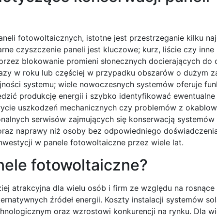
li fotowoltaicznych, istotne jest przestrzeganie kilku na
ne czyszczenie paneli jest kluczowe; kurz, liście czy inne
rzez blokowanie promieni słonecznych docierających do 
 razy w roku lub częściej w przypadku obszarów o dużym z
ajności systemu; wiele nowoczesnych systemów oferuje fun
dzić produkcję energii i szybko identyfikować ewentualne
ykrycie uszkodzeń mechanicznych czy problemów z okablo
jonalnych serwisów zajmujących się konserwacją systemów 
 oraz naprawy niż osoby bez odpowiedniego doświadczenia
estycji w panele fotowoltaiczne przez wiele lat.
ele fotowoltaiczne?
iej atrakcyjna dla wielu osób i firm ze względu na rosnące
ernatywnych źródeł energii. Koszty instalacji systemów so
hnologicznym oraz wzrostowi konkurencji na rynku. Dla wi