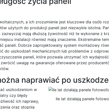
ługość życia paneli
oltaicznych, a ich zrozumienie jest kluczowe dla osób r
łów użytych do produkcji paneli jest niezwykle istotna. Pa
o zazwyczaj mają dłuższą żywotność niż te wykonane z k
miejscu instalacji również mają znaczenie. Ekstremalne tem
ość paneli. Dobrze zaprojektowany system montażowy rów
zić do uszkodzeń mechanicznych lub problemów z odpro
 czyszczenie paneli, które pozwala utrzymać ich wydajność
 zwrócić uwagę na gwarancje oferowane przez producentó
któw.
można naprawiać po uszkodze
egać uszkodzeniom w
iatry czy błędy
Ile lat działają panele fotow
żliwość ich naprawy,
dzenia oraz stopnia