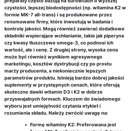
preparaty często bazują na surowcach o wyższej
czystości, lepszej biodostępności (np. witamina K2 w
formie MK-7 all-trans) i są produkowane przez
renomowane firmy, które inwestują w badania i
kontrolę jakości. Mogą również zawierać dodatkowe
składniki wspierające wchłanianie, takie jak piperyna
czy kwasy tłuszczowe omega-3, co podnosi ich
wartość, ale i cenę. Z drugiej strony, wysoka cena
może być również wynikiem agresywnego
marketingu, kosztów dystrybucji czy po prostu
marży producenta, a niekoniecznie lepszych
parametrów produktu. Istnieją bardzo dobrej jakości
suplementy w przystępnych cenach, które oferują
skuteczne dawki witamin D3 i K2 w dobrze
przyswajalnych formach. Kluczem do świadomego
wyboru jest umiejętność czytania etykiet i
rozumienia składu. Należy zwrócić uwagę na:
Formę witaminy K2: Preferowana jest