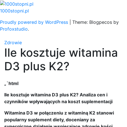
Skip
to
1000stopni.pl
content
Proudly powered by WordPress
|
Theme: Blogpecos by
Profoxstudio
.
Zdrowie
Ile kosztuje witamina
D3 plus K2?
„`html
Ile kosztuje witamina D3 plus K2? Analiza cen i
czynników wpływających na koszt suplementacji
Witamina D3 w połączeniu z witaminą K2 stanowi
popularny suplement diety, doceniany za
synergiczne działanie wspierające zdrowie kości,