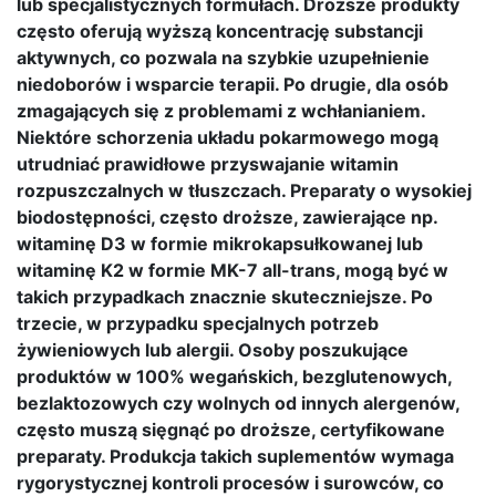
lub specjalistycznych formułach. Droższe produkty
często oferują wyższą koncentrację substancji
aktywnych, co pozwala na szybkie uzupełnienie
niedoborów i wsparcie terapii. Po drugie, dla osób
zmagających się z problemami z wchłanianiem.
Niektóre schorzenia układu pokarmowego mogą
utrudniać prawidłowe przyswajanie witamin
rozpuszczalnych w tłuszczach. Preparaty o wysokiej
biodostępności, często droższe, zawierające np.
witaminę D3 w formie mikrokapsułkowanej lub
witaminę K2 w formie MK-7 all-trans, mogą być w
takich przypadkach znacznie skuteczniejsze. Po
trzecie, w przypadku specjalnych potrzeb
żywieniowych lub alergii. Osoby poszukujące
produktów w 100% wegańskich, bezglutenowych,
bezlaktozowych czy wolnych od innych alergenów,
często muszą sięgnąć po droższe, certyfikowane
preparaty. Produkcja takich suplementów wymaga
rygorystycznej kontroli procesów i surowców, co