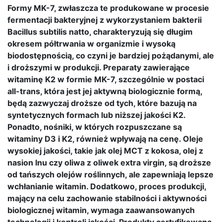
Formy MK-7, zwłaszcza te produkowane w procesie
fermentacji bakteryjnej z wykorzystaniem bakterii
Bacillus subtilis natto, charakteryzują się długim
okresem półtrwania w organizmie i wysoką
biodostępnością, co czyni je bardziej pożądanymi, ale
i droższymi w produkcji. Preparaty zawierające
witaminę K2 w formie MK-7, szczególnie w postaci
all-trans, która jest jej aktywną biologicznie formą,
będą zazwyczaj droższe od tych, które bazują na
syntetycznych formach lub niższej jakości K2.
Ponadto, nośniki, w których rozpuszczane są
witaminy D3 i K2, również wpływają na cenę. Oleje
wysokiej jakości, takie jak olej MCT z kokosa, olej z
nasion lnu czy oliwa z oliwek extra virgin, są droższe
od tańszych olejów roślinnych, ale zapewniają lepsze
wchłanianie witamin. Dodatkowo, proces produkcji,
mający na celu zachowanie stabilności i aktywności
biologicznej witamin, wymaga zaawansowanych
technologii i kontroli jakości. Produkty certyfikowane,