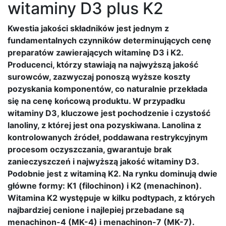
witaminy D3 plus K2
Kwestia jakości składników jest jednym z
fundamentalnych czynników determinujących cenę
preparatów zawierających witaminę D3 i K2.
Producenci, którzy stawiają na najwyższą jakość
surowców, zazwyczaj ponoszą wyższe koszty
pozyskania komponentów, co naturalnie przekłada
się na cenę końcową produktu. W przypadku
witaminy D3, kluczowe jest pochodzenie i czystość
lanoliny, z której jest ona pozyskiwana. Lanolina z
kontrolowanych źródeł, poddawana restrykcyjnym
procesom oczyszczania, gwarantuje brak
zanieczyszczeń i najwyższą jakość witaminy D3.
Podobnie jest z witaminą K2. Na rynku dominują dwie
główne formy: K1 (filochinon) i K2 (menachinon).
Witamina K2 występuje w kilku podtypach, z których
najbardziej cenione i najlepiej przebadane są
menachinon-4 (MK-4) i menachinon-7 (MK-7).