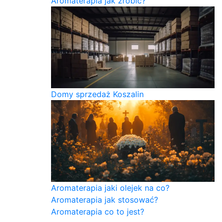
Aromaterapia jak zrobić?
Domy sprzedaż Koszalin
Aromaterapia jaki olejek na co?
Aromaterapia jak stosować?
Aromaterapia co to jest?