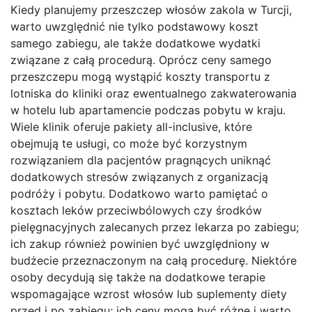
Kiedy planujemy przeszczep włosów zakola w Turcji,
warto uwzględnić nie tylko podstawowy koszt
samego zabiegu, ale także dodatkowe wydatki
związane z całą procedurą. Oprócz ceny samego
przeszczepu mogą wystąpić koszty transportu z
lotniska do kliniki oraz ewentualnego zakwaterowania
w hotelu lub apartamencie podczas pobytu w kraju.
Wiele klinik oferuje pakiety all-inclusive, które
obejmują te usługi, co może być korzystnym
rozwiązaniem dla pacjentów pragnących uniknąć
dodatkowych stresów związanych z organizacją
podróży i pobytu. Dodatkowo warto pamiętać o
kosztach leków przeciwbólowych czy środków
pielęgnacyjnych zalecanych przez lekarza po zabiegu;
ich zakup również powinien być uwzględniony w
budżecie przeznaczonym na całą procedurę. Niektóre
osoby decydują się także na dodatkowe terapie
wspomagające wzrost włosów lub suplementy diety
przed i po zabiegu; ich ceny mogą być różne i warto