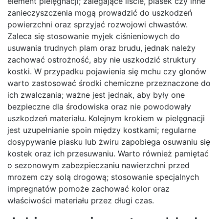
element pielęgnacji; zalegające liście, piasek czy inne
zanieczyszczenia mogą prowadzić do uszkodzeń
powierzchni oraz sprzyjać rozwojowi chwastów.
Zaleca się stosowanie myjek ciśnieniowych do
usuwania trudnych plam oraz brudu, jednak należy
zachować ostrożność, aby nie uszkodzić struktury
kostki. W przypadku pojawienia się mchu czy glonów
warto zastosować środki chemiczne przeznaczone do
ich zwalczania; ważne jest jednak, aby były one
bezpieczne dla środowiska oraz nie powodowały
uszkodzeń materiału. Kolejnym krokiem w pielęgnacji
jest uzupełnianie spoin między kostkami; regularne
dosypywanie piasku lub żwiru zapobiega osuwaniu się
kostek oraz ich przesuwaniu. Warto również pamiętać
o sezonowym zabezpieczaniu nawierzchni przed
mrozem czy solą drogową; stosowanie specjalnych
impregnatów pomoże zachować kolor oraz
właściwości materiału przez długi czas.