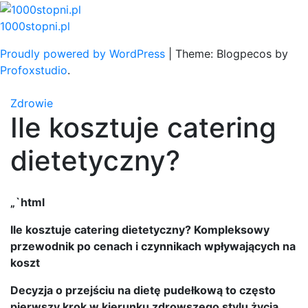
Skip
to
1000stopni.pl
content
Proudly powered by WordPress
|
Theme: Blogpecos by
Profoxstudio
.
Zdrowie
Ile kosztuje catering
dietetyczny?
„`html
Ile kosztuje catering dietetyczny? Kompleksowy
przewodnik po cenach i czynnikach wpływających na
koszt
Decyzja o przejściu na dietę pudełkową to często
pierwszy krok w kierunku zdrowszego stylu życia,