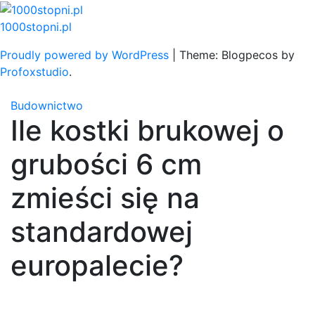
Skip
to
1000stopni.pl
content
Proudly powered by WordPress
|
Theme: Blogpecos by
Profoxstudio
.
Budownictwo
Ile kostki brukowej o
grubości 6 cm
zmieści się na
standardowej
europalecie?