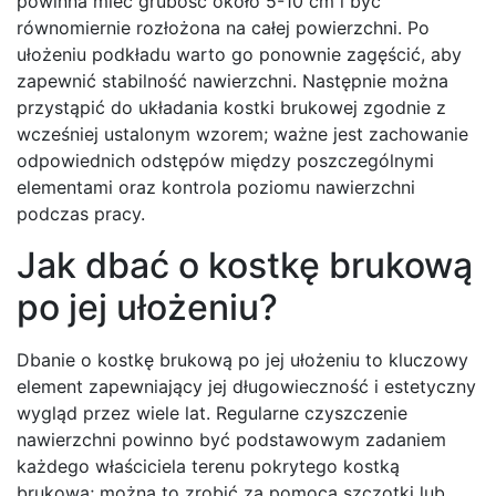
powinna mieć grubość około 5-10 cm i być
równomiernie rozłożona na całej powierzchni. Po
ułożeniu podkładu warto go ponownie zagęścić, aby
zapewnić stabilność nawierzchni. Następnie można
przystąpić do układania kostki brukowej zgodnie z
wcześniej ustalonym wzorem; ważne jest zachowanie
odpowiednich odstępów między poszczególnymi
elementami oraz kontrola poziomu nawierzchni
podczas pracy.
Jak dbać o kostkę brukową
po jej ułożeniu?
Dbanie o kostkę brukową po jej ułożeniu to kluczowy
element zapewniający jej długowieczność i estetyczny
wygląd przez wiele lat. Regularne czyszczenie
nawierzchni powinno być podstawowym zadaniem
każdego właściciela terenu pokrytego kostką
brukową; można to zrobić za pomocą szczotki lub