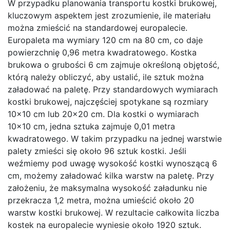
W przypadku planowania transportu kostki brukowej,
kluczowym aspektem jest zrozumienie, ile materiału
można zmieścić na standardowej europalecie.
Europaleta ma wymiary 120 cm na 80 cm, co daje
powierzchnię 0,96 metra kwadratowego. Kostka
brukowa o grubości 6 cm zajmuje określoną objętość,
którą należy obliczyć, aby ustalić, ile sztuk można
załadować na paletę. Przy standardowych wymiarach
kostki brukowej, najczęściej spotykane są rozmiary
10×10 cm lub 20×20 cm. Dla kostki o wymiarach
10×10 cm, jedna sztuka zajmuje 0,01 metra
kwadratowego. W takim przypadku na jednej warstwie
palety zmieści się około 96 sztuk kostki. Jeśli
weźmiemy pod uwagę wysokość kostki wynoszącą 6
cm, możemy załadować kilka warstw na paletę. Przy
założeniu, że maksymalna wysokość załadunku nie
przekracza 1,2 metra, można umieścić około 20
warstw kostki brukowej. W rezultacie całkowita liczba
kostek na europalecie wyniesie około 1920 sztuk.