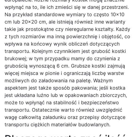
wpłynąć na to, ile ich zmieści się w danej przestrzeni.
Na przykład standardowe wymiary to często 10×10
cm lub 20×20 cm, ale istnieją również inne warianty
takie jak prostokątne czy nieregularne kształty. Każdy
z tych rozmiarów ma inną powierzchnię i objętość, co
wpływa na końcowy wynik obliczeń dotyczących
transportu. Kolejnym czynnikiem jest grubość kostki
brukowej; w tym przypadku mamy do czynienia z
grubością wynoszącą 6 cm. Grubsze kostki zajmują
więcej miejsca w pionie i ograniczają liczbę warstw
możliwych do załadowania na paletę. Ważnym
aspektem jest także sposób pakowania; jeśli kostka
jest układana luźno lub w opakowaniach zbiorczych,
może to wpłynąć na stabilność i bezpieczeństwo
transportu. Ostatecznie warto również uwzględnić
wagę całkowitą załadunku oraz przepisy dotyczące
transportu ciężkich materiałów budowlanych.