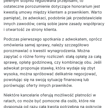
pewnym stopniu regulowana przepisami, to
ostateczne porozumienie dotyczące honorarium jest
kwestią umowy między klientem a prawnikiem. Warto
pamiętać, że adwokaci, podobnie jak przedstawiciele
innych zawodów, cenią sobie jasne zasady współpracy
i otwartość ze strony klienta.
Podczas pierwszego spotkania z adwokatem, oprócz
omówienia samej sprawy, należy szczegółowo
porozmawiać o kwestii wynagrodzenia. Można
zapytać o różne formy rozliczeń: stałą opłatę za całą
sprawę, opłatę godzinową, czy kombinację obu. Jeśli
adwokat proponuje stawkę, która wydaje się zbyt
wysoka, można spróbować delikatnie negocjować,
powołując się na swoją sytuację finansową lub
porównując oferty innych prawników.
Niektóre kancelarie oferują możliwość płatności w
ratach, co może być pomocne dla osób, które nie
dysponują od razu całą kwotą potrzebną na pokrycie