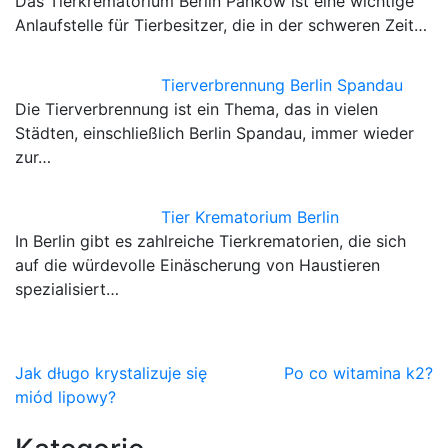
Das Tierkrematorium Berlin Pankow ist eine wichtige
Anlaufstelle für Tierbesitzer, die in der schweren Zeit…
Tierverbrennung Berlin Spandau
Die Tierverbrennung ist ein Thema, das in vielen
Städten, einschließlich Berlin Spandau, immer wieder
zur…
Tier Krematorium Berlin
In Berlin gibt es zahlreiche Tierkrematorien, die sich
auf die würdevolle Einäscherung von Haustieren
spezialisiert…
Nawigacja
Jak długo krystalizuje się
Po co witamina k2?
miód lipowy?
wpisu