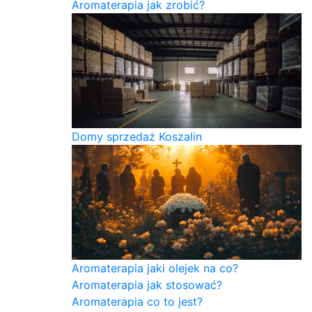
Aromaterapia jak zrobić?
Domy sprzedaż Koszalin
Aromaterapia jaki olejek na co?
Aromaterapia jak stosować?
Aromaterapia co to jest?