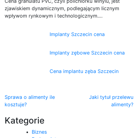
Cena granulatu PVC, czyli polichlorku winylu, jest
zjawiskiem dynamicznym, podlegającym licznym
wpływom rynkowym i technologicznym.…
Implanty Szczecin cena
Implanty zębowe Szczecin cena
Cena implantu zęba Szczecin
Nawigacja
Sprawa o alimenty ile
Jaki tytuł przelewu
kosztuje?
alimenty?
wpisu
Kategorie
Biznes