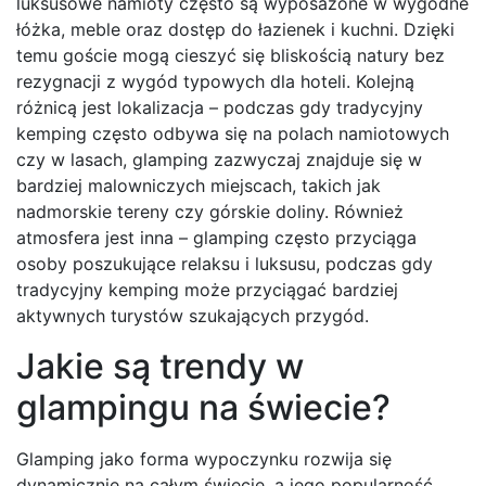
luksusowe namioty często są wyposażone w wygodne
łóżka, meble oraz dostęp do łazienek i kuchni. Dzięki
temu goście mogą cieszyć się bliskością natury bez
rezygnacji z wygód typowych dla hoteli. Kolejną
różnicą jest lokalizacja – podczas gdy tradycyjny
kemping często odbywa się na polach namiotowych
czy w lasach, glamping zazwyczaj znajduje się w
bardziej malowniczych miejscach, takich jak
nadmorskie tereny czy górskie doliny. Również
atmosfera jest inna – glamping często przyciąga
osoby poszukujące relaksu i luksusu, podczas gdy
tradycyjny kemping może przyciągać bardziej
aktywnych turystów szukających przygód.
Jakie są trendy w
glampingu na świecie?
Glamping jako forma wypoczynku rozwija się
dynamicznie na całym świecie, a jego popularność