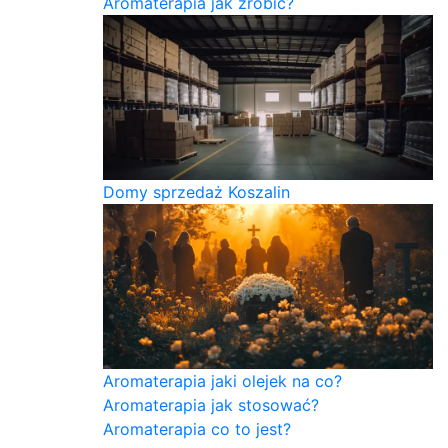
Aromaterapia jak zrobić?
Domy sprzedaż Koszalin
Aromaterapia jaki olejek na co?
Aromaterapia jak stosować?
Aromaterapia co to jest?