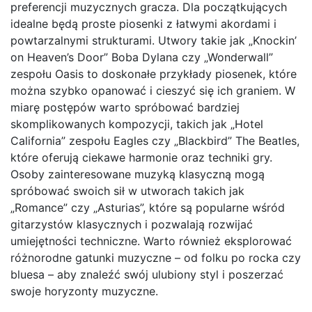
preferencji muzycznych gracza. Dla początkujących
idealne będą proste piosenki z łatwymi akordami i
powtarzalnymi strukturami. Utwory takie jak „Knockin’
on Heaven’s Door” Boba Dylana czy „Wonderwall”
zespołu Oasis to doskonałe przykłady piosenek, które
można szybko opanować i cieszyć się ich graniem. W
miarę postępów warto spróbować bardziej
skomplikowanych kompozycji, takich jak „Hotel
California” zespołu Eagles czy „Blackbird” The Beatles,
które oferują ciekawe harmonie oraz techniki gry.
Osoby zainteresowane muzyką klasyczną mogą
spróbować swoich sił w utworach takich jak
„Romance” czy „Asturias”, które są popularne wśród
gitarzystów klasycznych i pozwalają rozwijać
umiejętności techniczne. Warto również eksplorować
różnorodne gatunki muzyczne – od folku po rocka czy
bluesa – aby znaleźć swój ulubiony styl i poszerzać
swoje horyzonty muzyczne.