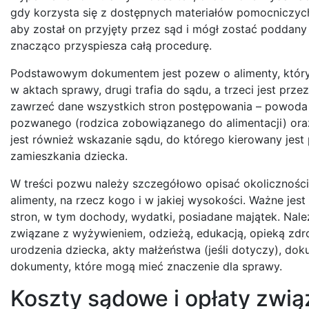
gdy korzysta się z dostępnych materiałów pomocniczych
aby został on przyjęty przez sąd i mógł zostać podda
znacząco przyspiesza całą procedurę.
Podstawowym dokumentem jest pozew o alimenty, który
w aktach sprawy, drugi trafia do sądu, a trzeci jest pr
zawrzeć dane wszystkich stron postępowania – powoda 
pozwanego (rodzica zobowiązanego do alimentacji) oraz
jest również wskazanie sądu, do którego kierowany jes
zamieszkania dziecka.
W treści pozwu należy szczegółowo opisać okoliczności
alimenty, na rzecz kogo i w jakiej wysokości. Ważne je
stron, w tym dochody, wydatki, posiadane majątek. Nal
związane z wyżywieniem, odzieżą, edukacją, opieką zd
urodzenia dziecka, akty małżeństwa (jeśli dotyczy), do
dokumenty, które mogą mieć znaczenie dla sprawy.
Koszty sądowe i opłaty zwią