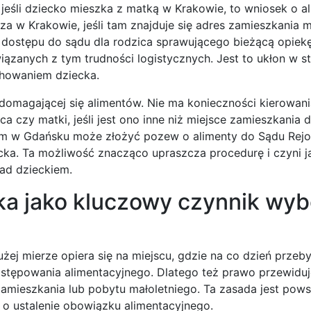
 jeśli dziecko mieszka z matką w Krakowie, to wniosek o a
 w Krakowie, jeśli tam znajduje się adres zamieszkania m
 dostępu do sądu dla rodzica sprawującego bieżącą opiek
iązanych z tym trudności logistycznych. Jest to ukłon w st
chowaniem dziecka.
 domagającej się alimentów. Nie ma konieczności kierowan
 czy matki, jeśli jest ono inne niż miejsce zamieszkania 
 nim w Gdańsku może złożyć pozew o alimenty do Sądu Re
cka. Ta możliwość znacząco upraszcza procedurę i czyni ją
ad dzieckiem.
ka jako kluczowy czynnik wyb
żej mierze opiera się na miejscu, gdzie na co dzień przeb
ostępowania alimentacyjnego. Dlatego też prawo przewiduj
 zamieszkania lub pobytu małoletniego. Ta zasada jest pow
o ustalenie obowiązku alimentacyjnego.