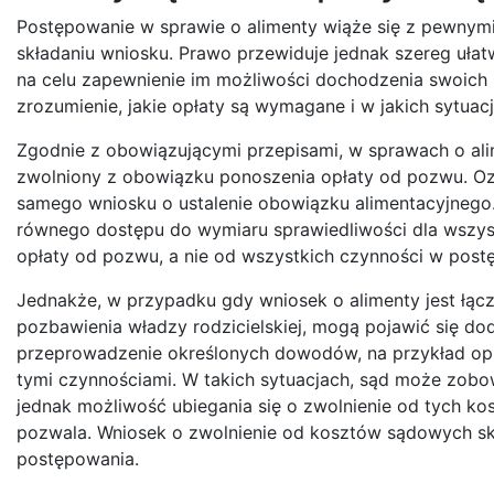
Postępowanie w sprawie o alimenty wiąże się z pewnymi
składaniu wniosku. Prawo przewiduje jednak szereg ułat
na celu zapewnienie im możliwości dochodzenia swoich
zrozumienie, jakie opłaty są wymagane i w jakich sytuac
Zgodnie z obowiązującymi przepisami, w sprawach o alim
zwolniony z obowiązku ponoszenia opłaty od pozwu. Ozn
samego wniosku o ustalenie obowiązku alimentacyjnego. 
równego dostępu do wymiaru sprawiedliwości dla wszystki
opłaty od pozwu, a nie od wszystkich czynności w post
Jednakże, w przypadku gdy wniosek o alimenty jest łącz
pozbawienia władzy rodzicielskiej, mogą pojawić się dod
przeprowadzenie określonych dowodów, na przykład opi
tymi czynnościami. W takich sytuacjach, sąd może zobowi
jednak możliwość ubiegania się o zwolnienie od tych kosz
pozwala. Wniosek o zwolnienie od kosztów sądowych sk
postępowania.