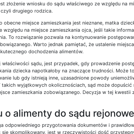
est złożenie wniosku do sądu właściwego ze względu na mi
czyli drugiego rodzica.
jego obecne miejsce zamieszkania jest nieznane, matka dzie
względu na miejsce zamieszkania ojca, jeśli takie informa
ania. To rozwiązanie pozwala na kontynuowanie postępowa
bowiązanego. Warto jednak pamiętać, że ustalenie miejsca
skutecznego dochodzenia alimentów.
ej właściwości sądu, jest przypadek, gdy prowadzenie pos
ania dziecka napotkałoby na znaczące trudności. Może t
wanie lub gdy istnieją inne, uzasadnione powody uniemożli
 takich wyjątkowych okolicznościach, sąd może dopuścić
ejsce zamieszkania zobowiązanego. Decyzja w tej kwestii
u o alimenty do sądu rejonow
aga odpowiedniego przygotowania dokumentów i prawidło
 się skomplikowany, jest w rzeczywistości dość przystępn