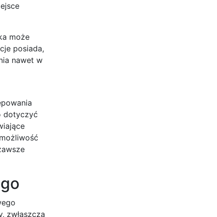
ejsce
cka może
cje posiada,
nia nawet w
tępowania
o dotyczyć
wiające
 możliwość
 zawsze
ego
wego
y, zwłaszcza