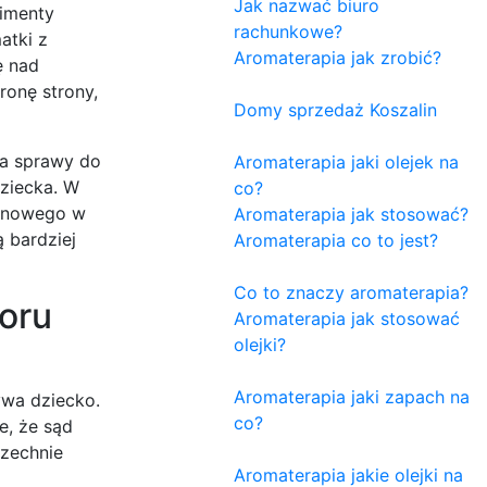
Jak nazwać biuro
limenty
rachunkowe?
atki z
Aromaterapia jak zrobić?
ę nad
ronę strony,
Domy sprzedaż Koszalin
ia sprawy do
Aromaterapia jaki olejek na
dziecka. W
co?
jonowego w
Aromaterapia jak stosować?
 bardziej
Aromaterapia co to jest?
Co to znaczy aromaterapia?
oru
Aromaterapia jak stosować
olejki?
Aromaterapia jaki zapach na
ywa dziecko.
co?
e, że sąd
szechnie
Aromaterapia jakie olejki na