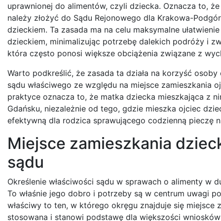
uprawnionej do alimentów, czyli dziecka. Oznacza to, że
należy złożyć do Sądu Rejonowego dla Krakowa-Podgórza
dzieckiem. Ta zasada ma na celu maksymalne ułatwienie
dzieckiem, minimalizując potrzebę dalekich podróży i zw
która często ponosi większe obciążenia związane z wy
Warto podkreślić, że zasada ta działa na korzyść osoby
sądu właściwego ze względu na miejsce zamieszkania ojca
praktyce oznacza to, że matka dziecka mieszkająca z
Gdańsku, niezależnie od tego, gdzie mieszka ojciec dzie
efektywną dla rodzica sprawującego codzienną pieczę n
Miejsce zamieszkania dziec
sądu
Określenie właściwości sądu w sprawach o alimenty w du
To właśnie jego dobro i potrzeby są w centrum uwagi p
właściwy to ten, w którego okręgu znajduje się miejsce
stosowana i stanowi podstawę dla większości wniosków 