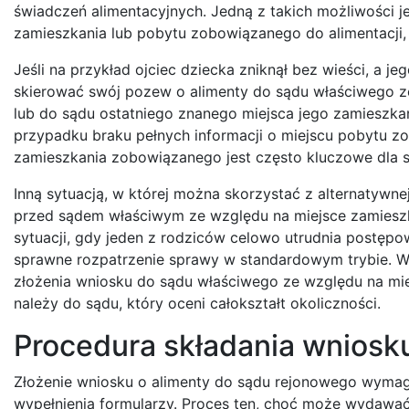
świadczeń alimentacyjnych. Jedną z takich możliwości j
zamieszkania lub pobytu zobowiązanego do alimentacji, 
Jeśli na przykład ojciec dziecka zniknął bez wieści, a 
skierować swój pozew o alimenty do sądu właściwego ze 
lub do sądu ostatniego znanego miejsca jego zamieszk
przypadku braku pełnych informacji o miejscu pobytu zo
zamieszkania zobowiązanego jest często kluczowe dla 
Inną sytuacją, w której można skorzystać z alternatywn
przed sądem właściwym ze względu na miejsce zamieszk
sytuacji, gdy jeden z rodziców celowo utrudnia postępo
sprawne rozpatrzenie sprawy w standardowym trybie. W
złożenia wniosku do sądu właściwego ze względu na mi
należy do sądu, który oceni całokształt okoliczności.
Procedura składania wniosk
Złożenie wniosku o alimenty do sądu rejonowego wym
wypełnienia formularzy. Proces ten, choć może wydawać