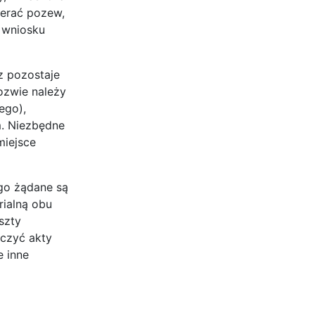
ierać pozew,
 wniosku
z pozostaje
pozwie należy
ego),
m. Niezbędne
miejsce
go żądane są
rialną obu
szty
czyć akty
e inne