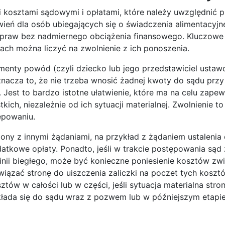
 kosztami sądowymi i opłatami, które należy uwzględnić p
wień dla osób ubiegających się o świadczenia alimentacyjn
 praw bez nadmiernego obciążenia finansowego. Kluczowe 
jach można liczyć na zwolnienie z ich ponoszenia.
enty powód (czyli dziecko lub jego przedstawiciel ustaw
acza to, że nie trzeba wnosić żadnej kwoty do sądu przy
Jest to bardzo istotne ułatwienie, które ma na celu zapew
ch, niezależnie od ich sytuacji materialnej. Zwolnienie t
ępowaniu.
ony z innymi żądaniami, na przykład z żądaniem ustalenia 
atkowe opłaty. Ponadto, jeśli w trakcie postępowania sąd
nii biegłego, może być konieczne poniesienie kosztów zw
ązać stronę do uiszczenia zaliczki na poczet tych kosztów
tów w całości lub w części, jeśli sytuacja materialna stron
łada się do sądu wraz z pozwem lub w późniejszym etapi