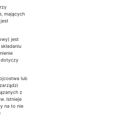
rzy
e, mających
jest
owy) jest
 składaniu
nienie
o dotyczy
ojcostwa lub
 zarządzi
iązanych z
. Istnieje
y na to nie
e