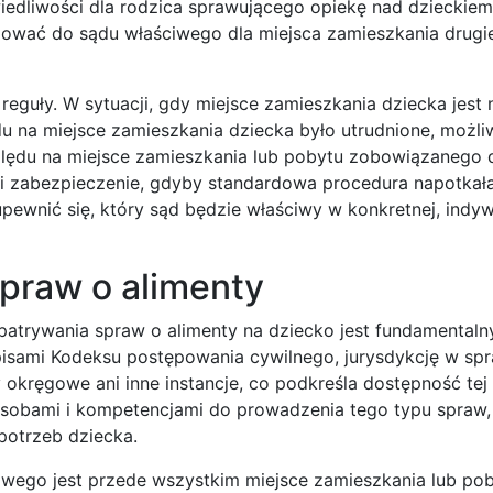
edliwości dla rodzica sprawującego opiekę nad dzieckiem
óżować do sądu właściwego dla miejsca zamieszkania drugi
 reguły. W sytuacji, gdy miejsce zamieszkania dziecka jest 
na miejsce zamieszkania dziecka było utrudnione, możliw
ględu na miejsce zamieszkania lub pobytu zobowiązanego 
owi zabezpieczenie, gdyby standardowa procedura napotkał
pewnić się, który sąd będzie właściwy w konkretnej, indyw
praw o alimenty
trywania spraw o alimenty na dziecko jest fundamentaln
isami Kodeksu postępowania cywilnego, jurysdykcję w sp
 okręgowe ani inne instancje, co podkreśla dostępność tej
asobami i kompetencjami do prowadzenia tego typu spraw,
 potrzeb dziecka.
nowego jest przede wszystkim miejsce zamieszkania lub po