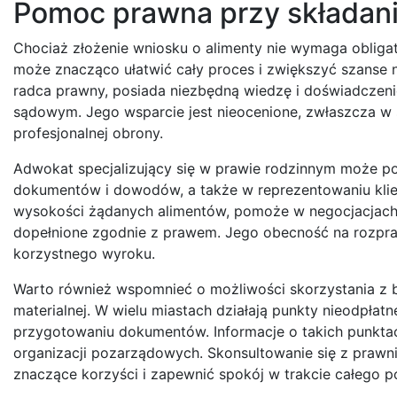
Pomoc prawna przy składani
Chociaż złożenie wniosku o alimenty nie wymaga obligat
może znacząco ułatwić cały proces i zwiększyć szanse n
radca prawny, posiada niezbędną wiedzę i doświadczeni
sądowym. Jego wsparcie jest nieocenione, zwłaszcza w 
profesjonalnej obrony.
Adwokat specjalizujący się w prawie rodzinnym może 
dokumentów i dowodów, a także w reprezentowaniu klien
wysokości żądanych alimentów, pomoże w negocjacjach z 
dopełnione zgodnie z prawem. Jego obecność na rozpr
korzystnego wyroku.
Warto również wspomnieć o możliwości skorzystania z be
materialnej. W wielu miastach działają punkty nieodpł
przygotowaniu dokumentów. Informacje o takich punkta
organizacji pozarządowych. Skonsultowanie się z prawn
znaczące korzyści i zapewnić spokój w trakcie całego 