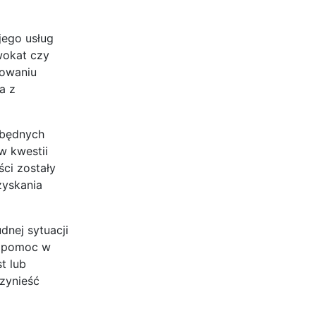
jego usług
wokat czy
powaniu
a z
zbędnych
w kwestii
ci zostały
zyskania
dnej sytuacji
i pomoc w
t lub
zynieść