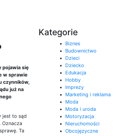
Kategorie
Biznes
?
Budownictwo
Dzieci
Dziecko
 pojawia się
Edukacja
e w sprawie
Hobby
u czynników,
Imprezy
ądu już na
Marketing i reklama
nnego
Moda
Moda i uroda
 jest to sąd
Motoryzacja
a. Oznacza
Nieruchomości
 sprawę. Ta
Obcojęzyczne