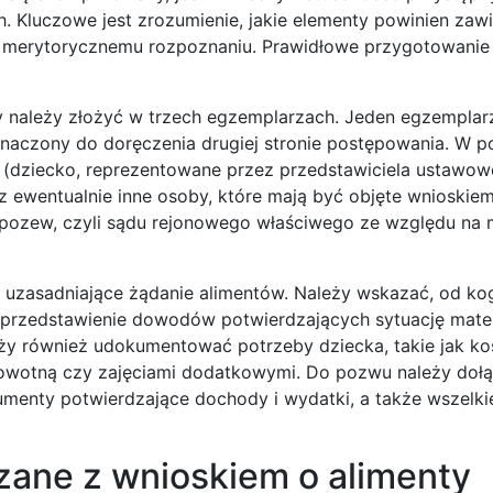
. Kluczowe jest zrozumienie, jakie elementy powinien zaw
ny merytorycznemu rozpoznaniu. Prawidłowe przygotowanie
 należy złożyć w trzech egzemplarzach. Jeden egzemplar
zeznaczony do doręczenia drugiej stronie postępowania. W 
(dziecko, reprezentowane przez przedstawiciela ustawow
 ewentualnie inne osoby, które mają być objęte wnioskie
t pozew, czyli sądu rejonowego właściwego ze względu na 
 uzasadniające żądanie alimentów. Należy wskazać, od ko
st przedstawienie dowodów potwierdzających sytuację mate
eży również udokumentować potrzeby dziecka, takie jak ko
rowotną czy zajęciami dodatkowymi. Do pozwu należy dołą
kumenty potwierdzające dochody i wydatki, a także wszelki
zane z wnioskiem o alimenty