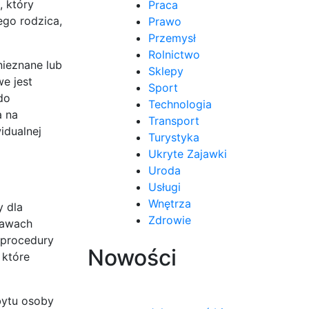
, który
Praca
ego rodzica,
Prawo
Przemysł
Rolnictwo
nieznane lub
Sklepy
e jest
Sport
do
Technologia
a na
Transport
idualnej
Turystyka
Ukryte Zajawki
Uroda
Usługi
Wnętrza
y dla
Zdrowie
rawach
 procedury
Nowości
 które
bytu osoby