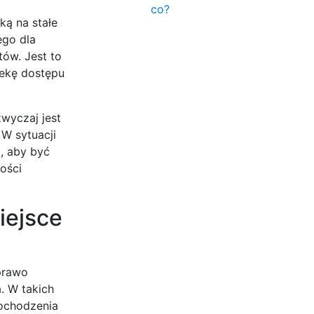
co?
ką na stałe
ego dla
ów. Jest to
iekę dostępu
wyczaj jest
 W sytuacji
, aby być
ości
iejsce
prawo
. W takich
dochodzenia