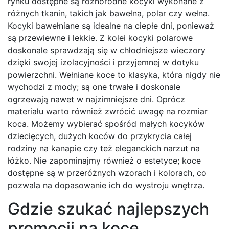
rynku dostępne są różnorodne kocyki wykonane z
różnych tkanin, takich jak bawełna, polar czy wełna.
Kocyki bawełniane są idealne na ciepłe dni, ponieważ
są przewiewne i lekkie. Z kolei kocyki polarowe
doskonale sprawdzają się w chłodniejsze wieczory
dzięki swojej izolacyjności i przyjemnej w dotyku
powierzchni. Wełniane koce to klasyka, która nigdy nie
wychodzi z mody; są one trwałe i doskonale
ogrzewają nawet w najzimniejsze dni. Oprócz
materiału warto również zwrócić uwagę na rozmiar
koca. Możemy wybierać spośród małych kocyków
dziecięcych, dużych koców do przykrycia całej
rodziny na kanapie czy też eleganckich narzut na
łóżko. Nie zapominajmy również o estetyce; koce
dostępne są w przeróżnych wzorach i kolorach, co
pozwala na dopasowanie ich do wystroju wnętrza.
Gdzie szukać najlepszych
promocji na koce