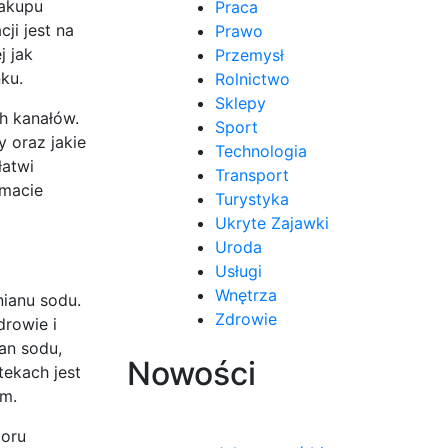
zakupu
Praca
ji jest na
Prawo
j jak
Przemysł
ku.
Rolnictwo
Sklepy
h kanałów.
Sport
 oraz jakie
Technologia
łatwi
Transport
emacie
Turystyka
Ukryte Zajawki
Uroda
Usługi
Wnętrza
nianu sodu.
Zdrowie
drowie i
an sodu,
Nowości
tekach jest
om.
boru