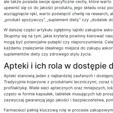
ale także posiada swoje specyficzne cechy, które wart
upewnić się co do jakości produktu, jego składu oraz po
wyciągnięcie ręki, warto poświęcić chwilę na research, a
„produkt spożywczy”, „suplement diety” czy „dodatek do
W dalszej części artykułu zgłębimy tajniki zakupów as
Skupimy się na tym, jakie kryteria powinny kierować na
mogą być potencjalne pułapki czy nieporozumienia. Cel
każdemu znalezienie idealnego miejsca do zakupu asko
suplementów diety czy zdrowego stylu życia.
Apteki i ich rola w dostępie
Apteki stanowią jeden z najbardziej zaufanych i dostęp
Tradycyjnie kojarzone z produktami leczniczymi, coraz c
profilaktykę. Wiele sieci aptecznych oraz mniejszych, 
często w formie kapsułek, tabletek musujących lub pros
zazwyczaj gwarancją jego jakości i bezpieczeństwa, pon
Farmaceuci pełnią kluczową rolę w procesie zakupowym