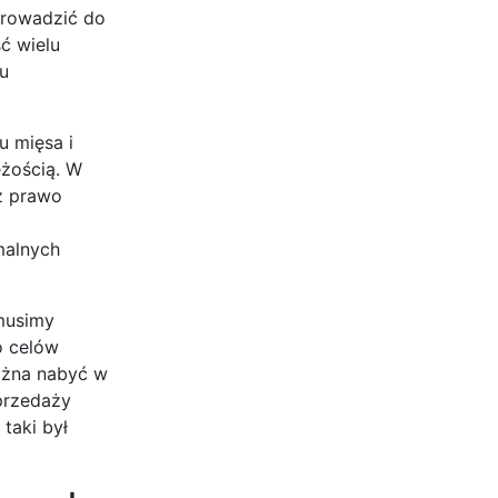
 prowadzić do
ć wielu
u
u mięsa i
żością. W
z prawo
malnych
 musimy
o celów
ożna nabyć w
przedaży
taki był