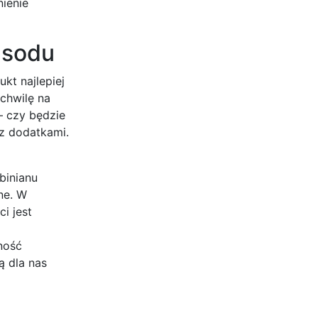
ienie
 sodu
kt najlepiej
chwilę na
– czy będzie
z dodatkami.
binianu
ne. W
i jest
ność
ą dla nas