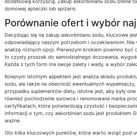
dodatkową korzyścią. Zakup askorbinianu sodu online t
domowej apteczki lub spiżarni.
Porównanie ofert i wybór na
Decydując się na zakup askorbinianu sodu, kluczowe jes
odpowiadający naszym potrzebom i oczekiwaniom. Nie ws
analizę różnych opcji. Pierwszym krokiem powinno być o
to czysty proszek do samodzielnego dozowania, wygodne
Każda z tych form ma swoje zalety i wady, a wybór zale
Kolejnym istotnym aspektem jest analiza składu produkt
sodu, ale także na obecność ewentualnych wypełniaczy
przypadku suplementów diety, istotne jest, aby były o
również pochodzenie surowca i renomowana marka produc
certyfikatach, które potwierdzają czystość i bezpiecz
informacji o tym, czy askorbinian sodu jest produktem G
ważne.
Oto kilka kluczowych punktów, które warto wziąć pod 