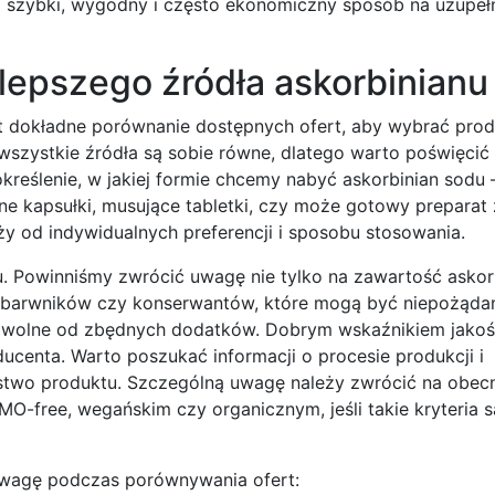
o szybki, wygodny i często ekonomiczny sposób na uzupełn
jlepszego źródła askorbinianu
t dokładne porównanie dostępnych ofert, aby wybrać produ
zystkie źródła są sobie równe, dlatego warto poświęcić 
kreślenie, w jakiej formie chcemy nabyć askorbinian sodu 
 kapsułki, musujące tabletki, czy może gotowy preparat 
ży od indywidualnych preferencji i sposobu stosowania.
u. Powinniśmy zwrócić uwagę nie tylko na zawartość askor
, barwników czy konserwantów, które mogą być niepożąda
ne wolne od zbędnych dodatków. Dobrym wskaźnikiem jakośc
enta. Warto poszukać informacji o procesie produkcji i
eństwo produktu. Szczególną uwagę należy zwrócić na obec
MO-free, wegańskim czy organicznym, jeśli takie kryteria s
uwagę podczas porównywania ofert: