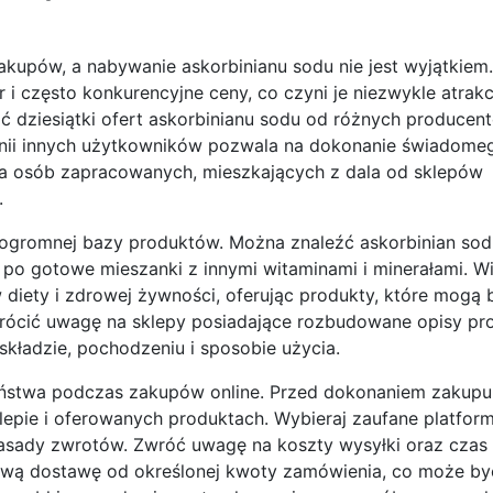
akupów, a nabywanie askorbinianu sodu nie jest wyjątkiem.
i często konkurencyjne ceny, co czyni je niezwykle atrak
źć dziesiątki ofert askorbinianu sodu od różnych producen
inii innych użytkowników pozwala na dokonanie świadom
la osób zapracowanych, mieszkających z dala od sklepów
.
 ogromnej bazy produktów. Można znaleźć askorbinian so
, po gotowe mieszanki z innymi witaminami i minerałami. W
diety i zdrowej żywności, oferując produkty, które mogą b
rócić uwagę na sklepy posiadające rozbudowane opisy pr
składzie, pochodzeniu i sposobie użycia.
ństwa podczas zakupów online. Przed dokonaniem zakupu
lepie i oferowanych produktach. Wybieraj zaufane platform
zasady zwrotów. Zwróć uwagę na koszty wysyłki oraz czas r
ową dostawę od określonej kwoty zamówienia, co może by