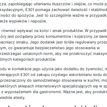
cza, zapobiegając utlenianiu tłuszczów i olejów, co może
oksydacyjnym, E301 pomaga zachować świeżość i stabilnoś
ności do spożycia. Jest to szczególnie ważne w przypadk
akże wypieków i napojów.
 również wpływać na kolor i smak produktów. W przypadk
óry jest pożądany przez konsumentów i kojarzony ze świe
acniacz smaku. Jego dodatek jest ściśle regulowany prze
jnym, co gwarantuje bezpieczeństwo jego stosowania w
przestrzegać ustalonych norm, aby nie przekroczyć maksy
lnych kategoriach produktów.
sodu w kontekście jego użycia jako dodatku do żywności,
erających E301 od zakupu czystego askorbinianu sodu d
, przeznaczony do samodzielnego stosowania w kuchni, m
których sklepach internetowych specjalizujących się w s
 wyposażeniem dla gastronomii. Ważne jest, aby produkt 
iednie atesty.