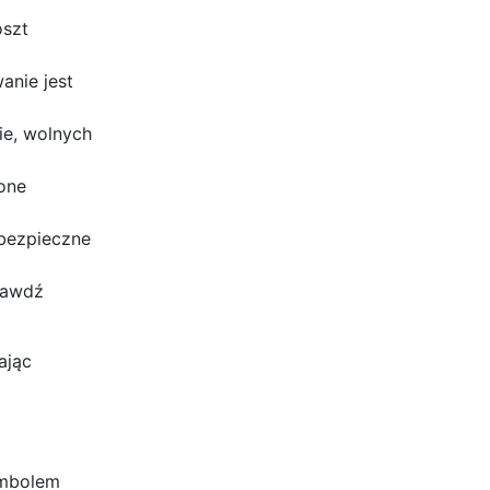
oszt
anie jest
ie, wolnych
one
 bezpieczne
prawdź
ając
ymbolem