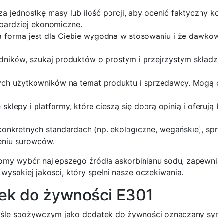
a jednostkę masy lub ilość porcji, aby ocenić faktyczny k
bardziej ekonomiczne.
a forma jest dla Ciebie wygodna w stosowaniu i że dawkow
dników, szukaj produktów o prostym i przejrzystym składz
nych użytkowników na temat produktu i sprzedawcy. Mogą 
klepy i platformy, które cieszą się dobrą opinią i oferują
 konkretnych standardach (np. ekologiczne, wegańskie), s
eniu surowców.
my wybór najlepszego źródła askorbinianu sodu, zapewni
wysokiej jakości, który spełni nasze oczekiwania.
tek do żywności E301
myśle spożywczym jako dodatek do żywności oznaczany s