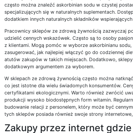
często można znaleźć askorbinian sodu w czystej pos
specjalizujących się w naturalnych suplementach. Dostę
dodatkiem innych naturalnych składników wspierających 
Pracownicy sklepów ze zdrową żywnością zazwyczaj po
udzielić cennych wskazówek. Często są to osoby pasjonu
z klientami. Mogą pomóc w wyborze askorbinianu sodu, 
zasugerować, jak najlepiej włączyć go do codziennej die
atutów zakupów w takich miejscach. Dodatkowo, sklepy
dodatkowym argumentem za wyborem.
W sklepach ze zdrową żywnością często można natknąć 
co jest istotne dla wielu świadomych konsumentów. Cen
certyfikatami ekologicznymi. Warto również zwrócić uwa
produkcji wysoko biodostępnych form witamin. Regular
budowanie relacji z personelem, który może być cennym 
tych sklepów posiada również swoje strony internetowe,
Zakupy przez internet gdzie