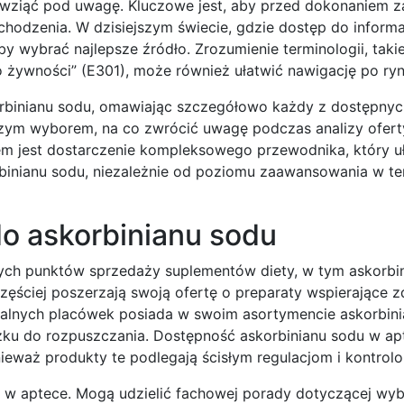
o wziąć pod uwagę. Kluczowe jest, aby przed dokonaniem 
chodzenia. W dzisiejszym świecie, gdzie dostęp do informac
by wybrać najlepsze źródło. Zrozumienie terminologii, takie
 żywności” (E301), może również ułatwić nawigację po ryn
korbinianu sodu, omawiając szczegółowo każdy z dostępnyc
szym wyborem, na co zwrócić uwagę podczas analizy oferty
em jest dostarczenie kompleksowego przewodnika, który u
rbinianu sodu, niezależnie od poziomu zaawansowania w t
 do askorbinianu sodu
nych punktów sprzedaży suplementów diety, w tym askorbi
zęściej poszerzają swoją ofertę o preparaty wspierające z
lokalnych placówek posiada w swoim asortymencie askorbini
zku do rozpuszczania. Dostępność askorbinianu sodu w ap
ieważ produkty te podlegają ścisłym regulacjom i kontrol
 w aptece. Mogą udzielić fachowej porady dotyczącej wy