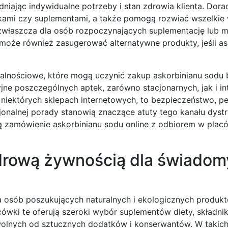
iając indywidualne potrzeby i stan zdrowia klienta. Dor
lekami czy suplementami, a także pomogą rozwiać wszelkie 
, zwłaszcza dla osób rozpoczynających suplementację lub 
może również zasugerować alternatywne produkty, jeśli as
ojalnościowe, które mogą uczynić zakup askorbinianu sodu 
ne poszczególnych aptek, zarówno stacjonarnych, jak i in
niektórych sklepach internetowych, to bezpieczeństwo, 
nalnej porady stanowią znaczące atuty tego kanału dystry
ą zamówienie askorbinianu sodu online z odbiorem w placó
zdrową żywnością dla świado
 osób poszukujących naturalnych i ekologicznych produkt
lacówki te oferują szeroki wybór suplementów diety, składn
nych od sztucznych dodatków i konserwantów. W takich