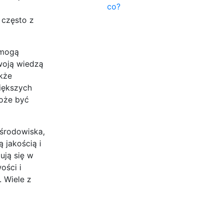
co?
 często z
 mogą
woją wiedzą
kże
większych
może być
środowiska,
 jakością i
ują się w
ości i
 Wiele z