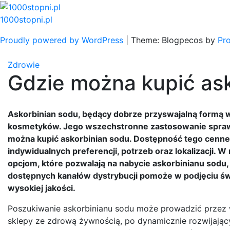
Skip
to
1000stopni.pl
content
Proudly powered by WordPress
|
Theme: Blogpecos by
Pr
Zdrowie
Gdzie można kupić as
Askorbinian sodu, będący dobrze przyswajalną formą wi
kosmetyków. Jego wszechstronne zastosowanie sprawia,
można kupić askorbinian sodu. Dostępność tego cenneg
indywidualnych preferencji, potrzeb oraz lokalizacji.
opcjom, które pozwalają na nabycie askorbinianu sodu
dostępnych kanałów dystrybucji pomoże w podjęciu św
wysokiej jakości.
Poszukiwanie askorbinianu sodu może prowadzić przez wi
sklepy ze zdrową żywnością, po dynamicznie rozwijający