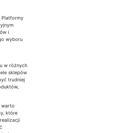
 Platformy
cyjnym
tów i
ego wyboru
du w różnych
iele sklepów
yć trudniej
oduktów,
 warto
y, które
ealizacji
ć