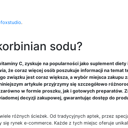
ofoxstudio
.
korbinian sodu?
taminy C, zyskuje na popularności jako suplement diety i
 że coraz więcej osób poszukuje informacji na temat t
o związku jest coraz większa, a wybór miejsca zakupu z
 W niniejszym artykule przyjrzymy się szczegółowo różnor
, zarówno w formie proszku, jak i gotowych preparatów. 
iadomej decyzji zakupowej, gwarantując dostęp do prod
ele różnych ścieżek. Od tradycyjnych aptek, przez specja
 się rynek e-commerce. Każde z tych miejsc oferuje unikal