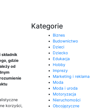
Kategorie
Biznes
Budownictwo
Dzieci
Dziecko
 składnik
Edukacja
ego, gdzie
Hobby
ależy od
Imprezy
odnym
Marketing i reklama
Zrozumienie
Moda
uktu
Moda i uroda
Motoryzacja
listyczne
Nieruchomości
ne korzyści,
Obcojęzyczne