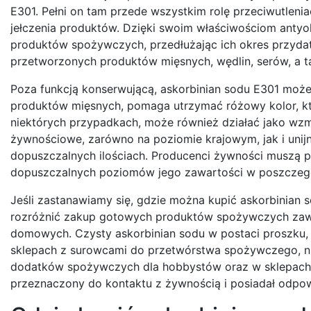
E301. Pełni on tam przede wszystkim rolę przeciwutlenia
jełczenia produktów. Dzięki swoim właściwościom anty
produktów spożywczych, przedłużając ich okres przydat
przetworzonych produktów mięsnych, wędlin, serów, a t
Poza funkcją konserwującą, askorbinian sodu E301 może
produktów mięsnych, pomaga utrzymać różowy kolor, kt
niektórych przypadkach, może również działać jako wzm
żywnościowe, zarówno na poziomie krajowym, jak i uni
dopuszczalnych ilościach. Producenci żywności muszą 
dopuszczalnych poziomów jego zawartości w poszczegó
Jeśli zastanawiamy się, gdzie można kupić askorbinian 
rozróżnić zakup gotowych produktów spożywczych zawi
domowych. Czysty askorbinian sodu w postaci proszku
sklepach z surowcami do przetwórstwa spożywczego, nie
dodatków spożywczych dla hobbystów oraz w sklepach z
przeznaczony do kontaktu z żywnością i posiadał odpow