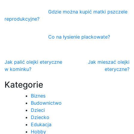
Gdzie można kupić matki pszczele
reprodukcyjne?
Co na łysienie plackowate?
Nawigacja
Jak palić olejki eteryczne
Jak mieszać olejki
w kominku?
eteryczne?
wpisu
Kategorie
Biznes
Budownictwo
Dzieci
Dziecko
Edukacja
Hobby